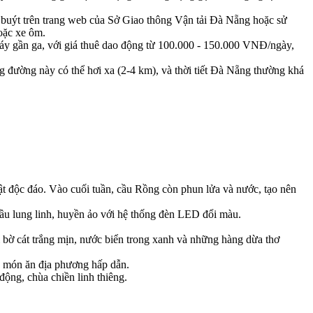
xe buýt trên trang web của Sở Giao thông Vận tải Đà Nẵng hoặc sử
hoặc xe ôm.
y gần ga, với giá thuê dao động từ 100.000 - 150.000 VNĐ/ngày,
 đường này có thể hơi xa (2-4 km), và thời tiết Đà Nẵng thường khá
t độc đáo. Vào cuối tuần, cầu Rồng còn phun lửa và nước, tạo nên
ầu lung linh, huyền ảo với hệ thống đèn LED đổi màu.
 bờ cát trắng mịn, nước biển trong xanh và những hàng dừa thơ
g món ăn địa phương hấp dẫn.
ộng, chùa chiền linh thiêng.