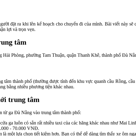
i đặt ra khi lên kế hoạch cho chuyến đi của mình. Bài viết này sẽ cu
n lợi và trọn vẹn.
rung tâm
g Hải Phòng, phường Tam Thuận, quận Thanh Khê, thành phố Đà Nẵng. V
ng tâm thành phố (thường được tính đến khu vực quanh cầu Rồng, cầ
dàng bằng nhiều phương tiện khác nhau.
tới trung tâm
n từ ga Đà Nẵng vào trung tâm thành phố:
 cửa ga luôn có sẵn rất nhiều taxi của các hãng khác nhau như Mai Linh
40.000 - 70.000 VNĐ.
 là một lựa chọn tiết kiệm hơn. Bạn có thể dễ dàng tìm thấy xe ôm n