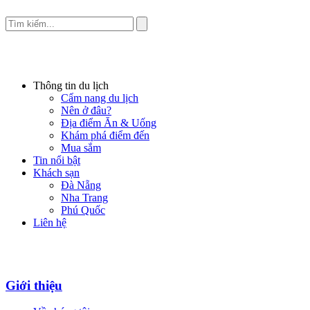
Thông tin du lịch
Cẩm nang du lịch
Nên ở đâu?
Địa điểm Ăn & Uống
Khám phá điểm đến
Mua sắm
Tin nổi bật
Khách sạn
Đà Nẵng
Nha Trang
Phú Quốc
Liên hệ
Giới thiệu