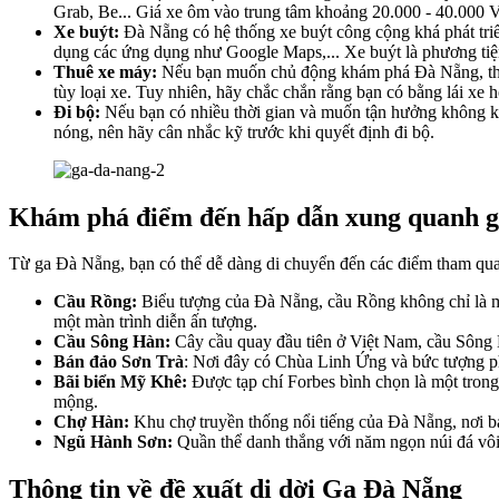
Grab, Be... Giá xe ôm vào trung tâm khoảng 20.000 - 40.000
Xe buýt:
Đà Nẵng có hệ thống xe buýt công cộng khá phát triển
dụng các ứng dụng như Google Maps,... Xe buýt là phương tiện 
Thuê xe máy:
Nếu bạn muốn chủ động khám phá Đà Nẵng, thuê
tùy loại xe. Tuy nhiên, hãy chắc chắn rằng bạn có bằng lái xe hợ
Đi bộ:
Nếu bạn có nhiều thời gian và muốn tận hưởng không khí
nóng, nên hãy cân nhắc kỹ trước khi quyết định đi bộ.
Khám phá điểm đến hấp dẫn xung quanh 
Từ ga Đà Nẵng, bạn có thể dễ dàng di chuyển đến các điểm tham quan, 
Cầu Rồng:
Biểu tượng của Đà Nẵng, cầu Rồng không chỉ là mộ
một màn trình diễn ấn tượng.
Cầu Sông Hàn:
Cây cầu quay đầu tiên ở Việt Nam, cầu Sông 
Bán đảo Sơn Trà
: Nơi đây có Chùa Linh Ứng và bức tượng p
Bãi biển Mỹ Khê:
Được tạp chí Forbes bình chọn là một trong
mộng.
Chợ Hàn:
Khu chợ truyền thống nổi tiếng của Đà Nẵng, nơi bạ
Ngũ Hành Sơn:
Quần thể danh thắng với năm ngọn núi đá vôi
Thông tin về đề xuất di dời Ga Đà Nẵng