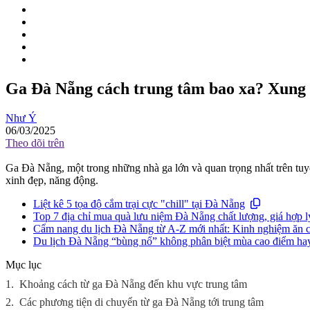
Ga Đà Nẵng cách trung tâm bao xa? Xung 
Như Ý
06/03/2025
Theo dõi trên
Ga Đà Nẵng, một trong những nhà ga lớn và quan trọng nhất trên tu
xinh đẹp, năng động.
Liệt kê 5 tọa độ cắm trại cực "chill" tại Đà Nẵng
Top 7 địa chỉ mua quà lưu niệm Đà Nẵng chất lượng, giá hợp l
Cẩm nang du lịch Đà Nẵng từ A-Z mới nhất: Kinh nghiệm ăn chơ
Du lịch Đà Nẵng “bùng nổ” không phân biệt mùa cao điểm ha
Mục lục
1.
Khoảng cách từ ga Đà Nẵng đến khu vực trung tâm
2.
Các phương tiện di chuyển từ ga Đà Nẵng tới trung tâm