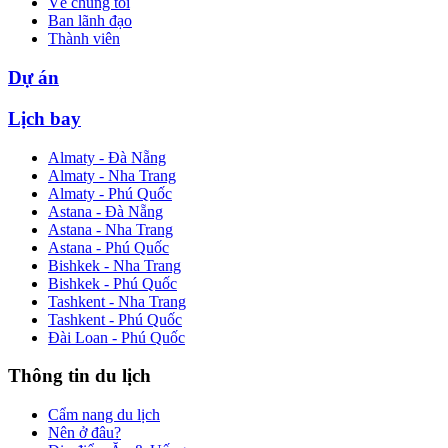
Về chúng tôi
Ban lãnh đạo
Thành viên
Dự án
Lịch bay
Almaty - Đà Nẵng
Almaty - Nha Trang
Almaty - Phú Quốc
Astana - Đà Nẵng
Astana - Nha Trang
Astana - Phú Quốc
Bishkek - Nha Trang
Bishkek - Phú Quốc
Tashkent - Nha Trang
Tashkent - Phú Quốc
Đài Loan - Phú Quốc
Thông tin du lịch
Cẩm nang du lịch
Nên ở đâu?