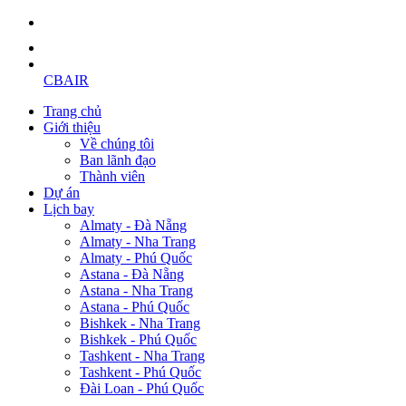
CBAIR
Trang chủ
Giới thiệu
Về chúng tôi
Ban lãnh đạo
Thành viên
Dự án
Lịch bay
Almaty - Đà Nẵng
Almaty - Nha Trang
Almaty - Phú Quốc
Astana - Đà Nẵng
Astana - Nha Trang
Astana - Phú Quốc
Bishkek - Nha Trang
Bishkek - Phú Quốc
Tashkent - Nha Trang
Tashkent - Phú Quốc
Đài Loan - Phú Quốc