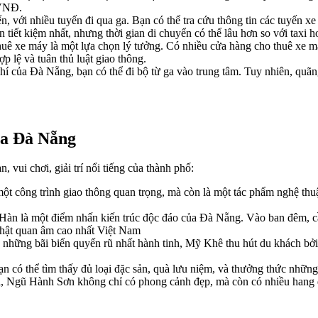
 VNĐ.
, với nhiều tuyến đi qua ga. Bạn có thể tra cứu thông tin các tuyến 
tiết kiệm nhất, nhưng thời gian di chuyển có thể lâu hơn so với taxi 
 xe máy là một lựa chọn lý tưởng. Có nhiều cửa hàng cho thuê xe má
p lệ và tuân thủ luật giao thông.
 của Đà Nẵng, bạn có thể đi bộ từ ga vào trung tâm. Tuy nhiên, quãng
ga Đà Nẵng
vui chơi, giải trí nổi tiếng của thành phố:
t công trình giao thông quan trọng, mà còn là một tác phẩm nghệ thuậ
Hàn là một điểm nhấn kiến trúc độc đáo của Đà Nẵng. Vào ban đêm, c
hật quan âm cao nhất Việt Nam
 những bãi biển quyến rũ nhất hành tinh, Mỹ Khê thu hút du khách bởi
n có thể tìm thấy đủ loại đặc sản, quà lưu niệm, và thưởng thức nhữn
, Ngũ Hành Sơn không chỉ có phong cảnh đẹp, mà còn có nhiều hang đ