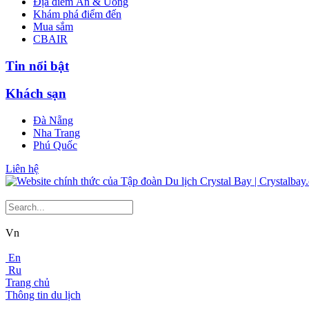
Địa điểm Ăn & Uống
Khám phá điểm đến
Mua sắm
CBAIR
Tin nổi bật
Khách sạn
Đà Nẵng
Nha Trang
Phú Quốc
Liên hệ
Vn
En
Ru
Trang chủ
Thông tin du lịch