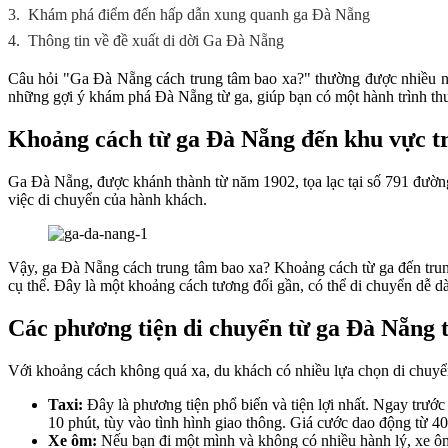
3.
Khám phá điểm đến hấp dẫn xung quanh ga Đà Nẵng
4.
Thông tin về đề xuất di dời Ga Đà Nẵng
Câu hỏi "Ga Đà Nẵng cách trung tâm bao xa?" thường được nhiều ngườ
những gợi ý khám phá Đà Nẵng từ ga, giúp bạn có một hành trình thuậ
Khoảng cách từ ga Đà Nẵng đến khu vực t
Ga Đà Nẵng, được khánh thành từ năm 1902, tọa lạc tại số 791 đườn
việc di chuyển của hành khách.
Vậy, ga Đà Nẵng cách trung tâm bao xa? Khoảng cách từ ga đến tru
cụ thể. Đây là một khoảng cách tương đối gần, có thể di chuyển dễ 
Các phương tiện di chuyển từ ga Đà Nẵng 
Với khoảng cách không quá xa, du khách có nhiều lựa chọn di chuyể
Taxi:
Đây là phương tiện phổ biến và tiện lợi nhất. Ngay trước
10 phút, tùy vào tình hình giao thông. Giá cước dao động từ 
Xe ôm:
Nếu bạn đi một mình và không có nhiều hành lý, xe ôm