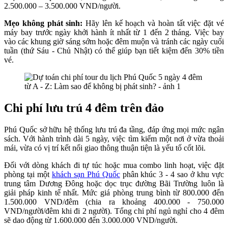
2.500.000 – 3.500.000 VND/người.
Mẹo không phát sinh:
Hãy lên kế hoạch và hoàn tất việc đặt vé
máy bay trước ngày khởi hành ít nhất từ 1 đến 2 tháng. Việc bay
vào các khung giờ sáng sớm hoặc đêm muộn và tránh các ngày cuối
tuần (thứ Sáu - Chủ Nhật) có thể giúp bạn tiết kiệm đến 30% tiền
vé.
Chi phí lưu trú 4 đêm trên đảo
Phú Quốc sở hữu hệ thống lưu trú đa tầng, đáp ứng mọi mức ngân
sách. Với hành trình dài 5 ngày, việc tìm kiếm một nơi ở vừa thoải
mái, vừa có vị trí kết nối giao thông thuận tiện là yếu tố cốt lõi.
Đối với dòng khách đi tự túc hoặc mua combo linh hoạt, việc đặt
phòng tại một
khách sạn Phú Quốc
phân khúc 3 - 4 sao ở khu vực
trung tâm Dương Đông hoặc dọc trục đường Bãi Trường luôn là
giải pháp kinh tế nhất. Mức giá phòng trung bình từ 800.000 đến
1.500.000 VND/đêm (chia ra khoảng 400.000 - 750.000
VND/người/đêm khi đi 2 người). Tổng chi phí ngủ nghỉ cho 4 đêm
sẽ dao động từ 1.600.000 đến 3.000.000 VND/người.