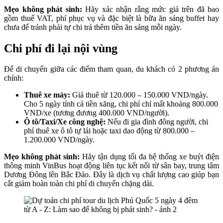
Mẹo không phát sinh:
Hãy xác nhận rằng mức giá trên đã bao
gồm thuế VAT, phí phục vụ và đặc biệt là bữa ăn sáng buffet hay
chưa để tránh phải tự chi trả thêm tiền ăn sáng mỗi ngày.
Chi phí đi lại nội vùng
Để di chuyển giữa các điểm tham quan, du khách có 2 phương án
chính:
Thuê xe máy:
Giá thuê từ 120.000 – 150.000 VND/ngày.
Cho 5 ngày tính cả tiền xăng, chi phí chỉ mất khoảng 800.000
VND/xe (tương đương 400.000 VND/người).
Ô tô/Taxi/Xe công nghệ:
Nếu đi gia đình đông người, chi
phí thuê xe ô tô tự lái hoặc taxi dao động từ 800.000 –
1.200.000 VND/ngày.
Mẹo không phát sinh:
Hãy tận dụng tối đa hệ thống xe buýt điện
thông minh VinBus hoạt động liên tục kết nối từ sân bay, trung tâm
Dương Đông lên Bắc Đảo. Đây là dịch vụ chất lượng cao giúp bạn
cắt giảm hoàn toàn chi phí di chuyển chặng dài.