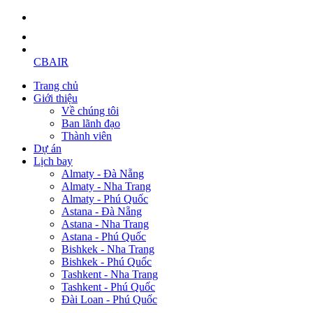
CBAIR
Trang chủ
Giới thiệu
Về chúng tôi
Ban lãnh đạo
Thành viên
Dự án
Lịch bay
Almaty - Đà Nẵng
Almaty - Nha Trang
Almaty - Phú Quốc
Astana - Đà Nẵng
Astana - Nha Trang
Astana - Phú Quốc
Bishkek - Nha Trang
Bishkek - Phú Quốc
Tashkent - Nha Trang
Tashkent - Phú Quốc
Đài Loan - Phú Quốc