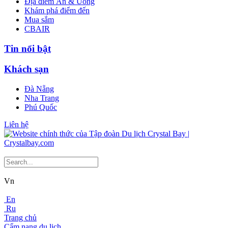
Địa điểm Ăn & Uống
Khám phá điểm đến
Mua sắm
CBAIR
Tin nổi bật
Khách sạn
Đà Nẵng
Nha Trang
Phú Quốc
Liên hệ
Vn
En
Ru
Trang chủ
Cẩm nang du lịch