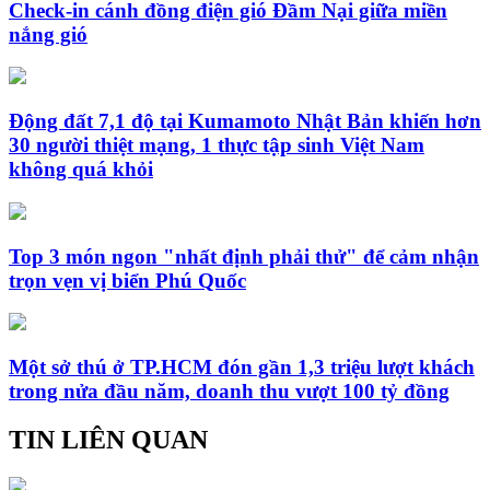
Check-in cánh đồng điện gió Đầm Nại giữa miền
nắng gió
Động đất 7,1 độ tại Kumamoto Nhật Bản khiến hơn
30 người thiệt mạng, 1 thực tập sinh Việt Nam
không quá khỏi
Top 3 món ngon "nhất định phải thử" để cảm nhận
trọn vẹn vị biển Phú Quốc
Một sở thú ở TP.HCM đón gần 1,3 triệu lượt khách
trong nửa đầu năm, doanh thu vượt 100 tỷ đồng
TIN LIÊN QUAN