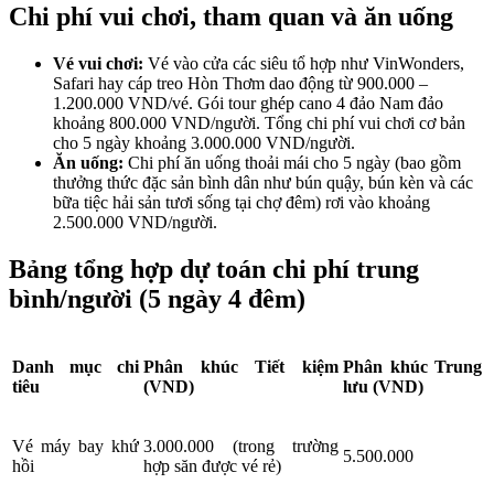
Chi phí vui chơi, tham quan và ăn uống
Vé vui chơi:
Vé vào cửa các siêu tổ hợp như VinWonders,
Safari hay cáp treo Hòn Thơm dao động từ 900.000 –
1.200.000 VND/vé. Gói tour ghép cano 4 đảo Nam đảo
khoảng 800.000 VND/người. Tổng chi phí vui chơi cơ bản
cho 5 ngày khoảng 3.000.000 VND/người.
Ăn uống:
Chi phí ăn uống thoải mái cho 5 ngày (bao gồm
thưởng thức đặc sản bình dân như bún quậy, bún kèn và các
bữa tiệc hải sản tươi sống tại chợ đêm) rơi vào khoảng
2.500.000 VND/người.
Bảng tổng hợp dự toán chi phí trung
bình/người (5 ngày 4 đêm)
Danh mục chi
Phân khúc Tiết kiệm
Phân khúc Trung
tiêu
(VND)
lưu (VND)
Vé máy bay khứ
3.000.000 (trong trường
5.500.000
hồi
hợp săn được vé rẻ)