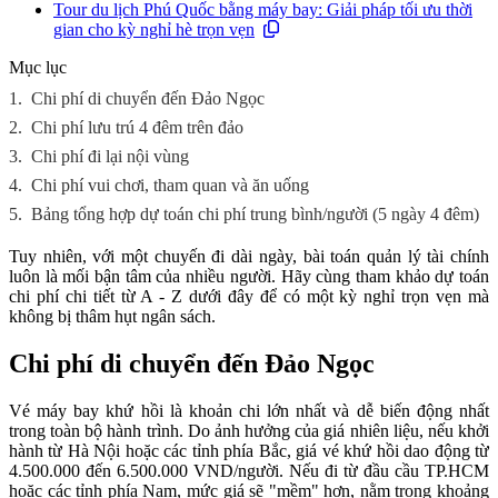
Tour du lịch Phú Quốc bằng máy bay: Giải pháp tối ưu thời
gian cho kỳ nghỉ hè trọn vẹn
Mục lục
1.
Chi phí di chuyển đến Đảo Ngọc
2.
Chi phí lưu trú 4 đêm trên đảo
3.
Chi phí đi lại nội vùng
4.
Chi phí vui chơi, tham quan và ăn uống
5.
Bảng tổng hợp dự toán chi phí trung bình/người (5 ngày 4 đêm)
Tuy nhiên, với một chuyến đi dài ngày, bài toán quản lý tài chính
luôn là mối bận tâm của nhiều người. Hãy cùng tham khảo dự toán
chi phí chi tiết từ A - Z dưới đây để có một kỳ nghỉ trọn vẹn mà
không bị thâm hụt ngân sách.
Chi phí di chuyển đến Đảo Ngọc
Vé máy bay khứ hồi là khoản chi lớn nhất và dễ biến động nhất
trong toàn bộ hành trình. Do ảnh hưởng của giá nhiên liệu, nếu khởi
hành từ Hà Nội hoặc các tỉnh phía Bắc, giá vé khứ hồi dao động từ
4.500.000 đến 6.500.000 VND/người. Nếu đi từ đầu cầu TP.HCM
hoặc các tỉnh phía Nam, mức giá sẽ "mềm" hơn, nằm trong khoảng