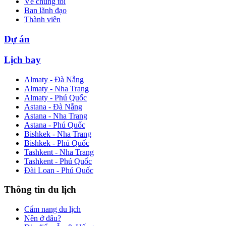
Về chúng tôi
Ban lãnh đạo
Thành viên
Dự án
Lịch bay
Almaty - Đà Nẵng
Almaty - Nha Trang
Almaty - Phú Quốc
Astana - Đà Nẵng
Astana - Nha Trang
Astana - Phú Quốc
Bishkek - Nha Trang
Bishkek - Phú Quốc
Tashkent - Nha Trang
Tashkent - Phú Quốc
Đài Loan - Phú Quốc
Thông tin du lịch
Cẩm nang du lịch
Nên ở đâu?