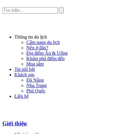
Thông tin du lịch
Cẩm nang du lịch
Nên ở đâu?
Địa điểm Ăn & Uống
Khám phá điểm đến
Mua sắm
Tin nổi bật
Khách sạn
Đà Nẵng
Nha Trang
Phú Quốc
Liên hệ
Giới thiệu