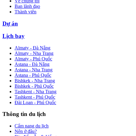
Về chúng tôi
Ban lãnh đạo
Thành viên
Dự án
Lịch bay
Almaty - Đà Nẵng
Almaty - Nha Trang
Almaty - Phú Quốc
Astana - Đà Nẵng
Astana - Nha Trang
Astana - Phú Quốc
Bishkek - Nha Trang
Bishkek - Phú Quốc
Tashkent - Nha Trang
Tashkent - Phú Quốc
Đài Loan - Phú Quốc
Thông tin du lịch
Cẩm nang du lịch
Nên ở đâu?