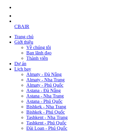
CBAIR
Trang chủ
Giới thiệu
Về chúng tôi
Ban lãnh đạo
Thành viên
Dự án
Lịch bay
Almaty - Đà Nẵng
Almaty - Nha Trang
Almaty - Phú Quốc
Astana - Đà Nẵng
Astana - Nha Trang
Astana - Phú Quốc
Bishkek - Nha Trang
Bishkek - Phú Quốc
Tashkent - Nha Trang
Tashkent - Phú Quốc
Đài Loan - Phú Quốc