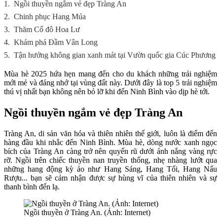
1.
Ngồi thuyền ngắm vẻ đẹp Tràng An
2.
Chinh phục Hang Múa
3.
Thăm Cố đô Hoa Lư
4.
Khám phá Đầm Vân Long
5.
Tận hưởng không gian xanh mát tại Vườn quốc gia Cúc Phương
Mùa hè 2025 hứa hẹn mang đến cho du khách những trải nghiệm
mới mẻ và đáng nhớ tại vùng đất này. Dưới đây là top 5 trải nghiệm
thú vị nhất bạn không nên bỏ lỡ khi đến Ninh Bình vào dịp hè tới.
Ngồi thuyền ngắm vẻ đẹp Tràng An
Tràng An, di sản văn hóa và thiên nhiên thế giới, luôn là điểm đến
hàng đầu khi nhắc đến Ninh Bình. Mùa hè, dòng nước xanh ngọc
bích của Tràng An càng trở nên quyến rũ dưới ánh nắng vàng rực
rỡ. Ngồi trên chiếc thuyền nan truyền thống, nhẹ nhàng lướt qua
những hang động kỳ ảo như Hang Sáng, Hang Tối, Hang Nấu
Rượu... bạn sẽ cảm nhận được sự hùng vĩ của thiên nhiên và sự
thanh bình đến lạ.
Ngồi thuyền ở Tràng An. (Ảnh: Internet)