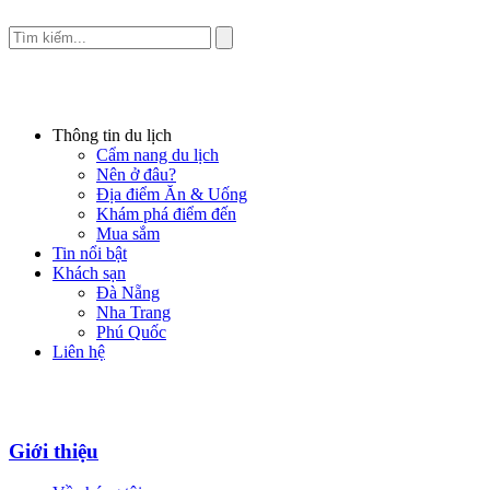
Thông tin du lịch
Cẩm nang du lịch
Nên ở đâu?
Địa điểm Ăn & Uống
Khám phá điểm đến
Mua sắm
Tin nổi bật
Khách sạn
Đà Nẵng
Nha Trang
Phú Quốc
Liên hệ
Giới thiệu