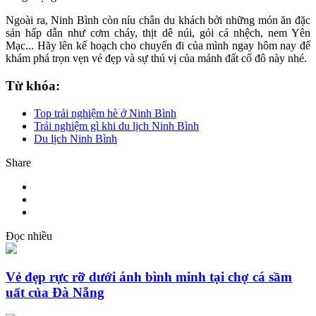
Ngoài ra, Ninh Bình còn níu chân du khách bởi những món ăn đặc
sản hấp dẫn như cơm cháy, thịt dê núi, gỏi cá nhệch, nem Yên
Mạc... Hãy lên kế hoạch cho chuyến đi của mình ngay hôm nay để
khám phá trọn vẹn vẻ đẹp và sự thú vị của mảnh đất cố đô này nhé.
Từ khóa:
Top trải nghiệm hè ở Ninh Bình
Trải nghiệm gì khi du lịch Ninh Bình
Du lịch Ninh Bình
Share
Đọc nhiều
Vẻ đẹp rực rỡ dưới ánh bình minh tại chợ cá sầm
uất của Đà Nẵng