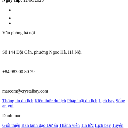
Ngày cấp:
12/06/2025
Văn phòng hà nội
Số 144 Đội Cấn, phường Ngọc Hà, Hà Nội
+84 983 00 80 79
marcom@crystalbay.com
Thông tin du lịch
Kiến thức du lịch
Pháp luật du lịch
Lịch bay
Sống
an vui
Danh mục
Giới thiệu
Ban lãnh đạo
Dự án
Thành viên
Tin tức
Lịch bay
Tuyển