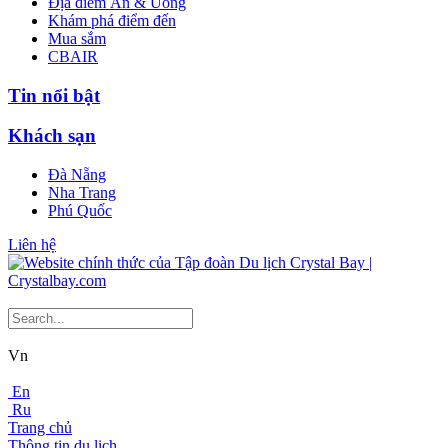
Địa điểm Ăn & Uống
Khám phá điểm đến
Mua sắm
CBAIR
Tin nổi bật
Khách sạn
Đà Nẵng
Nha Trang
Phú Quốc
Liên hệ
Vn
En
Ru
Trang chủ
Thông tin du lịch