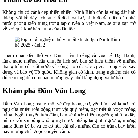
Không chỉ có cảnh đẹp thiên nhiên, Ninh Bình còn là vùng đất linh
thiêng với bề dày lịch sử. Cố đô Hoa Lư, kinh đô đầu tiên của nhà
nước phong kiến trung ương tập quyền ở Việt Nam, sẽ đưa bạn trở
về với quá khứ hào hùng của dân tộc.
Tham quan đền thờ vua Đinh Tiên Hoàng và vua Lê Đại Hành,
lắng nghe những câu chuyện lịch sử, bạn sẽ hiểu thêm về những
thăng trầm của đất nước và công lao của các vị vua trong việc xây
dựng và bảo vệ Tổ quốc. Không gian cổ kính, trang nghiêm của cố
đô sẽ mang đến cho bạn những giây phút lắng đọng và tự hào.
Khám phá Đầm Vân Long
Đầm Vân Long mang một vẻ đẹp hoang sơ, yên bình và là nơi trú
ngụ của nhiều loài động thực vật quý hiếm, đặc biệt là Voọc mông
trắng. Ngồi thuyền trên đầm, bạn sẽ được chiêm ngưỡng những dãy
núi đá vôi soi bóng xuống mặt nước phẳng lặng như gương, những
hang động kỳ bí và có cơ hội bắt gặp những đàn cò trắng bay lượn
hay những chú Voọc chuyền cành.