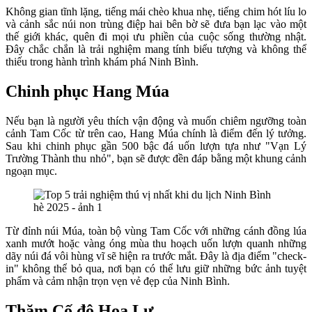
Không gian tĩnh lặng, tiếng mái chèo khua nhẹ, tiếng chim hót líu lo
và cảnh sắc núi non trùng điệp hai bên bờ sẽ đưa bạn lạc vào một
thế giới khác, quên đi mọi ưu phiền của cuộc sống thường nhật.
Đây chắc chắn là trải nghiệm mang tính biểu tượng và không thể
thiếu trong hành trình khám phá Ninh Bình.
Chinh phục Hang Múa
Nếu bạn là người yêu thích vận động và muốn chiêm ngưỡng toàn
cảnh Tam Cốc từ trên cao, Hang Múa chính là điểm đến lý tưởng.
Sau khi chinh phục gần 500 bậc đá uốn lượn tựa như "Vạn Lý
Trường Thành thu nhỏ", bạn sẽ được đền đáp bằng một khung cảnh
ngoạn mục.
Từ đỉnh núi Múa, toàn bộ vùng Tam Cốc với những cánh đồng lúa
xanh mướt hoặc vàng óng mùa thu hoạch uốn lượn quanh những
dãy núi đá vôi hùng vĩ sẽ hiện ra trước mắt. Đây là địa điểm "check-
in" không thể bỏ qua, nơi bạn có thể lưu giữ những bức ảnh tuyệt
phẩm và cảm nhận trọn vẹn vẻ đẹp của Ninh Bình.
Thăm Cố đô Hoa Lư