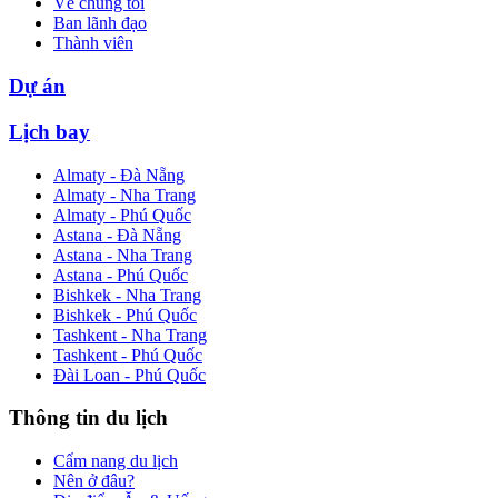
Về chúng tôi
Ban lãnh đạo
Thành viên
Dự án
Lịch bay
Almaty - Đà Nẵng
Almaty - Nha Trang
Almaty - Phú Quốc
Astana - Đà Nẵng
Astana - Nha Trang
Astana - Phú Quốc
Bishkek - Nha Trang
Bishkek - Phú Quốc
Tashkent - Nha Trang
Tashkent - Phú Quốc
Đài Loan - Phú Quốc
Thông tin du lịch
Cẩm nang du lịch
Nên ở đâu?