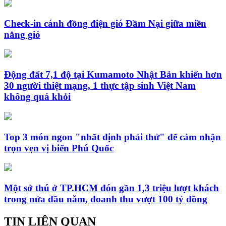
Check-in cánh đồng điện gió Đầm Nại giữa miền
nắng gió
Động đất 7,1 độ tại Kumamoto Nhật Bản khiến hơn
30 người thiệt mạng, 1 thực tập sinh Việt Nam
không quá khỏi
Top 3 món ngon "nhất định phải thử" để cảm nhận
trọn vẹn vị biển Phú Quốc
Một sở thú ở TP.HCM đón gần 1,3 triệu lượt khách
trong nửa đầu năm, doanh thu vượt 100 tỷ đồng
TIN LIÊN QUAN