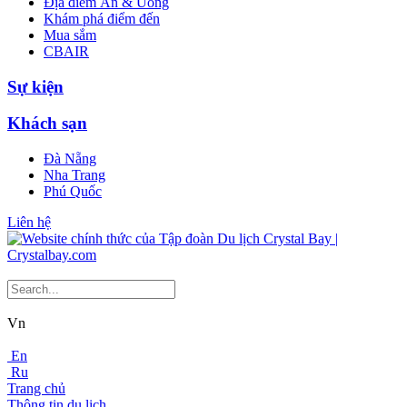
Địa điểm Ăn & Uống
Khám phá điểm đến
Mua sắm
CBAIR
Sự kiện
Khách sạn
Đà Nẵng
Nha Trang
Phú Quốc
Liên hệ
Vn
En
Ru
Trang chủ
Thông tin du lịch