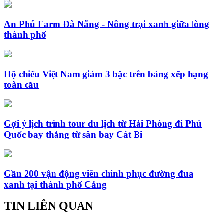
An Phú Farm Đà Nẵng - Nông trại xanh giữa lòng
thành phố
Hộ chiếu Việt Nam giảm 3 bậc trên bảng xếp hạng
toàn cầu
Gợi ý lịch trình tour du lịch từ Hải Phòng đi Phú
Quốc bay thẳng từ sân bay Cát Bi
Gần 200 vận động viên chinh phục đường đua
xanh tại thành phố Cảng
TIN LIÊN QUAN