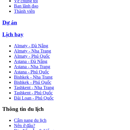
Về chúng tôi
Ban lãnh đạo
Thành viên
Dự án
Lịch bay
Almaty - Đà Nẵng
Almaty - Nha Trang
Almaty - Phú Quốc
Astana - Đà Nẵng
Astana - Nha Trang
Astana - Phú Quốc
Bishkek - Nha Trang
Bishkek - Phú Quốc
Tashkent - Nha Trang
Tashkent - Phú Quốc
Đài Loan - Phú Quốc
Thông tin du lịch
Cẩm nang du lịch
Nên ở đâu?