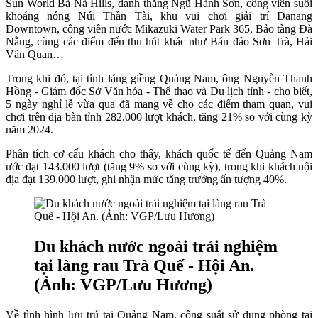
Sun World Bà Nà Hills, danh thắng Ngũ Hành Sơn, công viên suối
khoáng nóng Núi Thần Tài, khu vui chơi giải trí Danang
Downtown, công viên nước Mikazuki Water Park 365, Bảo tàng Đà
Nẵng, cùng các điểm đến thu hút khác như Bán đảo Sơn Trà, Hải
Vân Quan…
Trong khi đó, tại tỉnh láng giềng Quảng Nam, ông Nguyễn Thanh
Hồng - Giám đốc Sở Văn hóa - Thể thao và Du lịch tỉnh - cho biết,
5 ngày nghỉ lễ vừa qua đã mang về cho các điểm tham quan, vui
chơi trên địa bàn tỉnh 282.000 lượt khách, tăng 21% so với cùng kỳ
năm 2024.
Phân tích cơ cấu khách cho thấy, khách quốc tế đến Quảng Nam
ước đạt 143.000 lượt (tăng 9% so với cùng kỳ), trong khi khách nội
địa đạt 139.000 lượt, ghi nhận mức tăng trưởng ấn tượng 40%.
Du khách nước ngoài trải nghiệm
tại làng rau Trà Quế - Hội An.
(Ảnh: VGP/Lưu Hương)
Về tình hình lưu trú tại Quảng Nam, công suất sử dụng phòng tại