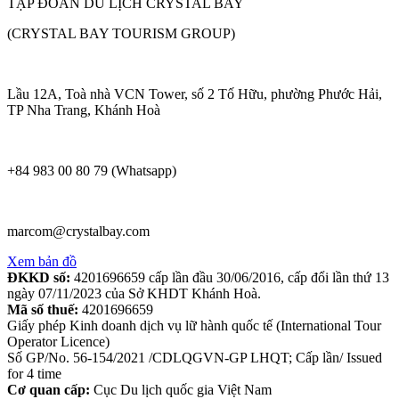
TẬP ĐOÀN DU LỊCH CRYSTAL BAY
(CRYSTAL BAY TOURISM GROUP)
Lầu 12A, Toà nhà VCN Tower, số 2 Tố Hữu, phường Phước Hải,
TP Nha Trang, Khánh Hoà
+84 983 00 80 79 (Whatsapp)
marcom@crystalbay.com
Xem bản đồ
ĐKKD số:
4201696659 cấp lần đầu 30/06/2016, cấp đổi lần thứ 13
ngày 07/11/2023 của Sở KHDT Khánh Hoà.
Mã số thuế:
4201696659
Giấy phép Kinh doanh dịch vụ lữ hành quốc tế (International Tour
Operator Licence)
Số GP/No. 56-154/2021 /CDLQGVN-GP LHQT; Cấp lần/ Issued
for 4 time
Cơ quan cấp:
Cục Du lịch quốc gia Việt Nam