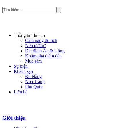
Thông tin du lịch
Cẩm nang du lịch
Nên ở đâu?
Địa điểm Ăn & Uống
Khám phá điểm đến
Mua sắm
Sự kiện
Khách sạn
Đà Nẵng
Nha Trang
Phú Quốc
Liên hệ
Giới thiệu