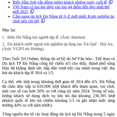
Biển Sầm Sơn vẫn đông nghẹt khách những ngày cuối lễ
Việt Nam có hai đại diện vào top 44 điểm đến đẹp nhất thế
giới 2025
Cẩm nang du lịch Đà Nẵng từ A-Z mới nhất: Kinh nghiệm ăn
chơi siêu chi tiết
Mục lục
1.
Biển Đà Nẵng kín người dịp lễ. (Ảnh: Internet)
2.
Du khách nước ngoài trải nghiệm tại làng rau Trà Quế - Hội An.
(Ảnh: VGP/Lưu Hương)
Theo Tuổi Trẻ Online, thông tin sơ bộ do Sở Văn hóa - Thể thao và
Du lịch TP Đà Nẵng công bố chiều 4/5 cho thấy, thành phố sông
Hàn đã khẳng định sức hấp dẫn vượt trội của mình trong việc thu
hút du khách dịp lễ 30/4 và 1/5.
Cụ thể, ước tính trong khoảng thời gian từ 30/4 đến 4/5, Đà Nẵng
đã chào đón xấp xỉ 610.000 lượt khách đến tham quan, vui chơi,
một con số cao hơn 50% so với cùng kỳ năm 2024. Trong số này,
lượng khách sử dụng dịch vụ lưu trú đạt khoảng 230.395 lượt
(khách quốc tế lưu trú chiếm khoảng 1/3 và ghi nhận mức tăng
trưởng 44% so với năm trước).
Tổng nguồn thu từ các hoạt động du lịch tại Đà Nẵng trong 5 ngày