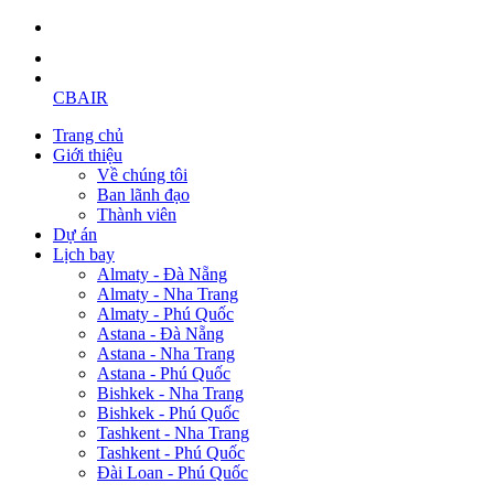
CBAIR
Trang chủ
Giới thiệu
Về chúng tôi
Ban lãnh đạo
Thành viên
Dự án
Lịch bay
Almaty - Đà Nẵng
Almaty - Nha Trang
Almaty - Phú Quốc
Astana - Đà Nẵng
Astana - Nha Trang
Astana - Phú Quốc
Bishkek - Nha Trang
Bishkek - Phú Quốc
Tashkent - Nha Trang
Tashkent - Phú Quốc
Đài Loan - Phú Quốc