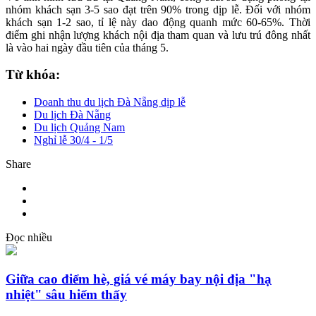
nhóm khách sạn 3-5 sao đạt trên 90% trong dịp lễ. Đối với nhóm
khách sạn 1-2 sao, tỉ lệ này dao động quanh mức 60-65%. Thời
điểm ghi nhận lượng khách nội địa tham quan và lưu trú đông nhất
là vào hai ngày đầu tiên của tháng 5.
Từ khóa:
Doanh thu du lịch Đà Nẵng dịp lễ
Du lịch Đà Nẵng
Du lịch Quảng Nam
Nghỉ lễ 30/4 - 1/5
Share
Đọc nhiều
Giữa cao điểm hè, giá vé máy bay nội địa "hạ
nhiệt" sâu hiếm thấy