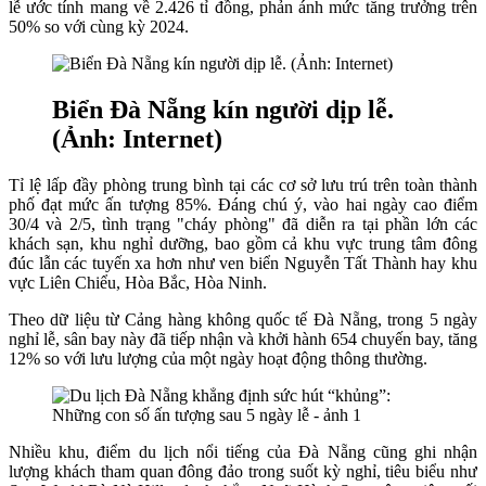
lễ ước tính mang về 2.426 tỉ đồng, phản ánh mức tăng trưởng trên
50% so với cùng kỳ 2024.
Biển Đà Nẵng kín người dịp lễ.
(Ảnh: Internet)
Tỉ lệ lấp đầy phòng trung bình tại các cơ sở lưu trú trên toàn thành
phố đạt mức ấn tượng 85%. Đáng chú ý, vào hai ngày cao điểm
30/4 và 2/5, tình trạng "cháy phòng" đã diễn ra tại phần lớn các
khách sạn, khu nghỉ dưỡng, bao gồm cả khu vực trung tâm đông
đúc lẫn các tuyến xa hơn như ven biển Nguyễn Tất Thành hay khu
vực Liên Chiểu, Hòa Bắc, Hòa Ninh.
Theo dữ liệu từ Cảng hàng không quốc tế Đà Nẵng, trong 5 ngày
nghỉ lễ, sân bay này đã tiếp nhận và khởi hành 654 chuyến bay, tăng
12% so với lưu lượng của một ngày hoạt động thông thường.
Nhiều khu, điểm du lịch nổi tiếng của Đà Nẵng cũng ghi nhận
lượng khách tham quan đông đảo trong suốt kỳ nghỉ, tiêu biểu như