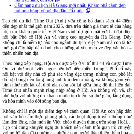
Cẩm nang du lịch Hà Giang mới nhất: Khám phá cảnh đẹp
núi non hùng vĩ nơi địa đầu Tổ quốc
Tạp chí du lịch Time Out (Anh) vừa công bố danh sách 44 điểm
đến đẹp nhất thế giới năm 2025, dựa trên đánh giá thực tế của hàng
triệu du khách quốc tế. Việt Nam vinh dự góp mặt với hai đại diện
nổi bật: Phố cổ Hội An và vùng cao nguyên đá Hà Giang. Đây
không chỉ là niềm tự hào cho ngành du lịch Việt Nam mà còn là lời
mời gọi đầy hấp dẫn dành cho những ai yêu mến vẻ đẹp văn hóa –
thiên nhiên bản địa.
Theo bảng xếp hạng, Hội An được xếp ở vị trí thứ 44 và được Time
Out ví như một “viên ngọc bên bờ biển miền Trung”. Phố cổ này
nổi bật với dãy nhà cổ phủ sắc vàng đặc trưng, những con phố lát
đá rợp bóng đèn lồng lung linh khi đêm xuống, và không gian yên
bình như một lát cắt thời gian còn sót lại giữa lòng đô thị hiện đại.
Time Out nhấn mạnh rằng nhịp sống ở Hội An không vội vã, rất
phù hợp với những du khách muốn tìm kiếm sự thư giãn, lắng đọng
và hòa mình vào đời sống bản địa.
Không chỉ là một địa điểm đẹp về cảnh quan, Hội An còn hấp dẫn
bởi văn hóa ẩm thực phong phú, các hoạt động truyền thống như
làm đèn lồng, nấu món ăn Việt, chèo thuyền thúng trên sông Hoài…
Tạp chí cũng khuyến nghị du khách nên dành thời gian trò chuyện
với người dân địa phương – những con người thân thiện, hiền hòa –