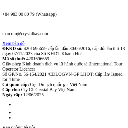
+84 983 00 80 79 (Whatsapp)
marcom@crystalbay.com
Xem bản đồ
ĐKKD số:
4201696659 cấp lần đầu 30/06/2016, cấp đổi lần thứ 13
ngày 07/11/2023 của Sở KHDT Khánh Hoà.
Mã số thuế:
4201696659
Giấy phép Kinh doanh dịch vụ lữ hành quốc tế (International Tour
Operator Licence)
Số GP/No. 56-154/2021 /CDLQGVN-GP LHQT; Cấp lần/ Issued
for 4 time
Cơ quan cấp:
Cục Du lịch quốc gia Việt Nam
Cấp cho:
Cty CP Crystal Bay Việt Nam
Ngày cấp:
12/06/2025
Văn phòng hà nội