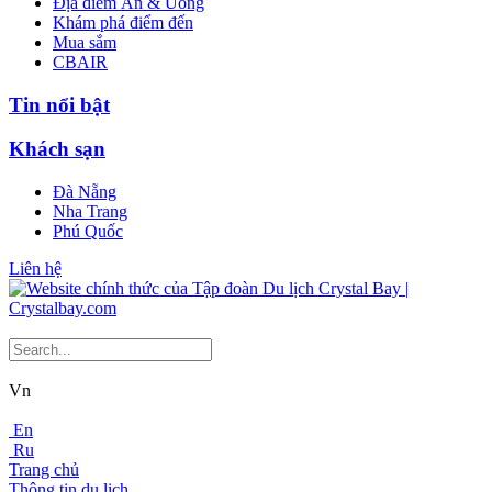
Địa điểm Ăn & Uống
Khám phá điểm đến
Mua sắm
CBAIR
Tin nổi bật
Khách sạn
Đà Nẵng
Nha Trang
Phú Quốc
Liên hệ
Vn
En
Ru
Trang chủ
Thông tin du lịch