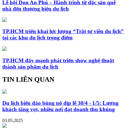
Lễ hội Don An Phú – Hành trình từ đặc sản quê
nhà đến thương hiệu du lịch
TP.HCM triển khai lực lượng “Trật tự viên du lịch”
tại các khu du lịch trọng điểm
TP.HCM đẩy mạnh phát triển show nghệ thuật
thành sản phẩm du lịch
TIN LIÊN QUAN
Du lịch biển đảo bùng nổ dịp lễ 30/4 - 1/5: Lượng
khách tăng vọt, nhiều nơi đạt doanh thu khủng
03.05.2025