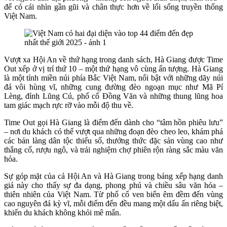
để có cái nhìn gần gũi và chân thực hơn về lối sống truyền thống
Việt Nam.
Vượt xa Hội An về thứ hạng trong danh sách, Hà Giang được Time
Out xếp ở vị trí thứ 10 – một thứ hạng vô cùng ấn tượng. Hà Giang
là một tỉnh miền núi phía Bắc Việt Nam, nổi bật với những dãy núi
đá vôi hùng vĩ, những cung đường đèo ngoạn mục như Mã Pí
Lèng, đỉnh Lũng Cú, phố cổ Đồng Văn và những thung lũng hoa
tam giác mạch rực rỡ vào mỗi độ thu về.
Time Out gọi Hà Giang là điểm đến dành cho “tâm hồn phiêu lưu”
– nơi du khách có thể vượt qua những đoạn đèo cheo leo, khám phá
các bản làng dân tộc thiểu số, thưởng thức đặc sản vùng cao như
thắng cố, rượu ngô, và trải nghiệm chợ phiên rộn ràng sắc màu văn
hóa.
Sự góp mặt của cả Hội An và Hà Giang trong bảng xếp hạng danh
giá này cho thấy sự đa dạng, phong phú và chiều sâu văn hóa –
thiên nhiên của Việt Nam. Từ phố cổ ven biển êm đềm đến vùng
cao nguyên đá kỳ vĩ, mỗi điểm đến đều mang một dấu ấn riêng biệt,
khiến du khách không khỏi mê mẩn.