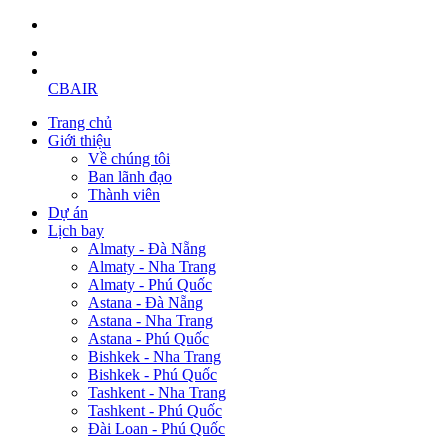
CBAIR
Trang chủ
Giới thiệu
Về chúng tôi
Ban lãnh đạo
Thành viên
Dự án
Lịch bay
Almaty - Đà Nẵng
Almaty - Nha Trang
Almaty - Phú Quốc
Astana - Đà Nẵng
Astana - Nha Trang
Astana - Phú Quốc
Bishkek - Nha Trang
Bishkek - Phú Quốc
Tashkent - Nha Trang
Tashkent - Phú Quốc
Đài Loan - Phú Quốc