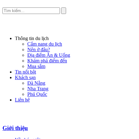
Thông tin du lịch
Cẩm nang du lịch
Nên ở đâu?
Địa điểm Ăn & Uống
Khám phá điểm đến
Mua sắm
Tin nổi bật
Khách sạn
Đà Nẵng
Nha Trang
Phú Quốc
Liên hệ
Giới thiệu