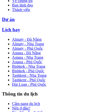
Về chúng tôi
Ban lãnh đạo
Thành viên
Dự án
Lịch bay
Almaty - Đà Nẵng
Almaty - Nha Trang
Almaty - Phú Quốc
Astana - Đà Nẵng
Astana - Nha Trang
Astana - Phú Quốc
Bishkek - Nha Trang
Bishkek - Phú Quốc
Tashkent - Nha Trang
Tashkent - Phú Quốc
Đài Loan - Phú Quốc
Thông tin du lịch
Cẩm nang du lịch
Nên ở đâu?