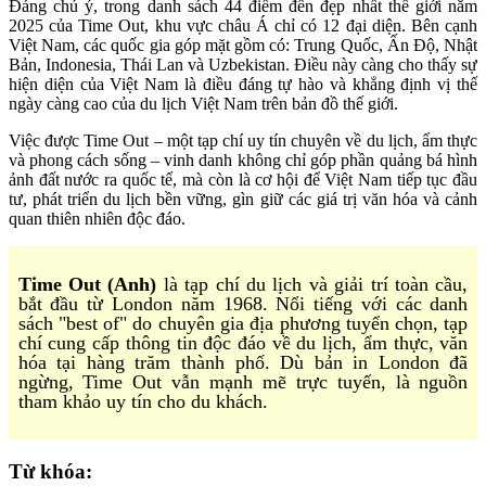
Đáng chú ý, trong danh sách 44 điểm đến đẹp nhất thế giới năm
2025 của Time Out, khu vực châu Á chỉ có 12 đại diện. Bên cạnh
Việt Nam, các quốc gia góp mặt gồm có: Trung Quốc, Ấn Độ, Nhật
Bản, Indonesia, Thái Lan và Uzbekistan. Điều này càng cho thấy sự
hiện diện của Việt Nam là điều đáng tự hào và khẳng định vị thế
ngày càng cao của du lịch Việt Nam trên bản đồ thế giới.
Việc được Time Out – một tạp chí uy tín chuyên về du lịch, ẩm thực
và phong cách sống – vinh danh không chỉ góp phần quảng bá hình
ảnh đất nước ra quốc tế, mà còn là cơ hội để Việt Nam tiếp tục đầu
tư, phát triển du lịch bền vững, gìn giữ các giá trị văn hóa và cảnh
quan thiên nhiên độc đáo.
Time Out (Anh)
là tạp chí du lịch và giải trí toàn cầu,
bắt đầu từ London năm 1968. Nổi tiếng với các danh
sách "best of" do chuyên gia địa phương tuyển chọn, tạp
chí cung cấp thông tin độc đáo về du lịch, ẩm thực, văn
hóa tại hàng trăm thành phố. Dù bản in London đã
ngừng, Time Out vẫn mạnh mẽ trực tuyến, là nguồn
tham khảo uy tín cho du khách.
Từ khóa: