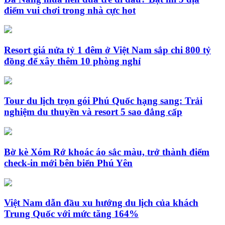
điểm vui chơi trong nhà cực hot
Resort giá nửa tỷ 1 đêm ở Việt Nam sắp chi 800 tỷ
đồng để xây thêm 10 phòng nghỉ
Tour du lịch trọn gói Phú Quốc hạng sang: Trải
nghiệm du thuyền và resort 5 sao đẳng cấp
Bờ kè Xóm Rớ khoác áo sắc màu, trở thành điểm
check-in mới bên biển Phú Yên
Việt Nam dẫn đầu xu hướng du lịch của khách
Trung Quốc với mức tăng 164%