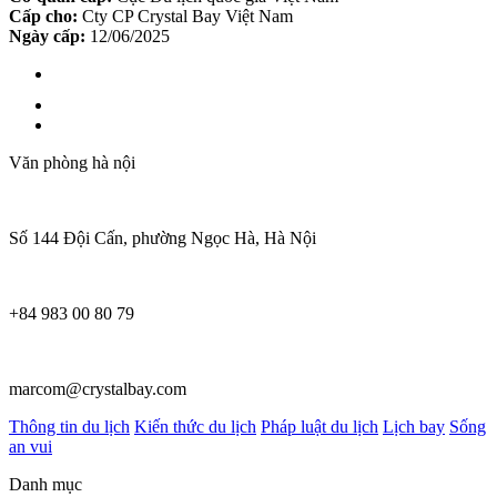
Cấp cho:
Cty CP Crystal Bay Việt Nam
Ngày cấp:
12/06/2025
Văn phòng hà nội
Số 144 Đội Cấn, phường Ngọc Hà, Hà Nội
+84 983 00 80 79
marcom@crystalbay.com
Thông tin du lịch
Kiến thức du lịch
Pháp luật du lịch
Lịch bay
Sống
an vui
Danh mục