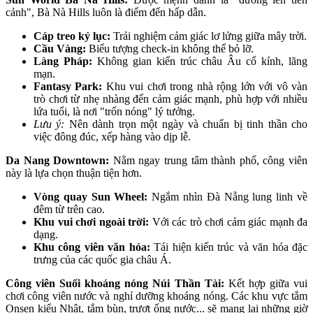
cảnh", Bà Nà Hills luôn là điểm đến hấp dẫn.
Cáp treo kỷ lục:
Trải nghiệm cảm giác lơ lửng giữa mây trời.
Cầu Vàng:
Biểu tượng check-in không thể bỏ lỡ.
Làng Pháp:
Không gian kiến trúc châu Âu cổ kính, lãng
mạn.
Fantasy Park:
Khu vui chơi trong nhà rộng lớn với vô vàn
trò chơi từ nhẹ nhàng đến cảm giác mạnh, phù hợp với nhiều
lứa tuổi, là nơi "trốn nóng" lý tưởng.
Lưu ý:
Nên dành trọn một ngày và chuẩn bị tinh thần cho
việc đông đúc, xếp hàng vào dịp lễ.
Da Nang Downtown:
Nằm ngay trung tâm thành phố, công viên
này là lựa chọn thuận tiện hơn.
Vòng quay Sun Wheel:
Ngắm nhìn Đà Nẵng lung linh về
đêm từ trên cao.
Khu vui chơi ngoài trời:
Với các trò chơi cảm giác mạnh đa
dạng.
Khu công viên văn hóa:
Tái hiện kiến trúc và văn hóa đặc
trưng của các quốc gia châu Á.
Công viên Suối khoáng nóng Núi Thần Tài:
Kết hợp giữa vui
chơi công viên nước và nghỉ dưỡng khoáng nóng. Các khu vực tắm
Onsen kiểu Nhật, tắm bùn, trượt ống nước... sẽ mang lại những giờ