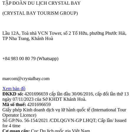
TẬP ĐOÀN DU LỊCH CRYSTAL BAY
(CRYSTAL BAY TOURISM GROUP)
Lầu 12A, Toà nhà VCN Tower, số 2 Tố Hữu, phường Phước Hải,
TP Nha Trang, Khánh Hoà
+84 983 00 80 79 (Whatsapp)
marcom@crystalbay.com
Xem bản đồ
ĐKKD số:
4201696659 cấp lần đầu 30/06/2016, cấp đổi lần thứ 13
ngày 07/11/2023 của Sở KHDT Khánh Hoà.
Mã số thuế:
4201696659
Giấy phép Kinh doanh dịch vụ lữ hành quốc tế (International Tour
Operator Licence)
Số GP/No. 56-154/2021 /CDLQGVN-GP LHQT; Cấp lần/ Issued
for 4 time
Cơ quan cấp:
Cục Du lịch quốc gia Việt Nam