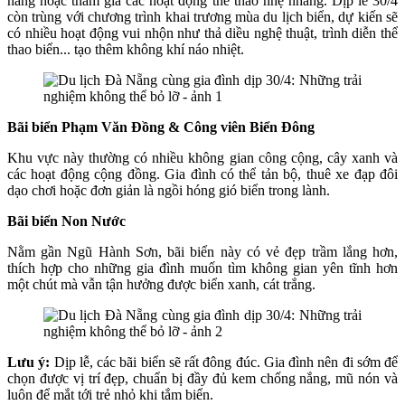
nắng hoặc tham gia các hoạt động thể thao nhẹ nhàng. Dịp lễ 30/4
còn trùng với chương trình khai trương mùa du lịch biển, dự kiến sẽ
có nhiều hoạt động vui nhộn như thả diều nghệ thuật, trình diễn thể
thao biển... tạo thêm không khí náo nhiệt.
Bãi biển Phạm Văn Đồng & Công viên Biển Đông
Khu vực này thường có nhiều không gian công cộng, cây xanh và
các hoạt động cộng đồng. Gia đình có thể tản bộ, thuê xe đạp đôi
dạo chơi hoặc đơn giản là ngồi hóng gió biển trong lành.
Bãi biển Non Nước
Nằm gần Ngũ Hành Sơn, bãi biển này có vẻ đẹp trầm lắng hơn,
thích hợp cho những gia đình muốn tìm không gian yên tĩnh hơn
một chút mà vẫn tận hưởng được biển xanh, cát trắng.
Lưu ý:
Dịp lễ, các bãi biển sẽ rất đông đúc. Gia đình nên đi sớm để
chọn được vị trí đẹp, chuẩn bị đầy đủ kem chống nắng, mũ nón và
luôn để mắt tới trẻ nhỏ khi tắm biển.