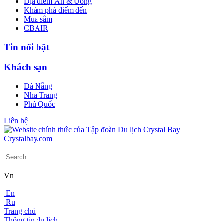
Địa điểm Ăn & Uống
Khám phá điểm đến
Mua sắm
CBAIR
Tin nổi bật
Khách sạn
Đà Nẵng
Nha Trang
Phú Quốc
Liên hệ
Vn
En
Ru
Trang chủ
Thông tin du lịch