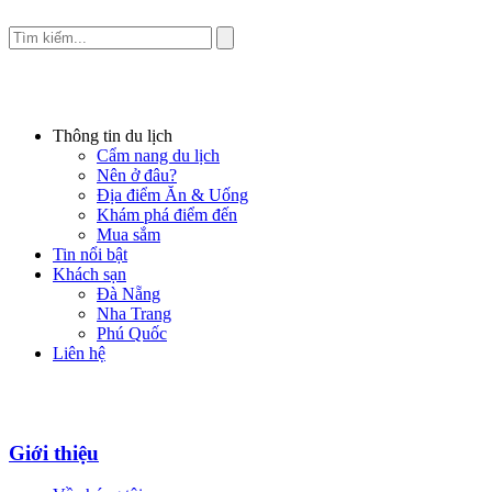
Thông tin du lịch
Cẩm nang du lịch
Nên ở đâu?
Địa điểm Ăn & Uống
Khám phá điểm đến
Mua sắm
Tin nổi bật
Khách sạn
Đà Nẵng
Nha Trang
Phú Quốc
Liên hệ
Giới thiệu