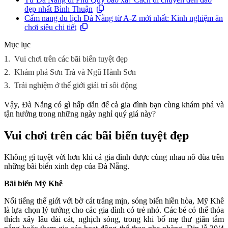
đẹp nhất Bình Thuận
Cẩm nang du lịch Đà Nẵng từ A-Z mới nhất: Kinh nghiệm ăn
chơi siêu chi tiết
Mục lục
1.
Vui chơi trên các bãi biển tuyệt đẹp
2.
Khám phá Sơn Trà và Ngũ Hành Sơn
3.
Trải nghiệm ở thế giới giải trí sôi động
Vậy, Đà Nẵng có gì hấp dẫn để cả gia đình bạn cùng khám phá và
tận hưởng trong những ngày nghỉ quý giá này?
Vui chơi trên các bãi biển tuyệt đẹp
Không gì tuyệt vời hơn khi cả gia đình được cùng nhau nô đùa trên
những bãi biển xinh đẹp của Đà Nẵng.
Bãi biển Mỹ Khê
Nổi tiếng thế giới với bờ cát trắng mịn, sóng biển hiền hòa, Mỹ Khê
là lựa chọn lý tưởng cho các gia đình có trẻ nhỏ. Các bé có thể thỏa
thích xây lâu đài cát, nghịch sóng, trong khi bố mẹ thư giãn tắm