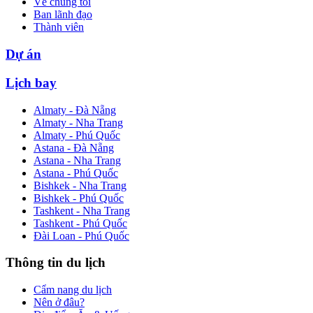
Về chúng tôi
Ban lãnh đạo
Thành viên
Dự án
Lịch bay
Almaty - Đà Nẵng
Almaty - Nha Trang
Almaty - Phú Quốc
Astana - Đà Nẵng
Astana - Nha Trang
Astana - Phú Quốc
Bishkek - Nha Trang
Bishkek - Phú Quốc
Tashkent - Nha Trang
Tashkent - Phú Quốc
Đài Loan - Phú Quốc
Thông tin du lịch
Cẩm nang du lịch
Nên ở đâu?