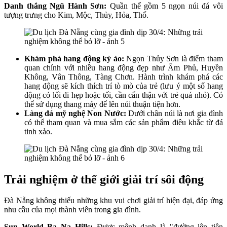
Danh thắng Ngũ Hành Sơn:
Quần thể gồm 5 ngọn núi đá vôi
tượng trưng cho Kim, Mộc, Thủy, Hỏa, Thổ.
Khám phá hang động kỳ ảo:
Ngọn Thủy Sơn là điểm tham
quan chính với nhiều hang động đẹp như Âm Phủ, Huyền
Không, Vân Thông, Tàng Chơn. Hành trình khám phá các
hang động sẽ kích thích trí tò mò của trẻ (lưu ý một số hang
động có lối đi hẹp hoặc tối, cần cẩn thận với trẻ quá nhỏ). Có
thể sử dụng thang máy để lên núi thuận tiện hơn.
Làng đá mỹ nghệ Non Nước:
Dưới chân núi là nơi gia đình
có thể tham quan và mua sắm các sản phẩm điêu khắc từ đá
tinh xảo.
Trải nghiệm ở thế giới giải trí sôi động
Đà Nẵng không thiếu những khu vui chơi giải trí hiện đại, đáp ứng
nhu cầu của mọi thành viên trong gia đình.
Sun World Ba Na Hills:
Được mệnh danh là "đường lên tiên