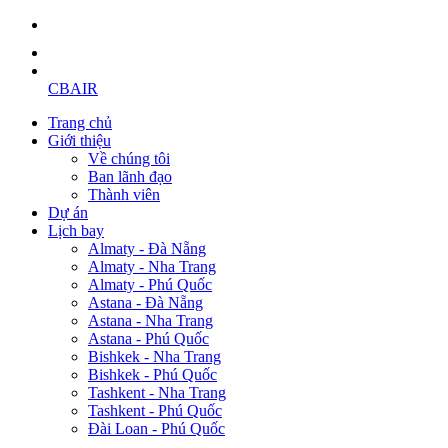
CBAIR
Trang chủ
Giới thiệu
Về chúng tôi
Ban lãnh đạo
Thành viên
Dự án
Lịch bay
Almaty - Đà Nẵng
Almaty - Nha Trang
Almaty - Phú Quốc
Astana - Đà Nẵng
Astana - Nha Trang
Astana - Phú Quốc
Bishkek - Nha Trang
Bishkek - Phú Quốc
Tashkent - Nha Trang
Tashkent - Phú Quốc
Đài Loan - Phú Quốc