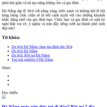
phút thư giãn và tái tạo năng lượng cho cả gia đình.
Đà Nẵng dịp lễ 30/4 với nắng vàng, biển xanh và không khí lễ hội
tưng bừng chắc chắn sẽ là bối cảnh tuyệt vời cho những khoảnh
khắc đáng nhớ của gia đình bạn. Chúc bạn và gia đình có một kỳ
nghỉ thật vui vẻ, ý nghĩa và tràn đầy tiếng cười tại thành phố xinh
đẹp này!
Từ khóa:
Du lịch Đà Nẵng cùng gia đình dịp 30/4
Du lịch Đà Nẵng
Du lịch 30/4 tại Đà Nẵng
Top trải nghiệm ở Đà Nẵng
Share
Đọc nhiều
Đà Nẵng mưa nên đưa trẻ đi đâu? Bật mí 5 địa