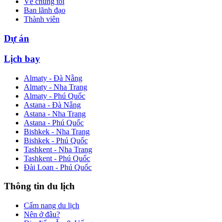
Về chúng tôi
Ban lãnh đạo
Thành viên
Dự án
Lịch bay
Almaty - Đà Nẵng
Almaty - Nha Trang
Almaty - Phú Quốc
Astana - Đà Nẵng
Astana - Nha Trang
Astana - Phú Quốc
Bishkek - Nha Trang
Bishkek - Phú Quốc
Tashkent - Nha Trang
Tashkent - Phú Quốc
Đài Loan - Phú Quốc
Thông tin du lịch
Cẩm nang du lịch
Nên ở đâu?