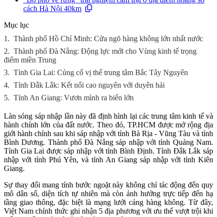
cách Hà Nội 40km
Mục lục
1.
Thành phố Hồ Chí Minh: Cửa ngõ hàng không lớn nhất nước
2.
Thành phố Đà Nẵng: Động lực mới cho Vùng kinh tế trọng
điểm miền Trung
3.
Tỉnh Gia Lai: Củng cố vị thế trung tâm Bắc Tây Nguyên
4.
Tỉnh Đắk Lắk: Kết nối cao nguyên với duyên hải
5.
Tỉnh An Giang: Vươn mình ra biển lớn
Làn sóng sáp nhập lần này đã định hình lại các trung tâm kinh tế và
hành chính lớn của đất nước. Theo đó, TP.HCM được mở rộng địa
giới hành chính sau khi sáp nhập với tỉnh Bà Rịa - Vũng Tàu và tỉnh
Bình Dương. Thành phố Đà Nẵng sáp nhập với tỉnh Quảng Nam.
Tỉnh Gia Lai được sáp nhập với tỉnh Bình Định. Tỉnh Đắk Lắk sáp
nhập với tỉnh Phú Yên, và tỉnh An Giang sáp nhập với tỉnh Kiên
Giang.
Sự thay đổi mang tính bước ngoặt này không chỉ tác động đến quy
mô dân số, diện tích tự nhiên mà còn ảnh hưởng trực tiếp đến hạ
tầng giao thông, đặc biệt là mạng lưới cảng hàng không. Từ đây,
Việt Nam chính thức ghi nhận 5 địa phương với ưu thế vượt trội khi