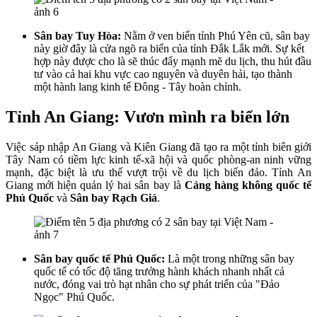
Sân bay Tuy Hòa:
Nằm ở ven biển tỉnh Phú Yên cũ, sân bay
này giờ đây là cửa ngõ ra biển của tỉnh Đắk Lắk mới. Sự kết
hợp này được cho là sẽ thúc đẩy mạnh mẽ du lịch, thu hút đầu
tư vào cả hai khu vực cao nguyên và duyên hải, tạo thành
một hành lang kinh tế Đông - Tây hoàn chỉnh.
Tỉnh An Giang: Vươn mình ra biển lớn
Việc sáp nhập An Giang và Kiên Giang đã tạo ra một tỉnh biên giới
Tây Nam có tiềm lực kinh tế-xã hội và quốc phòng-an ninh vững
mạnh, đặc biệt là ưu thế vượt trội về du lịch biển đảo. Tỉnh An
Giang mới hiện quản lý hai sân bay là
Cảng hàng không quốc tế
Phú Quốc
và
Sân bay Rạch Giá
.
Sân bay quốc tế Phú Quốc:
Là một trong những sân bay
quốc tế có tốc độ tăng trưởng hành khách nhanh nhất cả
nước, đóng vai trò hạt nhân cho sự phát triển của "Đảo
Ngọc" Phú Quốc.