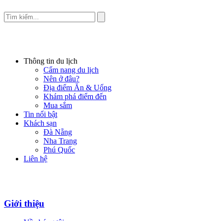
Thông tin du lịch
Cẩm nang du lịch
Nên ở đâu?
Địa điểm Ăn & Uống
Khám phá điểm đến
Mua sắm
Tin nổi bật
Khách sạn
Đà Nẵng
Nha Trang
Phú Quốc
Liên hệ
Giới thiệu