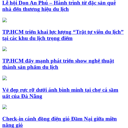
Lễ hội Don An Phú – Hành trình từ đặc sản quê
nhà đến thương hiệu du lịch
TP.HCM triển khai lực lượng “Trật tự viên du lịch”
tại các khu du lịch trọng điểm
TP.HCM đẩy mạnh phát triển show nghệ thuật
thành sản phẩm du lịch
Vẻ đẹp rực rỡ dưới ánh bình minh tại chợ cá sầm
uất của Đà Nẵng
Check-in cánh đồng điện gió Đầm Nại giữa miền
nắng gió