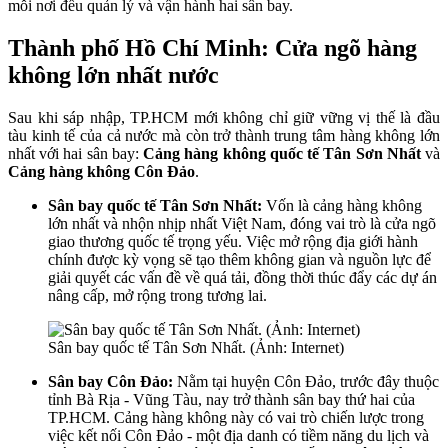
mỗi nơi đều quản lý và vận hành hai sân bay.
Thành phố Hồ Chí Minh: Cửa ngõ hàng
không lớn nhất nước
Sau khi sáp nhập, TP.HCM mới không chỉ giữ vững vị thế là đầu
tàu kinh tế của cả nước mà còn trở thành trung tâm hàng không lớn
nhất với hai sân bay:
Cảng hàng không quốc tế Tân Sơn Nhất
và
Cảng hàng không Côn Đảo
.
Sân bay quốc tế Tân Sơn Nhất:
Vốn là cảng hàng không
lớn nhất và nhộn nhịp nhất Việt Nam, đóng vai trò là cửa ngõ
giao thương quốc tế trọng yếu. Việc mở rộng địa giới hành
chính được kỳ vọng sẽ tạo thêm không gian và nguồn lực để
giải quyết các vấn đề về quá tải, đồng thời thúc đẩy các dự án
nâng cấp, mở rộng trong tương lai.
Sân bay quốc tế Tân Sơn Nhất. (Ảnh: Internet)
Sân bay Côn Đảo:
Nằm tại huyện Côn Đảo, trước đây thuộc
tỉnh Bà Rịa - Vũng Tàu, nay trở thành sân bay thứ hai của
TP.HCM. Cảng hàng không này có vai trò chiến lược trong
việc kết nối Côn Đảo - một địa danh có tiềm năng du lịch và