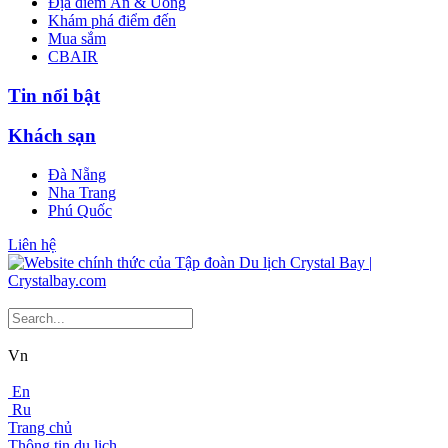
Địa điểm Ăn & Uống
Khám phá điểm đến
Mua sắm
CBAIR
Tin nổi bật
Khách sạn
Đà Nẵng
Nha Trang
Phú Quốc
Liên hệ
Vn
En
Ru
Trang chủ
Thông tin du lịch