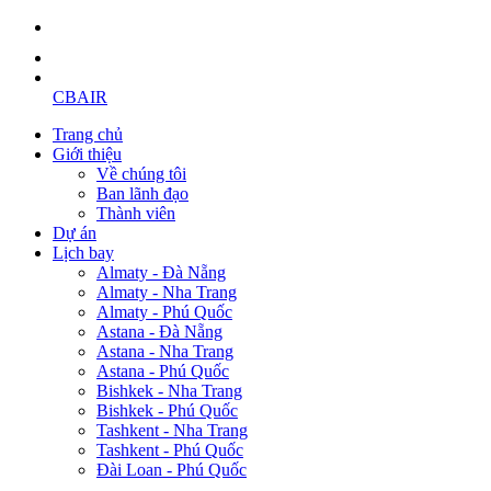
CBAIR
Trang chủ
Giới thiệu
Về chúng tôi
Ban lãnh đạo
Thành viên
Dự án
Lịch bay
Almaty - Đà Nẵng
Almaty - Nha Trang
Almaty - Phú Quốc
Astana - Đà Nẵng
Astana - Nha Trang
Astana - Phú Quốc
Bishkek - Nha Trang
Bishkek - Phú Quốc
Tashkent - Nha Trang
Tashkent - Phú Quốc
Đài Loan - Phú Quốc