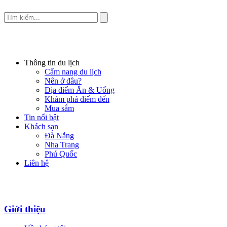
Thông tin du lịch
Cẩm nang du lịch
Nên ở đâu?
Địa điểm Ăn & Uống
Khám phá điểm đến
Mua sắm
Tin nổi bật
Khách sạn
Đà Nẵng
Nha Trang
Phú Quốc
Liên hệ
Giới thiệu