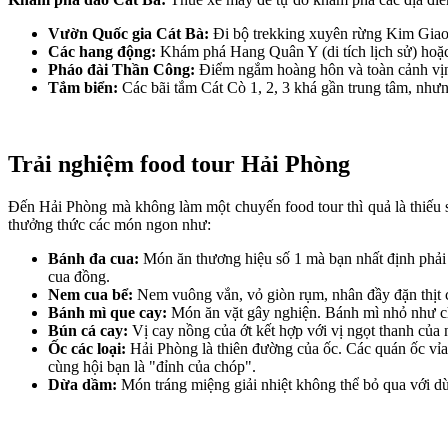
Vườn Quốc gia Cát Bà:
Đi bộ trekking xuyên rừng Kim Giao,
Các hang động:
Khám phá Hang Quân Y (di tích lịch sử) hoặ
Pháo đài Thần Công:
Điểm ngắm hoàng hôn và toàn cảnh vị
Tắm biển:
Các bãi tắm Cát Cò 1, 2, 3 khá gần trung tâm, nhưn
Trải nghiệm food tour Hải Phòng
Đến Hải Phòng mà không làm một chuyến food tour thì quả là thiếu só
thưởng thức các món ngon như:
Bánh đa cua:
Món ăn thương hiệu số 1 mà bạn nhất định phải th
cua đồng.
Nem cua bể:
Nem vuông vắn, vỏ giòn rụm, nhân đầy đặn thịt
Bánh mì que cay:
Món ăn vặt gây nghiện. Bánh mì nhỏ như chiế
Bún cá cay:
Vị cay nồng của ớt kết hợp với vị ngọt thanh của 
Ốc các loại:
Hải Phòng là thiên đường của ốc. Các quán ốc vỉa h
cùng hội bạn là "đỉnh của chóp".
Dừa dầm:
Món tráng miệng giải nhiệt không thể bỏ qua với dừ