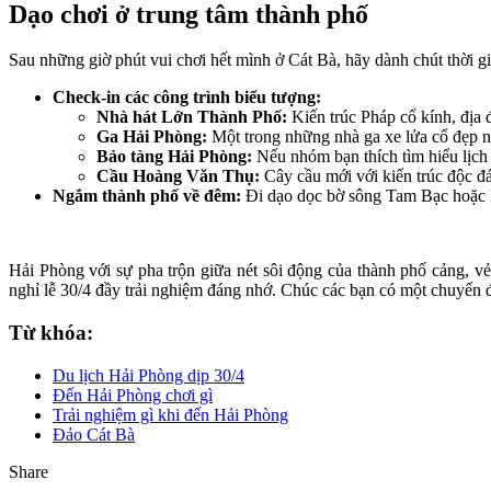
Dạo chơi ở trung tâm thành phố
Sau những giờ phút vui chơi hết mình ở Cát Bà, hãy dành chút thời g
Check-in các công trình biểu tượng:
Nhà hát Lớn Thành Phố:
Kiến trúc Pháp cổ kính, địa
Ga Hải Phòng:
Một trong những nhà ga xe lửa cổ đẹp n
Bảo tàng Hải Phòng:
Nếu nhóm bạn thích tìm hiểu lịch
Cầu Hoàng Văn Thụ:
Cây cầu mới với kiến trúc độc đáo
Ngắm thành phố về đêm:
Đi dạo dọc bờ sông Tam Bạc hoặc k
Hải Phòng với sự pha trộn giữa nét sôi động của thành phố cảng, 
nghỉ lễ 30/4 đầy trải nghiệm đáng nhớ. Chúc các bạn có một chuyến đ
Từ khóa:
Du lịch Hải Phòng dịp 30/4
Đến Hải Phòng chơi gì
Trải nghiệm gì khi đến Hải Phòng
Đảo Cát Bà
Share