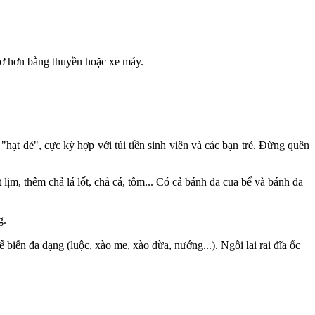
 sơ hơn bằng thuyền hoặc xe máy.
hạt dẻ", cực kỳ hợp với túi tiền sinh viên và các bạn trẻ. Đừng quên
lịm, thêm chả lá lốt, chả cá, tôm... Có cả bánh đa cua bể và bánh đa
g.
 biến đa dạng (luộc, xào me, xào dừa, nướng...). Ngồi lai rai đĩa ốc