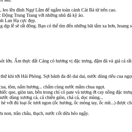
 leo lên đỉnh Ngự Lâm để ngắm toàn cảnh Cát Bà từ trên cao.
c Động Trung Trang với những nhũ đá kỳ ảo.
nh Lan Hạ cực đẹp.
g dịp lễ sẽ rất đông. Bạn có thể tìm đến những bãi tắm xa hơn, hoang
t lớn. Ẩm thực đất Cảng có hương vị đặc trưng, đậm đà và giá cả rất "
ử khi tới Hải Phòng. Sợi bánh đa đỏ dai dai, nước dùng riêu cua ngọt 
 cua, tôm, nấm hương... chấm cùng nước mắm chua ngọt.
c que, giòn tan, bên trong chỉ có pate và tương ớt cay nồng đặc trưn
nước dùng xương cá, cá chiên giòn, chả cá, dọc mùng...
è với đủ loại ốc tươi ngon (ốc hương, ốc móng tay, ốc mít...) được chế
a non, trân châu, thạch, nước cốt dừa béo ngậy.