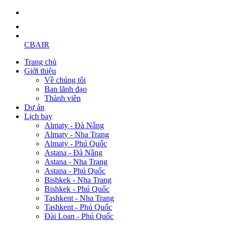
CBAIR
Trang chủ
Giới thiệu
Về chúng tôi
Ban lãnh đạo
Thành viên
Dự án
Lịch bay
Almaty - Đà Nẵng
Almaty - Nha Trang
Almaty - Phú Quốc
Astana - Đà Nẵng
Astana - Nha Trang
Astana - Phú Quốc
Bishkek - Nha Trang
Bishkek - Phú Quốc
Tashkent - Nha Trang
Tashkent - Phú Quốc
Đài Loan - Phú Quốc