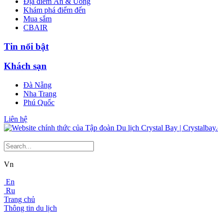
Địa điểm Ăn & Uống
Khám phá điểm đến
Mua sắm
CBAIR
Tin nổi bật
Khách sạn
Đà Nẵng
Nha Trang
Phú Quốc
Liên hệ
Vn
En
Ru
Trang chủ
Thông tin du lịch