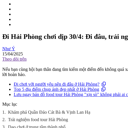
Đi Hải Phòng chơi dịp 30/4: Đi đâu, trải n
Như Ý
15/04/2025
Theo dõi trên
Nếu bạn cùng hội bạn thân đang tìm kiếm một điểm đến không quá xa 
lời hoàn hảo.
Đi chơi với người yêu nên đi đâu ở Hải Phòng?
Top 5 địa điểm chụp ảnh đẹp nhất ở Hải Phòng
Lưu ngay bản đồ food tour Hải Phòng "xịn sò" không phải ai c
Mục lục
1.
Khám phá Quần Đảo Cát Bà & Vịnh Lan Hạ
2.
Trải nghiệm food tour Hải Phòng
3.
Dạo chơi ở trung tâm thành phố