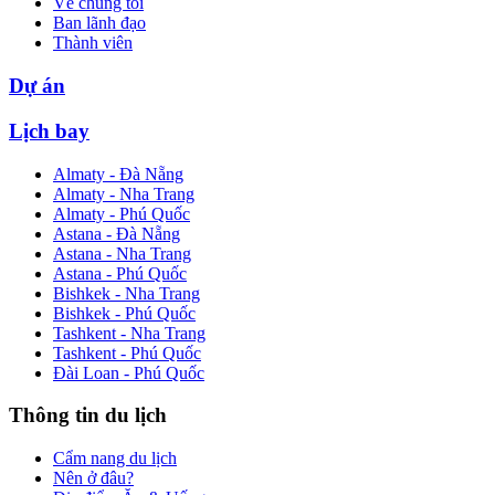
Về chúng tôi
Ban lãnh đạo
Thành viên
Dự án
Lịch bay
Almaty - Đà Nẵng
Almaty - Nha Trang
Almaty - Phú Quốc
Astana - Đà Nẵng
Astana - Nha Trang
Astana - Phú Quốc
Bishkek - Nha Trang
Bishkek - Phú Quốc
Tashkent - Nha Trang
Tashkent - Phú Quốc
Đài Loan - Phú Quốc
Thông tin du lịch
Cẩm nang du lịch
Nên ở đâu?