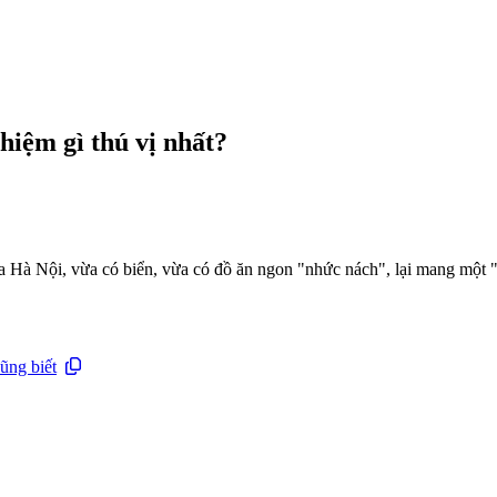
ghiệm gì thú vị nhất?
Hà Nội, vừa có biển, vừa có đồ ăn ngon "nhức nách", lại mang một "ch
ũng biết