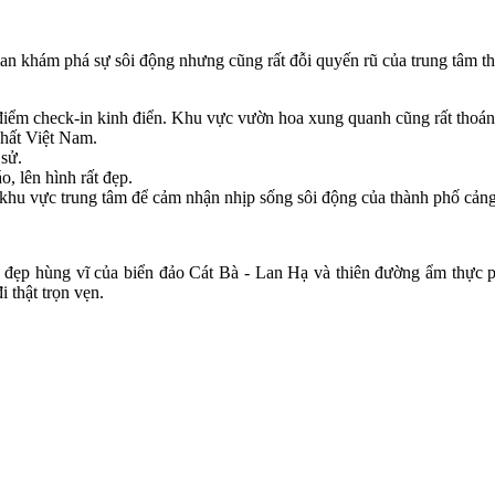
ian khám phá sự sôi động nhưng cũng rất đỗi quyến rũ của trung tâm t
 điểm check-in kinh điển. Khu vực vườn hoa xung quanh cũng rất thoá
hất Việt Nam.
 sử.
, lên hình rất đẹp.
hu vực trung tâm để cảm nhận nhịp sống sôi động của thành phố cảng
vẻ đẹp hùng vĩ của biển đảo Cát Bà - Lan Hạ và thiên đường ẩm thự
i thật trọn vẹn.