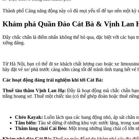
Thành phố Cảng năng động này có đủ mọi yếu tố để tạo nên một kỳ n
Khám phá Quần Đảo Cát Bà & Vịnh Lan 
Đây chắc chắn là điểm nhấn không thể bỏ qua, đặc biệt với các bạn t
xứng đáng.
Từ Hà Nội, bạn có thể đi xe khách chất lượng cao hoặc xe limousine
hãy đặt vé xe/ phà trước càng sớm càng tốt để tránh tình trạng hết vé
Các hoạt động đáng trải nghiệm khi tới Cát Bà:
Thuê tàu thăm Vịnh Lan Hạ:
Đây là hoạt động mà chắc chắn bạn 
trắng hoang sơ. Thuê một chiếc tàu (có thể ghép đoàn hoặc thuê riêng
Chèo Kayak:
Luồn lách qua các hang động nhỏ, áp sát chân nú
Tắm biển:
Tàu sẽ dừng ở những khu vực nước lặng, trong xan
Thăm làng chài Cái Bèo:
Một trong những làng chài cổ lớn nh
Khám phá đảo Cát Bà:
Thuê xe máy để tự do khám phá các địa điể