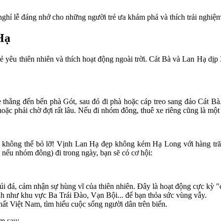
ghỉ lễ đáng nhớ cho những người trẻ ưa khám phá và thích trải nghiệ
Hạ
rẻ yêu thiên nhiên và thích hoạt động ngoài trời. Cát Bà và Lan Hạ dịp
 thẳng đến bến phà Gót, sau đó đi phà hoặc cáp treo sang đảo Cát Bà.
 hoặc phải chờ đợi rất lâu. Nếu đi nhóm đông, thuê xe riêng cũng là mộ
không thể bỏ lỡ! Vịnh Lan Hạ đẹp không kém Hạ Long với hàng trăm 
 nếu nhóm đông) đi trong ngày, bạn sẽ có cơ hội:
i đá, cảm nhận sự hùng vĩ của thiên nhiên. Đây là hoạt động cực kỳ "c
h như khu vực Ba Trái Đào, Vạn Bội... để bạn thỏa sức vùng vẫy.
ất Việt Nam, tìm hiểu cuộc sống người dân trên biển.
m sau: