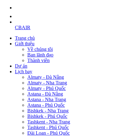
CBAIR
Trang chủ
Giới thiệu
Về chúng tôi
Ban lãnh đạo
Thành viên
Dự án
Lịch bay
Almaty - Đà Nẵng
Almaty - Nha Trang
Almaty - Phú Quốc
Astana - Đà Nẵng
Astana - Nha Trang
Astana - Phú Quốc
Bishkek - Nha Trang
Bishkek - Phú Quốc
Tashkent - Nha Trang
Tashkent - Phú Quốc
Đài Loan - Phú Quốc