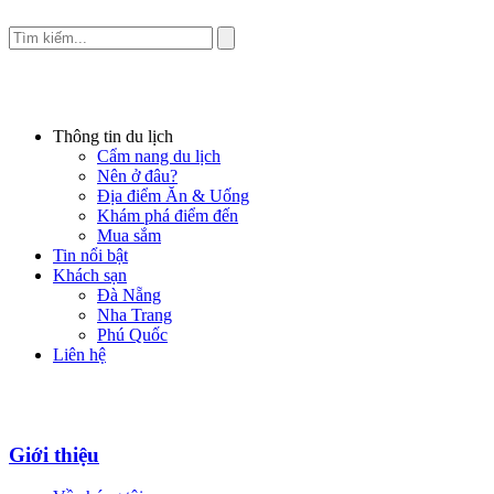
Thông tin du lịch
Cẩm nang du lịch
Nên ở đâu?
Địa điểm Ăn & Uống
Khám phá điểm đến
Mua sắm
Tin nổi bật
Khách sạn
Đà Nẵng
Nha Trang
Phú Quốc
Liên hệ
Giới thiệu