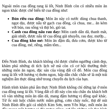
Ngoài món cua đồng rang lá lốt, Ninh Bình còn có nhiều món ăn
ngon khác được chế biến từ cua đồng như:
Bún riêu cua đồng:
Món ăn này có nước dùng chua thanh,
ngọt dịu, được nấu từ gạch cua đồng, cà chua, me... ăn kèm
với bún, rau sống và thịt bò, giò tai.
Canh cua đồng nấu rau đay:
Món canh dân dã, thanh mát,
giải nhiệt, được nấu từ cua đồng giã nhuyễn, rau đay, mướp...
Cua đồng kho mẻ:
Món ăn đậm đà, đưa cơm, được kho từ
cua đồng, mẻ, riềng, mắm tôm...
Đến Ninh Bình, du khách không chỉ được chiêm ngưỡng cảnh đẹp,
khám phá những di tích lịch sử mà còn có cơ hội thưởng thức
những món ăn ngon, đặc sản của vùng đất cố đô. Món cua đồng
rang lá lốt với hương vị thơm ngon, hấp dẫn chắc chắn sẽ là một trải
nghiệm ẩm thực đáng nhớ trong chuyến du lịch của bạn.
Hành trình khám phá ẩm thực Ninh Bình không chỉ dừng lại ở món
cua đồng rang lá lốt. Vùng đất cố đô này còn níu chân du khách bởi
vô vàn những món ăn dân dã, mang đậm hương vị đồng quê khác.
Từ ốc núi luộc chấm nước mắm gừng, cơm cháy ruốc, thịt dê núi
Ninh Bình đến gỏi cá nhệch Kim Sơn, nem Yên Mạc, mỗi món ăn