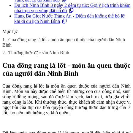
Du lịch Ninh Bình 3 ngày 2 đêm tự túc: Gợi ý lịch trình khám
phá trọn vẹn vùng đất cố đô
Hang Ba Giọt Nước Tràng An - Điểm đến không thể bỏ lỡ
khi đi du lịch Ninh Bình
Mục lục
1.
Cua đồng rang lá lốt - món ăn quen thuộc của người dân Ninh
Bình
2.
Thưởng thức đặc sản Ninh Bình
Cua đồng rang lá lốt - món ăn quen thuộc
của người dân Ninh Bình
Cua đồng rang lá lốt là món ăn quen thuộc của người dân Ninh
Bình. Món ăn này được chế biến từ những con cua đồng nhỏ, sinh
sống ở đồng ruộng, sau đó được làm sạch, tách mai, ướp gia vị rồi
rang cùng lá lốt. Khi thưởng thức, thực khách sẽ cảm nhận được vị
ngọt bùi của thịt cua hòa quyện cùng hương thơm đặc trưng của lá
lốt, tạo nên một hương vị khó quên.
Để làm món cua đồng rang lá lốt ngon, người đầu bếp phải tỉ mỉ