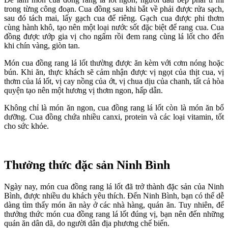
trong từng công đoạn. Cua đồng sau khi bắt về phải được rửa sạch,
sau đó tách mai, lấy gạch cua để riêng. Gạch cua được phi thơm
cùng hành khô, tạo nên một loại nước sốt đặc biệt để rang cua. Cua
đồng được ướp gia vị cho ngấm rồi đem rang cùng lá lốt cho đến
khi chín vàng, giòn tan.
Món cua đồng rang lá lốt thường được ăn kèm với cơm nóng hoặc
bún. Khi ăn, thực khách sẽ cảm nhận được vị ngọt của thịt cua, vị
thơm của lá lốt, vị cay nồng của ớt, vị chua dịu của chanh, tất cả hòa
quyện tạo nên một hương vị thơm ngon, hấp dẫn.
Không chỉ là món ăn ngon, cua đồng rang lá lốt còn là món ăn bổ
dưỡng. Cua đồng chứa nhiều canxi, protein và các loại vitamin, tốt
cho sức khỏe.
Thưởng thức đặc sản Ninh Bình
Ngày nay, món cua đồng rang lá lốt đã trở thành đặc sản của Ninh
Bình, được nhiều du khách yêu thích. Đến Ninh Bình, bạn có thể dễ
dàng tìm thấy món ăn này ở các nhà hàng, quán ăn. Tuy nhiên, để
thưởng thức món cua đồng rang lá lốt đúng vị, bạn nên đến những
quán ăn dân dã, do người dân địa phương chế biến.