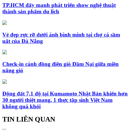
TP.HCM đẩy mạnh phát triển show nghệ thuật
thành sản phẩm du lịch
Vẻ đẹp rực rỡ dưới ánh bình minh tại chợ cá sầm
uất của Đà Nẵng
Check-in cánh đồng điện gió Đầm Nại giữa miền
nắng gió
Động đất 7,1 độ tại Kumamoto Nhật Bản khiến hơn
30 người thiệt mạng, 1 thực tập sinh Việt Nam
không quá khỏi
TIN LIÊN QUAN