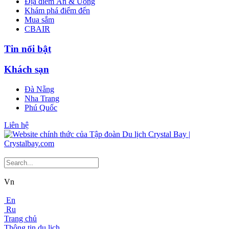
Địa điểm Ăn & Uống
Khám phá điểm đến
Mua sắm
CBAIR
Tin nổi bật
Khách sạn
Đà Nẵng
Nha Trang
Phú Quốc
Liên hệ
Vn
En
Ru
Trang chủ
Thông tin du lịch