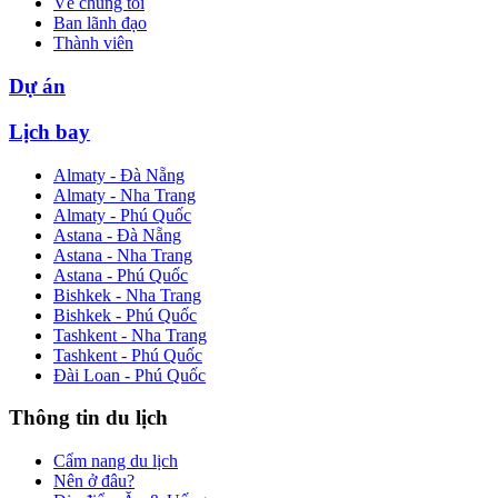
Về chúng tôi
Ban lãnh đạo
Thành viên
Dự án
Lịch bay
Almaty - Đà Nẵng
Almaty - Nha Trang
Almaty - Phú Quốc
Astana - Đà Nẵng
Astana - Nha Trang
Astana - Phú Quốc
Bishkek - Nha Trang
Bishkek - Phú Quốc
Tashkent - Nha Trang
Tashkent - Phú Quốc
Đài Loan - Phú Quốc
Thông tin du lịch
Cẩm nang du lịch
Nên ở đâu?