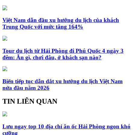
Việt Nam dẫn đầu xu hướng du lịch của khách
Trung Quốc với mức tăng 164%
Tour du lịch từ Hải Phòng đi Phú Quốc 4 ngày 3
đêm: Ăn gì, chơi đâu, ở khách sạn nào?
Biển tiếp tục dẫn dắt xu hướng du lịch Việt Nam
nửa đầu năm 2026
TIN LIÊN QUAN
Lưu ngay top 10 địa chỉ ăn ốc Hải Phòng ngon khó
cưỡng