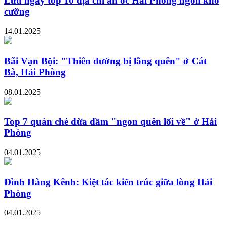
Lưu ngay top 10 địa chỉ ăn ốc Hải Phòng ngon khó
cưỡng
14.01.2025
Bãi Vạn Bội: "Thiên đường bị lãng quên" ở Cát
Bà, Hải Phòng
08.01.2025
Top 7 quán chè dừa dầm "ngon quên lối về" ở Hải
Phòng
04.01.2025
Đình Hàng Kênh: Kiệt tác kiến trúc giữa lòng Hải
Phòng
04.01.2025