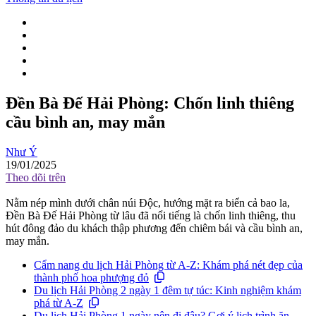
Đền Bà Đế Hải Phòng: Chốn linh thiêng
cầu bình an, may mắn
Như Ý
19/01/2025
Theo dõi trên
Nằm nép mình dưới chân núi Độc, hướng mặt ra biển cả bao la,
Đền Bà Đế Hải Phòng từ lâu đã nổi tiếng là chốn linh thiêng, thu
hút đông đảo du khách thập phương đến chiêm bái và cầu bình an,
may mắn.
Cẩm nang du lịch Hải Phòng từ A-Z: Khám phá nét đẹp của
thành phố hoa phượng đỏ
Du lịch Hải Phòng 2 ngày 1 đêm tự túc: Kinh nghiệm khám
phá từ A-Z
Du lịch Hải Phòng 1 ngày nên đi đâu? Gợi ý lịch trình ăn