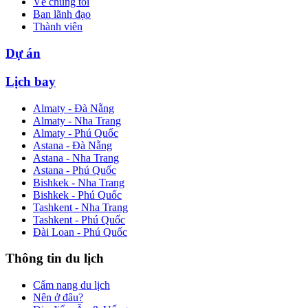
Về chúng tôi
Ban lãnh đạo
Thành viên
Dự án
Lịch bay
Almaty - Đà Nẵng
Almaty - Nha Trang
Almaty - Phú Quốc
Astana - Đà Nẵng
Astana - Nha Trang
Astana - Phú Quốc
Bishkek - Nha Trang
Bishkek - Phú Quốc
Tashkent - Nha Trang
Tashkent - Phú Quốc
Đài Loan - Phú Quốc
Thông tin du lịch
Cẩm nang du lịch
Nên ở đâu?