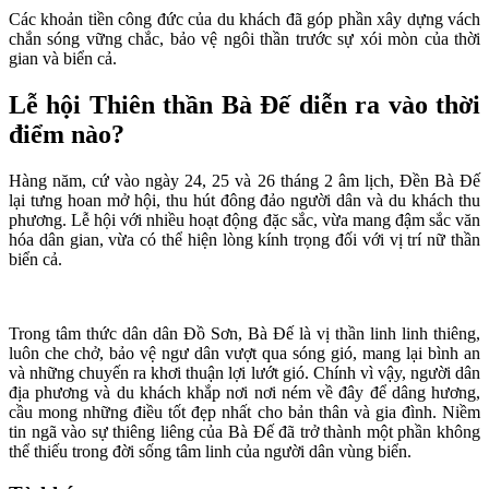
Các khoản tiền công đức của du khách đã góp phần xây dựng vách
chắn sóng vững chắc, bảo vệ ngôi thần trước sự xói mòn của thời
gian và biển cả.
Lễ hội Thiên thần Bà Đế diễn ra vào thời
điểm nào?
Hàng năm, cứ vào ngày 24, 25 và 26 tháng 2 âm lịch, Đền Bà Đế
lại tưng hoan mở hội, thu hút đông đảo người dân và du khách thu
phương. Lễ hội với nhiều hoạt động đặc sắc, vừa mang đậm sắc văn
hóa dân gian, vừa có thể hiện lòng kính trọng đối với vị trí nữ thần
biển cả.
Trong tâm thức dân dân Đồ Sơn, Bà Đế là vị thần linh linh thiêng,
luôn che chở, bảo vệ ngư dân vượt qua sóng gió, mang lại bình an
và những chuyến ra khơi thuận lợi lướt gió. Chính vì vậy, người dân
địa phương và du khách khắp nơi nơi ném về đây để dâng hương,
cầu mong những điều tốt đẹp nhất cho bản thân và gia đình. Niềm
tin ngã vào sự thiêng liêng của Bà Đế đã trở thành một phần không
thể thiếu trong đời sống tâm linh của người dân vùng biển.