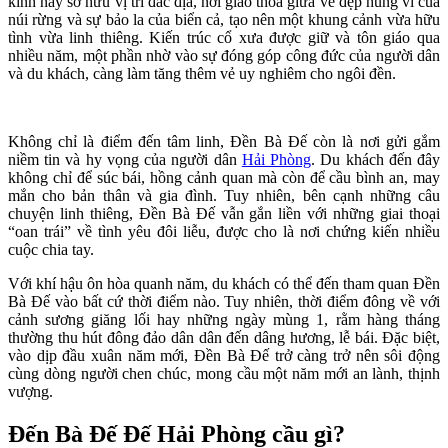
kính này sở hữu vị trí đắc địa, nơi giao thoa giữa vẻ đẹp hùng vĩ của
núi rừng và sự bảo la của biển cả, tạo nên một khung cảnh vừa hữu
tình vừa linh thiêng. Kiến trúc cổ xưa được giữ và tôn giáo qua
nhiều năm, một phần nhờ vào sự đóng góp công đức của người dân
và du khách, càng làm tăng thêm vẻ uy nghiêm cho ngôi đền.
Không chỉ là điểm đến tâm linh, Đền Bà Đế còn là nơi gửi gắm
niềm tin và hy vọng của người dân
Hải Phòng
. Du khách đến đây
không chỉ để súc bái, hồng cảnh quan mà còn để cầu bình an, may
mắn cho bản thân và gia đình. Tuy nhiên, bên cạnh những câu
chuyện linh thiêng, Đền Bà Đế vẫn gắn liền với những giai thoại
“oan trái” về tình yêu đôi liễu, được cho là nơi chứng kiến nhiều
cuộc chia tay.
Với khí hậu ôn hòa quanh năm, du khách có thể đến tham quan Đền
Bà Đế vào bất cứ thời điểm nào. Tuy nhiên, thời điểm đông về với
cảnh sương giăng lối hay những ngày mùng 1, rằm hàng tháng
thường thu hút đông đảo dân dân đến dâng hương, lễ bái. Đặc biệt,
vào dịp đầu xuân năm mới, Đền Bà Đế trở càng trở nên sôi động
cùng dòng người chen chúc, mong cầu một năm mới an lành, thịnh
vượng.
Đến Bà Đế Đế Hải Phòng cầu gì?