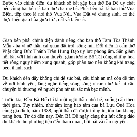
Bước vào chính điện, du khách sẽ bắt gặp ban thờ Bà Đế uy chất
béo cùng hai bên là ban thờ cha mẹ bà. Phía bên trái là ban thờ Vua
Biển, tiếp theo là nơi thờ Vua Núi, Vua Đất và chúng sinh, có thể
thực hiện giao hòa giữa trời, đất và biển cả.
Gian bên phải chính điện dành riêng cho ban thờ Tam Tòa Thánh
Mẫu - ba vị nữ thần cai quản đất trời, sông núi. Đối diện là cấm thờ
Phật cùng Đức Thánh Trần Hưng Đạo uy lực phong âm. Sân giảm
nổi bật với hình ảnh con thuyền giảm tượng Bồ Tát cùng những họa
tiết rồng nguy hiểm xung quanh, góp phần tạo nên không khí trang
béo, thanh sạch.
Du khách đến đây không chỉ để súc bái, cầu bình an mà còn để tìm
về nơi bình yên, lắng nghe tiếng sóng sóng rì rào như kể lại câu
chuyện bi thương về người phụ nữ tài sắc mà bạc mệnh.
Trước kia, Đền Bà Đế chỉ là một ngôi thần nhỏ bé, xuống cấp theo
thời gian. Tuy nhiên, nhờ tấm lòng hảo tâm của bà Lưu Quế Hoa
cùng gia đình, năm 1988, ngôi thần đã được trùng tu, tôn tạo khang
trang hơn. Từ đó đến nay, Đền Bà Đế ngày càng thu hút đông đảo
du khách thu phương tiện đến tham quan, bồi bái và cầu nguyện.