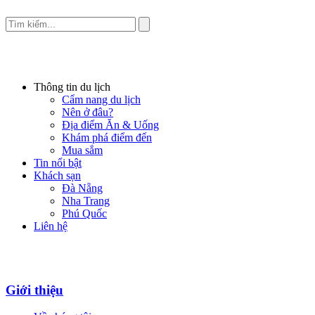
Thông tin du lịch
Cẩm nang du lịch
Nên ở đâu?
Địa điểm Ăn & Uống
Khám phá điểm đến
Mua sắm
Tin nổi bật
Khách sạn
Đà Nẵng
Nha Trang
Phú Quốc
Liên hệ
Giới thiệu