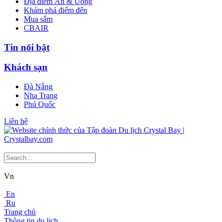
Địa điểm Ăn & Uống
Khám phá điểm đến
Mua sắm
CBAIR
Tin nổi bật
Khách sạn
Đà Nẵng
Nha Trang
Phú Quốc
Liên hệ
Vn
En
Ru
Trang chủ
Thông tin du lịch