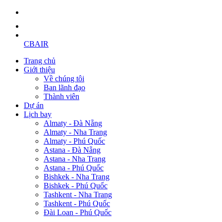
CBAIR
Trang chủ
Giới thiệu
Về chúng tôi
Ban lãnh đạo
Thành viên
Dự án
Lịch bay
Almaty - Đà Nẵng
Almaty - Nha Trang
Almaty - Phú Quốc
Astana - Đà Nẵng
Astana - Nha Trang
Astana - Phú Quốc
Bishkek - Nha Trang
Bishkek - Phú Quốc
Tashkent - Nha Trang
Tashkent - Phú Quốc
Đài Loan - Phú Quốc