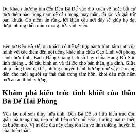
Du khách thường tìm đến Đền Bà Đế vào dịp xuân về hoặc bất cứ
thời điểm nào trong năm để cầu mong may mắn, tài lộc và giải trừ
oan khuất. Có niềm tin rằng, lời khẩn cầu nơi đây sẽ giúp họ đạt
được những điều mình mong ước vĩnh viễn.
Bên bờ Đền Bà Đế, du khách có thể kết hợp hành trình tâm linh của
mình với các điểm đến nổi tiếng khác như chùa Cao Linh với phong
cảnh hữu tình, Bạch Đằng Giang lịch sử hay chùa Hang Đồ Sơn
linh thiêng... để cầu bình an và tài lộc cho bản thân, gia đình. Giữa
nhịp sống hiện đại hả, những chuyến hành hương như vậy sẽ mang
đến cho mỗi người sự thái thái trong tâm hồn, khởi đầu một năm
mới an an thịnh vượng.
Khám phá kiến trúc tinh khiết của thần
Bà Đế Hải Phòng
Yên lạc nơi sơn thủy hữu tình, Đền Bà Đế sở hữu kiến trúc đơn
giản mà trang nhã, nép mình bên sườn núi Độc, hướng mặt ra biển
cả bướm mo. Vị trí đắc địa này càng tôn lên vẻ linh thiêng, huyền bí
của thiên thần.