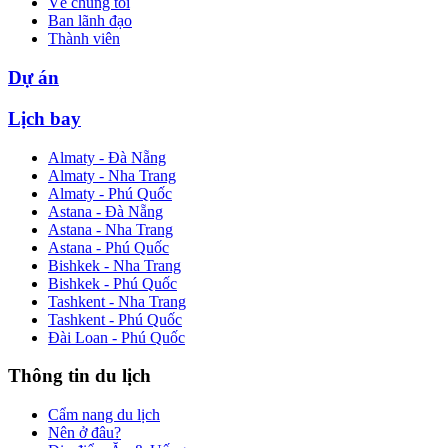
Về chúng tôi
Ban lãnh đạo
Thành viên
Dự án
Lịch bay
Almaty - Đà Nẵng
Almaty - Nha Trang
Almaty - Phú Quốc
Astana - Đà Nẵng
Astana - Nha Trang
Astana - Phú Quốc
Bishkek - Nha Trang
Bishkek - Phú Quốc
Tashkent - Nha Trang
Tashkent - Phú Quốc
Đài Loan - Phú Quốc
Thông tin du lịch
Cẩm nang du lịch
Nên ở đâu?