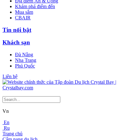
Địa điểm Ăn & Uống
Khám phá điểm đến
Mua sắm
CBAIR
Tin nổi bật
Khách sạn
Đà Nẵng
Nha Trang
Phú Quốc
Liên hệ
Vn
En
Ru
Trang chủ
Cẩm nang du lịch