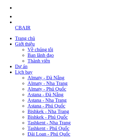
CBAIR
Trang chủ
Giới thiệu
Về chúng tôi
Ban lãnh đạo
Thành viên
Dự án
Lịch bay
Almaty - Đà Nẵng
Almaty - Nha Trang
Almaty - Phú Quốc
Astana - Đà Nẵng
Astana - Nha Trang
Astana - Phú Quốc
Bishkek - Nha Trang
Bishkek - Phú Quốc
Tashkent - Nha Trang
Tashkent - Phú Quốc
Đài Loan - Phú Quốc