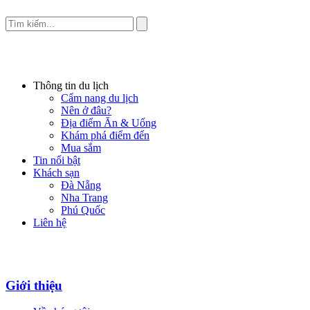
Thông tin du lịch
Cẩm nang du lịch
Nên ở đâu?
Địa điểm Ăn & Uống
Khám phá điểm đến
Mua sắm
Tin nổi bật
Khách sạn
Đà Nẵng
Nha Trang
Phú Quốc
Liên hệ
Giới thiệu