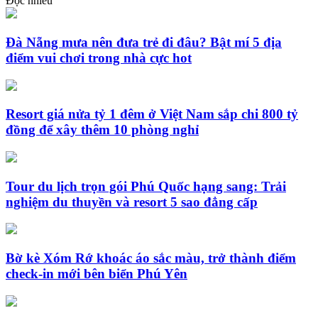
Đọc nhiều
Đà Nẵng mưa nên đưa trẻ đi đâu? Bật mí 5 địa
điểm vui chơi trong nhà cực hot
Resort giá nửa tỷ 1 đêm ở Việt Nam sắp chi 800 tỷ
đồng để xây thêm 10 phòng nghỉ
Tour du lịch trọn gói Phú Quốc hạng sang: Trải
nghiệm du thuyền và resort 5 sao đẳng cấp
Bờ kè Xóm Rớ khoác áo sắc màu, trở thành điểm
check-in mới bên biển Phú Yên