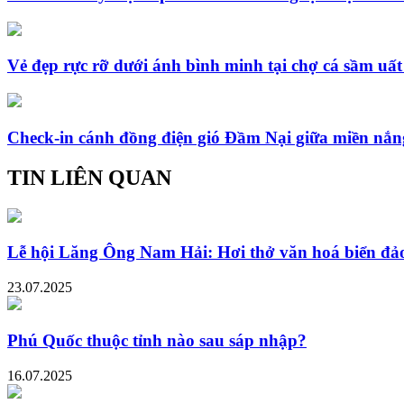
Vẻ đẹp rực rỡ dưới ánh bình minh tại chợ cá sầm uấ
Check-in cánh đồng điện gió Đầm Nại giữa miền nắn
TIN LIÊN QUAN
Lễ hội Lăng Ông Nam Hải: Hơi thở văn hoá biển đ
23.07.2025
Phú Quốc thuộc tỉnh nào sau sáp nhập?
16.07.2025