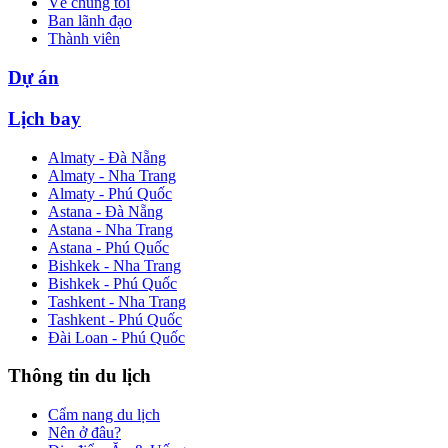
Về chúng tôi
Ban lãnh đạo
Thành viên
Dự án
Lịch bay
Almaty - Đà Nẵng
Almaty - Nha Trang
Almaty - Phú Quốc
Astana - Đà Nẵng
Astana - Nha Trang
Astana - Phú Quốc
Bishkek - Nha Trang
Bishkek - Phú Quốc
Tashkent - Nha Trang
Tashkent - Phú Quốc
Đài Loan - Phú Quốc
Thông tin du lịch
Cẩm nang du lịch
Nên ở đâu?