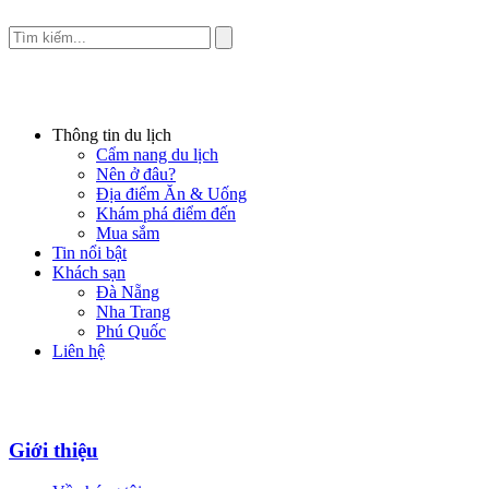
Thông tin du lịch
Cẩm nang du lịch
Nên ở đâu?
Địa điểm Ăn & Uống
Khám phá điểm đến
Mua sắm
Tin nổi bật
Khách sạn
Đà Nẵng
Nha Trang
Phú Quốc
Liên hệ
Giới thiệu