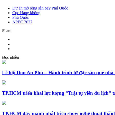
Dự án mở rộng sân bay Phú Quốc
Cục Hàng không
Phú Quốc
APEC 2027
Share
Đọc nhiều
Lễ hội Don An Phú – Hành trình từ đặc sản quê nhà 
TP.HCM triển khai lực lượng “Trật tự viên du lịch” t
TP.HCM đẩy mạnh phát triển show nghệ thuật thành