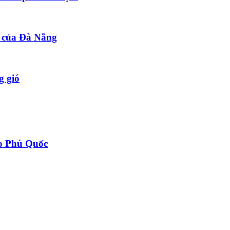
t của Đà Nẵng
g gió
ảo Phú Quốc