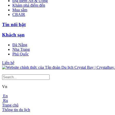
Địa điểm Ăn & Uống
Khám phá điểm đến
Mua sắm
CBAIR
Tin nổi bật
Khách sạn
Đà Nẵng
Nha Trang
Phú Quốc
Liên hệ
Vn
En
Ru
Trang chủ
Thông tin du lịch