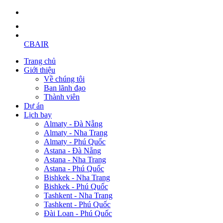
CBAIR
Trang chủ
Giới thiệu
Về chúng tôi
Ban lãnh đạo
Thành viên
Dự án
Lịch bay
Almaty - Đà Nẵng
Almaty - Nha Trang
Almaty - Phú Quốc
Astana - Đà Nẵng
Astana - Nha Trang
Astana - Phú Quốc
Bishkek - Nha Trang
Bishkek - Phú Quốc
Tashkent - Nha Trang
Tashkent - Phú Quốc
Đài Loan - Phú Quốc