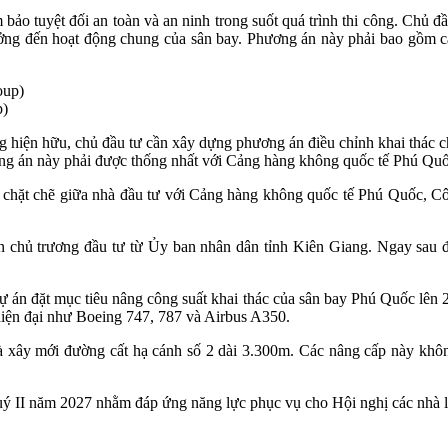
o tuyệt đối an toàn và an ninh trong suốt quá trình thi công. Chủ đầ
ng đến hoạt động chung của sân bay. Phương án này phải bao gồm các 
p)
g hiện hữu, chủ đầu tư cần xây dựng phương án điều chỉnh khai thác 
ng án này phải được thống nhất với Cảng hàng không quốc tế Phú Quốc
 chặt chẽ giữa nhà đầu tư với Cảng hàng không quốc tế Phú Quốc, C
ận chủ trương đầu tư từ Ủy ban nhân dân tỉnh Kiên Giang. Ngay sau
dự án đặt mục tiêu nâng công suất khai thác của sân bay Phú Quốc lên 20
hiện đại như Boeing 747, 787 và Airbus A350.
à xây mới đường cất hạ cánh số 2 dài 3.300m. Các nâng cấp này khô
quý II năm 2027 nhằm đáp ứng năng lực phục vụ cho Hội nghị các nhà