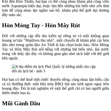
Khi đến Hòn Thơm, hai bạn có thể cùng nhau khám phá công viên
nước Aquatopia hiện đại, hoặc tìm đến những bãi biển nhỏ yên tĩnh
hơn để cùng nhau lặn ngắm san hô, khám phá thế giới đại dương
đầy màu sắc.
Hòn Móng Tay - Hòn Mây Rút
Đối với những cặp đôi tìm kiếm sự riêng tư và một không gian
hoang sơ tựa "Maldives thu nhỏ", một chuyến đi khám phá các hòn
đảo nhỏ trong quần đảo An Thới là lựa chọn hoàn hảo. Hòn Móng
Tay và Hòn Mây Rút nổi tiếng với những bãi biển nhỏ, làn nước
trong vắt thấy tận đáy và không gian gần như tách biệt với thế giới
bên ngoài.
Hai bạn có thể thuê một chiếc thuyền riêng, cùng nhau lặn biển, câu
cá và thưởng thức một bữa trưa BBQ hải sản tươi ngon ngay trên
hoang đảo. Đó là trải nghiệm về một thế giới chỉ có hai người giữa
thiên nhiên bao la.
Mũi Gành Dầu