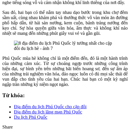
nghe tiếng sóng vỗ và cảm nhận không khí linh thiêng của nơi đây.
Sau đó, hai bạn có thể nắm tay nhau dạo bước trong khu chợ đêm
sầm uất, cùng nhau khám phá và thưởng thức vô vàn món ăn đường
phố hấp dẫn, từ hải sản nướng, kem cuộn, bánh tráng nướng đến
kẹo chỉ. Sự hòa quyện giữa văn hóa, ẩm thực và không khí náo
nhiệt sẽ mang đến những phút giây vui vẻ và gần gũi.
Phú Quốc mùa hè không chỉ là một điểm đến, đó là một hành trình
của những cảm xúc. Từ sự choáng ngợp trước những công trình
hiện đại, sự bình yên trên những bãi biển hoang sơ, đến sự ấm áp
của những trải nghiệm văn hóa, đảo ngọc luôn có đủ mọi sắc thái để
vun đắp cho tình yêu của hai bạn. Chúc hai bạn có một kỳ nghỉ
ngập tràn những kỷ niệm ngọt ngào.
Từ khóa:
Địa điểm du lịch Phú Quốc cho cặp đôi
Địa điểm du lịch lãng mạn Phú Quốc
Du lịch Phú Quốc
Share