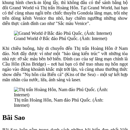
khung hình check-in lộng lẫy, thì không đâu có thể sánh bằng bộ
đôi Grand World và Thị trấn Hoàng Hôn. Tại Grand World, hai bạn
có thể cùng nhau ngồi trên chiếc thuyền Gondola lãng mạn, trôi nhẹ
trên dòng kênh Venice thu nhỏ, hay chiêm ngưỡng những show
diễn thực cảnh đỉnh cao như "Sắc màu Venice".
Grand World ở Bắc đảo Phú Quốc. (Ảnh: Internet)
Khi chiều buông, hãy di chuyển đến Thị trấn Hoàng Hôn ở Nam
đảo. Nơi đây được ví như một "bảo tàng kiến trúc" với những tòa
nhà rực rỡ sắc màu bên bờ biển. Đỉnh cao của sự lãng mạn chính là
Cầu Hôn (Kiss Bridge) – nơi hai bạn có thể trao nhau nụ hôn ngọt
ngào vào đúng khoảnh khắc mặt trời lặn, và cùng nhau thưởng thức
show diễn "Nụ hôn của Biển cả" (Kiss of the Sea) – một sự kết hợp
mãn nhãn của nước, lửa, ánh sáng và laser.
Thị trấn Hoàng Hôn, Nam đảo Phú Quốc. (Ảnh:
Internet)
Bãi Sao
Bãi Sao luôn nằm trong danh sách những bãi biển đẹp nhất Việt