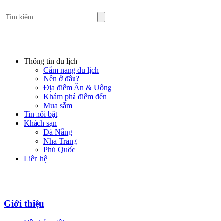
Thông tin du lịch
Cẩm nang du lịch
Nên ở đâu?
Địa điểm Ăn & Uống
Khám phá điểm đến
Mua sắm
Tin nổi bật
Khách sạn
Đà Nẵng
Nha Trang
Phú Quốc
Liên hệ
Giới thiệu