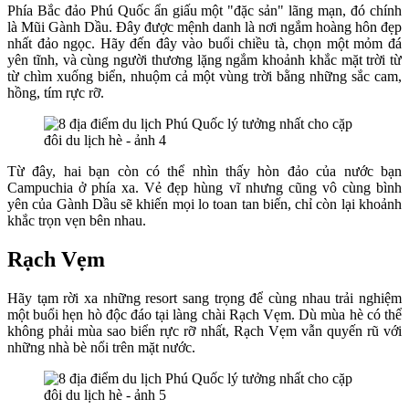
Phía Bắc đảo Phú Quốc ẩn giấu một "đặc sản" lãng mạn, đó chính
là Mũi Gành Dầu. Đây được mệnh danh là nơi ngắm hoàng hôn đẹp
nhất đảo ngọc. Hãy đến đây vào buổi chiều tà, chọn một mỏm đá
yên tĩnh, và cùng người thương lặng ngắm khoảnh khắc mặt trời từ
từ chìm xuống biển, nhuộm cả một vùng trời bằng những sắc cam,
hồng, tím rực rỡ.
Từ đây, hai bạn còn có thể nhìn thấy hòn đảo của nước bạn
Campuchia ở phía xa. Vẻ đẹp hùng vĩ nhưng cũng vô cùng bình
yên của Gành Dầu sẽ khiến mọi lo toan tan biến, chỉ còn lại khoảnh
khắc trọn vẹn bên nhau.
Rạch Vẹm
Hãy tạm rời xa những resort sang trọng để cùng nhau trải nghiệm
một buổi hẹn hò độc đáo tại làng chài Rạch Vẹm. Dù mùa hè có thể
không phải mùa sao biển rực rỡ nhất, Rạch Vẹm vẫn quyến rũ với
những nhà bè nổi trên mặt nước.