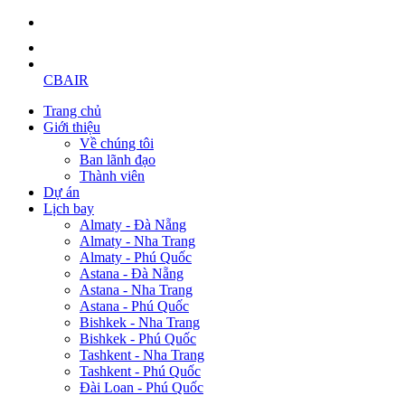
CBAIR
Trang chủ
Giới thiệu
Về chúng tôi
Ban lãnh đạo
Thành viên
Dự án
Lịch bay
Almaty - Đà Nẵng
Almaty - Nha Trang
Almaty - Phú Quốc
Astana - Đà Nẵng
Astana - Nha Trang
Astana - Phú Quốc
Bishkek - Nha Trang
Bishkek - Phú Quốc
Tashkent - Nha Trang
Tashkent - Phú Quốc
Đài Loan - Phú Quốc