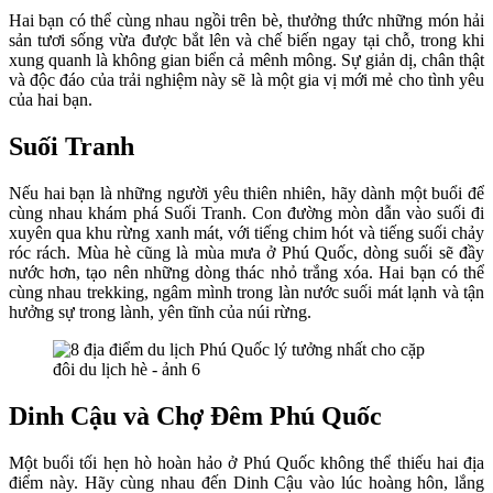
Hai bạn có thể cùng nhau ngồi trên bè, thưởng thức những món hải
sản tươi sống vừa được bắt lên và chế biến ngay tại chỗ, trong khi
xung quanh là không gian biển cả mênh mông. Sự giản dị, chân thật
và độc đáo của trải nghiệm này sẽ là một gia vị mới mẻ cho tình yêu
của hai bạn.
Suối Tranh
Nếu hai bạn là những người yêu thiên nhiên, hãy dành một buổi để
cùng nhau khám phá Suối Tranh. Con đường mòn dẫn vào suối đi
xuyên qua khu rừng xanh mát, với tiếng chim hót và tiếng suối chảy
róc rách. Mùa hè cũng là mùa mưa ở Phú Quốc, dòng suối sẽ đầy
nước hơn, tạo nên những dòng thác nhỏ trắng xóa. Hai bạn có thể
cùng nhau trekking, ngâm mình trong làn nước suối mát lạnh và tận
hưởng sự trong lành, yên tĩnh của núi rừng.
Dinh Cậu và Chợ Đêm Phú Quốc
Một buổi tối hẹn hò hoàn hảo ở Phú Quốc không thể thiếu hai địa
điểm này. Hãy cùng nhau đến Dinh Cậu vào lúc hoàng hôn, lắng