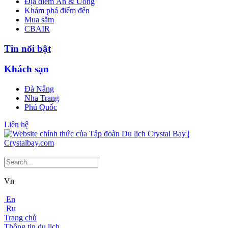
Địa điểm Ăn & Uống
Khám phá điểm đến
Mua sắm
CBAIR
Tin nổi bật
Khách sạn
Đà Nẵng
Nha Trang
Phú Quốc
Liên hệ
Vn
En
Ru
Trang chủ
Thông tin du lịch