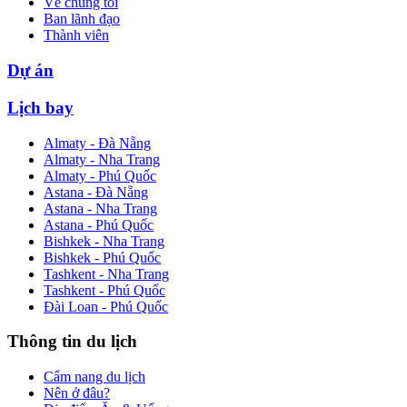
Về chúng tôi
Ban lãnh đạo
Thành viên
Dự án
Lịch bay
Almaty - Đà Nẵng
Almaty - Nha Trang
Almaty - Phú Quốc
Astana - Đà Nẵng
Astana - Nha Trang
Astana - Phú Quốc
Bishkek - Nha Trang
Bishkek - Phú Quốc
Tashkent - Nha Trang
Tashkent - Phú Quốc
Đài Loan - Phú Quốc
Thông tin du lịch
Cẩm nang du lịch
Nên ở đâu?