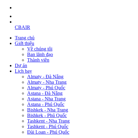
CBAIR
Trang chủ
Giới thiệu
Về chúng tôi
Ban lãnh đạo
Thành viên
Dự án
Lịch bay
Almaty - Đà Nẵng
Almaty - Nha Trang
Almaty - Phú Quốc
Astana - Đà Nẵng
Astana - Nha Trang
Astana - Phú Quốc
Bishkek - Nha Trang
Bishkek - Phú Quốc
Tashkent - Nha Trang
Tashkent - Phú Quốc
Đài Loan - Phú Quốc