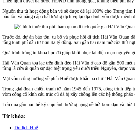
Theo nghị quyết đã được HĐND tỉnh thông qua, khung biểu phí này sẽ
Nguồn thu từ hoạt động bán vé sẽ được để lại 100% cho Trung tâm B
bảo tồn và nâng cấp chất lượng dịch vụ tại địa danh vốn được mệnh 
Trước đó, dự án bảo tồn, tu bổ và phục hồi di tích Hải Vân Quan 
tổng kinh phí đầu tư hơn 42 tỷ đồng. Sau gần hai năm mở cửa thử ngh
Quá trình trùng tu khoa học đã giúp khôi phục lại diện mạo nguyên g
Hải Vân Quan tọa lạc trên đỉnh đèo Hải Vân ở cao độ gần 500 mét s
từng là cửa ải quân sự đặc biệt trọng yếu dưới triều Nguyễn, được
Mặt vòm cổng hướng về phía Huế được khắc ba chữ "Hải Vân Quan",
Trong giai đoạn chiến tranh từ năm 1945 đến 1975, công trình tiếp 
vòm cổng cổ kính cấu trúc cũ đã bị xây chồng lên các hệ thống pháo
Trải qua gần hai thế kỷ chịu ảnh hưởng nặng nề bởi bom đạn và thời ti
Từ khóa:
Du lịch Huế