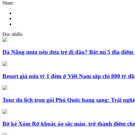
Share
Đọc nhiều
Đà Nẵng mưa nên đưa trẻ đi đâu? Bật mí 5 địa điểm 
Resort giá nửa tỷ 1 đêm ở Việt Nam sắp chi 800 tỷ đ
Tour du lịch trọn gói Phú Quốc hạng sang: Trải nghi
Bờ kè Xóm Rớ khoác áo sắc màu, trở thành điểm che