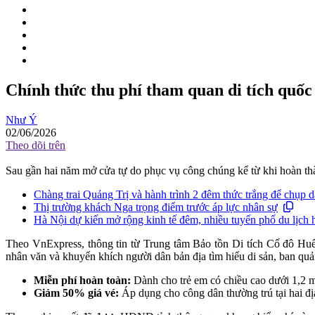
Chính thức thu phí tham quan di tích quố
Như Ý
02/06/2026
Theo dõi trên
Sau gần hai năm mở cửa tự do phục vụ công chúng kể từ khi hoàn thàn
Chàng trai Quảng Trị và hành trình 2 đêm thức trắng để chụp
Thị trường khách Nga trọng điểm trước áp lực nhân sự
Hà Nội dự kiến mở rộng kinh tế đêm, nhiều tuyến phố du lịch 
Theo VnExpress, thông tin từ Trung tâm Bảo tồn Di tích Cố đô Huế
nhân văn và khuyến khích người dân bản địa tìm hiểu di sản, ban quản
Miễn phí hoàn toàn:
Dành cho trẻ em có chiều cao dưới 1,2 m
Giảm 50% giá vé:
Áp dụng cho công dân thường trú tại hai đị