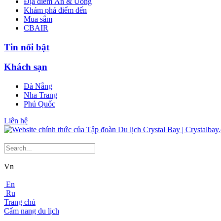
Địa điểm Ăn & Uống
Khám phá điểm đến
Mua sắm
CBAIR
Tin nổi bật
Khách sạn
Đà Nẵng
Nha Trang
Phú Quốc
Liên hệ
Vn
En
Ru
Trang chủ
Cẩm nang du lịch