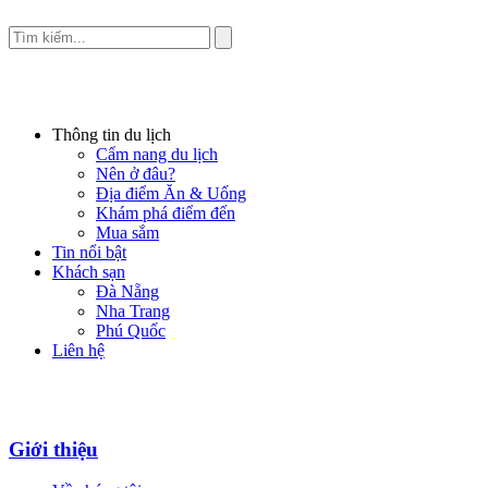
Thông tin du lịch
Cẩm nang du lịch
Nên ở đâu?
Địa điểm Ăn & Uống
Khám phá điểm đến
Mua sắm
Tin nổi bật
Khách sạn
Đà Nẵng
Nha Trang
Phú Quốc
Liên hệ
Giới thiệu