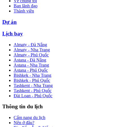
Về chúng tôi
Ban lãnh đạo
Thành viên
Dự án
Lịch bay
Almaty - Đà Nẵng
Almaty - Nha Trang
Almaty - Phú Quốc
Astana - Đà Nẵng
Astana - Nha Trang
Astana - Phú Quốc
Bishkek - Nha Trang
Bishkek - Phú Quốc
Tashkent - Nha Trang
Tashkent - Phú Quốc
Đài Loan - Phú Quốc
Thông tin du lịch
Cẩm nang du lịch
Nên ở đâu?