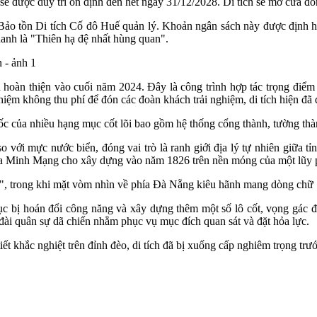
 được duy trì ổn định đến hết ngày 31/12/2028. Di tích sẽ mở cửa đón
ảo tồn Di tích Cố đô Huế quản lý. Khoản ngân sách này được định hướ
danh là "Thiên hạ đệ nhất hùng quan".
đã hoàn thiện vào cuối năm 2024. Đây là công trình hợp tác trọng đ
iệm không thu phí để đón các đoàn khách trải nghiệm, di tích hiện đã
ốc của nhiều hạng mục cốt lõi bao gồm hệ thống cổng thành, tường thàn
o với mực nước biển, đóng vai trò là ranh giới địa lý tự nhiên giữa 
 vua Minh Mạng cho xây dựng vào năm 1826 trên nền móng của một lũy 
 trong khi mặt vòm nhìn về phía Đà Nẵng kiêu hãnh mang dòng chữ "
tục bị hoán đổi công năng và xây dựng thêm một số lô cốt, vọng gác để
 đài quân sự dã chiến nhằm phục vụ mục đích quan sát và đặt hỏa lực.
ết khắc nghiệt trên đỉnh đèo, di tích đã bị xuống cấp nghiêm trọng trư