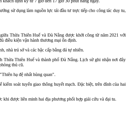
 khách định kỳ từ 7 giờ đến 17 giờ 30 phút hằng ngày.
ng sử dụng làm nguồn lực tái đầu tư trực tiếp cho công tác duy tu,
iểm giữa Thừa Thiên Huế và Đà Nẵng được khởi công từ năm 2021 với
 đủ điều kiện vận hành thương mại ổn định.
h, nhà trú sở và các bậc cấp bằng đá tự nhiên.
tỉnh Thừa Thiên Huế và thành phố Đà Nẵng. Lịch sử ghi nhận nơi đây
phòng thủ cũ.
Thiên hạ đệ nhất hùng quan".
 kiểm soát tuyến giao thông huyết mạch. Đặc biệt, trên đỉnh của hai
ớc khi được liên minh hai địa phương phối hợp giải cứu và đại tu.