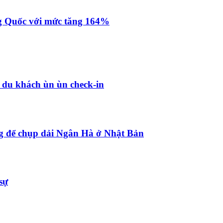
g Quốc với mức tăng 164%
, du khách ùn ùn check-in
ng để chụp dải Ngân Hà ở Nhật Bản
sự