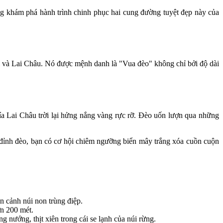
g khám phá hành trình chinh phục hai cung đường tuyệt đẹp này của
i và Lai Châu. Nó được mệnh danh là "Vua đèo" không chỉ bởi độ dài
hía Lai Châu trời lại hửng nắng vàng rực rỡ. Đèo uốn lượn qua những
đỉnh đèo, bạn có cơ hội chiêm ngưỡng biển mây trắng xóa cuồn cuộn
n cảnh núi non trùng điệp.
n 200 mét.
ướng, thịt xiên trong cái se lạnh của núi rừng.