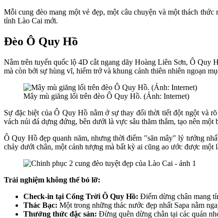
Mỗi cung đèo mang một vẻ đẹp, một câu chuyện và một thách thức r
tỉnh Lào Cai mới.
Đèo Ô Quy Hồ
Nằm trên tuyến quốc lộ 4D cắt ngang dãy Hoàng Liên Sơn, Ô Quy Hồ 
mà còn bởi sự hùng vĩ, hiểm trở và khung cảnh thiên nhiên ngoạn mụ
Mây mù giăng lối trên đèo Ô Quy Hồ. (Ảnh: Internet)
Sự đặc biệt của Ô Quy Hồ nằm ở sự thay đổi thời tiết đột ngột và r
vách núi đá dựng đứng, bên dưới là vực sâu thăm thẳm, tạo nên một bứ
Ô Quy Hồ đẹp quanh năm, nhưng thời điểm "săn mây" lý tưởng nhất 
chảy dưới chân, một cảnh tượng mà bất kỳ ai cũng ao ước được một l
Trải nghiệm không thể bỏ lỡ:
Check-in tại Cổng Trời Ô Quy Hồ:
Điểm dừng chân mang tính
Thác Bạc:
Một trong những thác nước đẹp nhất Sapa nằm ngay 
Thưởng thức đặc sản:
Đừng quên dừng chân tại các quán nhỏ 