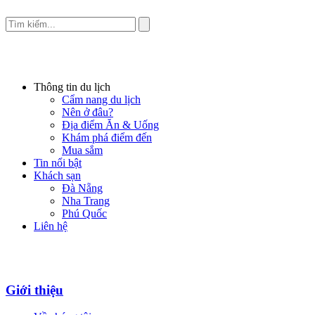
Thông tin du lịch
Cẩm nang du lịch
Nên ở đâu?
Địa điểm Ăn & Uống
Khám phá điểm đến
Mua sắm
Tin nổi bật
Khách sạn
Đà Nẵng
Nha Trang
Phú Quốc
Liên hệ
Giới thiệu