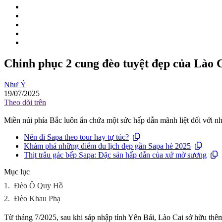
Chinh phục 2 cung đèo tuyệt đẹp của Lào 
Như Ý
19/07/2025
Theo dõi trên
Miền núi phía Bắc luôn ẩn chứa một sức hấp dẫn mãnh liệt đối với nh
Nên đi Sapa theo tour hay tự túc?
Khám phá những điểm du lịch đẹp gần Sapa hè 2025
Thịt trâu gác bếp Sapa: Đặc sản hấp dẫn của xứ mờ sương
Mục lục
1.
Đèo Ô Quy Hồ
2.
Đèo Khau Phạ
Từ tháng 7/2025, sau khi sáp nhập tỉnh Yên Bái, Lào Cai sở hữu th