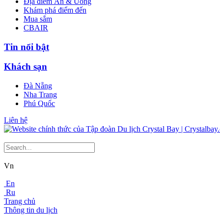
Địa điểm Ăn & Uống
Khám phá điểm đến
Mua sắm
CBAIR
Tin nổi bật
Khách sạn
Đà Nẵng
Nha Trang
Phú Quốc
Liên hệ
Vn
En
Ru
Trang chủ
Thông tin du lịch