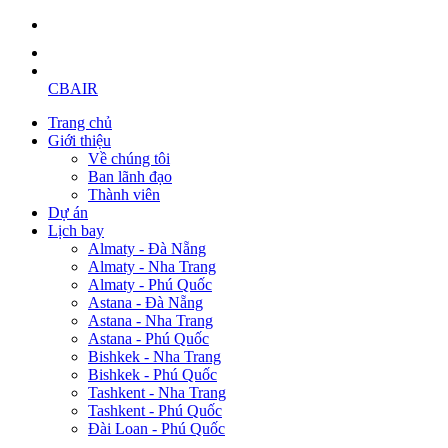
CBAIR
Trang chủ
Giới thiệu
Về chúng tôi
Ban lãnh đạo
Thành viên
Dự án
Lịch bay
Almaty - Đà Nẵng
Almaty - Nha Trang
Almaty - Phú Quốc
Astana - Đà Nẵng
Astana - Nha Trang
Astana - Phú Quốc
Bishkek - Nha Trang
Bishkek - Phú Quốc
Tashkent - Nha Trang
Tashkent - Phú Quốc
Đài Loan - Phú Quốc