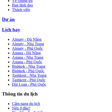
Về chúng tôi
Ban lãnh đạo
Thành viên
Dự án
Lịch bay
Almaty - Đà Nẵng
Almaty - Nha Trang
Almaty - Phú Quốc
Astana - Đà Nẵng
Astana - Nha Trang
Astana - Phú Quốc
Bishkek - Nha Trang
Bishkek - Phú Quốc
Tashkent - Nha Trang
Tashkent - Phú Quốc
Đài Loan - Phú Quốc
Thông tin du lịch
Cẩm nang du lịch
Nên ở đâu?