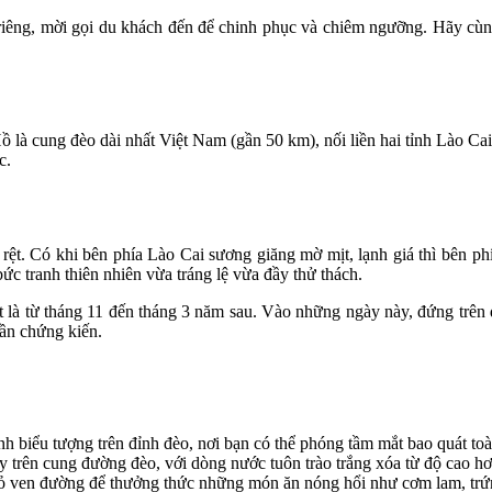
iêng, mời gọi du khách đến để chinh phục và chiêm ngưỡng. Hãy cùn
là cung đèo dài nhất Việt Nam (gần 50 km), nối liền hai tỉnh Lào Ca
c.
õ rệt. Có khi bên phía Lào Cai sương giăng mờ mịt, lạnh giá thì bên p
c tranh thiên nhiên vừa tráng lệ vừa đầy thử thách.
là từ tháng 11 đến tháng 3 năm sau. Vào những ngày này, đứng trên 
ần chứng kiến.
 biểu tượng trên đỉnh đèo, nơi bạn có thể phóng tầm mắt bao quát toà
trên cung đường đèo, với dòng nước tuôn trào trắng xóa từ độ cao hơ
ven đường để thưởng thức những món ăn nóng hổi như cơm lam, trứng n