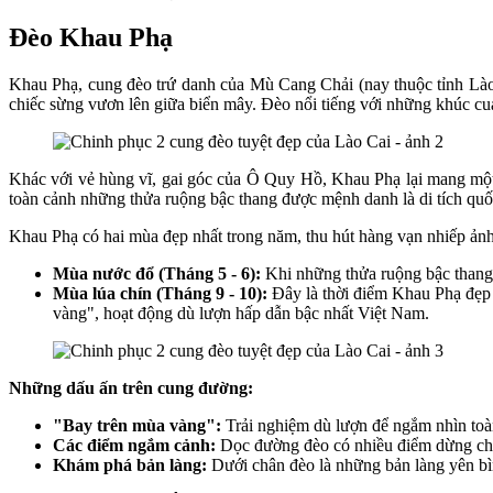
Đèo Khau Phạ
Khau Phạ, cung đèo trứ danh của Mù Cang Chải (nay thuộc tỉnh Lào 
chiếc sừng vươn lên giữa biển mây. Đèo nổi tiếng với những khúc cua
Khác với vẻ hùng vĩ, gai góc của Ô Quy Hồ, Khau Phạ lại mang một
toàn cảnh những thửa ruộng bậc thang được mệnh danh là di tích quốc
Khau Phạ có hai mùa đẹp nhất trong năm, thu hút hàng vạn nhiếp ảnh
Mùa nước đổ (Tháng 5 - 6):
Khi những thửa ruộng bậc thang 
Mùa lúa chín (Tháng 9 - 10):
Đây là thời điểm Khau Phạ đẹp n
vàng", hoạt động dù lượn hấp dẫn bậc nhất Việt Nam.
Những dấu ấn trên cung đường:
"Bay trên mùa vàng":
Trải nghiệm dù lượn để ngắm nhìn toàn
Các điểm ngắm cảnh:
Dọc đường đèo có nhiều điểm dừng chân 
Khám phá bản làng:
Dưới chân đèo là những bản làng yên bì