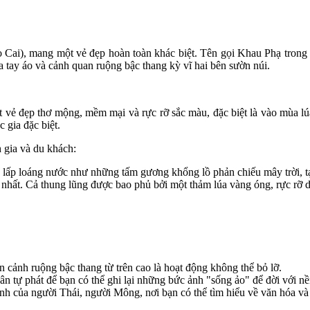
Cai), mang một vẻ đẹp hoàn toàn khác biệt. Tên gọi Khau Phạ trong t
 tay áo và cảnh quan ruộng bậc thang kỳ vĩ hai bên sườn núi.
 vẻ đẹp thơ mộng, mềm mại và rực rỡ sắc màu, đặc biệt là vào mùa lú
 gia đặc biệt.
 gia và du khách:
lấp loáng nước như những tấm gương khổng lồ phản chiếu mây trời, t
hất. Cả thung lũng được bao phủ bởi một thảm lúa vàng óng, rực rỡ dư
 cảnh ruộng bậc thang từ trên cao là hoạt động không thể bỏ lỡ.
tự phát để bạn có thể ghi lại những bức ảnh "sống ảo" để đời với nền
nh của người Thái, người Mông, nơi bạn có thể tìm hiểu về văn hóa và