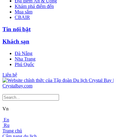
Địa điểm Ăn & Uống
Khám phá điểm đến
Mua sắm
CBAIR
Tin nổi bật
Khách sạn
Đà Nẵng
Nha Trang
Phú Quốc
Liên hệ
Vn
En
Ru
Trang chủ
Cẩm nang du lịch