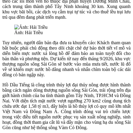
theo các lối mòn ven hồ thuộc địa phận huyện Dương Minh Châu,
cách trung tâm thành phố Tây Ninh khoảng 30 km. Xung quanh
khu vực bãi bồi, các dịch vụ cắm trại tự túc và cho thuê lều trại lưu
trú qua đêm đang phát triển mạnh.
Ảnh: Hải Triều
Tuy nhiên, người dân bản địa đưa ra khuyến cáo: Khách tham quan
bắt buộc phải chủ động theo dõi chặt chẽ dự báo thời tiết vĩ mô và
diễn biến mực nước xả lòng hồ để đảm bảo an toàn tuyệt đối cho
bản thân và phương tiện. Dự kiến từ nay đến tháng 9/2026, khu vực
thượng nguồn sông Sài Gòn sẽ bước vào mùa mưa tiết, nước lũ đổ
về sẽ khiến mực nước hồ dâng nhanh và nhấn chìm toàn bộ các dải
đồng cỏ bán ngập này.
Hồ Dầu Tiếng là công trình thủy lợi đại thủy nông được hình thành
bằng cách ngăn dòng thượng nguồn sông Sài Gòn, trải rộng trên địa
giới hành chính của ba tỉnh thành gồm Tây Ninh, TP.HCM và Đồng
Nai. Với diện tích mặt nước vượt ngưỡng 270 km2 cùng dung tích
chứa ước đạt 1,58 tỷ m3, đây hiện là hồ thủy lợi có quy mô lớn nhất
Việt Nam và Đông Nam Á. Công trình đóng vai trò chiến lược
trong việc điều tiết nguồn nước phục vụ sản xuất nông nghiệp, sinh
hoạt, đồng thời tham gia cắt lũ và đẩy mặn cho vùng hạ du sông Sài
Gòn cũng như hệ thống sông Vàm Cỏ Đông.