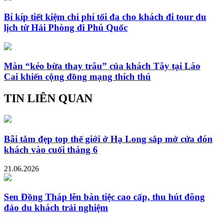
Bí kíp tiết kiệm chi phí tối đa cho khách đi tour du
lịch từ Hải Phòng đi Phú Quốc
Màn “kéo bừa thay trâu” của khách Tây tại Lào
Cai khiến cộng đồng mạng thích thú
TIN LIÊN QUAN
Bãi tắm đẹp top thế giới ở Hạ Long sắp mở cửa đón
khách vào cuối tháng 6
21.06.2026
Sen Đồng Tháp lên bàn tiệc cao cấp, thu hút đông
đảo du khách trải nghiệm