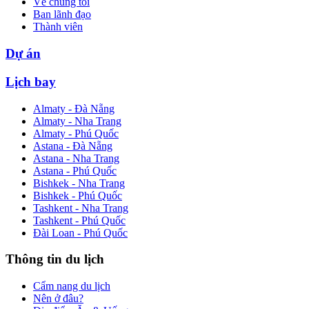
Về chúng tôi
Ban lãnh đạo
Thành viên
Dự án
Lịch bay
Almaty - Đà Nẵng
Almaty - Nha Trang
Almaty - Phú Quốc
Astana - Đà Nẵng
Astana - Nha Trang
Astana - Phú Quốc
Bishkek - Nha Trang
Bishkek - Phú Quốc
Tashkent - Nha Trang
Tashkent - Phú Quốc
Đài Loan - Phú Quốc
Thông tin du lịch
Cẩm nang du lịch
Nên ở đâu?