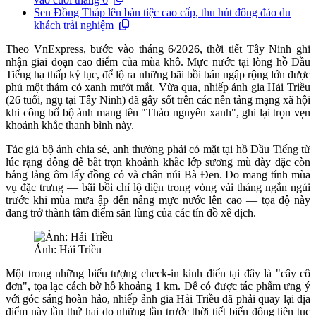
Sen Đồng Tháp lên bàn tiệc cao cấp, thu hút đông đảo du
khách trải nghiệm
Theo VnExpress, bước vào tháng 6/2026, thời tiết Tây Ninh ghi
nhận giai đoạn cao điểm của mùa khô. Mực nước tại lòng hồ Dầu
Tiếng hạ thấp kỷ lục, để lộ ra những bãi bồi bán ngập rộng lớn được
phủ một thảm cỏ xanh mướt mắt. Vừa qua, nhiếp ảnh gia Hải Triều
(26 tuổi, ngụ tại Tây Ninh) đã gây sốt trên các nền tảng mạng xã hội
khi công bố bộ ảnh mang tên "Thảo nguyên xanh", ghi lại trọn vẹn
khoảnh khắc thanh bình này.
Tác giả bộ ảnh chia sẻ, anh thường phải có mặt tại hồ Dầu Tiếng từ
lúc rạng đông để bắt trọn khoảnh khắc lớp sương mù dày đặc còn
bảng lảng ôm lấy đồng cỏ và chân núi Bà Đen. Do mang tính mùa
vụ đặc trưng — bãi bồi chỉ lộ diện trong vòng vài tháng ngắn ngủi
trước khi mùa mưa ập đến nâng mực nước lên cao — tọa độ này
đang trở thành tâm điểm săn lùng của các tín đồ xê dịch.
Ảnh: Hải Triều
Một trong những biểu tượng check-in kinh điển tại đây là "cây cô
đơn", tọa lạc cách bờ hồ khoảng 1 km. Để có được tác phẩm ưng ý
với góc sáng hoàn hảo, nhiếp ảnh gia Hải Triều đã phải quay lại địa
điểm này lần thứ hai do những lần trước thời tiết biến động liên tục