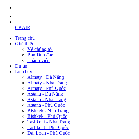
CBAIR
Trang chủ
Giới thiệu
Về chúng tôi
Ban lãnh đạo
Thành viên
Dự án
Lịch bay
Almaty - Đà Nẵng
Almaty - Nha Trang
Almaty - Phú Quốc
Astana - Đà Nẵng
Astana - Nha Trang
Astana - Phú Quốc
Bishkek - Nha Trang
Bishkek - Phú Quốc
Tashkent - Nha Trang
Tashkent - Phú Quốc
Đài Loan - Phú Quốc