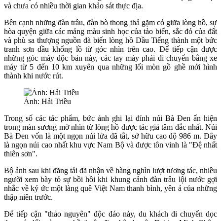
và chưa có nhiều thời gian khảo sát thực địa.
Bên cạnh những đàn trâu, đàn bò thong thả gặm cỏ giữa lòng hồ, sự
hòa quyện giữa các mảng màu sinh học của tảo biển, sắc đỏ của đất
và phù sa thượng nguồn đã biến lòng hồ Dầu Tiếng thành một bức
tranh sơn dầu khổng lồ từ góc nhìn trên cao. Để tiếp cận được
những góc máy độc bản này, các tay máy phải di chuyển bằng xe
máy từ 5 đến 10 km xuyên qua những lối mòn gồ ghề mới hình
thành khi nước rút.
Ảnh: Hải Triều
Trong số các tác phẩm, bức ảnh ghi lại đỉnh núi Bà Đen ẩn hiện
trong màn sương mờ nhìn từ lòng hồ được tác giả tâm đắc nhất. Núi
Bà Đen vốn là một ngọn núi lửa đã tắt, sở hữu cao độ 986 m. Đây
là ngọn núi cao nhất khu vực Nam Bộ và được tôn vinh là "Đệ nhất
thiên sơn".
Bộ ảnh sau khi đăng tải đã nhận về hàng nghìn lượt tương tác, nhiều
người xem bày tỏ sự bồi hồi khi khung cảnh đàn trâu lội nước gợi
nhắc về ký ức một làng quê Việt Nam thanh bình, yên ả của những
thập niên trước.
Để tiếp cận "thảo nguyên" độc đáo này, du khách di chuyển dọc