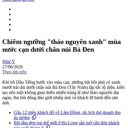
Chiêm ngưỡng "thảo nguyên xanh" mùa
nước cạn dưới chân núi Bà Đen
Như Ý
27/06/2026
Theo dõi trên
Khi hồ Dầu Tiếng bước vào mùa cạn, những bãi bồi phủ cỏ xanh
mướt trải dài dưới chân núi Bà Đen (Tây Ninh) lập tức lộ diện, kiến
tạo nên một không gian thiên nhiên tráng lệ như thảo nguyên đại
ngàn, thu hút đông đảo giới nhiếp ảnh và khách lữ hành đến săn
ảnh.
Gần 12 triệu khách đổ về Lâm Đồng, du lịch đạt doanh thu
ấn tượng
Bãi tắm đẹp top thế giới ở Hạ Long sắp mở cửa đón khách
vào cuối tháng 6