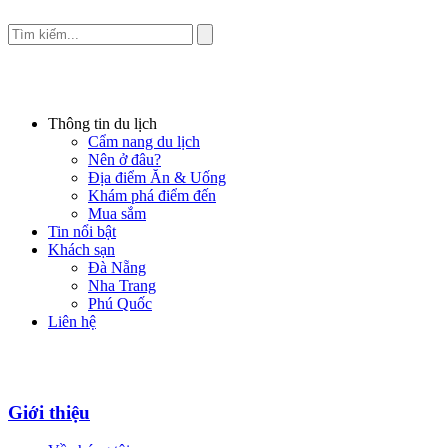
Thông tin du lịch
Cẩm nang du lịch
Nên ở đâu?
Địa điểm Ăn & Uống
Khám phá điểm đến
Mua sắm
Tin nổi bật
Khách sạn
Đà Nẵng
Nha Trang
Phú Quốc
Liên hệ
Giới thiệu