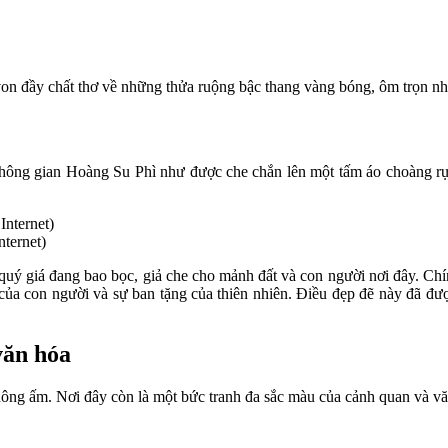
 von đầy chất thơ về những thửa ruộng bậc thang vàng bóng, ôm trọn n
không gian Hoàng Su Phì như được che chắn lên một tấm áo choàng rực
ternet)
uý giá đang bao bọc, giả che cho mảnh đất và con người nơi đây. Chính
 của con người và sự ban tặng của thiên nhiên. Điều đẹp đẽ này đã đượ
văn hóa
ng ấm. Nơi đây còn là một bức tranh đa sắc màu của cảnh quan và vă