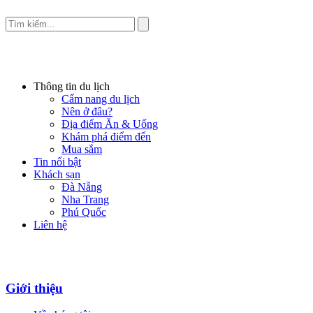
Thông tin du lịch
Cẩm nang du lịch
Nên ở đâu?
Địa điểm Ăn & Uống
Khám phá điểm đến
Mua sắm
Tin nổi bật
Khách sạn
Đà Nẵng
Nha Trang
Phú Quốc
Liên hệ
Giới thiệu