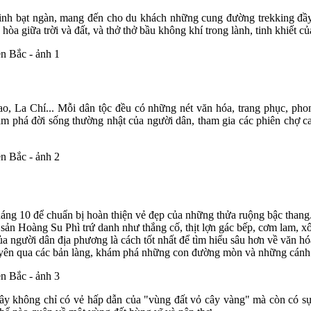
inh bạt ngàn, mang đến cho du khách những cung đường trekking đầ
a giữa trời và đất, và thở thở bầu không khí trong lành, tinh khiết củ
 La Chí... Mỗi dân tộc đều có những nét văn hóa, trang phục, phong
 phá đời sống thường nhật của người dân, tham gia các phiên chợ ca
áng 10 để chuẩn bị hoàn thiện vẻ đẹp của những thửa ruộng bậc thang
 Hoàng Su Phì trứ danh như thắng cố, thịt lợn gác bếp, cơm lam, xô
ủa người dân địa phương là cách tốt nhất để tìm hiểu sâu hơn về văn hó
uyên qua các bản làng, khám phá những con đường mòn và những cánh
đây không chỉ có vẻ hấp dẫn của "vùng đất vỏ cây vàng" mà còn có sự