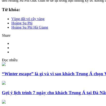
đến Hoàng Su Phì chắc chắn sẽ để lại trong bạn những ký ức không t
Từ khóa:
Vùng đất vỏ cây vàng
Hoàng Su Phì
Hoàng Su Phì Hà Giang
Share
Đọc nhiều
“Winter escape” là gì và vì sao khách Trung Á chọn
Gợi ý lịch trình 7 ngày cho khách Trung Á tại Đà N