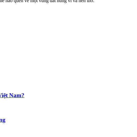
hể nào quên về một vùng đất hùng vĩ và nên thơ.
 Việt Nam?
ẵng