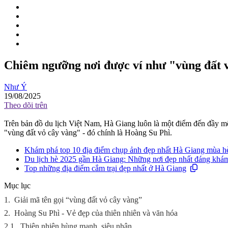
Chiêm ngưỡng nơi được ví như "vùng đất 
Như Ý
19/08/2025
Theo dõi trên
Trên bản đồ du lịch Việt Nam, Hà Giang luôn là một điểm đến đầy mê
"vùng đất vỏ cây vàng" - đó chính là Hoàng Su Phì.
Khám phá top 10 địa điểm chụp ảnh đẹp nhất Hà Giang mùa h
Du lịch hè 2025 gần Hà Giang: Những nơi đẹp nhất đáng khá
Top những địa điểm cắm trại đẹp nhất ở Hà Giang
Mục lục
1.
Giải mã tên gọi “vùng đất vỏ cây vàng”
2.
Hoàng Su Phì - Vẻ đẹp của thiên nhiên và văn hóa
2.1.
Thiên nhiên hùng mạnh, siêu nhân