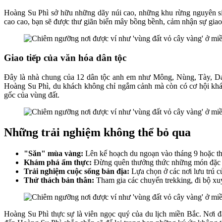
Hoàng Su Phì sở hữu những dãy núi cao, những khu rừng nguyên s
cao cao, bạn sẽ được thư giãn biển mây bồng bềnh, cảm nhận sự giao hò
Giao tiếp của văn hóa dân tộc
Đây là nhà chung của 12 dân tộc anh em như Mông, Nùng, Tày, Dao,
Hoàng Su Phì, du khách không chỉ ngắm cảnh mà còn có cơ hội khám
gốc của vùng đất.
Những trải nghiệm không thể bỏ qua
"Săn" mùa vàng:
Lên kế hoạch du ngoạn vào tháng 9 hoặc th
Khám phá ẩm thực:
Đừng quên thưởng thức những món đặc sản
Trải nghiệm cuộc sống bản địa:
Lựa chọn ở các nơi lưu trú c
Thử thách bản thân:
Tham gia các chuyến trekking, đi bộ x
Hoàng Su Phì thực sự là viên ngọc quý của du lịch miền Bắc. Nơi 