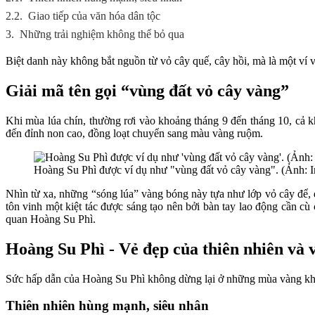
2.2.
Giao tiếp của văn hóa dân tộc
3.
Những trải nghiệm không thể bỏ qua
Biệt danh này không bắt nguồn từ vỏ cây quế, cây hồi, mà là một ví
Giải mã tên gọi “vùng đất vỏ cây vàng”
Khi mùa lúa chín, thường rơi vào khoảng tháng 9 đến tháng 10, cả 
đến đỉnh non cao, đồng loạt chuyển sang màu vàng ruộm.
Hoàng Su Phì được ví dụ như "vùng đất vỏ cây vàng". (Ảnh: In
Nhìn từ xa, những “sóng lúa” vàng bóng này tựa như lớp vỏ cây để, q
tôn vinh một kiệt tác được sáng tạo nên bởi bàn tay lao động cần cù
quan Hoàng Su Phì.
Hoàng Su Phì - Vẻ đẹp của thiên nhiên và 
Sức hấp dẫn của Hoàng Su Phì không dừng lại ở những mùa vàng khô
Thiên nhiên hùng mạnh, siêu nhân