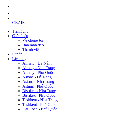
CBAIR
Trang chủ
Giới thiệu
Về chúng tôi
Ban lãnh đạo
Thành viên
Dự án
Lịch bay
Almaty - Đà Nẵng
Almaty - Nha Trang
Almaty - Phú Quốc
Astana - Đà Nẵng
Astana - Nha Trang
Astana - Phú Quốc
Bishkek - Nha Trang
Bishkek - Phú Quốc
Tashkent - Nha Trang
Tashkent - Phú Quốc
Đài Loan - Phú Quốc