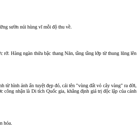
hững sườn núi hùng vĩ mỗi độ thu về.
 rỡ. Hàng ngàn thửa bậc thang Năn, tầng tầng lớp từ thung lũng lên
 từ hình ảnh ẩn tuyệt đẹp đó, cái tên "vùng đất vỏ cây vàng" ra đời,
c công nhận là Di tích Quốc gia, khẳng định giá trị độc lập của cảnh
n hóa.