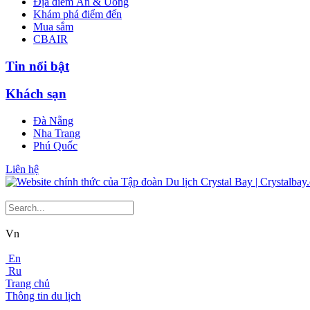
Địa điểm Ăn & Uống
Khám phá điểm đến
Mua sắm
CBAIR
Tin nổi bật
Khách sạn
Đà Nẵng
Nha Trang
Phú Quốc
Liên hệ
Vn
En
Ru
Trang chủ
Thông tin du lịch