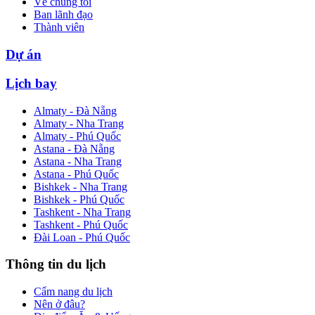
Về chúng tôi
Ban lãnh đạo
Thành viên
Dự án
Lịch bay
Almaty - Đà Nẵng
Almaty - Nha Trang
Almaty - Phú Quốc
Astana - Đà Nẵng
Astana - Nha Trang
Astana - Phú Quốc
Bishkek - Nha Trang
Bishkek - Phú Quốc
Tashkent - Nha Trang
Tashkent - Phú Quốc
Đài Loan - Phú Quốc
Thông tin du lịch
Cẩm nang du lịch
Nên ở đâu?