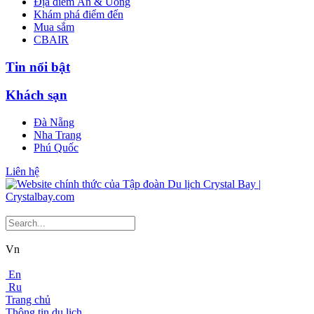
Địa điểm Ăn & Uống
Khám phá điểm đến
Mua sắm
CBAIR
Tin nổi bật
Khách sạn
Đà Nẵng
Nha Trang
Phú Quốc
Liên hệ
Vn
En
Ru
Trang chủ
Thông tin du lịch