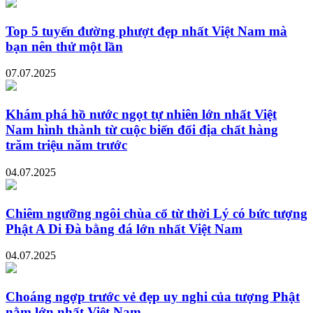
Top 5 tuyến đường phượt đẹp nhất Việt Nam mà
bạn nên thử một lần
07.07.2025
Khám phá hồ nước ngọt tự nhiên lớn nhất Việt
Nam hình thành từ cuộc biến đổi địa chất hàng
trăm triệu năm trước
04.07.2025
Chiêm ngưỡng ngôi chùa cổ từ thời Lý có bức tượng
Phật A Di Đà bằng đá lớn nhất Việt Nam
04.07.2025
Choáng ngợp trước vẻ đẹp uy nghi của tượng Phật
nằm lớn nhất Việt Nam