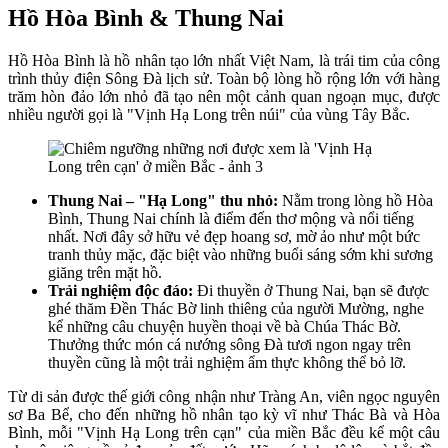
Hồ Hòa Bình & Thung Nai
Hồ Hòa Bình là hồ nhân tạo lớn nhất Việt Nam, là trái tim của công
trình thủy điện Sông Đà lịch sử. Toàn bộ lòng hồ rộng lớn với hàng
trăm hòn đảo lớn nhỏ đã tạo nên một cảnh quan ngoạn mục, được
nhiều người gọi là "Vịnh Hạ Long trên núi" của vùng Tây Bắc.
Thung Nai – "Hạ Long" thu nhỏ:
Nằm trong lòng hồ Hòa
Bình, Thung Nai chính là điểm đến thơ mộng và nổi tiếng
nhất. Nơi đây sở hữu vẻ đẹp hoang sơ, mờ ảo như một bức
tranh thủy mặc, đặc biệt vào những buổi sáng sớm khi sương
giăng trên mặt hồ.
Trải nghiệm độc đáo:
Đi thuyền ở Thung Nai, bạn sẽ được
ghé thăm Đền Thác Bờ linh thiêng của người Mường, nghe
kể những câu chuyện huyền thoại về bà Chúa Thác Bờ.
Thưởng thức món cá nướng sông Đà tươi ngon ngay trên
thuyền cũng là một trải nghiệm ẩm thực không thể bỏ lỡ.
Từ di sản được thế giới công nhận như Tràng An, viên ngọc nguyên
sơ Ba Bể, cho đến những hồ nhân tạo kỳ vĩ như Thác Bà và Hòa
Bình, mỗi "Vịnh Hạ Long trên cạn" của miền Bắc đều kể một câu