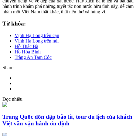
chuyện riêng về vẻ đẹp của đất nước. Hãy xách ba lô lên và bắt đầu
hành trình khám phá những tuyệt tác non nước hữu tình này, để cảm
nhận một Việt Nam thật khác, thật nên thơ và hùng vĩ.
Từ khóa:
Vịnh Hạ Long trên cạn
Vịnh Hạ Long trên núi
Hồ Thác Bà
Hồ Hòa Bình
Tràng An Tam Cốc
Share
Đọc nhiều
Trung Quốc dồn dập bão lũ, tour du lịch của khách
Việt vẫn vận hành ổn định