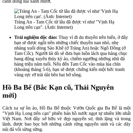
cánh đồng lúa xanh mướt.
Tràng An - Tam Cốc từ lâu đã được ví như "Vịnh Hạ
Long trên cạn". (Ảnh: Internet)
Trải nghiệm độc đáo:
Thay vì đi du thuyền trên biển, ở đây
bạn sẽ được ngồi trên những chiếc thuyền nan nhỏ, nhẹ
nhàng xuôi dòng Sào Khê (ở Tràng An) hoặc Ngô Đồng (ở
Tam Cốc). Người lái đò sẽ đưa bạn luồn lách qua hàng chục
hang động xuyên thủy kỳ ảo, chiêm ngưỡng những nhũ đá
hàng triệu năm tuổi. Nếu đến Tam Cốc vào mùa lúa chín
(khoảng tháng 5-6), bạn sẽ được chứng kiến một bức tranh
vàng rực rỡ trải dài bên hai bờ sông.
Hồ Ba Bể (Bắc Kạn cũ, Thái Nguyên
mới)
Cách xa sự ồn ào, Hồ Ba Bể thuộc Vườn Quốc gia Ba Bể là một
"Vịnh Hạ Long trên cạn" phiên bản hồ nước ngọt tự nhiên lớn nhất
Việt Nam. Nơi đây sở hữu vẻ đẹp nguyên sơ, tĩnh lặng và trong
lành, được bao bọc bởi những cánh rừng nguyên sinh và các dãy
núi đá vôi sừng sững.