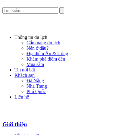
Thông tin du lịch
Cẩm nang du lịch
Nên ở đâu?
Địa điểm Ăn & Uống
Khám phá điểm đến
Mua sắm
Tin nổi bật
Khách sạn
Đà Nẵng
Nha Trang
Phú Quốc
Liên hệ
Giới thiệu