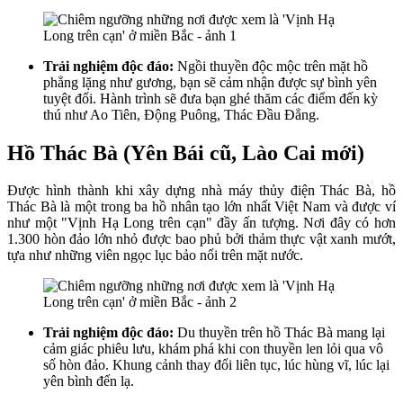
Trải nghiệm độc đáo:
Ngồi thuyền độc mộc trên mặt hồ
phẳng lặng như gương, bạn sẽ cảm nhận được sự bình yên
tuyệt đối. Hành trình sẽ đưa bạn ghé thăm các điểm đến kỳ
thú như Ao Tiên, Động Puông, Thác Đầu Đẳng.
Hồ Thác Bà (Yên Bái cũ, Lào Cai mới)
Được hình thành khi xây dựng nhà máy thủy điện Thác Bà, hồ
Thác Bà là một trong ba hồ nhân tạo lớn nhất Việt Nam và được ví
như một "Vịnh Hạ Long trên cạn" đầy ấn tượng. Nơi đây có hơn
1.300 hòn đảo lớn nhỏ được bao phủ bởi thảm thực vật xanh mướt,
tựa như những viên ngọc lục bảo nổi trên mặt nước.
Trải nghiệm độc đáo:
Du thuyền trên hồ Thác Bà mang lại
cảm giác phiêu lưu, khám phá khi con thuyền len lỏi qua vô
số hòn đảo. Khung cảnh thay đổi liên tục, lúc hùng vĩ, lúc lại
yên bình đến lạ.