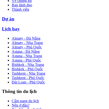
Về chúng tôi
Ban lãnh đạo
Thành viên
Dự án
Lịch bay
Almaty - Đà Nẵng
Almaty - Nha Trang
Almaty - Phú Quốc
Astana - Đà Nẵng
Astana - Nha Trang
Astana - Phú Quốc
Bishkek - Nha Trang
Bishkek - Phú Quốc
Tashkent - Nha Trang
Tashkent - Phú Quốc
Đài Loan - Phú Quốc
Thông tin du lịch
Cẩm nang du lịch
Nên ở đâu?