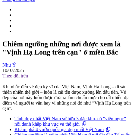
Chiêm ngưỡng những nơi được xem là
"Vịnh Hạ Long trên cạn" ở miền Bắc
Như Ý
10/07/2025
Theo dõi trên
Khi nhắc đến vẻ đẹp kỳ vĩ của Việt Nam, Vịnh Hạ Long – di sản
thiên nhiên thế giới – luôn là cái tên được xướng lên đầu tiên. Vẻ
đẹp của nơi này luôn được đưa ra làm chuẩn mực cho rất nhiều địa
điểm và người ta vẫn hay ví những nơi đó như “Vịnh Hạ Long trên
cạn”.
Tỉnh duy nhất Việt Nam sở hữu 3 đặc khu, có “viên ngọc”
nổi danh khắp khu vực và thế giới
Khám phá 4 vườn quốc gia đẹp nhất Việt Nam
Chiêm ngưỡng lá cờ to nhất Việt Nam ở nơi địa đầu Tổ quốc