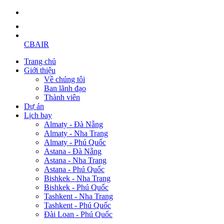
CBAIR
Trang chủ
Giới thiệu
Về chúng tôi
Ban lãnh đạo
Thành viên
Dự án
Lịch bay
Almaty - Đà Nẵng
Almaty - Nha Trang
Almaty - Phú Quốc
Astana - Đà Nẵng
Astana - Nha Trang
Astana - Phú Quốc
Bishkek - Nha Trang
Bishkek - Phú Quốc
Tashkent - Nha Trang
Tashkent - Phú Quốc
Đài Loan - Phú Quốc