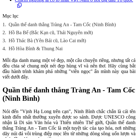
Mục lục
1.
Quần thể danh thắng Tràng An - Tam Cốc (Ninh Bình)
2.
Hồ Ba Bể (Bắc Kạn cũ, Thái Nguyên mới)
3.
Hồ Thác Bà (Yên Bái cũ, Lào Cai mới)
4.
Hồ Hòa Bình & Thung Nai
Mỗi địa danh mang một vẻ đẹp, một câu chuyện riêng, nhưng tất cả
đều chia sẻ chung một nét đẹp hùng vĩ và nên thơ. Hãy cùng bắt
đầu hành trình khám phá những "viên ngọc" ẩn mình này qua bài
viết dưới đây.
Quần thể danh thắng Tràng An - Tam Cốc
(Ninh Bình)
Nói đến "Vịnh Hạ Long trên cạn", Ninh Bình chắc chắn là cái tên
kinh điển nhất thường xuyên được so sánh. Được UNESCO công
nhận là Di sản Văn hóa và Thiên nhiên Thế giới, Quần thể danh
thắng Tràng An - Tam Cốc là một tuyệt tác của tạo hóa, nơi những
dãy núi đá vôi trùng điệp mọc lên từ những dòng sông uốn lượn và