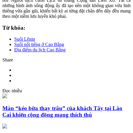
nơi Người dịch cuốn Lịch sử Đảng Cộng sản Liên Xô. Tất cả
những hình ảnh sống động ấy đã tạo nên một không gian vừa linh
thiêng vừa gần gũi, khiến bất kỳ ai từng đặt chân đến đây đều mang
theo một niềm lưu luyến khó phai.
Từ khóa:
Suối Lênin
Suối nổi tiếng ở Cao Bằng
Địa điểm du lịch Cao Bằng
Share
Đọc nhiều
Màn “kéo bừa thay trâu” của khách Tây tại Lào
Cai khiến cộng đồng mạng thích thú