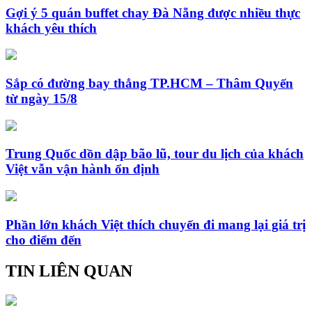
Gợi ý 5 quán buffet chay Đà Nẵng được nhiều thực
khách yêu thích
Sắp có đường bay thẳng TP.HCM – Thâm Quyến
từ ngày 15/8
Trung Quốc dồn dập bão lũ, tour du lịch của khách
Việt vẫn vận hành ổn định
Phần lớn khách Việt thích chuyến đi mang lại giá trị
cho điểm đến
TIN LIÊN QUAN