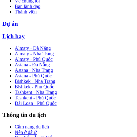
Về chúng tôi
Ban lãnh đạo
Thành viên
Dự án
Lịch bay
Almaty - Đà Nẵng
Almaty - Nha Trang
Almaty - Phú Quốc
Astana - Đà Nẵng
Astana - Nha Trang
Astana - Phú Quốc
Bishkek - Nha Trang
Bishkek - Phú Quốc
Tashkent - Nha Trang
Tashkent - Phú Quốc
Đài Loan - Phú Quốc
Thông tin du lịch
Cẩm nang du lịch
Nên ở đâu?