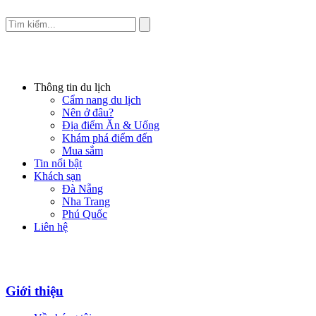
Thông tin du lịch
Cẩm nang du lịch
Nên ở đâu?
Địa điểm Ăn & Uống
Khám phá điểm đến
Mua sắm
Tin nổi bật
Khách sạn
Đà Nẵng
Nha Trang
Phú Quốc
Liên hệ
Giới thiệu