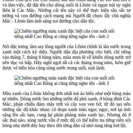
và làm việc, đã đặt tên cho dòng suối là Lênin và ngọn núi uy nghi
Bên là Các Mác. Những cái tên này có thể thực hiện sâu sắc tư
tưởng và con đường cách mạng mà Người đã chọn: lấy chủ nghĩa
Mác - Lênin làm ánh sáng soi đường cho dân tộc.
Nét đặc trưng làm say lòng người của Lênin chính là làn nước trong
xanh một cách kỳ diệu. Người dân địa phương cho biết, chỉ riêng
vào tháng 7, tháng 8 hàng năm, mùa mưa lũ về khiến dòng nước trở
nên đục và hấp. Hãy nghỉ ngơi tất cả các tháng trong năm, luôn giữ
được vẻ hiền hòa cùng sóng nước trong suối, mát lành.
Màu xanh của Lênin không đơn nhất mà ảo biến như một bảng màu
tự nhiên. Dòng nước ôm những sườn đá phủ xanh, ở bóng đỉnh Các
Mác, phản chiếu đám mây trời và cây ven ven bờ, từ đó tạo nên
những sắc độ khác nhau: có đoạn xanh màu ngọc ngọc, nơi lại ánh
sáng lên sắc lam, cung lại phản phảng màu xanh lục. Nhưng dù ở
sắc thái nào, sóng nước vẫn ở mức độ có thể kiểm tra từng viên sỏi
bóng nhẹ dưới đáy hay theo dõi từng đàn cá nhỏ tung tăng bơi lội.