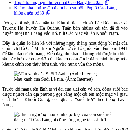
Top 4 trải nghiệm thú vị nhất Cao Bằng hè 2025
Khám phá những địa điểm lịch sử nổi tiếng ở Cao Bằng
không nên bỏ lỡ
Dòng suối này thảo luận tại Khu di tích lịch sử Pác Bó, thuộc xã
Trường Hà, huyện Hà Quảng, Tuần bên những cái tên đã đi vào
huyền thoại như hang Pác Bó, núi Các Mác và lán Khuổi Nặm.
Đây là quần áo liền kề với những ngày tháng hoạt động bí mật của
Chủ tịch Hồ Chí Minh khi Người trở về Tổ quốc vào đầu năm 1941
để lãnh đạo cách mạng. Đến đây, du khách không chỉ được tìm hiểu
sâu sắc hơn về cuộc đời của Bác mà còn được đắm mình trong một
khung cảnh sơn thủy hữu tình, vừa hùng vừa thơ mộng.
Màu xanh của Suối Lê-nin. (Ảnh: Internet)
Trước khi mang tên lãnh tụ vĩ đại của giai cấp vô sản, dòng suối bạc
được người dân địa phương gọi bằng một cái tên mộc mạc và giàu
chất thơ là Khuổi Giàng, có nghĩa là “suối trời” theo tiếng Tày -
Nùng.
Chính Chủ tịch Hồ Chí Minh, sau khi chọn hang Pác Bó làm nơi ở