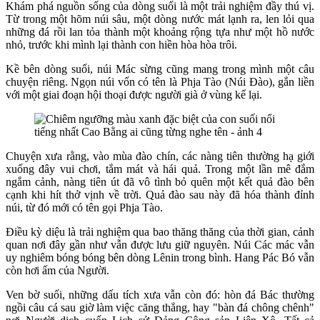
Khám phá nguồn sống của dòng suối là một trải nghiệm đầy thú vị.
Từ trong một hõm núi sâu, một dòng nước mát lạnh ra, len lỏi qua
những đá rồi lan tỏa thành một khoảng rộng tựa như một hồ nước
nhỏ, trước khi mình lại thành con hiền hòa hòa trôi.
Kề bên dòng suối, núi Mác sừng cũng mang trong mình một câu
chuyện riêng. Ngọn núi vốn có tên là Phja Tào (Núi Đào), gắn liền
với một giai đoạn hội thoại được người già ở vùng kể lại.
Chuyện xưa rằng, vào mùa đào chín, các nàng tiên thường hạ giới
xuống đây vui chơi, tắm mát và hái quả. Trong một lần mê đắm
ngắm cảnh, nàng tiên út đã vô tình bỏ quên một kết quả đào bên
cạnh khi hít thở vịnh về trời. Quả đào sau này đã hóa thành đỉnh
núi, từ đó mới có tên gọi Phja Tào.
Điều kỳ diệu là trải nghiệm qua bao thăng thăng của thời gian, cảnh
quan nơi đây gần như vẫn được lưu giữ nguyên. Núi Các mác vẫn
uy nghiêm bóng bóng bên dòng Lênin trong bình. Hang Pác Bó vẫn
còn hơi ấm của Người.
Ven bờ suối, những dấu tích xưa vẫn còn đó: hòn đá Bác thường
ngồi câu cá sau giờ làm việc căng thẳng, hay "bàn đá chông chênh"