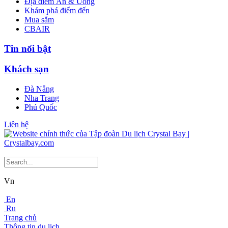
Địa điểm Ăn & Uống
Khám phá điểm đến
Mua sắm
CBAIR
Tin nổi bật
Khách sạn
Đà Nẵng
Nha Trang
Phú Quốc
Liên hệ
Vn
En
Ru
Trang chủ
Thông tin du lịch