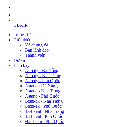
CBAIR
Trang chủ
Giới thiệu
Về chúng tôi
Ban lãnh đạo
Thành viên
Dự án
Lịch bay
Almaty - Đà Nẵng
Almaty - Nha Trang
Almaty - Phú Quốc
Astana - Đà Nẵng
Astana - Nha Trang
Astana - Phú Quốc
Bishkek - Nha Trang
Bishkek - Phú Quốc
Tashkent - Nha Trang
Tashkent - Phú Quốc
Đài Loan - Phú Quốc