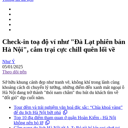
Check-in toạ độ ví như "Đà Lạt phiên bản
Hà Nội", cắm trại cực chill quên lối về
Như Ý
05/01/2025
Theo dõi trên
Sở hữu khung cảnh đẹp như tranh vẽ, không khí trong lành cùng
khoảng cách di chuyển lý tưởng, những điểm đến xanh mát ngoại ô
Hà Nội đang trở thành "thỏi nam châm" thu hút du khách tìm về
"đổi gió" dịp cuối năm.
Tour đêm và trải nghiệm văn hoá đặc sắc: “Chìa khoá vàng”
để du lịch Hà Nội bứt phá
Top 10 địa điểm tham quan ở quận Hoàn Kiếm - Hà Nội
không nên bỏ lỡ
Cẩm nang du lịch Hà Nội từ A-Z: Bỏ túi bí kíp vui chơi tại