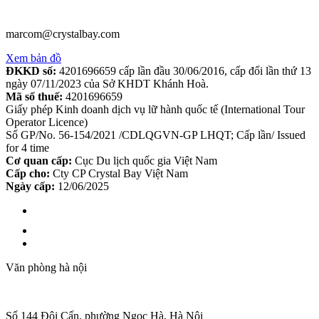
marcom@crystalbay.com
Xem bản đồ
ĐKKD số:
4201696659 cấp lần đầu 30/06/2016, cấp đổi lần thứ 13
ngày 07/11/2023 của Sở KHDT Khánh Hoà.
Mã số thuế:
4201696659
Giấy phép Kinh doanh dịch vụ lữ hành quốc tế (International Tour
Operator Licence)
Số GP/No. 56-154/2021 /CDLQGVN-GP LHQT; Cấp lần/ Issued
for 4 time
Cơ quan cấp:
Cục Du lịch quốc gia Việt Nam
Cấp cho:
Cty CP Crystal Bay Việt Nam
Ngày cấp:
12/06/2025
Văn phòng hà nội
Số 144 Đội Cấn, phường Ngọc Hà, Hà Nội