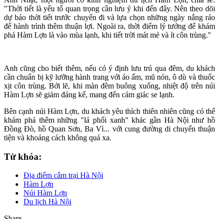
"Thời tiết là yếu tố quan trọng cần lưu ý khi đến đây. Nên theo dõi
dự báo thời tiết trước chuyến đi và lựa chọn những ngày nắng ráo
để hành trình thêm thuận lợi. Ngoài ra, thời điểm lý tưởng để khám
phá Hàm Lợn là vào mùa lạnh, khi tiết trời mát mẻ và ít côn trùng."
Anh cũng cho biết thêm, nếu có ý định lưu trú qua đêm, du khách
cần chuẩn bị kỹ lưỡng hành trang với áo ấm, mũ nón, ô dù và thuốc
xịt côn trùng. Bởi lẽ, khi màn đêm buông xuống, nhiệt độ trên núi
Hàm Lợn sẽ giảm đáng kể, mang đến cảm giác se lạnh.
Bên cạnh núi Hàm Lợn, du khách yêu thích thiên nhiên cũng có thể
khám phá thêm những "lá phổi xanh" khác gần Hà Nội như hồ
Đồng Đò, hồ Quan Sơn, Ba Vì... với cung đường di chuyển thuận
tiện và khoảng cách không quá xa.
Từ khóa:
Địa điểm cắm trại Hà Nội
Hàm Lợn
Núi Hàm Lợn
Du lịch Hà Nội
Share