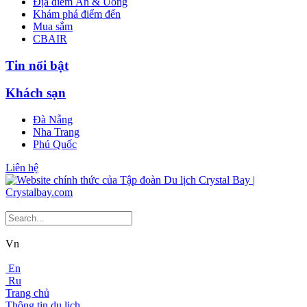
Địa điểm Ăn & Uống
Khám phá điểm đến
Mua sắm
CBAIR
Tin nổi bật
Khách sạn
Đà Nẵng
Nha Trang
Phú Quốc
Liên hệ
Vn
En
Ru
Trang chủ
Thông tin du lịch