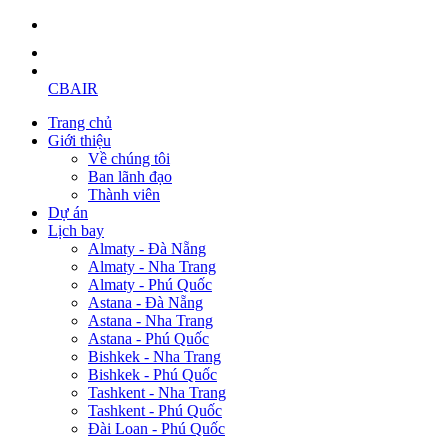
CBAIR
Trang chủ
Giới thiệu
Về chúng tôi
Ban lãnh đạo
Thành viên
Dự án
Lịch bay
Almaty - Đà Nẵng
Almaty - Nha Trang
Almaty - Phú Quốc
Astana - Đà Nẵng
Astana - Nha Trang
Astana - Phú Quốc
Bishkek - Nha Trang
Bishkek - Phú Quốc
Tashkent - Nha Trang
Tashkent - Phú Quốc
Đài Loan - Phú Quốc