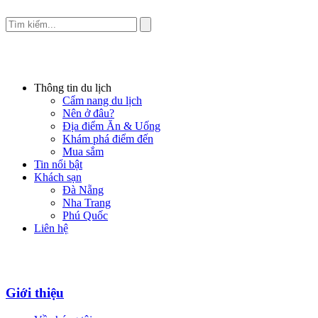
Thông tin du lịch
Cẩm nang du lịch
Nên ở đâu?
Địa điểm Ăn & Uống
Khám phá điểm đến
Mua sắm
Tin nổi bật
Khách sạn
Đà Nẵng
Nha Trang
Phú Quốc
Liên hệ
Giới thiệu