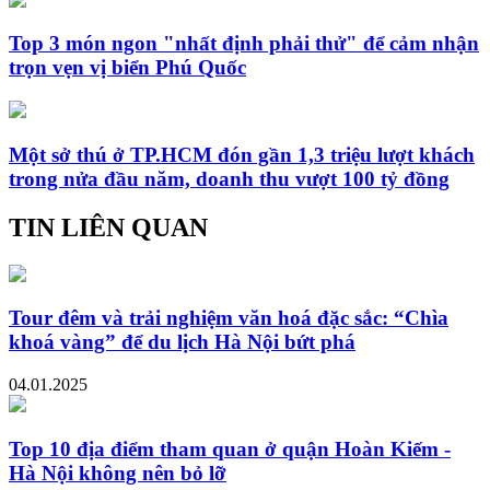
Top 3 món ngon "nhất định phải thử" để cảm nhận
trọn vẹn vị biển Phú Quốc
Một sở thú ở TP.HCM đón gần 1,3 triệu lượt khách
trong nửa đầu năm, doanh thu vượt 100 tỷ đồng
TIN LIÊN QUAN
Tour đêm và trải nghiệm văn hoá đặc sắc: “Chìa
khoá vàng” để du lịch Hà Nội bứt phá
04.01.2025
Top 10 địa điểm tham quan ở quận Hoàn Kiếm -
Hà Nội không nên bỏ lỡ