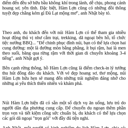
điểm đến đều sở hữu bầu không khí trong lành, dễ chịu, phong cảnh
hoang sơ, yên tĩnh. Đặc biệt, Hàm Lợn cũng có những đồi thông
tuyệt đẹp chẳng kém gì Đà Lạt mộng mơ", anh Nhật bày tỏ.
Theo anh, du khách đến với núi Hàm Lợn có thể tham gia nhiều
hoạt động thú vị như cắm trại, trekking, dã ngoại bên hồ, tổ chức
tiệc nướng BBQ... "Để chinh phục đỉnh núi, bạn có thể lựa chọn hai
cung đường: một là đường mòn bằng phẳng, ít bụi rậm, hai là men
theo suối, băng qua rừng rậm với thời gian di chuyển khoảng 3-4
tiếng", anh Nhật gợi ý.
Bên cạnh rừng thông, hồ Hàm Lợn cũng là điểm check-in lý tưởng
thu hút đông đảo du khách. Với vẻ đẹp hoang sơ, thơ mộng, núi
Hàm Lợn hứa hẹn sẽ mang đến những trải nghiệm đáng nhớ cho
những ai yêu thích thiên nhiên và khám phá.
Núi Hàm Lợn hiện đã có sẵn một số dịch vụ ăn uống, lưu trú do
người dân địa phương cung cấp. Để chuyến du ngoạn thêm phần
trọn vẹn và tiết kiệm công sức chuẩn bị, du khách có thể lựa chọn
các gói dã ngoại "trọn gói" với đầy đủ tiện nghi.
Anh Nhật, một người có kinh nghiệm du lịch Hàm Lợn, chia sẻ: