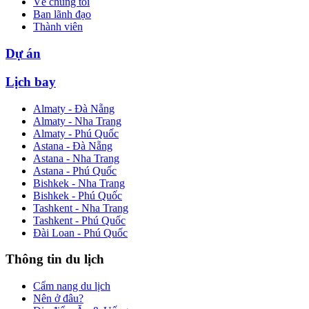
Về chúng tôi
Ban lãnh đạo
Thành viên
Dự án
Lịch bay
Almaty - Đà Nẵng
Almaty - Nha Trang
Almaty - Phú Quốc
Astana - Đà Nẵng
Astana - Nha Trang
Astana - Phú Quốc
Bishkek - Nha Trang
Bishkek - Phú Quốc
Tashkent - Nha Trang
Tashkent - Phú Quốc
Đài Loan - Phú Quốc
Thông tin du lịch
Cẩm nang du lịch
Nên ở đâu?