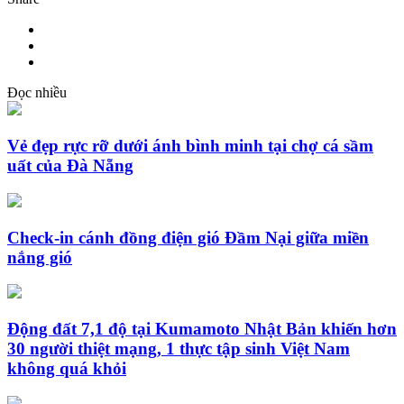
Đọc nhiều
Vẻ đẹp rực rỡ dưới ánh bình minh tại chợ cá sầm
uất của Đà Nẵng
Check-in cánh đồng điện gió Đầm Nại giữa miền
nắng gió
Động đất 7,1 độ tại Kumamoto Nhật Bản khiến hơn
30 người thiệt mạng, 1 thực tập sinh Việt Nam
không quá khỏi