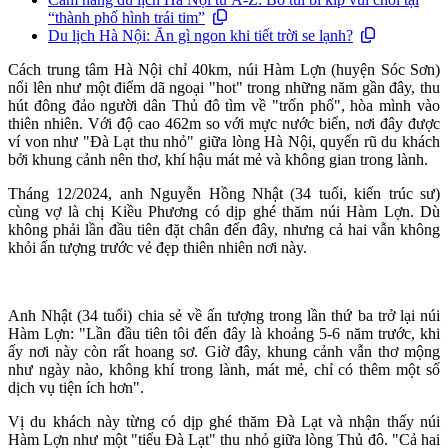
“thành phố hình trái tim”
Du lịch Hà Nội: Ăn gì ngon khi tiết trời se lạnh?
Cách trung tâm Hà Nội chỉ 40km, núi Hàm Lợn (huyện Sóc Sơn)
nổi lên như một điểm dã ngoại "hot" trong những năm gần đây, thu
hút đông đảo người dân Thủ đô tìm về "trốn phố", hòa mình vào
thiên nhiên. Với độ cao 462m so với mực nước biển, nơi đây được
ví von như "Đà Lạt thu nhỏ" giữa lòng Hà Nội, quyến rũ du khách
bởi khung cảnh nên thơ, khí hậu mát mẻ và không gian trong lành.
Tháng 12/2024, anh Nguyễn Hồng Nhật (34 tuổi, kiến trúc sư)
cùng vợ là chị Kiều Phương có dịp ghé thăm núi Hàm Lợn. Dù
không phải lần đầu tiên đặt chân đến đây, nhưng cả hai vẫn không
khỏi ấn tượng trước vẻ đẹp thiên nhiên nơi này.
Anh Nhật (34 tuổi) chia sẻ về ấn tượng trong lần thứ ba trở lại núi
Hàm Lợn: "Lần đầu tiên tôi đến đây là khoảng 5-6 năm trước, khi
ấy nơi này còn rất hoang sơ. Giờ đây, khung cảnh vẫn thơ mộng
như ngày nào, không khí trong lành, mát mẻ, chỉ có thêm một số
dịch vụ tiện ích hơn".
Vị du khách này từng có dịp ghé thăm Đà Lạt và nhận thấy núi
Hàm Lợn như một "tiểu Đà Lạt" thu nhỏ giữa lòng Thủ đô. "Cả hai