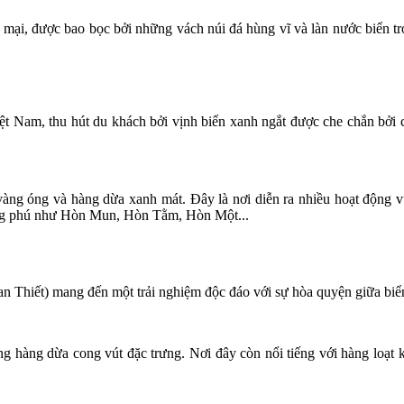
ại, được bao bọc bởi những vách núi đá hùng vĩ và làn nước biển tron
Việt Nam, thu hút du khách bởi vịnh biển xanh ngắt được che chắn bởi
vàng óng và hàng dừa xanh mát. Đây là nơi diễn ra nhiều hoạt động vu
ong phú như Hòn Mun, Hòn Tằm, Hòn Một...
an Thiết) mang đến một trải nghiệm độc đáo với sự hòa quyện giữa biể
ững hàng dừa cong vút đặc trưng. Nơi đây còn nổi tiếng với hàng loạ