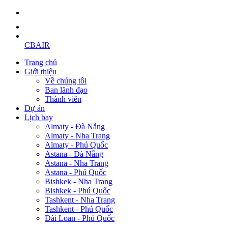
CBAIR
Trang chủ
Giới thiệu
Về chúng tôi
Ban lãnh đạo
Thành viên
Dự án
Lịch bay
Almaty - Đà Nẵng
Almaty - Nha Trang
Almaty - Phú Quốc
Astana - Đà Nẵng
Astana - Nha Trang
Astana - Phú Quốc
Bishkek - Nha Trang
Bishkek - Phú Quốc
Tashkent - Nha Trang
Tashkent - Phú Quốc
Đài Loan - Phú Quốc