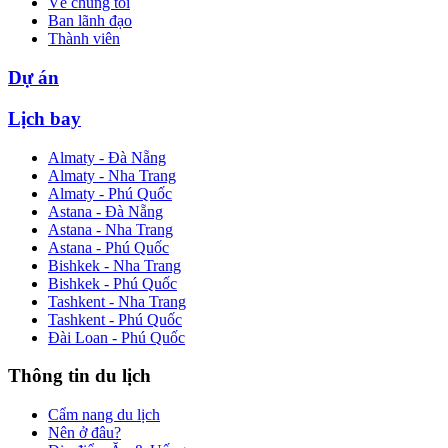
Về chúng tôi
Ban lãnh đạo
Thành viên
Dự án
Lịch bay
Almaty - Đà Nẵng
Almaty - Nha Trang
Almaty - Phú Quốc
Astana - Đà Nẵng
Astana - Nha Trang
Astana - Phú Quốc
Bishkek - Nha Trang
Bishkek - Phú Quốc
Tashkent - Nha Trang
Tashkent - Phú Quốc
Đài Loan - Phú Quốc
Thông tin du lịch
Cẩm nang du lịch
Nên ở đâu?