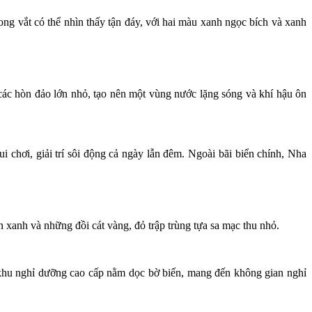
g vắt có thể nhìn thấy tận đáy, với hai màu xanh ngọc bích và xanh
 các hòn đảo lớn nhỏ, tạo nên một vùng nước lặng sóng và khí hậu ôn
i chơi, giải trí sôi động cả ngày lẫn đêm. Ngoài bãi biển chính, Nha
n xanh và những đồi cát vàng, đỏ trập trùng tựa sa mạc thu nhỏ.
t khu nghỉ dưỡng cao cấp nằm dọc bờ biển, mang đến không gian nghỉ