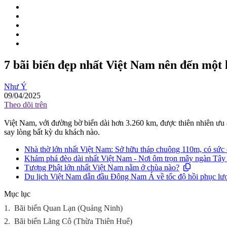
7 bãi biển đẹp nhất Việt Nam nên đến một 
Như Ý
09/04/2025
Theo dõi trên
Việt Nam, với đường bờ biển dài hơn 3.260 km, được thiên nhiên ưu á
say lòng bất kỳ du khách nào.
Nhà thờ lớn nhất Việt Nam: Sở hữu tháp chuông 110m, có sức 
Khám phá đèo dài nhất Việt Nam - Nơi ôm trọn mây ngàn Tây
Tượng Phật lớn nhất Việt Nam nằm ở chùa nào?
Du lịch Việt Nam dẫn đầu Đông Nam Á về tốc độ hồi phục lư
Mục lục
1.
Bãi biển Quan Lạn (Quảng Ninh)
2.
Bãi biển Lăng Cô (Thừa Thiên Huế)