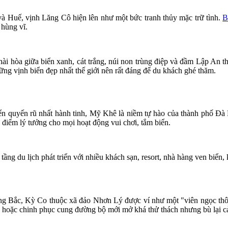
à Huế, vịnh Lăng Cô hiện lên như một bức tranh thủy mặc trữ tình.
B
 hùng vĩ.
hài hòa giữa biển xanh, cát trắng, núi non trùng điệp và đầm Lập An
ng vịnh biển đẹp nhất thế giới nên rất đáng để du khách ghé thăm.
ển quyến rũ nhất hành tinh, Mỹ Khê là niềm tự hào của thành phố Đà N
 điểm lý tưởng cho mọi hoạt động vui chơi, tắm biển.
ạ tầng du lịch phát triển với nhiều khách sạn, resort, nhà hàng ven bi
 Bắc, Kỳ Co thuộc xã đảo Nhơn Lý được ví như một "viên ngọc thô"
, hoặc chinh phục cung đường bộ mới mở khá thử thách nhưng bù lại c