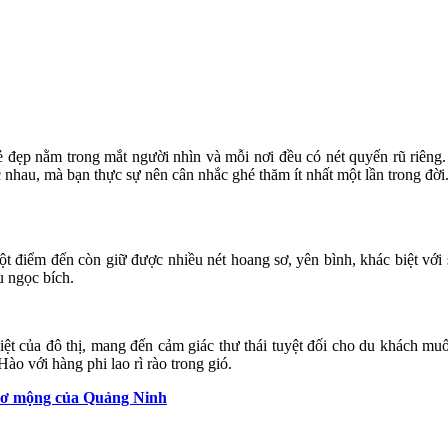
 đẹp nằm trong mắt người nhìn và mỗi nơi đều có nét quyến rũ riêng. T
c nhau, mà bạn thực sự nên cân nhắc ghé thăm ít nhất một lần trong đời
 điểm đến còn giữ được nhiều nét hoang sơ, yên bình, khác biệt với
u ngọc bích.
hiệt của đô thị, mang đến cảm giác thư thái tuyệt đối cho du khách m
o với hàng phi lao rì rào trong gió.
hơ mộng của Quảng Ninh