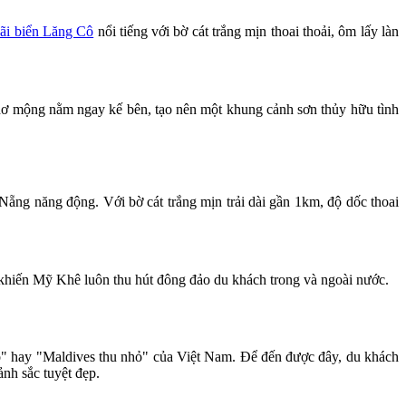
ãi biển Lăng Cô
nổi tiếng với bờ cát trắng mịn thoai thoải, ôm lấy làn
 thơ mộng nằm ngay kế bên, tạo nên một khung cảnh sơn thủy hữu tình
ẵng năng động. Với bờ cát trắng mịn trải dài gần 1km, độ dốc thoai
ển, khiến Mỹ Khê luôn thu hút đông đảo du khách trong và ngoài nước.
 hay "Maldives thu nhỏ" của Việt Nam. Để đến được đây, du khách
ảnh sắc tuyệt đẹp.