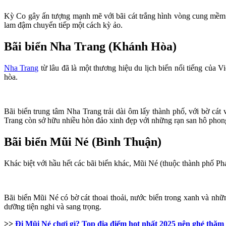
Kỳ Co gây ấn tượng mạnh mẽ với bãi cát trắng hình vòng cung mềm m
lam đậm chuyển tiếp một cách kỳ ảo.
Bãi biển Nha Trang (Khánh Hòa)
Nha Trang
từ lâu đã là một thương hiệu du lịch biển nổi tiếng của 
hòa.
Bãi biển trung tâm Nha Trang trải dài ôm lấy thành phố, với bờ cát 
Trang còn sở hữu nhiều hòn đảo xinh đẹp với những rạn san hô ph
Bãi biển Mũi Né (Bình Thuận)
Khác biệt với hầu hết các bãi biển khác, Mũi Né (thuộc thành phố Ph
Bãi biển Mũi Né có bờ cát thoai thoải, nước biển trong xanh và nh
dưỡng tiện nghi và sang trọng.
>>
Đi Mũi Né chơi gì? Top địa điểm hot nhất 2025 nên ghé thăm