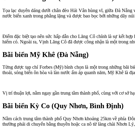
Tọa lạc duyên dáng dưới chân đèo Hải Vân hùng vĩ, giữa Đà Nẵng v
nước biển xanh trong phẳng lặng và được bao bọc bởi những dãy núi
Điểm đặc biệt tạo nên sức hấp dẫn cho Lăng Cô chính là sự kết hợp 
hiếm có. Ngoài ra, Vịnh Lăng Cô đã được công nhận là một trong nhữ
Bãi biển Mỹ Khê (Đà Nẵng)
Từng được tạp chí Forbes (Mỹ) bình chọn là một trong những bãi bi
thoải, sóng biển ôn hòa và làn nước ấm áp quanh năm, Mỹ Khê là địa
Vị trí thuận lợi, nằm ngay gần trung tâm thành phố, cùng với cơ sở h
Bãi biển Kỳ Co (Quy Nhơn, Bình Định)
Nằm cách trung tâm thành phố Quy Nhơn khoảng 25km về phía Đông
thường phải di chuyển bằng thuyền hoặc ca nô từ làng chài Nhơn Lý