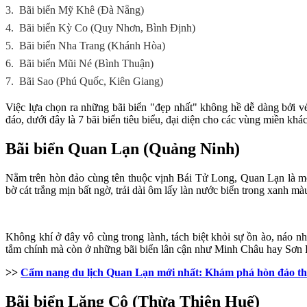
3.
Bãi biển Mỹ Khê (Đà Nẵng)
4.
Bãi biển Kỳ Co (Quy Nhơn, Bình Định)
5.
Bãi biển Nha Trang (Khánh Hòa)
6.
Bãi biển Mũi Né (Bình Thuận)
7.
Bãi Sao (Phú Quốc, Kiên Giang)
Việc lựa chọn ra những bãi biển "đẹp nhất" không hề dễ dàng bởi vẻ
đáo, dưới đây là 7 bãi biển tiêu biểu, đại diện cho các vùng miền khá
Bãi biển Quan Lạn (Quảng Ninh)
Nằm trên hòn đảo cùng tên thuộc vịnh Bái Tử Long, Quan Lạn là một
bờ cát trắng mịn bất ngờ, trải dài ôm lấy làn nước biển trong xanh mà
Không khí ở đây vô cùng trong lành, tách biệt khỏi sự ồn ào, náo n
tắm chính mà còn ở những bãi biển lân cận như Minh Châu hay Sơn Hà
>>
Cẩm nang du lịch Quan Lạn mới nhất: Khám phá hòn đảo t
Bãi biển Lăng Cô (Thừa Thiên Huế)