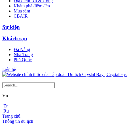
Địa điểm Ăn & Uống
Khám phá điểm đến
Mua sắm
CBAIR
Sự kiện
Khách sạn
Đà Nẵng
Nha Trang
Phú Quốc
Liên hệ
Vn
En
Ru
Trang chủ
Thông tin du lịch