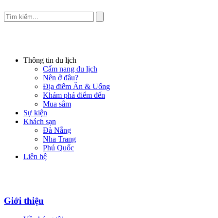
Thông tin du lịch
Cẩm nang du lịch
Nên ở đâu?
Địa điểm Ăn & Uống
Khám phá điểm đến
Mua sắm
Sự kiện
Khách sạn
Đà Nẵng
Nha Trang
Phú Quốc
Liên hệ
Giới thiệu