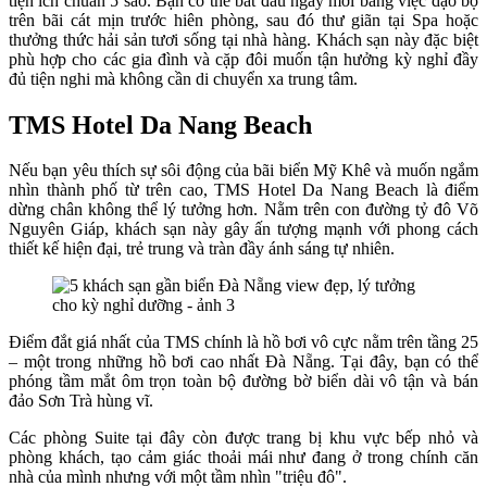
tiện ích chuẩn 5 sao. Bạn có thể bắt đầu ngày mới bằng việc dạo bộ
trên bãi cát mịn trước hiên phòng, sau đó thư giãn tại Spa hoặc
thưởng thức hải sản tươi sống tại nhà hàng. Khách sạn này đặc biệt
phù hợp cho các gia đình và cặp đôi muốn tận hưởng kỳ nghỉ đầy
đủ tiện nghi mà không cần di chuyển xa trung tâm.
TMS Hotel Da Nang Beach
Nếu bạn yêu thích sự sôi động của bãi biển Mỹ Khê và muốn ngắm
nhìn thành phố từ trên cao, TMS Hotel Da Nang Beach là điểm
dừng chân không thể lý tưởng hơn. Nằm trên con đường tỷ đô Võ
Nguyên Giáp, khách sạn này gây ấn tượng mạnh với phong cách
thiết kế hiện đại, trẻ trung và tràn đầy ánh sáng tự nhiên.
Điểm đắt giá nhất của TMS chính là hồ bơi vô cực nằm trên tầng 25
– một trong những hồ bơi cao nhất Đà Nẵng. Tại đây, bạn có thể
phóng tầm mắt ôm trọn toàn bộ đường bờ biển dài vô tận và bán
đảo Sơn Trà hùng vĩ.
Các phòng Suite tại đây còn được trang bị khu vực bếp nhỏ và
phòng khách, tạo cảm giác thoải mái như đang ở trong chính căn
nhà của mình nhưng với một tầm nhìn "triệu đô".