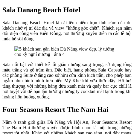
Sala Danang Beach Hotel
Sala Danang Beach Hotel là cái tên chiếm trọn tình cảm của du
khách nhờ vị trí đắc địa và view "không góc chết". Khách sạn nằm
đối diện công viên Biển Đông, nơi thường xuyên diễn ra các lễ hội
mùa hè sôi động.
Sala nổi bật với thiết kế tối giản nhưng sang trọng, sử dụng tông
màu trắng và gỗ trầm ấm. Đặc biệt, hạng phòng Sala Capsule hay
các phòng Suite ở tầng cao sở hữu cửa kính kịch trần, cho phép bạn
ngắm nhìn bình minh trên biển Mỹ Khê khi vừa thức dậy. Hồ bơi
tầng thượng với những hàng dừa xanh mát và quầy bar cực chill là
nơi tuyệt vời để bạn tận hưởng những ly cocktail mát lạnh trong khi
hoàng hôn buông xuống.
Four Seasons Resort The Nam Hai
Nằm ở ranh giới giữa Đà Nẵng và Hội An, Four Seasons Resort
The Nam Hai thường xuyên được bình chọn là một trong những
resort tốt nhất. Khác với những khách sạn cao tầng, nơi đây mang