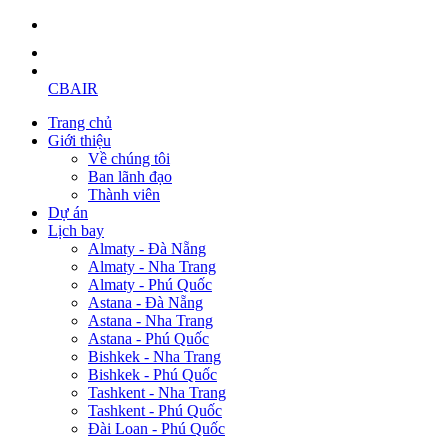
CBAIR
Trang chủ
Giới thiệu
Về chúng tôi
Ban lãnh đạo
Thành viên
Dự án
Lịch bay
Almaty - Đà Nẵng
Almaty - Nha Trang
Almaty - Phú Quốc
Astana - Đà Nẵng
Astana - Nha Trang
Astana - Phú Quốc
Bishkek - Nha Trang
Bishkek - Phú Quốc
Tashkent - Nha Trang
Tashkent - Phú Quốc
Đài Loan - Phú Quốc