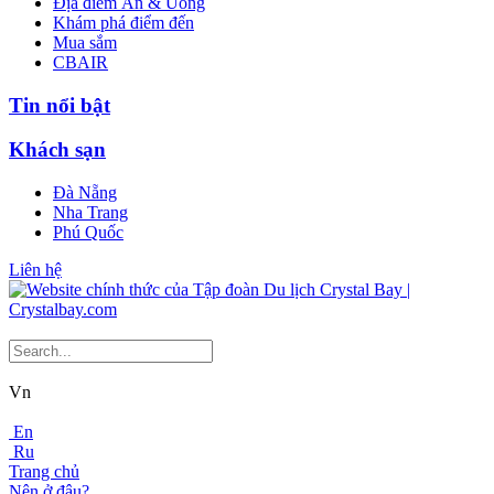
Địa điểm Ăn & Uống
Khám phá điểm đến
Mua sắm
CBAIR
Tin nổi bật
Khách sạn
Đà Nẵng
Nha Trang
Phú Quốc
Liên hệ
Vn
En
Ru
Trang chủ
Nên ở đâu?