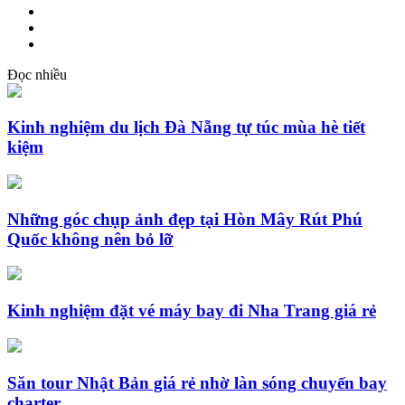
Đọc nhiều
Kinh nghiệm du lịch Đà Nẵng tự túc mùa hè tiết
kiệm
Những góc chụp ảnh đẹp tại Hòn Mây Rút Phú
Quốc không nên bỏ lỡ
Kinh nghiệm đặt vé máy bay đi Nha Trang giá rẻ
Săn tour Nhật Bản giá rẻ nhờ làn sóng chuyến bay
charter