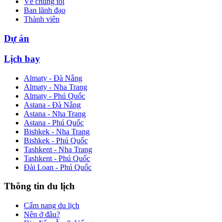
Về chúng tôi
Ban lãnh đạo
Thành viên
Dự án
Lịch bay
Almaty - Đà Nẵng
Almaty - Nha Trang
Almaty - Phú Quốc
Astana - Đà Nẵng
Astana - Nha Trang
Astana - Phú Quốc
Bishkek - Nha Trang
Bishkek - Phú Quốc
Tashkent - Nha Trang
Tashkent - Phú Quốc
Đài Loan - Phú Quốc
Thông tin du lịch
Cẩm nang du lịch
Nên ở đâu?