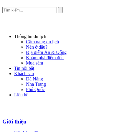
Thông tin du lịch
Cẩm nang du lịch
Nên ở đâu?
Địa điểm Ăn & Uống
Khám phá điểm đến
Mua sắm
Tin nổi bật
Khách sạn
Đà Nẵng
Nha Trang
Phú Quốc
Liên hệ
Giới thiệu