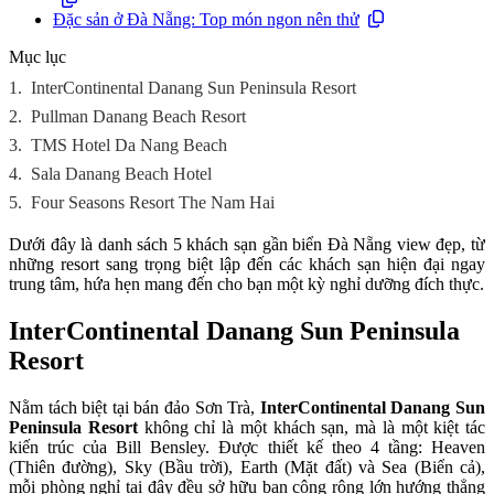
Đặc sản ở Đà Nẵng: Top món ngon nên thử
Mục lục
1.
InterContinental Danang Sun Peninsula Resort
2.
Pullman Danang Beach Resort
3.
TMS Hotel Da Nang Beach
4.
Sala Danang Beach Hotel
5.
Four Seasons Resort The Nam Hai
Dưới đây là danh sách 5 khách sạn gần biển Đà Nẵng view đẹp, từ
những resort sang trọng biệt lập đến các khách sạn hiện đại ngay
trung tâm, hứa hẹn mang đến cho bạn một kỳ nghỉ dưỡng đích thực.
InterContinental Danang Sun Peninsula
Resort
Nằm tách biệt tại bán đảo Sơn Trà,
InterContinental Danang Sun
Peninsula Resort
không chỉ là một khách sạn, mà là một kiệt tác
kiến trúc của Bill Bensley. Được thiết kế theo 4 tầng: Heaven
(Thiên đường), Sky (Bầu trời), Earth (Mặt đất) và Sea (Biển cả),
mỗi phòng nghỉ tại đây đều sở hữu ban công rộng lớn hướng thẳng