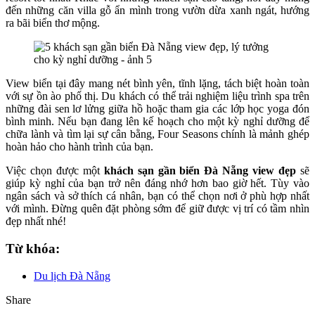
đến những căn villa gỗ ẩn mình trong vườn dừa xanh ngát, hướng
ra bãi biển thơ mộng.
View biển tại đây mang nét bình yên, tĩnh lặng, tách biệt hoàn toàn
với sự ồn ào phố thị. Du khách có thể trải nghiệm liệu trình spa trên
những đài sen lơ lửng giữa hồ hoặc tham gia các lớp học yoga đón
bình minh. Nếu bạn đang lên kế hoạch cho một kỳ nghỉ dưỡng để
chữa lành và tìm lại sự cân bằng, Four Seasons chính là mảnh ghép
hoàn hảo cho hành trình của bạn.
Việc chọn được một
khách sạn gần biển Đà Nẵng view đẹp
sẽ
giúp kỳ nghỉ của bạn trở nên đáng nhớ hơn bao giờ hết. Tùy vào
ngân sách và sở thích cá nhân, bạn có thể chọn nơi ở phù hợp nhất
với mình. Đừng quên đặt phòng sớm để giữ được vị trí có tầm nhìn
đẹp nhất nhé!
Từ khóa:
Du lịch Đà Nẵng
Share