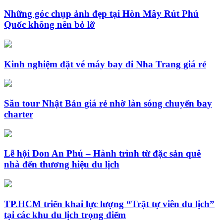
Những góc chụp ảnh đẹp tại Hòn Mây Rút Phú
Quốc không nên bỏ lỡ
Kinh nghiệm đặt vé máy bay đi Nha Trang giá rẻ
Săn tour Nhật Bản giá rẻ nhờ làn sóng chuyến bay
charter
Lễ hội Don An Phú – Hành trình từ đặc sản quê
nhà đến thương hiệu du lịch
TP.HCM triển khai lực lượng “Trật tự viên du lịch”
tại các khu du lịch trọng điểm