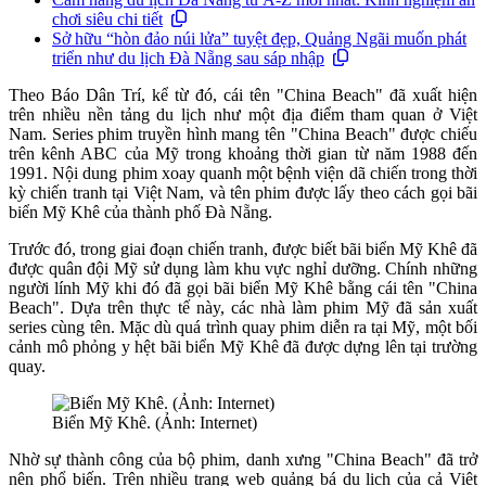
chơi siêu chi tiết
Sở hữu “hòn đảo núi lửa” tuyệt đẹp, Quảng Ngãi muốn phát
triển như du lịch Đà Nẵng sau sáp nhập
Theo Báo Dân Trí, kể từ đó, cái tên "China Beach" đã xuất hiện
trên nhiều nền tảng du lịch như một địa điểm tham quan ở Việt
Nam. Series phim truyền hình mang tên "China Beach" được chiếu
trên kênh ABC của Mỹ trong khoảng thời gian từ năm 1988 đến
1991. Nội dung phim xoay quanh một bệnh viện dã chiến trong thời
kỳ chiến tranh tại Việt Nam, và tên phim được lấy theo cách gọi bãi
biển Mỹ Khê của thành phố Đà Nẵng.
Trước đó, trong giai đoạn chiến tranh, được biết bãi biển Mỹ Khê đã
được quân đội Mỹ sử dụng làm khu vực nghỉ dưỡng. Chính những
người lính Mỹ khi đó đã gọi bãi biển Mỹ Khê bằng cái tên "China
Beach". Dựa trên thực tế này, các nhà làm phim Mỹ đã sản xuất
series cùng tên. Mặc dù quá trình quay phim diễn ra tại Mỹ, một bối
cảnh mô phỏng y hệt bãi biển Mỹ Khê đã được dựng lên tại trường
quay.
Biển Mỹ Khê. (Ảnh: Internet)
Nhờ sự thành công của bộ phim, danh xưng "China Beach" đã trở
nên phổ biến. Trên nhiều trang web quảng bá du lịch của cả Việt