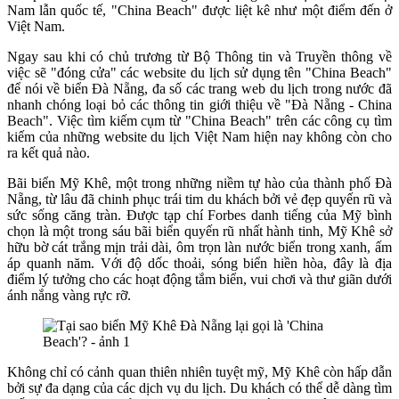
Nam lẫn quốc tế, "China Beach" được liệt kê như một điểm đến ở
Việt Nam.
Ngay sau khi có chủ trương từ Bộ Thông tin và Truyền thông về
việc sẽ "đóng cửa" các website du lịch sử dụng tên "China Beach"
để nói về biển Đà Nẵng, đa số các trang web du lịch trong nước đã
nhanh chóng loại bỏ các thông tin giới thiệu về "Đà Nẵng - China
Beach". Việc tìm kiếm cụm từ "China Beach" trên các công cụ tìm
kiếm của những website du lịch Việt Nam hiện nay không còn cho
ra kết quả nào.
Bãi biển Mỹ Khê, một trong những niềm tự hào của thành phố Đà
Nẵng, từ lâu đã chinh phục trái tim du khách bởi vẻ đẹp quyến rũ và
sức sống căng tràn. Được tạp chí Forbes danh tiếng của Mỹ bình
chọn là một trong sáu bãi biển quyến rũ nhất hành tinh, Mỹ Khê sở
hữu bờ cát trắng mịn trải dài, ôm trọn làn nước biển trong xanh, ấm
áp quanh năm. Với độ dốc thoải, sóng biển hiền hòa, đây là địa
điểm lý tưởng cho các hoạt động tắm biển, vui chơi và thư giãn dưới
ánh nắng vàng rực rỡ.
Không chỉ có cảnh quan thiên nhiên tuyệt mỹ, Mỹ Khê còn hấp dẫn
bởi sự đa dạng của các dịch vụ du lịch. Du khách có thể dễ dàng tìm