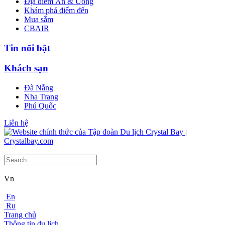
Địa điểm Ăn & Uống
Khám phá điểm đến
Mua sắm
CBAIR
Tin nổi bật
Khách sạn
Đà Nẵng
Nha Trang
Phú Quốc
Liên hệ
Vn
En
Ru
Trang chủ
Thông tin du lịch