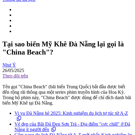
Tại sao biển Mỹ Khê Đà Nẵng lại gọi là
"China Beach"?
Như Ý
26/05/2025
Theo dõi trên
Tên gọi "China Beach" (bãi biển Trung Quốc) bắt đầu được biết
đến rộng rãi thông qua một series phim truyền hình của Hoa Kỳ.
Trong bộ phim này, "China Beach" được dùng để chỉ đích danh bãi
biển Mỹ Khê tại Đà Nẵng.
Vi vu Đà Nẵng hè 2025: Kinh nghiệm du lịch tự túc từ A-Z
Vẻ đẹp của Bãi Đá Đen Sơn Trà - Địa điểm "cực chill" ở Đà
Nẵng ít người đến
Cẩm nang du lịch Đà Nẵng từ A-Z mới nhất: Kinh nghiệm ăn