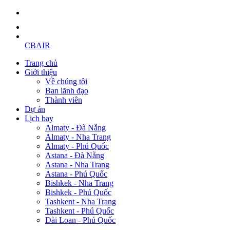
CBAIR
Trang chủ
Giới thiệu
Về chúng tôi
Ban lãnh đạo
Thành viên
Dự án
Lịch bay
Almaty - Đà Nẵng
Almaty - Nha Trang
Almaty - Phú Quốc
Astana - Đà Nẵng
Astana - Nha Trang
Astana - Phú Quốc
Bishkek - Nha Trang
Bishkek - Phú Quốc
Tashkent - Nha Trang
Tashkent - Phú Quốc
Đài Loan - Phú Quốc