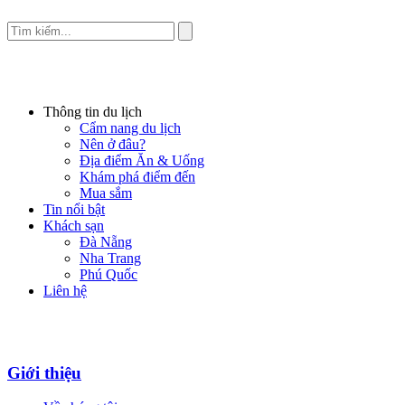
Thông tin du lịch
Cẩm nang du lịch
Nên ở đâu?
Địa điểm Ăn & Uống
Khám phá điểm đến
Mua sắm
Tin nổi bật
Khách sạn
Đà Nẵng
Nha Trang
Phú Quốc
Liên hệ
Giới thiệu