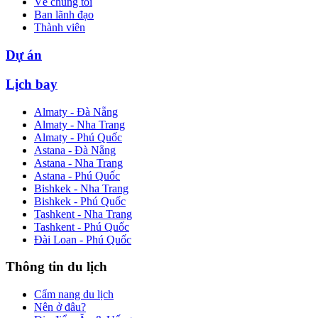
Về chúng tôi
Ban lãnh đạo
Thành viên
Dự án
Lịch bay
Almaty - Đà Nẵng
Almaty - Nha Trang
Almaty - Phú Quốc
Astana - Đà Nẵng
Astana - Nha Trang
Astana - Phú Quốc
Bishkek - Nha Trang
Bishkek - Phú Quốc
Tashkent - Nha Trang
Tashkent - Phú Quốc
Đài Loan - Phú Quốc
Thông tin du lịch
Cẩm nang du lịch
Nên ở đâu?