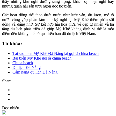
thấy những khu nghỉ dưỡng sang trọng, khách sạn tiện nghi hay
những quán hải sản tươi ngon dọc bờ biển.
Các hoạt động thể thao dưới nước như lướt ván, dù lượn, mô tô
nước cũng góp phần làm cho kỳ nghỉ tại Mỹ Khê thêm phần sôi
động và đáng nhớ. Sự kết hợp hài hòa giữa vẻ đẹp tự nhiên và hạ
tầng du lịch phát triển đã giúp Mỹ Khê khẳng định vị thế là một
điểm đến không thể bỏ qua trên bản đồ du lịch Việt Nam.
Từ khóa:
Tại sao biển Mỹ Khê Đà Nẵng lại gọi là china beach
Bãi biển Mỹ Khê gọi là china beach
China beach
Du lịch Đà Nẵng
Cẩm nang du lịch Đà Nẵng
Share
Đọc nhiều