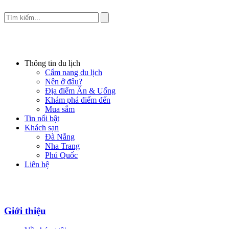
Thông tin du lịch
Cẩm nang du lịch
Nên ở đâu?
Địa điểm Ăn & Uống
Khám phá điểm đến
Mua sắm
Tin nổi bật
Khách sạn
Đà Nẵng
Nha Trang
Phú Quốc
Liên hệ
Giới thiệu