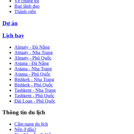
Về chúng tôi
Ban lãnh đạo
Thành viên
Dự án
Lịch bay
Almaty - Đà Nẵng
Almaty - Nha Trang
Almaty - Phú Quốc
Astana - Đà Nẵng
Astana - Nha Trang
Astana - Phú Quốc
Bishkek - Nha Trang
Bishkek - Phú Quốc
Tashkent - Nha Trang
Tashkent - Phú Quốc
Đài Loan - Phú Quốc
Thông tin du lịch
Cẩm nang du lịch
Nên ở đâu?