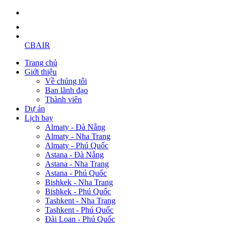
CBAIR
Trang chủ
Giới thiệu
Về chúng tôi
Ban lãnh đạo
Thành viên
Dự án
Lịch bay
Almaty - Đà Nẵng
Almaty - Nha Trang
Almaty - Phú Quốc
Astana - Đà Nẵng
Astana - Nha Trang
Astana - Phú Quốc
Bishkek - Nha Trang
Bishkek - Phú Quốc
Tashkent - Nha Trang
Tashkent - Phú Quốc
Đài Loan - Phú Quốc