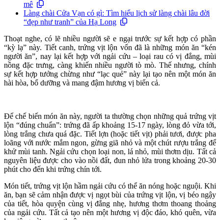
mê
Làng chài Cửa Vạn có gì: Tìm hiểu lịch sử làng chài lâu đời
“đẹp như tranh” của Hạ Long
Thoạt nghe, có lẽ nhiều người sẽ e ngại trước sự kết hợp có phần
“kỳ lạ” này. Tiết canh, trứng vịt lộn vốn đã là những món ăn “kén
người ăn”, nay lại kết hợp với ngải cứu – loại rau có vị đắng, mùi
nồng đặc trưng, càng khiến nhiều người tò mò. Thế nhưng, chính
sự kết hợp tưởng chừng như “lạc quẻ” này lại tạo nên một món ăn
hài hòa, bổ dưỡng và mang đậm hương vị biển cả.
Để chế biến món ăn này, người ta thường chọn những quả trứng vịt
lộn “đúng chuẩn”: trứng đã ấp khoảng 15-17 ngày, lòng đỏ vừa tới,
lòng trắng chưa quá đặc. Tiết lợn (hoặc tiết vịt) phải tươi, được pha
loãng với nước mắm ngon, gừng giã nhỏ và một chút rượu trắng để
khử mùi tanh. Ngải cứu chọn loại non, lá nhỏ, mùi thơm dịu. Tất cả
nguyên liệu được cho vào nồi đất, đun nhỏ lửa trong khoảng 20-30
phút cho đến khi trứng chín tới.
Món tiết, trứng vịt lộn hầm ngải cứu có thể ăn nóng hoặc nguội. Khi
ăn, bạn sẽ cảm nhận được vị ngọt bùi của trứng vịt lộn, vị béo ngậy
của tiết, hòa quyện cùng vị đắng nhẹ, hương thơm thoang thoảng
của ngải cứu. Tất cả tạo nên một hương vị độc đáo, khó quên, vừa