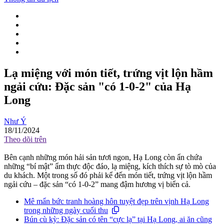
Lạ miệng với món tiết, trứng vịt lộn hầm
ngải cứu: Đặc sản "có 1-0-2" của Hạ
Long
Như Ý
18/11/2024
Theo dõi trên
Bên cạnh những món hải sản tươi ngon, Hạ Long còn ẩn chứa
những “bí mật” ẩm thực độc đáo, lạ miệng, kích thích sự tò mò của
du khách. Một trong số đó phải kể đến món tiết, trứng vịt lộn hầm
ngải cứu – đặc sản “có 1-0-2” mang đậm hương vị biển cả.
Mê mẩn bức tranh hoàng hôn tuyệt đẹp trên vịnh Hạ Long
trong những ngày cuối thu
Bún cù kỳ: Đặc sản có tên “cực lạ” tại Hạ Long, ai ăn cũng