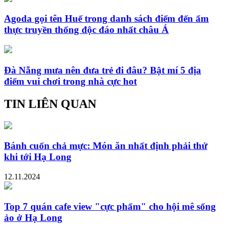
Agoda gọi tên Huế trong danh sách điểm đến ẩm
thực truyền thống độc đáo nhất châu Á
Đà Nẵng mưa nên đưa trẻ đi đâu? Bật mí 5 địa
điểm vui chơi trong nhà cực hot
TIN LIÊN QUAN
Bánh cuốn chả mực: Món ăn nhất định phải thử
khi tới Hạ Long
12.11.2024
Top 7 quán cafe view "cực phẩm" cho hội mê sống
ảo ở Hạ Long