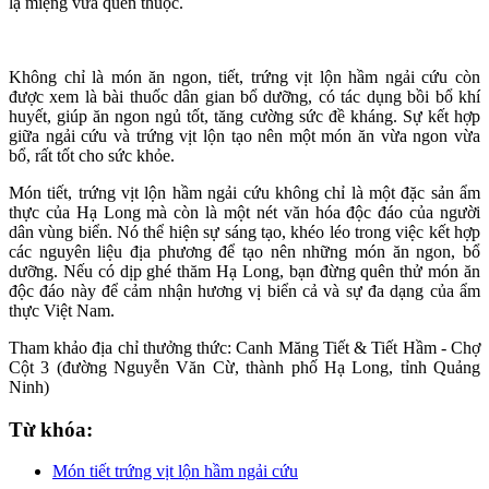
lạ miệng vừa quen thuộc.
Không chỉ là món ăn ngon, tiết, trứng vịt lộn hầm ngải cứu còn
được xem là bài thuốc dân gian bổ dưỡng, có tác dụng bồi bổ khí
huyết, giúp ăn ngon ngủ tốt, tăng cường sức đề kháng. Sự kết hợp
giữa ngải cứu và trứng vịt lộn tạo nên một món ăn vừa ngon vừa
bổ, rất tốt cho sức khỏe.
Món tiết, trứng vịt lộn hầm ngải cứu không chỉ là một đặc sản ẩm
thực của Hạ Long mà còn là một nét văn hóa độc đáo của người
dân vùng biển. Nó thể hiện sự sáng tạo, khéo léo trong việc kết hợp
các nguyên liệu địa phương để tạo nên những món ăn ngon, bổ
dưỡng. Nếu có dịp ghé thăm Hạ Long, bạn đừng quên thử món ăn
độc đáo này để cảm nhận hương vị biển cả và sự đa dạng của ẩm
thực Việt Nam.
Tham khảo địa chỉ thưởng thức: Canh Măng Tiết & Tiết Hầm - Chợ
Cột 3 (đường Nguyễn Văn Cừ, thành phố Hạ Long, tỉnh Quảng
Ninh)
Từ khóa:
Món tiết trứng vịt lộn hầm ngải cứu