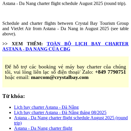
Astana - Da Nang charter flight schedule August 2025 (round trip).
Schedule and charter flights between Crystal Bay Tourism Group
and VietJet Air from Astana - Da Nang in August 2025 (see table
above).
>> XEM THÊM:
TOÀN BỘ LỊCH BAY CHARTER
ASTANA - DA NANG CỦA CBG
Để hỗ trợ các booking vé máy bay charter của chúng
tôi, vui lòng liên lạc số điện thoại/ Zalo:
+849 7790751
hoặc email:
marcom@crystalbay.com
Từ khóa:
Lịch bay charter Astana - Đà Nẵng
Lịch bay charter Astana - Đà Nẵng tháng 08/2025
Astana - Da Nang charter flight schedule August 2025 (round
trip)
Astana - Da Nang charter flight