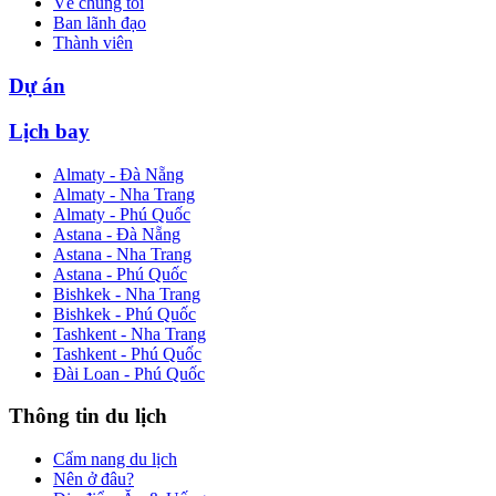
Về chúng tôi
Ban lãnh đạo
Thành viên
Dự án
Lịch bay
Almaty - Đà Nẵng
Almaty - Nha Trang
Almaty - Phú Quốc
Astana - Đà Nẵng
Astana - Nha Trang
Astana - Phú Quốc
Bishkek - Nha Trang
Bishkek - Phú Quốc
Tashkent - Nha Trang
Tashkent - Phú Quốc
Đài Loan - Phú Quốc
Thông tin du lịch
Cẩm nang du lịch
Nên ở đâu?