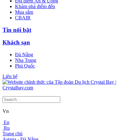
Địa điểm Ăn & Uống
Khám phá điểm đến
Mua sắm
CBAIR
Tin nổi bật
Khách sạn
Đà Nẵng
Nha Trang
Phú Quốc
Liên hệ
Vn
En
Ru
Trang chủ
Astana - Đà Nẵng