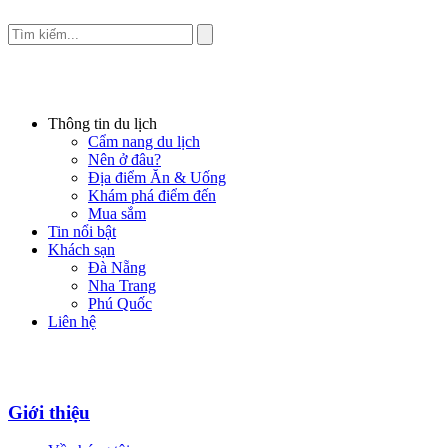
Thông tin du lịch
Cẩm nang du lịch
Nên ở đâu?
Địa điểm Ăn & Uống
Khám phá điểm đến
Mua sắm
Tin nổi bật
Khách sạn
Đà Nẵng
Nha Trang
Phú Quốc
Liên hệ
Giới thiệu