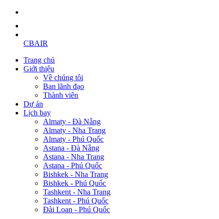
CBAIR
Trang chủ
Giới thiệu
Về chúng tôi
Ban lãnh đạo
Thành viên
Dự án
Lịch bay
Almaty - Đà Nẵng
Almaty - Nha Trang
Almaty - Phú Quốc
Astana - Đà Nẵng
Astana - Nha Trang
Astana - Phú Quốc
Bishkek - Nha Trang
Bishkek - Phú Quốc
Tashkent - Nha Trang
Tashkent - Phú Quốc
Đài Loan - Phú Quốc