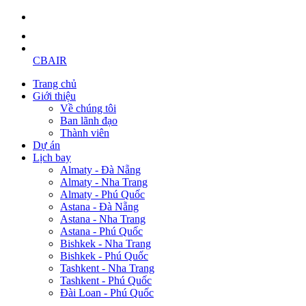
CBAIR
Trang chủ
Giới thiệu
Về chúng tôi
Ban lãnh đạo
Thành viên
Dự án
Lịch bay
Almaty - Đà Nẵng
Almaty - Nha Trang
Almaty - Phú Quốc
Astana - Đà Nẵng
Astana - Nha Trang
Astana - Phú Quốc
Bishkek - Nha Trang
Bishkek - Phú Quốc
Tashkent - Nha Trang
Tashkent - Phú Quốc
Đài Loan - Phú Quốc