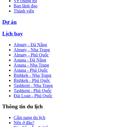
Về chúng tôi
Ban lãnh đạo
Thành viên
Dự án
Lịch bay
Almaty - Đà Nẵng
Almaty - Nha Trang
Almaty - Phú Quốc
Astana - Đà Nẵng
Astana - Nha Trang
Astana - Phú Quốc
Bishkek - Nha Trang
Bishkek - Phú Quốc
Tashkent - Nha Trang
Tashkent - Phú Quốc
Đài Loan - Phú Quốc
Thông tin du lịch
Cẩm nang du lịch
Nên ở đâu?