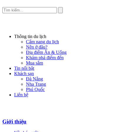
Thông tin du lịch
Cẩm nang du lịch
Nên ở đâu?
Địa điểm Ăn & Uống
Khám phá điểm đến
Mua sắm
Tin nổi bật
Khách sạn
Đà Nẵng
Nha Trang
Phú Quốc
Liên hệ
Giới thiệu