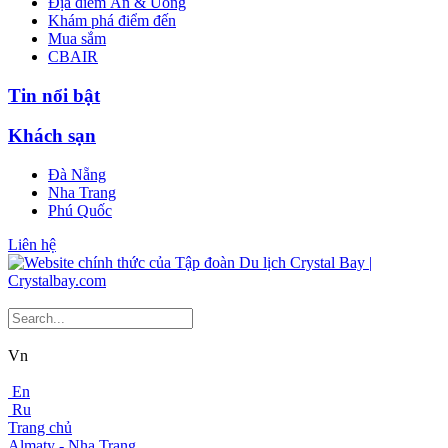
Địa điểm Ăn & Uống
Khám phá điểm đến
Mua sắm
CBAIR
Tin nổi bật
Khách sạn
Đà Nẵng
Nha Trang
Phú Quốc
Liên hệ
Vn
En
Ru
Trang chủ
Almaty - Nha Trang