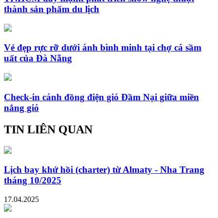
thành sản phẩm du lịch
Vẻ đẹp rực rỡ dưới ánh bình minh tại chợ cá sầm
uất của Đà Nẵng
Check-in cánh đồng điện gió Đầm Nại giữa miền
nắng gió
TIN LIÊN QUAN
Lịch bay khứ hồi (charter) từ Almaty - Nha Trang
tháng 10/2025
17.04.2025