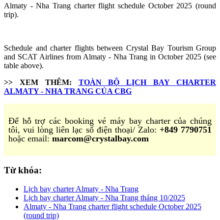
Almaty - Nha Trang charter flight schedule October 2025 (round
trip).
Schedule and charter flights between Crystal Bay Tourism Group
and SCAT Airlines from Almaty - Nha Trang in October 2025 (see
table above).
>> XEM THÊM:
TOÀN BỘ LỊCH BAY CHARTER
ALMATY - NHA TRANG CỦA CBG
Để hỗ trợ các booking vé máy bay charter của chúng
tôi, vui lòng liên lạc số điện thoại/ Zalo:
+849 7790751
hoặc email:
marcom@crystalbay.com
Từ khóa:
Lịch bay charter Almaty - Nha Trang
Lịch bay charter Almaty - Nha Trang tháng 10/2025
Almaty - Nha Trang charter flight schedule October 2025
(round trip)