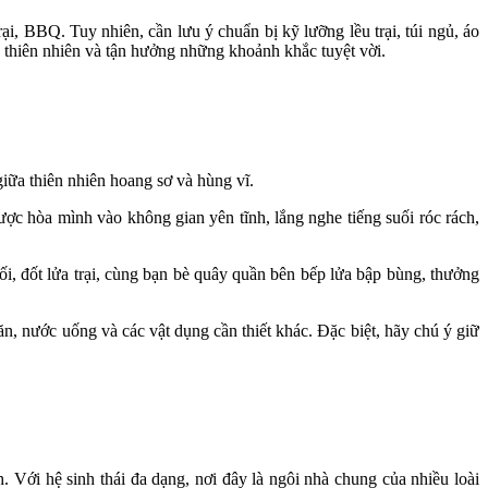
i, BBQ. Tuy nhiên, cần lưu ý chuẩn bị kỹ lưỡng lều trại, túi ngủ, áo
o thiên nhiên và tận hưởng những khoảnh khắc tuyệt vời.
iữa thiên nhiên hoang sơ và hùng vĩ.
ược hòa mình vào không gian yên tĩnh, lắng nghe tiếng suối róc rách,
i, đốt lửa trại, cùng bạn bè quây quần bên bếp lửa bập bùng, thưởng
n, nước uống và các vật dụng cần thiết khác. Đặc biệt, hãy chú ý giữ
 Với hệ sinh thái đa dạng, nơi đây là ngôi nhà chung của nhiều loài