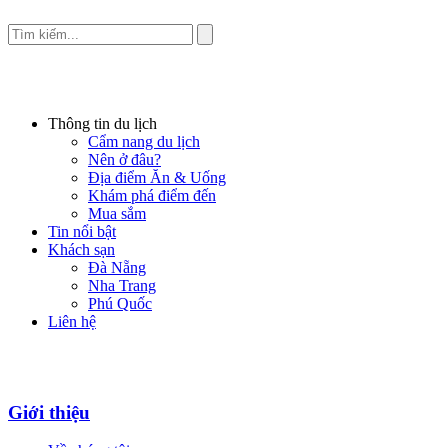
Thông tin du lịch
Cẩm nang du lịch
Nên ở đâu?
Địa điểm Ăn & Uống
Khám phá điểm đến
Mua sắm
Tin nổi bật
Khách sạn
Đà Nẵng
Nha Trang
Phú Quốc
Liên hệ
Giới thiệu