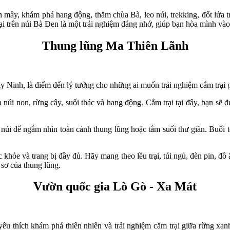
mây, khám phá hang động, thăm chùa Bà, leo núi, trekking, đốt lửa trạ
rại trên núi Bà Đen là một trải nghiệm đáng nhớ, giúp bạn hòa mình và
Thung lũng Ma Thiên Lãnh
Ninh, là điểm đến lý tưởng cho những ai muốn trải nghiệm cắm trại g
úi non, rừng cây, suối thác và hang động. Cắm trại tại đây, bạn sẽ đ
núi để ngắm nhìn toàn cảnh thung lũng hoặc tắm suối thư giãn. Buổi tố
hỏe và trang bị đầy đủ. Hãy mang theo lều trại, túi ngủ, đèn pin, đồ ă
 sơ của thung lũng.
Vườn quốc gia Lò Gò - Xa Mát
 thích khám phá thiên nhiên và trải nghiệm cắm trại giữa rừng xanh.