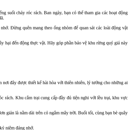
iếng suối chảy róc rách. Ban ngày, bạn có thể tham gia các hoạt động
dã.
ng nhớ. Đừng quên mang theo ống nhòm để quan sát các loài động vật
gây hại đến động thực vật. Hãy góp phần bảo vệ khu rừng quý giá này
nơi đây được thiết kế hài hòa với thiên nhiên, lý tưởng cho những ai
rách. Khu cắm trại cung cấp đầy đủ tiện nghi với lều trại, khu vực
ơn giản là nằm dài trên cỏ ngắm mây trời. Buổi tối, cùng bạn bè quây
 kỷ niệm đáng nhớ.