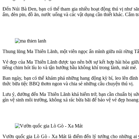
Đến Núi Bà Đen, bạn có thể tham gia nhiều hoạt động thú vị như săn 
ấm, đèn pin, đồ ăn, nước uống và các vật dụng cần thiết khác. Cắm t
Thung lũng Ma Thiên Lãnh, một viên ngọc ẩn mình giữa núi rừng Tây 
Vẻ đẹp của Ma Thiên Lãnh được tạo nên bởi sự kết hợp hài hòa giữa n
tiếng chim hót líu lo và tận hưởng bầu không khí trong lành, mát mẻ.
Ban ngày, bạn có thể khám phá những hang động kỳ bí, leo lên đỉnh 
thức bữa tiệc BBQ thơm ngon và chia sẻ những câu chuyện thú vị.
Lưu ý, đường đến Ma Thiên Lãnh khá hiểm trở, bạn cần chuẩn bị sức k
gìn vệ sinh môi trường, không xả rác bừa bãi để bảo vệ vẻ đẹp hoang
Vườn quốc gia Lò Gò - Xa Mát là điểm đến lý tưởng cho những ai yêu