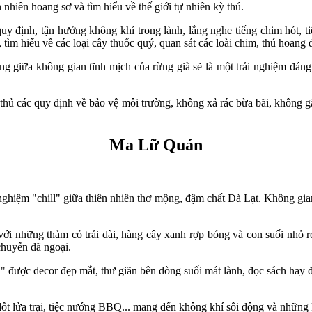
nhiên hoang sơ và tìm hiểu về thế giới tự nhiên kỳ thú.
uy định, tận hưởng không khí trong lành, lắng nghe tiếng chim hót, t
tìm hiểu về các loại cây thuốc quý, quan sát các loài chim, thú hoang 
ừng giữa không gian tĩnh mịch của rừng già sẽ là một trải nghiệm đá
 thủ các quy định về bảo vệ môi trường, không xả rác bừa bãi, không 
Ma Lữ Quán
hiệm "chill" giữa thiên nhiên thơ mộng, đậm chất Đà Lạt. Không gian 
những thảm cỏ trải dài, hàng cây xanh rợp bóng và con suối nhỏ róc 
chuyến dã ngoại.
l" được decor đẹp mắt, thư giãn bên dòng suối mát lành, đọc sách hay đ
đốt lửa trại, tiệc nướng BBQ... mang đến không khí sôi động và những