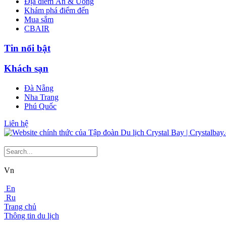
Địa điểm Ăn & Uống
Khám phá điểm đến
Mua sắm
CBAIR
Tin nổi bật
Khách sạn
Đà Nẵng
Nha Trang
Phú Quốc
Liên hệ
Vn
En
Ru
Trang chủ
Thông tin du lịch