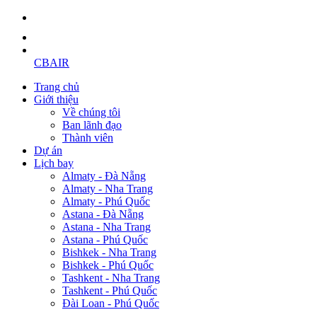
CBAIR
Trang chủ
Giới thiệu
Về chúng tôi
Ban lãnh đạo
Thành viên
Dự án
Lịch bay
Almaty - Đà Nẵng
Almaty - Nha Trang
Almaty - Phú Quốc
Astana - Đà Nẵng
Astana - Nha Trang
Astana - Phú Quốc
Bishkek - Nha Trang
Bishkek - Phú Quốc
Tashkent - Nha Trang
Tashkent - Phú Quốc
Đài Loan - Phú Quốc