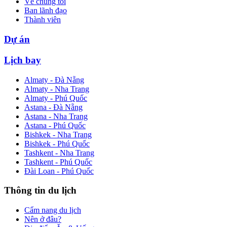
Về chúng tôi
Ban lãnh đạo
Thành viên
Dự án
Lịch bay
Almaty - Đà Nẵng
Almaty - Nha Trang
Almaty - Phú Quốc
Astana - Đà Nẵng
Astana - Nha Trang
Astana - Phú Quốc
Bishkek - Nha Trang
Bishkek - Phú Quốc
Tashkent - Nha Trang
Tashkent - Phú Quốc
Đài Loan - Phú Quốc
Thông tin du lịch
Cẩm nang du lịch
Nên ở đâu?