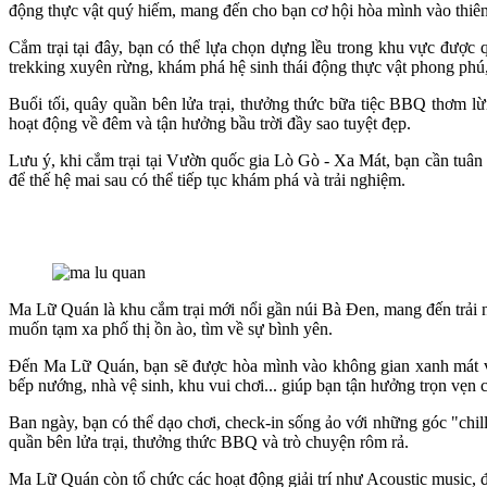
động thực vật quý hiếm, mang đến cho bạn cơ hội hòa mình vào thiên 
Cắm trại tại đây, bạn có thể lựa chọn dựng lều trong khu vực được q
trekking xuyên rừng, khám phá hệ sinh thái động thực vật phong phú, 
Buổi tối, quây quần bên lửa trại, thưởng thức bữa tiệc BBQ thơm l
hoạt động về đêm và tận hưởng bầu trời đầy sao tuyệt đẹp.
Lưu ý, khi cắm trại tại Vườn quốc gia Lò Gò - Xa Mát, bạn cần tuân
để thế hệ mai sau có thể tiếp tục khám phá và trải nghiệm.
Ma Lữ Quán là khu cắm trại mới nổi gần núi Bà Đen, mang đến trải ng
muốn tạm xa phố thị ồn ào, tìm về sự bình yên.
Đến Ma Lữ Quán, bạn sẽ được hòa mình vào không gian xanh mát với 
bếp nướng, nhà vệ sinh, khu vui chơi... giúp bạn tận hưởng trọn vẹn 
Ban ngày, bạn có thể dạo chơi, check-in sống ảo với những góc "chil
quần bên lửa trại, thưởng thức BBQ và trò chuyện rôm rả.
Ma Lữ Quán còn tổ chức các hoạt động giải trí như Acoustic music, 