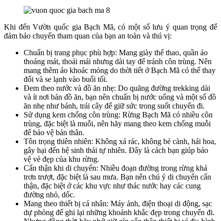
Khi đến Vườn quốc gia Bạch Mã, có một số lưu ý quan trọng để
đảm bảo chuyến tham quan của bạn an toàn và thú vị:
Chuẩn bị trang phục phù hợp: Mang giày thể thao, quần áo
thoáng mát, thoải mái nhưng dài tay để tránh côn trùng. Nên
mang thêm áo khoác mỏng do thời tiết ở Bạch Mã có thể thay
đổi và se lạnh vào buổi tối.
Đem theo nước và đồ ăn nhẹ: Do quãng đường trekking dài
và ít nơi bán đồ ăn, bạn nên chuẩn bị nước uống và một số đồ
ăn nhẹ như bánh, trái cây để giữ sức trong suốt chuyến đi.
Sử dụng kem chống côn trùng: Rừng Bạch Mã có nhiều côn
trùng, đặc biệt là muỗi, nên hãy mang theo kem chống muỗi
để bảo vệ bản thân.
Tôn trọng thiên nhiên: Không xả rác, không bẻ cành, hái hoa,
gây hại đến hệ sinh thái tự nhiên. Đây là cách bạn giúp bảo
vệ vẻ đẹp của khu rừng.
Cẩn thận khi di chuyển: Nhiều đoạn đường trong rừng khá
trơn trượt, đặc biệt là sau mưa. Bạn nên chú ý di chuyển cẩn
thận, đặc biệt ở các khu vực như thác nước hay các cung
đường nhỏ, dốc.
Mang theo thiết bị cá nhân: Máy ảnh, điện thoại di động, sạc
dự phòng để ghi lại những khoảnh khắc đẹp trong chuyến đi.