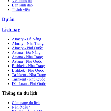
Về chúng tôi
Ban lãnh đạo
Thành viên
Dự án
Lịch bay
Almaty - Đà Nẵng
Almaty - Nha Trang
Almaty - Phú Quốc
Astana - Đà Nẵng
Astana - Nha Trang
Astana - Phú Quốc
Bishkek - Nha Trang
Bishkek - Phú Quốc
Tashkent - Nha Trang
Tashkent - Phú Quốc
Đài Loan - Phú Quốc
Thông tin du lịch
Cẩm nang du lịch
Nên ở đâu?