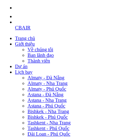
CBAIR
Trang chủ
Giới thiệu
Về chúng tôi
Ban lãnh đạo
Thành viên
Dự án
Lịch bay
Almaty - Đà Nẵng
Almaty - Nha Trang
Almaty - Phú Quốc
Astana - Đà Nẵng
Astana - Nha Trang
Astana - Phú Quốc
Bishkek - Nha Trang
Bishkek - Phú Quốc
Tashkent - Nha Trang
Tashkent - Phú Quốc
Đài Loan - Phú Quốc