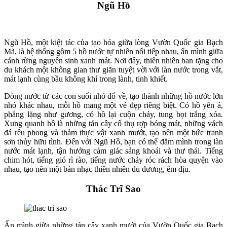
Ngũ Hồ
Ngũ Hồ, một kiệt tác của tạo hóa giữa lòng Vườn Quốc gia Bạch
Mã, là hệ thống gồm 5 hồ nước tự nhiên nối tiếp nhau, ẩn mình giữa
cánh rừng nguyên sinh xanh mát. Nơi đây, thiên nhiên ban tặng cho
du khách một không gian thư giãn tuyệt vời với làn nước trong vắt,
mát lạnh cùng bầu không khí trong lành, tinh khiết.
Dòng nước từ các con suối nhỏ đổ về, tạo thành những hồ nước lớn
nhỏ khác nhau, mỗi hồ mang một vẻ đẹp riêng biệt. Có hồ yên ả,
phẳng lặng như gương, có hồ lại cuộn chảy, tung bọt trắng xóa.
Xung quanh hồ là những tán cây cổ thụ rợp bóng mát, những vách
đá rêu phong và thảm thực vật xanh mướt, tạo nên một bức tranh
sơn thủy hữu tình. Đến với Ngũ Hồ, bạn có thể đắm mình trong làn
nước mát lạnh, tận hưởng cảm giác sảng khoái và thư thái. Tiếng
chim hót, tiếng gió rì rào, tiếng nước chảy róc rách hòa quyện vào
nhau, tạo nên một bản nhạc thiên nhiên du dương, êm dịu.
Thác Trĩ Sao
Ẩn mình giữa những tán cây xanh mướt của Vườn Quốc gia Bạch