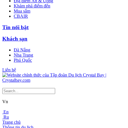
Địa điểm Ăn & Uống
Khám phá điểm đến
Mua sắm
CBAIR
Tin nổi bật
Khách sạn
Đà Nẵng
Nha Trang
Phú Quốc
Liên hệ
Vn
En
Ru
Trang chủ
Thông tin du lịch