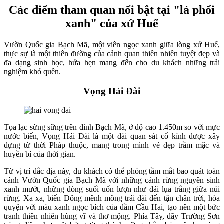
Các điểm tham quan nổi bật tại "lá phổi
xanh" của xứ Huế
Vườn Quốc gia Bạch Mã, một viên ngọc xanh giữa lòng xứ Huế,
thực sự là một thiên đường của cảnh quan thiên nhiên tuyệt đẹp và
đa dạng sinh học, hứa hẹn mang đến cho du khách những trải
nghiệm khó quên.
Vọng Hải Đài
Tọa lạc sừng sững trên đỉnh Bạch Mã, ở độ cao 1.450m so với mực
nước biển, Vọng Hải Đài là một đài quan sát cổ kính được xây
dựng từ thời Pháp thuộc, mang trong mình vẻ đẹp trầm mặc và
huyền bí của thời gian.
Từ vị trí đắc địa này, du khách có thể phóng tầm mắt bao quát toàn
cảnh Vườn Quốc gia Bạch Mã với những cánh rừng nguyên sinh
xanh mướt, những dòng suối uốn lượn như dải lụa trắng giữa núi
rừng. Xa xa, biển Đông mênh mông trải dài đến tận chân trời, hòa
quyện với màu xanh ngọc bích của đầm Cầu Hai, tạo nên một bức
tranh thiên nhiên hùng vĩ và thơ mộng. Phía Tây, dãy Trường Sơn