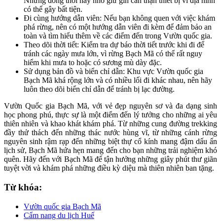
Nhưng đồng thời hãy nhớ giữ gìn cẩn thận thiết bị vì địa hình
có thể gây bất tiện.
Đi cùng hướng dẫn viên: Nếu bạn không quen với việc khám
phá rừng, nên có một hướng dẫn viên đi kèm để đảm bảo an
toàn và tìm hiểu thêm về các điểm đến trong Vườn quốc gia.
Theo dõi thời tiết: Kiểm tra dự báo thời tiết trước khi đi để
tránh các ngày mưa lớn, vì rừng Bạch Mã có thể rất nguy
hiểm khi mưa to hoặc có sương mù dày đặc.
Sử dụng bản đồ và biển chỉ dẫn: Khu vực Vườn quốc gia
Bạch Mã khá rộng lớn và có nhiều lối đi khác nhau, nên hãy
luôn theo dõi biển chỉ dẫn để tránh bị lạc đường.
Vườn Quốc gia Bạch Mã, với vẻ đẹp nguyên sơ và đa dạng sinh
học phong phú, thực sự là một điểm đến lý tưởng cho những ai yêu
thiên nhiên và khao khát khám phá. Từ những cung đường trekking
đầy thử thách đến những thác nước hùng vĩ, từ những cánh rừng
nguyên sinh rậm rạp đến những biệt thự cổ kính mang đậm dấu ấn
lịch sử, Bạch Mã hứa hẹn mang đến cho bạn những trải nghiệm khó
quên. Hãy đến với Bạch Mã để tận hưởng những giây phút thư giãn
tuyệt vời và khám phá những điều kỳ diệu mà thiên nhiên ban tặng.
Từ khóa:
Vườn quốc gia Bạch Mã
Cẩm nang du lịch Huế