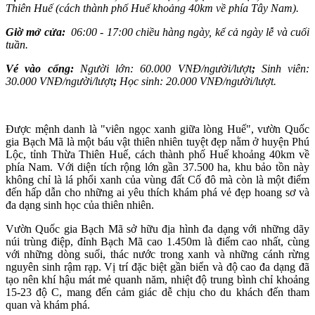
Thiên Huế (cách thành phố Huế khoảng 40km về phía Tây Nam).
Giờ mở cửa:
06:00 - 17:00 chiều hàng ngày, kể cả ngày lễ và cuối
tuần.
Vé vào cổng:
Người lớn: 60.000 VNĐ/người/lượt
;
Sinh viên:
30.000 VNĐ/người/lượt
;
Học sinh: 20.000 VNĐ/người/lượt.
Được mệnh danh là "viên ngọc xanh giữa lòng Huế", vườn Quốc
gia Bạch Mã là một báu vật thiên nhiên tuyệt đẹp nằm ở huyện Phú
Lộc, tỉnh Thừa Thiên Huế, cách thành phố Huế khoảng 40km về
phía Nam. Với diện tích rộng lớn gần 37.500 ha, khu bảo tồn này
không chỉ là lá phổi xanh của vùng đất Cố đô mà còn là một điểm
đến hấp dẫn cho những ai yêu thích khám phá vẻ đẹp hoang sơ và
đa dạng sinh học của thiên nhiên.
Vườn Quốc gia Bạch Mã sở hữu địa hình đa dạng với những dãy
núi trùng điệp, đỉnh Bạch Mã cao 1.450m là điểm cao nhất, cùng
với những dòng suối, thác nước trong xanh và những cánh rừng
nguyên sinh rậm rạp. Vị trí đặc biệt gần biển và độ cao đa dạng đã
tạo nên khí hậu mát mẻ quanh năm, nhiệt độ trung bình chỉ khoảng
15-23 độ C, mang đến cảm giác dễ chịu cho du khách đến tham
quan và khám phá.