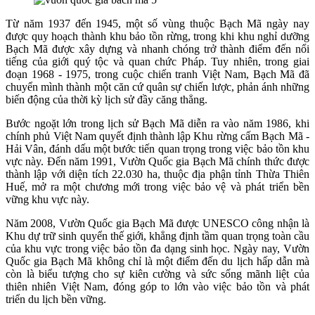
Từ năm 1937 đến 1945, một số vùng thuộc Bạch Mã ngày nay
được quy hoạch thành khu bảo tồn rừng, trong khi khu nghỉ dưỡng
Bạch Mã được xây dựng và nhanh chóng trở thành điểm đến nổi
tiếng của giới quý tộc và quan chức Pháp. Tuy nhiên, trong giai
đoạn 1968 - 1975, trong cuộc chiến tranh Việt Nam, Bạch Mã đã
chuyển mình thành một căn cứ quân sự chiến lược, phản ánh những
biến động của thời kỳ lịch sử đầy căng thẳng.
Bước ngoặt lớn trong lịch sử Bạch Mã diễn ra vào năm 1986, khi
chính phủ Việt Nam quyết định thành lập Khu rừng cấm Bạch Mã -
Hải Vân, đánh dấu một bước tiến quan trọng trong việc bảo tồn khu
vực này. Đến năm 1991, Vườn Quốc gia Bạch Mã chính thức được
thành lập với diện tích 22.030 ha, thuộc địa phận tỉnh Thừa Thiên
Huế, mở ra một chương mới trong việc bảo vệ và phát triển bền
vững khu vực này.
Năm 2008, Vườn Quốc gia Bạch Mã được UNESCO công nhận là
Khu dự trữ sinh quyển thế giới, khẳng định tầm quan trọng toàn cầu
của khu vực trong việc bảo tồn đa dạng sinh học. Ngày nay, Vườn
Quốc gia Bạch Mã không chỉ là một điểm đến du lịch hấp dẫn mà
còn là biểu tượng cho sự kiên cường và sức sống mãnh liệt của
thiên nhiên Việt Nam, đóng góp to lớn vào việc bảo tồn và phát
triển du lịch bền vững.