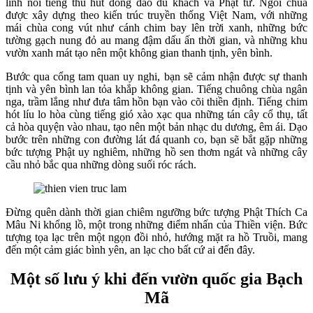
linh nổi tiếng thu hút đông đảo du khách và Phật tử. Ngôi chùa
được xây dựng theo kiến trúc truyền thống Việt Nam, với những
mái chùa cong vút như cánh chim bay lên trời xanh, những bức
tường gạch nung đỏ au mang đậm dấu ấn thời gian, và những khu
vườn xanh mát tạo nên một không gian thanh tịnh, yên bình.
Bước qua cổng tam quan uy nghi, bạn sẽ cảm nhận được sự thanh
tịnh và yên bình lan tỏa khắp không gian. Tiếng chuông chùa ngân
nga, trầm lắng như đưa tâm hồn bạn vào cõi thiền định. Tiếng chim
hót líu lo hòa cùng tiếng gió xào xạc qua những tán cây cổ thụ, tất
cả hòa quyện vào nhau, tạo nên một bản nhạc du dương, êm ái. Dạo
bước trên những con đường lát đá quanh co, bạn sẽ bắt gặp những
bức tượng Phật uy nghiêm, những hồ sen thơm ngát và những cây
cầu nhỏ bắc qua những dòng suối róc rách.
Đừng quên dành thời gian chiêm ngưỡng bức tượng Phật Thích Ca
Mâu Ni khổng lồ, một trong những điểm nhấn của Thiền viện. Bức
tượng tọa lạc trên một ngọn đồi nhỏ, hướng mặt ra hồ Truồi, mang
đến một cảm giác bình yên, an lạc cho bất cứ ai đến đây.
Một số lưu ý khi đến vườn quốc gia Bạch
Mã