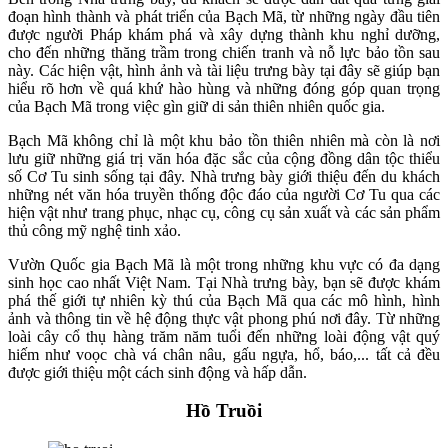
đoạn hình thành và phát triển của Bạch Mã, từ những ngày đầu tiên
được người Pháp khám phá và xây dựng thành khu nghỉ dưỡng,
cho đến những thăng trầm trong chiến tranh và nỗ lực bảo tồn sau
này. Các hiện vật, hình ảnh và tài liệu trưng bày tại đây sẽ giúp bạn
hiểu rõ hơn về quá khứ hào hùng và những đóng góp quan trọng
của Bạch Mã trong việc gìn giữ di sản thiên nhiên quốc gia.
Bạch Mã không chỉ là một khu bảo tồn thiên nhiên mà còn là nơi
lưu giữ những giá trị văn hóa đặc sắc của cộng đồng dân tộc thiểu
số Cơ Tu sinh sống tại đây. Nhà trưng bày giới thiệu đến du khách
những nét văn hóa truyền thống độc đáo của người Cơ Tu qua các
hiện vật như trang phục, nhạc cụ, công cụ sản xuất và các sản phẩm
thủ công mỹ nghệ tinh xảo.
Vườn Quốc gia Bạch Mã là một trong những khu vực có đa dạng
sinh học cao nhất Việt Nam. Tại Nhà trưng bày, bạn sẽ được khám
phá thế giới tự nhiên kỳ thú của Bạch Mã qua các mô hình, hình
ảnh và thông tin về hệ động thực vật phong phú nơi đây. Từ những
loài cây cổ thụ hàng trăm năm tuổi đến những loài động vật quý
hiếm như voọc chà vá chân nâu, gấu ngựa, hổ, báo,... tất cả đều
được giới thiệu một cách sinh động và hấp dẫn.
Hồ Truồi