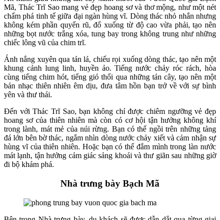
Mã, Thác Trĩ Sao mang vẻ đẹp hoang sơ và thơ mộng, như một nét
chấm phá tinh tế giữa đại ngàn hùng vĩ. Dòng thác nhỏ nhắn nhưng
không kém phần quyến rũ, đổ xuống từ độ cao vừa phải, tạo nên
những bọt nước trắng xóa, tung bay trong không trung như những
chiếc lông vũ của chim trĩ.
Ánh nắng xuyên qua tán lá, chiếu rọi xuống dòng thác, tạo nên một
khung cảnh lung linh, huyền ảo. Tiếng nước chảy róc rách, hòa
cùng tiếng chim hót, tiếng gió thổi qua những tán cây, tạo nên một
bản nhạc thiên nhiên êm dịu, đưa tâm hồn bạn trở về với sự bình
yên và thư thái.
Đến với Thác Trĩ Sao, bạn không chỉ được chiêm ngưỡng vẻ đẹp
hoang sơ của thiên nhiên mà còn có cơ hội tận hưởng không khí
trong lành, mát mẻ của núi rừng. Bạn có thể ngồi trên những tảng
đá lớn bên bờ thác, ngắm nhìn dòng nước chảy xiết và cảm nhận sự
hùng vĩ của thiên nhiên. Hoặc bạn có thể đắm mình trong làn nước
mát lạnh, tận hưởng cảm giác sảng khoái và thư giãn sau những giờ
đi bộ khám phá.
Nhà trưng bày Bạch Mã
Bên trong Nhà trưng bày, du khách sẽ được dẫn dắt qua từng giai