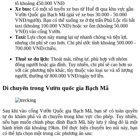
tô khoảng 450.000 VNĐ
Xe bus:
Có một số tuyến xe bus từ Huế đi qua khu vực gần
Vườn Quốc gia Bạch Mã (giá vé xe bus 30.000 - 50.000
VNĐ/người). Bạn có thể xuống xe ở thị trấn Phú Lộc rồi bắt
taxi (khoảng 100.000 VNĐ) hoặc xe ôm (khoảng 50.000
VNĐ) vào cổng Vườn.
Taxi:
Lựa chọn này mang lại sự nhanh chóng và tiện lợi,
nhưng chi phí sẽ cao hơn. Chi phí ước tính khoảng 500.000 -
700.000 VNĐ/chiều.
Thuê xe du lịch:
Thoải mái, riêng tư, phù hợp với nhóm
đông người hoặc gia đình. Tuy nhiên, chi phí sẽ cao hơn so
với các phương tiện khác, tùy thuộc vào loại xe và số lượng
người, thường từ 800.000 VNĐ/ngày trở lên.
Di chuyển trong Vườn quốc gia Bạch Mã
Sau khi vào cổng Vườn Quốc gia Bạch Mã, bạn sẽ có toàn quyền
tự do khám phá và di chuyển trong khu vực cho phép. Tuy nhiên,
nếu bạn muốn chinh phục đỉnh Bạch Mã, hãy lưu ý rằng đó là một
hành trình dài khoảng 19km. Để thực hiện chuyến leo núi này, bạn
có thể lựa chọn một trong các phương án sau: