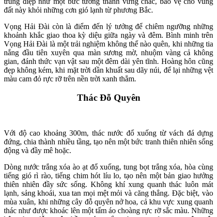
trùng điệp như một bức tường thành vững chắc, bảo vệ cho vùng
đất này khỏi những cơn gió lạnh từ phương Bắc.
Vọng Hải Đài còn là điểm đến lý tưởng để chiêm ngưỡng những
khoảnh khắc giao thoa kỳ diệu giữa ngày và đêm. Bình minh trên
Vọng Hải Đài là một trải nghiệm không thể nào quên, khi những tia
nắng đầu tiên xuyên qua màn sương mờ, nhuộm vàng cả không
gian, đánh thức vạn vật sau một đêm dài yên tĩnh. Hoàng hôn cũng
đẹp không kém, khi mặt trời dần khuất sau dãy núi, để lại những vệt
màu cam đỏ rực rỡ trên nền trời xanh thẳm.
Thác Đỗ Quyên
Với độ cao khoảng 300m, thác nước đổ xuống từ vách đá dựng
đứng, chia thành nhiều tầng, tạo nên một bức tranh thiên nhiên sống
động và đầy mê hoặc.
Dòng nước trắng xóa ào ạt đổ xuống, tung bọt trắng xóa, hòa cùng
tiếng gió rì rào, tiếng chim hót líu lo, tạo nên một bản giao hưởng
thiên nhiên đầy sức sống. Không khí xung quanh thác luôn mát
lạnh, sảng khoái, xua tan mọi mệt mỏi và căng thẳng. Đặc biệt, vào
mùa xuân, khi những cây đỗ quyên nở hoa, cả khu vực xung quanh
thác như được khoác lên một tấm áo choàng rực rỡ sắc màu. Những