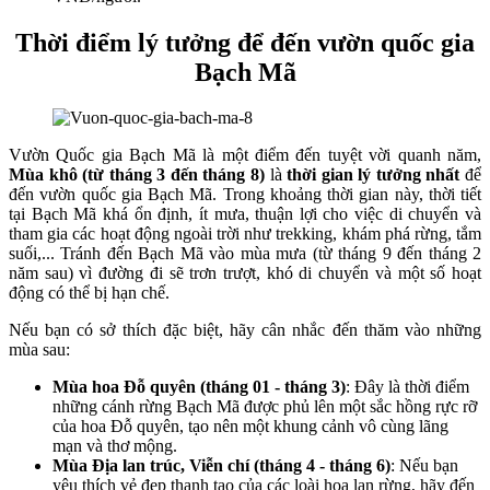
Thời điểm lý tưởng để đến vườn quốc gia
Bạch Mã
Vườn Quốc gia Bạch Mã là một điểm đến tuyệt vời quanh năm,
Mùa khô (từ tháng 3 đến tháng 8)
là
thời gian lý tưởng nhất
để
đến vườn quốc gia Bạch Mã. Trong khoảng thời gian này, thời tiết
tại Bạch Mã khá ổn định, ít mưa, thuận lợi cho việc di chuyển và
tham gia các hoạt động ngoài trời như trekking, khám phá rừng, tắm
suối,... Tránh đến Bạch Mã vào mùa mưa (từ tháng 9 đến tháng 2
năm sau) vì đường đi sẽ trơn trượt, khó di chuyển và một số hoạt
động có thể bị hạn chế.
Nếu bạn có sở thích đặc biệt, hãy cân nhắc đến thăm vào những
mùa sau:
Mùa hoa Đỗ quyên (tháng 01 - tháng 3)
: Đây là thời điểm
những cánh rừng Bạch Mã được phủ lên một sắc hồng rực rỡ
của hoa Đỗ quyên, tạo nên một khung cảnh vô cùng lãng
mạn và thơ mộng.
Mùa Địa lan trúc, Viễn chí (tháng 4 - tháng 6)
: Nếu bạn
yêu thích vẻ đẹp thanh tao của các loài hoa lan rừng, hãy đến