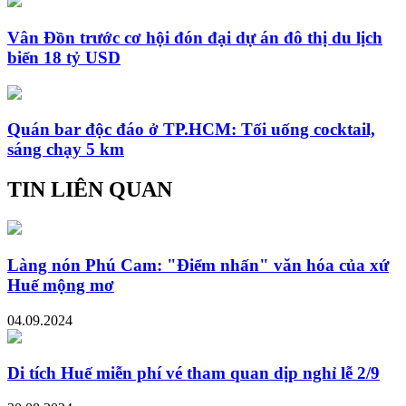
Vân Đồn trước cơ hội đón đại dự án đô thị du lịch
biển 18 tỷ USD
Quán bar độc đáo ở TP.HCM: Tối uống cocktail,
sáng chạy 5 km
TIN LIÊN QUAN
Làng nón Phú Cam: "Điểm nhấn" văn hóa của xứ
Huế mộng mơ
04.09.2024
Di tích Huế miễn phí vé tham quan dịp nghỉ lễ 2/9