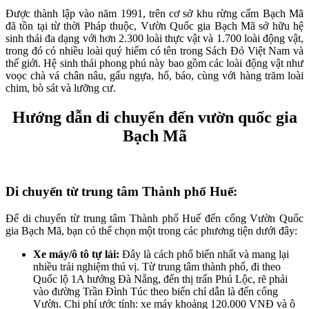
Được thành lập vào năm 1991, trên cơ sở khu rừng cấm Bạch Mã
đã tồn tại từ thời Pháp thuộc, Vườn Quốc gia Bạch Mã sở hữu hệ
sinh thái đa dạng với hơn 2.300 loài thực vật và 1.700 loài động vật,
trong đó có nhiều loài quý hiếm có tên trong Sách Đỏ Việt Nam và
thế giới. Hệ sinh thái phong phú này bao gồm các loài động vật như
voọc chà vá chân nâu, gấu ngựa, hổ, báo, cùng với hàng trăm loài
chim, bò sát và lưỡng cư.
Hướng dẫn di chuyển đến vườn quốc gia
Bạch Mã
Di chuyển từ trung tâm Thành phố Huế
:
Để di chuyển từ trung tâm Thành phố Huế đến cổng Vườn Quốc
gia Bạch Mã, bạn có thể chọn một trong các phương tiện dưới đây:
Xe máy/ô tô tự lái:
Đây là cách phổ biến nhất và mang lại
nhiều trải nghiệm thú vị. Từ trung tâm thành phố, đi theo
Quốc lộ 1A hướng Đà Nẵng, đến thị trấn Phú Lộc, rẽ phải
vào đường Trần Đình Túc theo biển chỉ dẫn là đến cổng
Vườn. Chi phí ước tính: xe máy khoảng 120.000 VNĐ và ô