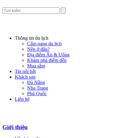
Thông tin du lịch
Cẩm nang du lịch
Nên ở đâu?
Địa điểm Ăn & Uống
Khám phá điểm đến
Mua sắm
Tin nổi bật
Khách sạn
Đà Nẵng
Nha Trang
Phú Quốc
Liên hệ
Giới thiệu