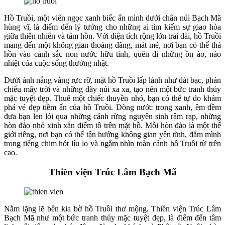
Hồ Truồi, một viên ngọc xanh biếc ẩn mình dưới chân núi Bạch Mã
hùng vĩ, là điểm đến lý tưởng cho những ai tìm kiếm sự giao hòa
giữa thiên nhiên và tâm hồn. Với diện tích rộng lớn trải dài, hồ Truồi
mang đến một không gian thoáng đãng, mát mẻ, nơi bạn có thể thả
hồn vào cảnh sắc non nước hữu tình, quên đi những ồn ào, náo
nhiệt của cuộc sống thường nhật.
Dưới ánh nắng vàng rực rỡ, mặt hồ Truồi lấp lánh như dát bạc, phản
chiếu mây trời và những dãy núi xa xa, tạo nên một bức tranh thủy
mặc tuyệt đẹp. Thuê một chiếc thuyền nhỏ, bạn có thể tự do khám
phá vẻ đẹp tiềm ẩn của hồ Truồi. Dòng nước trong xanh, êm đềm
đưa bạn len lỏi qua những cánh rừng nguyên sinh rậm rạp, những
hòn đảo nhỏ xinh xắn điểm tô trên mặt hồ. Mỗi hòn đảo là một thế
giới riêng, nơi bạn có thể tận hưởng không gian yên tĩnh, đắm mình
trong tiếng chim hót líu lo và ngắm nhìn toàn cảnh hồ Truồi từ trên
cao.
Thiền viện Trúc Lâm Bạch Mã
Nằm lặng lẽ bên kia bờ hồ Truồi thơ mộng, Thiền viện Trúc Lâm
Bạch Mã như một bức tranh thủy mặc tuyệt đẹp, là điểm đến tâm