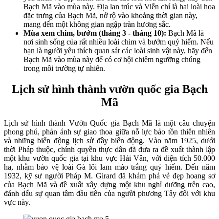
Bạch Mã vào mùa này. Địa lan trúc và Viễn chí là hai loài hoa
đặc trưng của Bạch Mã, nở rộ vào khoảng thời gian này,
mang đến một không gian ngập tràn hương sắc.
Mùa xem chim, bướm (tháng 3 - tháng 10):
Bạch Mã là
nơi sinh sống của rất nhiều loài chim và bướm quý hiếm. Nếu
bạn là người yêu thích quan sát các loài sinh vật này, hãy đến
Bạch Mã vào mùa này để có cơ hội chiêm ngưỡng chúng
trong môi trường tự nhiên.
Lịch sử hình thành vườn quốc gia Bạch
Mã
Lịch sử hình thành Vườn Quốc gia Bạch Mã là một câu chuyện
phong phú, phản ánh sự giao thoa giữa nỗ lực bảo tồn thiên nhiên
và những biến động lịch sử đầy biến động. Vào năm 1925, dưới
thời Pháp thuộc, chính quyền thực dân đã đưa ra đề xuất thành lập
một khu vườn quốc gia tại khu vực Hải Vân, với diện tích 50.000
ha, nhằm bảo vệ loài Gà lôi lam mào trắng quý hiếm. Đến năm
1932, kỹ sư người Pháp M. Girard đã khám phá vẻ đẹp hoang sơ
của Bạch Mã và đề xuất xây dựng một khu nghỉ dưỡng trên cao,
đánh dấu sự quan tâm đầu tiên của người phương Tây đối với khu
vực này.