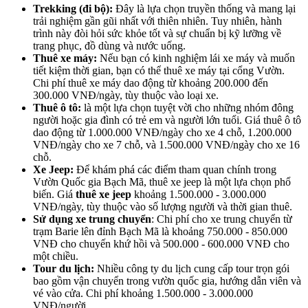
Trekking (đi bộ):
Đây là lựa chọn truyền thống và mang lại
trải nghiệm gần gũi nhất với thiên nhiên. Tuy nhiên, hành
trình này đòi hỏi sức khỏe tốt và sự chuẩn bị kỹ lưỡng về
trang phục, đồ dùng và nước uống.
Thuê xe máy:
Nếu bạn có kinh nghiệm lái xe máy và muốn
tiết kiệm thời gian, bạn có thể thuê xe máy tại cổng Vườn.
Chi phí thuê xe máy dao động từ khoảng 200.000 đến
300.000 VNĐ/ngày, tùy thuộc vào loại xe.
Thuê ô tô:
là một lựa chọn tuyệt vời cho những nhóm đông
người hoặc gia đình có trẻ em và người lớn tuổi. Giá thuê ô tô
dao động từ 1.000.000 VNĐ/ngày cho xe 4 chỗ, 1.200.000
VNĐ/ngày cho xe 7 chỗ, và 1.500.000 VNĐ/ngày cho xe 16
chỗ.
Xe Jeep:
Để khám phá các điểm tham quan chính trong
Vườn Quốc gia Bạch Mã, thuê xe jeep là một lựa chọn phổ
biến. Giá
thuê xe jeep
khoảng 1.500.000 - 3.000.000
VNĐ/ngày, tùy thuộc vào số lượng người và thời gian thuê.
Sử dụng
xe trung chuyển
: Chi phí cho xe trung chuyển từ
trạm Barie lên đỉnh Bạch Mã là khoảng 750.000 - 850.000
VNĐ cho chuyến khứ hồi và 500.000 - 600.000 VNĐ cho
một chiều.
Tour du lịch:
Nhiều công ty du lịch cung cấp tour trọn gói
bao gồm vận chuyển trong vườn quốc gia, hướng dẫn viên và
vé vào cửa. Chi phí khoảng 1.500.000 - 3.000.000
VNĐ/người.