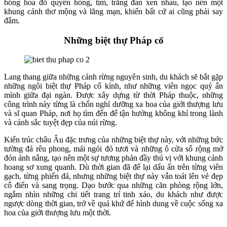
bông hoa đỗ quyên hồng, tím, trắng đan xen nhau, tạo nên một
khung cảnh thơ mộng và lãng mạn, khiến bất cứ ai cũng phải say
đắm.
Những biệt thự Pháp cổ
Lang thang giữa những cánh rừng nguyên sinh, du khách sẽ bắt gặp
những ngôi biệt thự Pháp cổ kính, như những viên ngọc quý ẩn
mình giữa đại ngàn. Được xây dựng từ thời Pháp thuộc, những
công trình này từng là chốn nghỉ dưỡng xa hoa của giới thượng lưu
và sĩ quan Pháp, nơi họ tìm đến để tận hưởng không khí trong lành
và cảnh sắc tuyệt đẹp của núi rừng.
Kiến trúc châu Âu đặc trưng của những biệt thự này, với những bức
tường đá rêu phong, mái ngói đỏ tươi và những ô cửa sổ rộng mở
đón ánh nắng, tạo nên một sự tương phản đầy thú vị với khung cảnh
hoang sơ xung quanh. Dù thời gian đã để lại dấu ấn trên từng viên
gạch, từng phiến đá, nhưng những biệt thự này vẫn toát lên vẻ đẹp
cổ điển và sang trọng. Dạo bước qua những căn phòng rộng lớn,
ngắm nhìn những chi tiết trang trí tinh xảo, du khách như được
ngược dòng thời gian, trở về quá khứ để hình dung về cuộc sống xa
hoa của giới thượng lưu một thời.