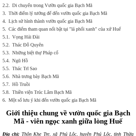
2.2.
Di chuyển trong Vườn quốc gia Bạch Mã
3.
Thời điểm lý tưởng để đến vườn quốc gia Bạch Mã
4.
Lịch sử hình thành vườn quốc gia Bạch Mã
5.
Các điểm tham quan nổi bật tại "lá phổi xanh" của xứ Huế
5.1.
Vọng Hải Đài
5.2.
Thác Đỗ Quyên
5.3.
Những biệt thự Pháp cổ
5.4.
Ngũ Hồ
5.5.
Thác Trĩ Sao
5.6.
Nhà trưng bày Bạch Mã
5.7.
Hồ Truồi
5.8.
Thiền viện Trúc Lâm Bạch Mã
6.
Một số lưu ý khi đến vườn quốc gia Bạch Mã
G
iới thiệu chung về vườn quốc gia Bạch
Mã - viên ngọc xanh giữa lòng Huế
Địa chỉ:
Thôn Khe Tre, xã Phú Lộc, huyện Phú Lộc, tỉnh Thừa