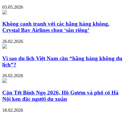
03.05.2026
Không cạnh tranh với các hãng hàng không,
Crystal Bay Airlines chọn ‘sân riêng’
26.02.2026
Vì sao du lịch Việt Nam cần “hãng hàng không du
lịch”?
26.02.2026
Cận Tết Bính Ngọ 2026, Hồ Gươm và phố cổ Hà
Nội ken đặc người du xuân
18.02.2026