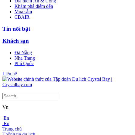
Địa điểm Ăn & Uống
Khám phá điểm đến
Mua sắm
CBAIR
Tin nổi bật
Khách sạn
Đà Nẵng
Nha Trang
Phú Quốc
Liên hệ
Vn
En
Ru
Trang chủ
Thông tin du lịch