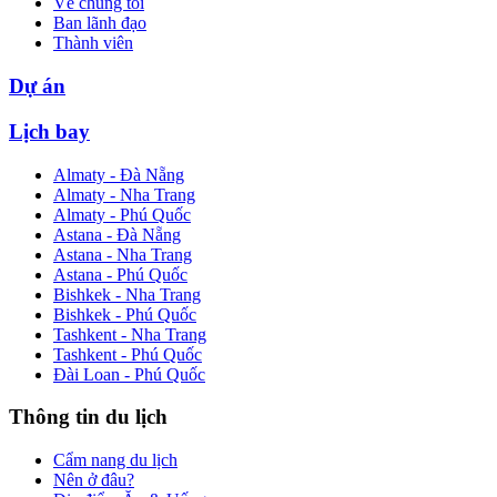
Về chúng tôi
Ban lãnh đạo
Thành viên
Dự án
Lịch bay
Almaty - Đà Nẵng
Almaty - Nha Trang
Almaty - Phú Quốc
Astana - Đà Nẵng
Astana - Nha Trang
Astana - Phú Quốc
Bishkek - Nha Trang
Bishkek - Phú Quốc
Tashkent - Nha Trang
Tashkent - Phú Quốc
Đài Loan - Phú Quốc
Thông tin du lịch
Cẩm nang du lịch
Nên ở đâu?