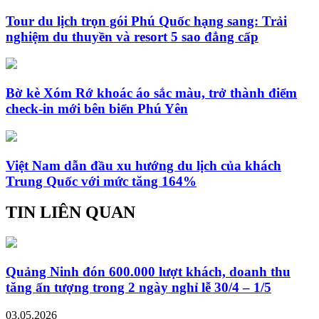
Tour du lịch trọn gói Phú Quốc hạng sang: Trải
nghiệm du thuyền và resort 5 sao đẳng cấp
Bờ kè Xóm Rớ khoác áo sắc màu, trở thành điểm
check-in mới bên biển Phú Yên
Việt Nam dẫn đầu xu hướng du lịch của khách
Trung Quốc với mức tăng 164%
TIN LIÊN QUAN
Quảng Ninh đón 600.000 lượt khách, doanh thu
tăng ấn tượng trong 2 ngày nghỉ lễ 30/4 – 1/5
03.05.2026