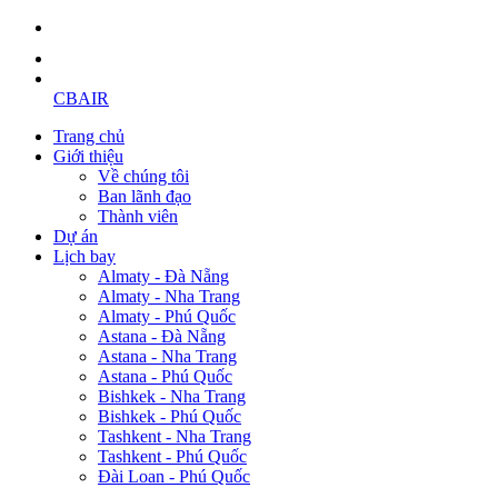
CBAIR
Trang chủ
Giới thiệu
Về chúng tôi
Ban lãnh đạo
Thành viên
Dự án
Lịch bay
Almaty - Đà Nẵng
Almaty - Nha Trang
Almaty - Phú Quốc
Astana - Đà Nẵng
Astana - Nha Trang
Astana - Phú Quốc
Bishkek - Nha Trang
Bishkek - Phú Quốc
Tashkent - Nha Trang
Tashkent - Phú Quốc
Đài Loan - Phú Quốc