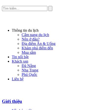
Thông tin du lịch
Cẩm nang du lịch
Nên ở đâu?
Địa điểm Ăn & Uống
Khám phá điểm đến
Mua sắm
Tin nổi bật
Khách sạn
Đà Nẵng
Nha Trang
Phú Quốc
Liên hệ
Giới thiệu