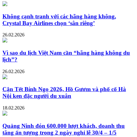
Không cạnh tranh với các hãng hàng không,
Crystal Bay Airlines chọn ‘sân riêng’
26.02.2026
Vì sao du lịch Việt Nam cần “hãng hàng không du
lịch”?
26.02.2026
Cận Tết Bính Ngọ 2026, Hồ Gươm và phố cổ Hà
Nội ken đặc người du xuân
18.02.2026
Quảng Ninh đón 600.000 lượt khách, doanh thu
tăng ấn tượng trong 2 ngày nghỉ lễ 30/4 – 1/5