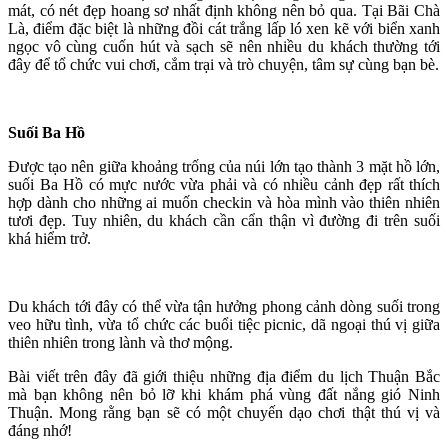
mát, có nét đẹp hoang sơ nhất định không nên bỏ qua. Tại Bãi Chà
Là, điểm đặc biệt là những đồi cát trắng lấp ló xen kẽ với biển xanh
ngọc vô cùng cuốn hút và sạch sẽ nên nhiều du khách thường tới
đây để tổ chức vui chơi, cắm trại và trò chuyện, tâm sự cùng bạn bè.
Suối Ba Hồ
Được tạo nên giữa khoảng trống của núi lớn tạo thành 3 mặt hồ lớn,
suối Ba Hồ có mực nước vừa phải và có nhiều cảnh đẹp rất thích
hợp dành cho những ai muốn checkin và hòa mình vào thiên nhiên
tươi đẹp. Tuy nhiên, du khách cần cẩn thận vì đường đi trên suối
khá hiểm trở.
Du khách tới đây có thể vừa tận hưởng phong cảnh dòng suối trong
veo hữu tình, vừa tổ chức các buổi tiệc picnic, dã ngoại thú vị giữa
thiên nhiên trong lành và thơ mộng.
Bài viết trên đây đã giới thiệu những địa điểm du lịch Thuận Bắc
mà bạn không nên bỏ lỡ khi khám phá vùng đất nắng gió Ninh
Thuận. Mong rằng bạn sẽ có một chuyến dạo chơi thật thú vị và
đáng nhớ!