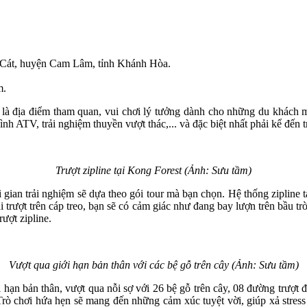
 Cát, huyện Cam Lâm, tỉnh Khánh Hòa.
m.
là địa điểm tham quan, vui chơi lý tưởng dành cho những du khách mu
hình ATV, trải nghiệm thuyền vượt thác,... và đặc biệt nhất phải kể đến 
Trượt zipline tại Kong Forest (Ảnh: Sưu tầm)
i gian trải nghiệm sẽ dựa theo gói tour mà bạn chọn. Hệ thống zipline t
 trượt trên cáp treo, bạn sẽ có cảm giác như đang bay lượn trên bầu t
ượt zipline.
Vượt qua giới hạn bản thân với các bệ gỗ trên cây (Ảnh: Sưu tầm)
 hạn bản thân, vượt qua nỗi sợ với 26 bệ gỗ trên cây, 08 đường trượt 
 Trò chơi hứa hẹn sẽ mang đến những cảm xúc tuyệt vời, giúp xả stres