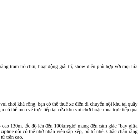
g trăm trò chơi, hoạt động giải trí, show diễn phù hợp với mọi lứa
vui chơi khá rộng, bạn có thể thuê xe điện di chuyển nội khu tại quầy
ạn có thể mua vé trực tiếp tại cửa khu vui chơi hoặc mua trực tiếp qua
 độ cao 130m, tốc độ lên đến 100km/giờ, mang đến cảm giác “bay giữa
zipline đôi có thể nhờ nhân viên sắp xếp, bố trí nhé. Chắc chắn rằng
 từ trên cao.