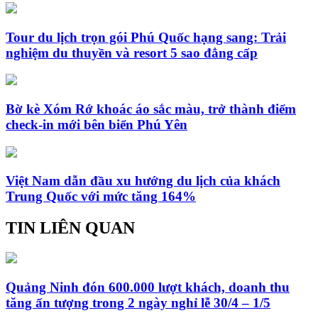
Tour du lịch trọn gói Phú Quốc hạng sang: Trải
nghiệm du thuyền và resort 5 sao đẳng cấp
Bờ kè Xóm Rớ khoác áo sắc màu, trở thành điểm
check-in mới bên biển Phú Yên
Việt Nam dẫn đầu xu hướng du lịch của khách
Trung Quốc với mức tăng 164%
TIN LIÊN QUAN
Quảng Ninh đón 600.000 lượt khách, doanh thu
tăng ấn tượng trong 2 ngày nghỉ lễ 30/4 – 1/5