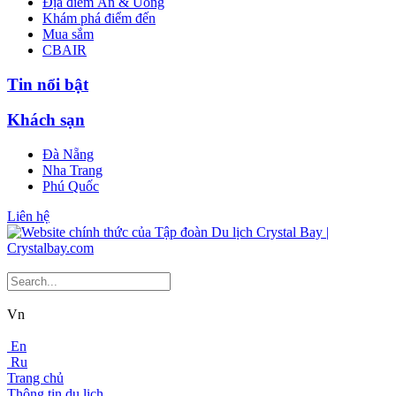
Địa điểm Ăn & Uống
Khám phá điểm đến
Mua sắm
CBAIR
Tin nổi bật
Khách sạn
Đà Nẵng
Nha Trang
Phú Quốc
Liên hệ
Vn
En
Ru
Trang chủ
Thông tin du lịch