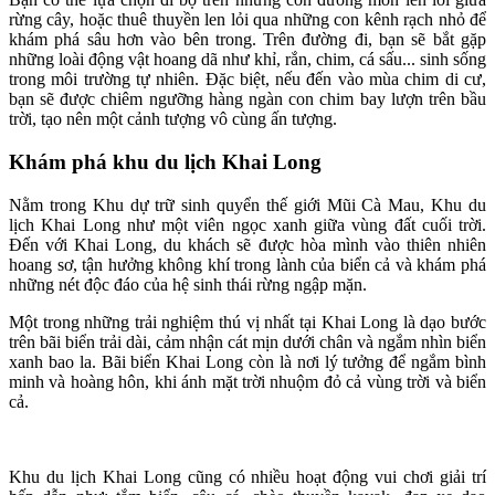
rừng cây, hoặc thuê thuyền len lỏi qua những con kênh rạch nhỏ để
khám phá sâu hơn vào bên trong. Trên đường đi, bạn sẽ bắt gặp
những loài động vật hoang dã như khỉ, rắn, chim, cá sấu... sinh sống
trong môi trường tự nhiên. Đặc biệt, nếu đến vào mùa chim di cư,
bạn sẽ được chiêm ngưỡng hàng ngàn con chim bay lượn trên bầu
trời, tạo nên một cảnh tượng vô cùng ấn tượng.
Khám phá khu du lịch Khai Long
Nằm trong Khu dự trữ sinh quyển thế giới Mũi Cà Mau, Khu du
lịch Khai Long như một viên ngọc xanh giữa vùng đất cuối trời.
Đến với Khai Long, du khách sẽ được hòa mình vào thiên nhiên
hoang sơ, tận hưởng không khí trong lành của biển cả và khám phá
những nét độc đáo của hệ sinh thái rừng ngập mặn.
Một trong những trải nghiệm thú vị nhất tại Khai Long là dạo bước
trên bãi biển trải dài, cảm nhận cát mịn dưới chân và ngắm nhìn biển
xanh bao la. Bãi biển Khai Long còn là nơi lý tưởng để ngắm bình
minh và hoàng hôn, khi ánh mặt trời nhuộm đỏ cả vùng trời và biển
cả.
Khu du lịch Khai Long cũng có nhiều hoạt động vui chơi giải trí