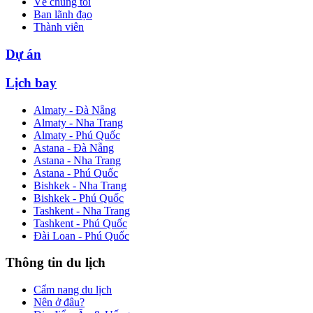
Về chúng tôi
Ban lãnh đạo
Thành viên
Dự án
Lịch bay
Almaty - Đà Nẵng
Almaty - Nha Trang
Almaty - Phú Quốc
Astana - Đà Nẵng
Astana - Nha Trang
Astana - Phú Quốc
Bishkek - Nha Trang
Bishkek - Phú Quốc
Tashkent - Nha Trang
Tashkent - Phú Quốc
Đài Loan - Phú Quốc
Thông tin du lịch
Cẩm nang du lịch
Nên ở đâu?