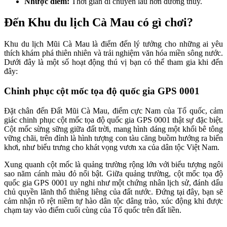
Nhược điểm:
Thời gian di chuyển lâu hơn đường thủy.
Đến Khu du lịch Cà Mau có gì chơi?
Khu du lịch Mũi Cà Mau là điểm đến lý tưởng cho những ai yêu
thích khám phá thiên nhiên và trải nghiệm văn hóa miền sông nước.
Dưới đây là một số hoạt động thú vị bạn có thể tham gia khi đến
đây:
Chinh phục cột mốc tọa độ quốc gia GPS 0001
Đặt chân đến Đất Mũi Cà Mau, điểm cực Nam của Tổ quốc, cảm
giác chinh phục cột mốc tọa độ quốc gia GPS 0001 thật sự đặc biệt.
Cột mốc sừng sững giữa đất trời, mang hình dáng một khối bê tông
vững chãi, trên đỉnh là hình tượng con tàu căng buồm hướng ra biển
khơi, như biểu trưng cho khát vọng vươn xa của dân tộc Việt Nam.
Xung quanh cột mốc là quảng trường rộng lớn với biểu tượng ngôi
sao năm cánh màu đỏ nổi bật. Giữa quảng trường, cột mốc tọa độ
quốc gia GPS 0001 uy nghi như một chứng nhân lịch sử, đánh dấu
chủ quyền lãnh thổ thiêng liêng của đất nước. Đứng tại đây, bạn sẽ
cảm nhận rõ rệt niềm tự hào dân tộc dâng trào, xúc động khi được
chạm tay vào điểm cuối cùng của Tổ quốc trên đất liền.