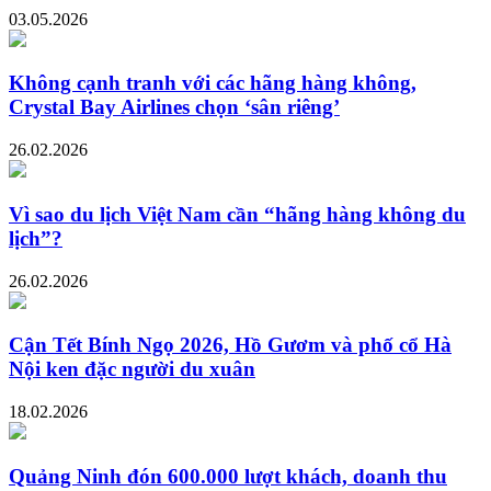
03.05.2026
Không cạnh tranh với các hãng hàng không,
Crystal Bay Airlines chọn ‘sân riêng’
26.02.2026
Vì sao du lịch Việt Nam cần “hãng hàng không du
lịch”?
26.02.2026
Cận Tết Bính Ngọ 2026, Hồ Gươm và phố cổ Hà
Nội ken đặc người du xuân
18.02.2026
Quảng Ninh đón 600.000 lượt khách, doanh thu