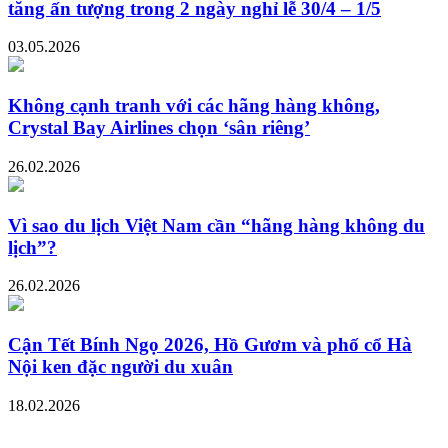
tăng ấn tượng trong 2 ngày nghỉ lễ 30/4 – 1/5
03.05.2026
Không cạnh tranh với các hãng hàng không,
Crystal Bay Airlines chọn ‘sân riêng’
26.02.2026
Vì sao du lịch Việt Nam cần “hãng hàng không du
lịch”?
26.02.2026
Cận Tết Bính Ngọ 2026, Hồ Gươm và phố cổ Hà
Nội ken đặc người du xuân
18.02.2026