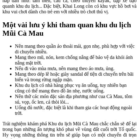
hấp dẫn như: tắm biển, câu cá, chèo thuyền kayak, đạp xe dạo
quanh khu du lịch... Đặc biệt, Khai Long còn có khu vực hồ bơi và
khu vui chơi dành cho trẻ em với nhiều trò chơi thú vị.
Một vài lưu ý khi tham quan khu du lịch
Mũi Cà Mau
Nên mang theo quần áo thoải mái, gọn nhẹ, phù hợp với việc
di chuyển nhiều.
Mang theo mũ, nón, kem chống nắng để bảo vệ da khỏi ánh
nắng mặt trời.
Nếu đi vào mùa mưa, nên mang theo áo mưa, ủng.
Mang theo dép lê hoặc giày sandal để tiện di chuyển trên bãi
biển và trong rừng ngập mặn.
Khu du lịch có nhà hàng phục vụ ăn uống, tuy nhiên bạn
cũng có thể mang theo đồ ăn nhẹ, nước uống.
Nên thử các món đặc sản địa phương như cua Cà Mau, tôm
sú, vọp, ốc len, cá thòi lòi...
Uống đủ nước, đặc biệt là khi tham gia các hoạt động ngoài
trời.
Trải nghiệm khám phá Khu du lịch Mũi Cà Mau chắc chắn sẽ để lại
trong bạn những ấn tượng khó phai về vùng đất cuối trời Tổ quốc.
Hy vọng những thông tin trên sẽ giúp bạn có một chuyến đi trọn