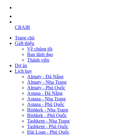
CBAIR
Trang chủ
Giới thiệu
Về chúng tôi
Ban lãnh đạo
Thành viên
Dự án
Lịch bay
Almaty - Đà Nẵng
Almaty - Nha Trang
Almaty - Phú Quốc
Astana - Đà Nẵng
Astana - Nha Trang
Astana - Phú Quốc
Bishkek - Nha Trang
Bishkek - Phú Quốc
Tashkent - Nha Trang
Tashkent - Phú Quốc
Đài Loan - Phú Quốc