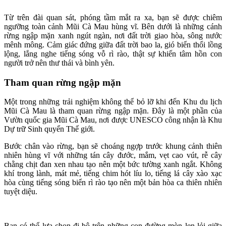
Từ trên đài quan sát, phóng tầm mắt ra xa, bạn sẽ được chiêm
ngưỡng toàn cảnh Mũi Cà Mau hùng vĩ. Bên dưới là những cánh
rừng ngập mặn xanh ngút ngàn, nơi đất trời giao hòa, sông nước
mênh mông. Cảm giác đứng giữa đất trời bao la, gió biển thổi lồng
lộng, lắng nghe tiếng sóng vỗ rì rào, thật sự khiến tâm hồn con
người trở nên thư thái và bình yên.
Tham quan rừng ngập mặn
Một trong những trải nghiệm không thể bỏ lỡ khi đến Khu du lịch
Mũi Cà Mau là tham quan rừng ngập mặn. Đây là một phần của
Vườn quốc gia Mũi Cà Mau, nơi được UNESCO công nhận là Khu
Dự trữ Sinh quyển Thế giới.
Bước chân vào rừng, bạn sẽ choáng ngợp trước khung cảnh thiên
nhiên hùng vĩ với những tán cây đước, mắm, vẹt cao vút, rễ cây
chằng chịt đan xen nhau tạo nên một bức tường xanh ngắt. Không
khí trong lành, mát mẻ, tiếng chim hót líu lo, tiếng lá cây xào xạc
hòa cùng tiếng sóng biển rì rào tạo nên một bản hòa ca thiên nhiên
tuyệt diệu.
Bạn có thể lựa chọn đi bộ trên những con đường mòn len lỏi giữa