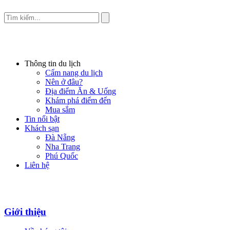
Thông tin du lịch
Cẩm nang du lịch
Nên ở đâu?
Địa điểm Ăn & Uống
Khám phá điểm đến
Mua sắm
Tin nổi bật
Khách sạn
Đà Nẵng
Nha Trang
Phú Quốc
Liên hệ
Giới thiệu