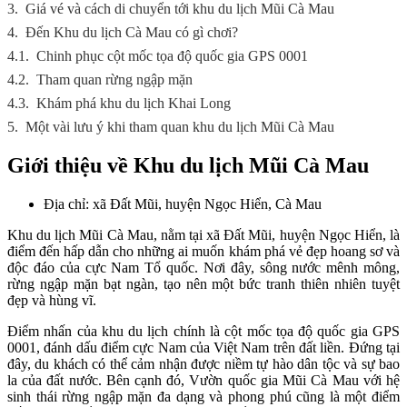
3.
Giá vé và cách di chuyển tới khu du lịch Mũi Cà Mau
4.
Đến Khu du lịch Cà Mau có gì chơi?
4.1.
Chinh phục cột mốc tọa độ quốc gia GPS 0001
4.2.
Tham quan rừng ngập mặn
4.3.
Khám phá khu du lịch Khai Long
5.
Một vài lưu ý khi tham quan khu du lịch Mũi Cà Mau
Giới thiệu về Khu du lịch Mũi Cà Mau
Địa chỉ: xã Đất Mũi, huyện Ngọc Hiển, Cà Mau
Khu du lịch Mũi Cà Mau, nằm tại xã Đất Mũi, huyện Ngọc Hiển, là
điểm đến hấp dẫn cho những ai muốn khám phá vẻ đẹp hoang sơ và
độc đáo của cực Nam Tổ quốc. Nơi đây, sông nước mênh mông,
rừng ngập mặn bạt ngàn, tạo nên một bức tranh thiên nhiên tuyệt
đẹp và hùng vĩ.
Điểm nhấn của khu du lịch chính là cột mốc tọa độ quốc gia GPS
0001, đánh dấu điểm cực Nam của Việt Nam trên đất liền. Đứng tại
đây, du khách có thể cảm nhận được niềm tự hào dân tộc và sự bao
la của đất nước. Bên cạnh đó, Vườn quốc gia Mũi Cà Mau với hệ
sinh thái rừng ngập mặn đa dạng và phong phú cũng là một điểm