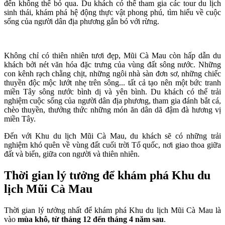
đến không thể bỏ qua. Du khách có thể tham gia các tour du lịch
sinh thái, khám phá hệ động thực vật phong phú, tìm hiểu về cuộc
sống của người dân địa phương gắn bó với rừng.
Không chỉ có thiên nhiên tươi đẹp, Mũi Cà Mau còn hấp dẫn du
khách bởi nét văn hóa đặc trưng của vùng đất sông nước. Những
con kênh rạch chằng chịt, những ngôi nhà sàn đơn sơ, những chiếc
thuyền độc mộc lướt nhẹ trên sông... tất cả tạo nên một bức tranh
miền Tây sông nước bình dị và yên bình. Du khách có thể trải
nghiệm cuộc sống của người dân địa phương, tham gia đánh bắt cá,
chèo thuyền, thưởng thức những món ăn dân dã đậm đà hương vị
miền Tây.
Đến với Khu du lịch Mũi Cà Mau, du khách sẽ có những trải
nghiệm khó quên về vùng đất cuối trời Tổ quốc, nơi giao thoa giữa
đất và biển, giữa con người và thiên nhiên.
Thời gian lý tưởng để khám phá Khu du
lịch Mũi Cà Mau
Thời gian lý tưởng nhất để khám phá Khu du lịch Mũi Cà Mau là
vào
mùa khô, từ tháng 12 đến tháng 4 năm sau
.