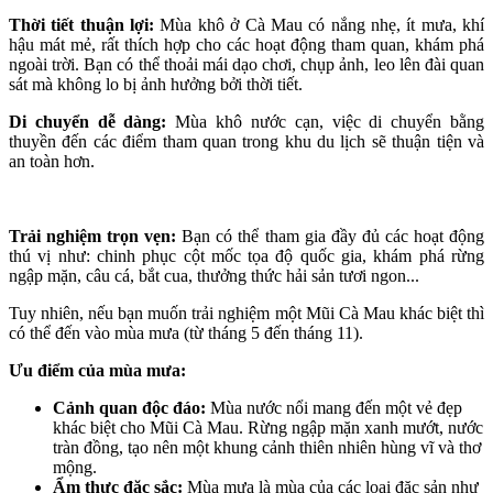
Thời tiết thuận lợi:
Mùa khô ở Cà Mau có nắng nhẹ, ít mưa, khí
hậu mát mẻ, rất thích hợp cho các hoạt động tham quan, khám phá
ngoài trời. Bạn có thể thoải mái dạo chơi, chụp ảnh, leo lên đài quan
sát mà không lo bị ảnh hưởng bởi thời tiết.
Di chuyển dễ dàng:
Mùa khô nước cạn, việc di chuyển bằng
thuyền đến các điểm tham quan trong khu du lịch sẽ thuận tiện và
an toàn hơn.
Trải nghiệm trọn vẹn:
Bạn có thể tham gia đầy đủ các hoạt động
thú vị như: chinh phục cột mốc tọa độ quốc gia, khám phá rừng
ngập mặn, câu cá, bắt cua, thưởng thức hải sản tươi ngon...
Tuy nhiên, nếu bạn muốn trải nghiệm một Mũi Cà Mau khác biệt thì
có thể đến vào mùa mưa (từ tháng 5 đến tháng 11).
Ưu điểm của mùa mưa:
Cảnh quan độc đáo:
Mùa nước nổi mang đến một vẻ đẹp
khác biệt cho Mũi Cà Mau. Rừng ngập mặn xanh mướt, nước
tràn đồng, tạo nên một khung cảnh thiên nhiên hùng vĩ và thơ
mộng.
Ẩm thực đặc sắc:
Mùa mưa là mùa của các loại đặc sản như