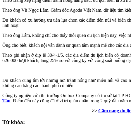
Theo Bảng xếp hạng điểm tránh nóng hàng đầu, du lịch biển là xu hư
Theo ông Vũ Ngọc Lâm, Giám đốc Agoda Việt Nam, dữ liệu tìm kiếm ch
Du khách có xu hướng ưu tiên lựa chọn các điểm đến núi và biển chỉ 
linh hoạt.
Theo ông Lâm, không chỉ cho thấy thói quen du lịch hiện nay, việc n
Ông cho biết, khách nội vẫn dành sự quan tâm mạnh mẽ cho các địa đ
Theo ghi nhận ở dịp lễ 30/4-1/5, các địa điểm du lịch biển có doa
626.000 lượt khách, tăng 25% so với cùng kỳ với công suất buồng đ
Du khách cũng tìm tới những nơi tránh nóng như miền núi và cao n
không cao bằng các thành phố có biển.
Công ty nghiên cứu thị trường Outbox Company có trụ sở tại TP HC
Tàu
. Điểm đến này cũng đã ở vị trí quán quân trong 2 quý đầu năm n
>>
Cẩm nang du lịc
Từ khóa: