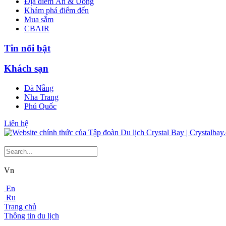
Địa điểm Ăn & Uống
Khám phá điểm đến
Mua sắm
CBAIR
Tin nổi bật
Khách sạn
Đà Nẵng
Nha Trang
Phú Quốc
Liên hệ
Vn
En
Ru
Trang chủ
Thông tin du lịch