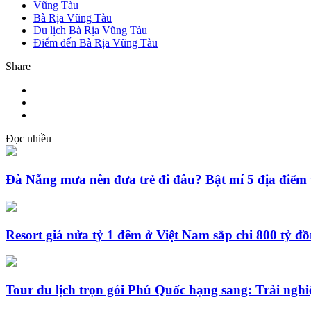
Vũng Tàu
Bà Rịa Vũng Tàu
Du lịch Bà Rịa Vũng Tàu
Điểm đến Bà Rịa Vũng Tàu
Share
Đọc nhiều
Đà Nẵng mưa nên đưa trẻ đi đâu? Bật mí 5 địa điểm 
Resort giá nửa tỷ 1 đêm ở Việt Nam sắp chi 800 tỷ đ
Tour du lịch trọn gói Phú Quốc hạng sang: Trải nghi