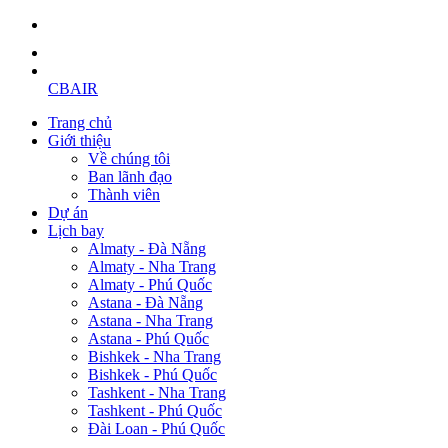
CBAIR
Trang chủ
Giới thiệu
Về chúng tôi
Ban lãnh đạo
Thành viên
Dự án
Lịch bay
Almaty - Đà Nẵng
Almaty - Nha Trang
Almaty - Phú Quốc
Astana - Đà Nẵng
Astana - Nha Trang
Astana - Phú Quốc
Bishkek - Nha Trang
Bishkek - Phú Quốc
Tashkent - Nha Trang
Tashkent - Phú Quốc
Đài Loan - Phú Quốc