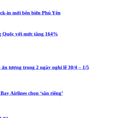
ck-in mới bên biển Phú Yên
g Quốc với mức tăng 164%
ấn tượng trong 2 ngày nghỉ lễ 30/4 – 1/5
ay Airlines chọn ‘sân riêng’