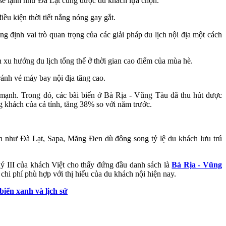
 se lạnh như Đà Lạt cũng được du khách lựa chọn.
ều kiện thời tiết nắng nóng gay gắt.
g định vai trò quan trọng của các giải pháp du lịch nội địa một cách
 xu hướng du lịch tổng thể ở thời gian cao điểm của mùa hè.
ánh vé máy bay nội địa tăng cao.
g mạnh. Trong đó, các bãi biển ở Bà Rịa - Vũng Tàu đã thu hút được
 khách của cả tỉnh, tăng 38% so với năm trước.
nh như Đà Lạt, Sapa, Măng Đen dù đông song tỷ lệ du khách lưu trú
 III của khách Việt cho thấy đứng đầu danh sách là
Bà Rịa - Vũng
chi phí phù hợp với thị hiếu của du khách nội hiện nay.
iển xanh và lịch sử