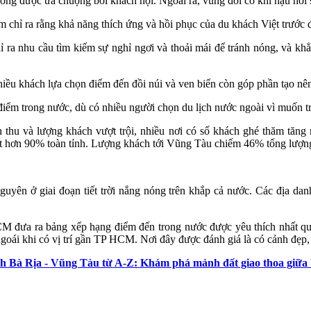
ớng được ưa chuộng bởi khách nội. Ngoài ra, vùng đồi có khí hậu hơi
ỉ ra rằng khả năng thích ứng và hồi phục của du khách Việt trước đi
ra nhu cầu tìm kiếm sự nghỉ ngơi và thoải mái để tránh nóng, và khẳn
hiều khách lựa chọn điểm đến đồi núi và ven biển còn góp phần tạo nên
iểm trong nước, dù có nhiều người chọn du lịch nước ngoài vì muốn tr
nh thu và lượng khách vượt trội, nhiều nơi có số khách ghé thăm tăn
ạt hơn 90% toàn tỉnh. Lượng khách tới Vũng Tàu chiếm 46% tổng lượng
guyên ở giai đoạn tiết trời nắng nóng trên khắp cả nước. Các địa da
M đưa ra bảng xếp hạng điểm đến trong nước được yêu thích nhất quý
goái khi có vị trí gần TP HCM. Nơi đây được đánh giá là có cảnh đẹp, 
h Bà Rịa - Vũng Tàu từ A-Z: Khám phá mảnh đất giao thoa giữa b