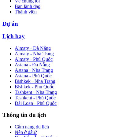
Về chúng tôi
Ban lãnh đạo
Thành viên
Dự án
Lịch bay
Almaty - Đà Nẵng
Almaty - Nha Trang
Almaty - Phú Quốc
Astana - Đà Nẵng
Astana - Nha Trang
Astana - Phú Quốc
Bishkek - Nha Trang
Bishkek - Phú Quốc
Tashkent - Nha Trang
Tashkent - Phú Quốc
Đài Loan - Phú Quốc
Thông tin du lịch
Cẩm nang du lịch
Nên ở đâu?