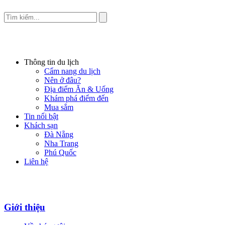
Thông tin du lịch
Cẩm nang du lịch
Nên ở đâu?
Địa điểm Ăn & Uống
Khám phá điểm đến
Mua sắm
Tin nổi bật
Khách sạn
Đà Nẵng
Nha Trang
Phú Quốc
Liên hệ
Giới thiệu