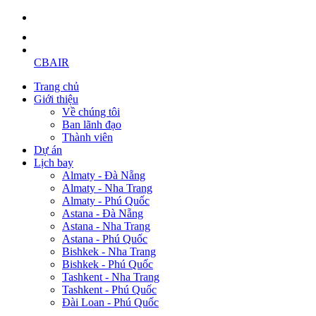
CBAIR
Trang chủ
Giới thiệu
Về chúng tôi
Ban lãnh đạo
Thành viên
Dự án
Lịch bay
Almaty - Đà Nẵng
Almaty - Nha Trang
Almaty - Phú Quốc
Astana - Đà Nẵng
Astana - Nha Trang
Astana - Phú Quốc
Bishkek - Nha Trang
Bishkek - Phú Quốc
Tashkent - Nha Trang
Tashkent - Phú Quốc
Đài Loan - Phú Quốc