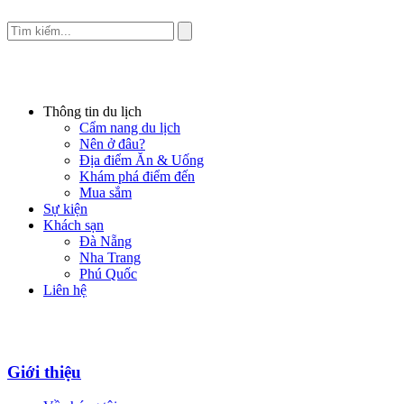
Thông tin du lịch
Cẩm nang du lịch
Nên ở đâu?
Địa điểm Ăn & Uống
Khám phá điểm đến
Mua sắm
Sự kiện
Khách sạn
Đà Nẵng
Nha Trang
Phú Quốc
Liên hệ
Giới thiệu