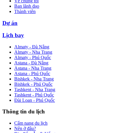
Về chúng tôi
Ban lãnh đạo
Thành viên
Dự án
Lịch bay
Almaty - Đà Nẵng
Almaty - Nha Trang
Almaty - Phú Quốc
Astana - Đà Nẵng
Astana - Nha Trang
Astana - Phú Quốc
Bishkek - Nha Trang
Bishkek - Phú Quốc
Tashkent - Nha Trang
Tashkent - Phú Quốc
Đài Loan - Phú Quốc
Thông tin du lịch
Cẩm nang du lịch
Nên ở đâu?