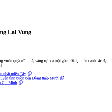
ồng Lai Vung
 vườn quýt trĩu quả, vàng rực cả một góc trời, tạo nên cảnh sắc đẹp 
é!.
ớn nhất miền Tây
uyện tình buồn bên Đồng tháp Mười
ồ Chí Minh