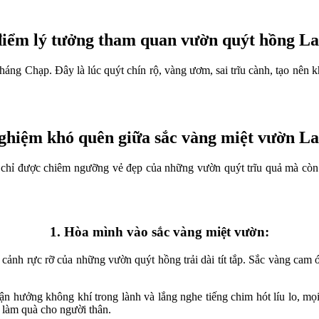
điểm lý tưởng tham quan vườn quýt hồng La
háng Chạp. Đây là lúc quýt chín rộ, vàng ươm, sai trĩu cành, tạo nên
ghiệm khó quên giữa sắc vàng miệt vườn L
hỉ được chiêm ngưỡng vẻ đẹp của những vườn quýt trĩu quả mà còn có
1. Hòa mình vào sắc vàng miệt vườn:
ảnh rực rỡ của những vườn quýt hồng trải dài tít tắp. Sắc vàng cam 
tận hưởng không khí trong lành và lắng nghe tiếng chim hót líu lo, mọ
 làm quà cho người thân.