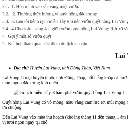
3.1.
1. Hòa mình vào sắc vàng miệt vườn:
3.2.
2. Thưởng thức hương vị quýt hồng đặc trưng:
3.3.
3. Len lỏi kênh rạch miền Tây khi đến vườn quýt hồng Lai Vun
3.4.
4.Check-in "sống ảo" giữa vườn quýt hồng Lai Vung: Rực rỡ s
4.
Gợi ý một số vườn quýt
5.
Kết hợp tham quan các điểm du lịch lân cận
Lai 
Địa chỉ
: Huyện Lai Vung, tỉnh Đồng Tháp, Việt Nam.
Lai Vung là một huyện thuộc tỉnh Đồng Tháp, nổi tiếng khắp cả nướ
thơm ngon đặc trưng khó quên.
Quýt hồng Lai Vung có vỏ mỏng, màu vàng cam rực rỡ, múi mọng nước,
ưa chuộng.
Đến Lai Vung vào mùa thu hoạch (khoảng tháng 11 đến tháng 1 âm lị
vị tươi ngon ngay tại chỗ.