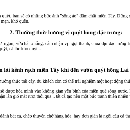
ờn quýt, bạn sẽ có những bức ảnh "sống ảo" đậm chất miền Tây. Đừng 
 mạn, khó quên.
2. Thưởng thức hương vị quýt hồng đặc trưng:
i ngon, vừa hái xuống, cảm nhận vị ngọt thanh, chua dịu đặc trưng t
ýt, cá lóc kho quýt...
en lỏi kênh rạch miền Tây khi đến vườn quýt hồng Lai
ưởng thức trái cây, du khách còn có thể trải nghiệm một hoạt động th
ạn sẽ được hòa mình vào không gian yên bình của miền quê sông nướ
ận làn gió mát rượi thổi qua... tất cả tạo nên một bức tranh thiên nhiên
nh bắt cá, chèo thuyền chở hàng hóa, hay đơn giản là ngồi câu cá thư