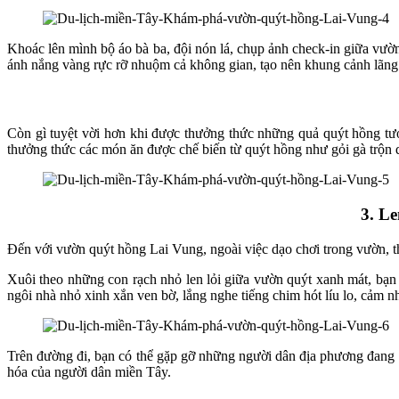
Khoác lên mình bộ áo bà ba, đội nón lá, chụp ảnh check-in giữa vư
ánh nắng vàng rực rỡ nhuộm cả không gian, tạo nên khung cảnh lãng
Còn gì tuyệt vời hơn khi được thưởng thức những quả quýt hồng tươ
thưởng thức các món ăn được chế biến từ quýt hồng như gỏi gà trộn qu
3. L
Đến với vườn quýt hồng Lai Vung, ngoài việc dạo chơi trong vườn, th
Xuôi theo những con rạch nhỏ len lỏi giữa vườn quýt xanh mát, b
ngôi nhà nhỏ xinh xắn ven bờ, lắng nghe tiếng chim hót líu lo, cảm nh
Trên đường đi, bạn có thể gặp gỡ những người dân địa phương đang đá
hóa của người dân miền Tây.