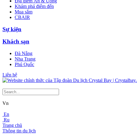
Địa điểm Ăn & Uống
Khám phá điểm đến
Mua sắm
CBAIR
Sự kiện
Khách sạn
Đà Nẵng
Nha Trang
Phú Quốc
Liên hệ
Vn
En
Ru
Trang chủ
Thông tin du lịch