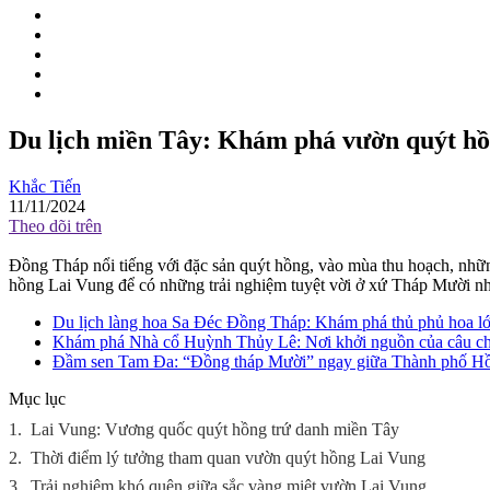
Du lịch miền Tây: Khám phá vườn quýt h
Khắc Tiến
11/11/2024
Theo dõi trên
Đồng Tháp nổi tiếng với đặc sản quýt hồng, vào mùa thu hoạch, những
hồng Lai Vung để có những trải nghiệm tuyệt vời ở xứ Tháp Mười nh
Du lịch làng hoa Sa Đéc Đồng Tháp: Khám phá thủ phủ hoa l
Khám phá Nhà cổ Huỳnh Thủy Lê: Nơi khởi nguồn của câu ch
Đầm sen Tam Đa: “Đồng tháp Mười” ngay giữa Thành phố H
Mục lục
1.
Lai Vung: Vương quốc quýt hồng trứ danh miền Tây
2.
Thời điểm lý tưởng tham quan vườn quýt hồng Lai Vung
3.
Trải nghiệm khó quên giữa sắc vàng miệt vườn Lai Vung