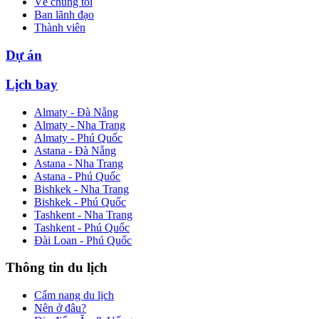
Về chúng tôi
Ban lãnh đạo
Thành viên
Dự án
Lịch bay
Almaty - Đà Nẵng
Almaty - Nha Trang
Almaty - Phú Quốc
Astana - Đà Nẵng
Astana - Nha Trang
Astana - Phú Quốc
Bishkek - Nha Trang
Bishkek - Phú Quốc
Tashkent - Nha Trang
Tashkent - Phú Quốc
Đài Loan - Phú Quốc
Thông tin du lịch
Cẩm nang du lịch
Nên ở đâu?