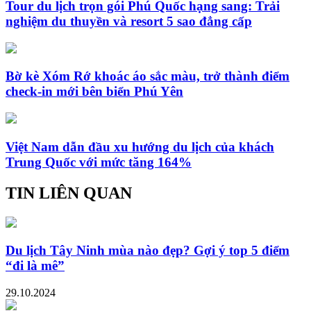
Tour du lịch trọn gói Phú Quốc hạng sang: Trải
nghiệm du thuyền và resort 5 sao đẳng cấp
Bờ kè Xóm Rớ khoác áo sắc màu, trở thành điểm
check-in mới bên biển Phú Yên
Việt Nam dẫn đầu xu hướng du lịch của khách
Trung Quốc với mức tăng 164%
TIN LIÊN QUAN
Du lịch Tây Ninh mùa nào đẹp? Gợi ý top 5 điểm
“đi là mê”
29.10.2024