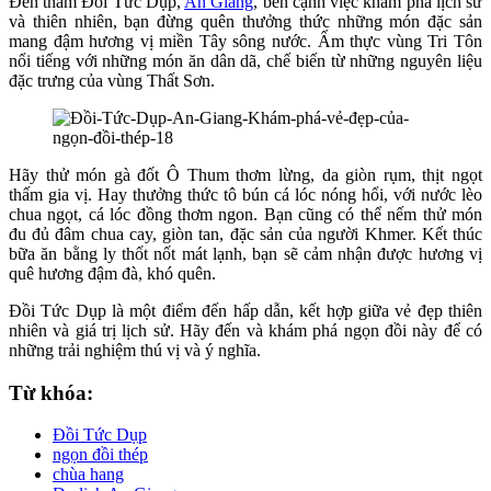
Đến thăm Đồi Tức Dụp,
An Giang
, bên cạnh việc khám phá lịch sử
và thiên nhiên, bạn đừng quên thưởng thức những món đặc sản
mang đậm hương vị miền Tây sông nước. Ẩm thực vùng Tri Tôn
nổi tiếng với những món ăn dân dã, chế biến từ những nguyên liệu
đặc trưng của vùng Thất Sơn.
Hãy thử món gà đốt Ô Thum thơm lừng, da giòn rụm, thịt ngọt
thấm gia vị. Hay thưởng thức tô bún cá lóc nóng hổi, với nước lèo
chua ngọt, cá lóc đồng thơm ngon. Bạn cũng có thể nếm thử món
đu đủ đâm chua cay, giòn tan, đặc sản của người Khmer. Kết thúc
bữa ăn bằng ly thốt nốt mát lạnh, bạn sẽ cảm nhận được hương vị
quê hương đậm đà, khó quên.
Đồi Tức Dụp là một điểm đến hấp dẫn, kết hợp giữa vẻ đẹp thiên
nhiên và giá trị lịch sử. Hãy đến và khám phá ngọn đồi này để có
những trải nghiệm thú vị và ý nghĩa.
Từ khóa:
Đồi Tức Dụp
ngọn đồi thép
chùa hang