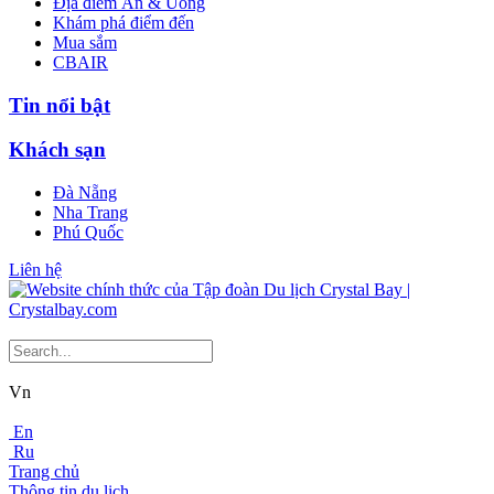
Địa điểm Ăn & Uống
Khám phá điểm đến
Mua sắm
CBAIR
Tin nổi bật
Khách sạn
Đà Nẵng
Nha Trang
Phú Quốc
Liên hệ
Vn
En
Ru
Trang chủ
Thông tin du lịch