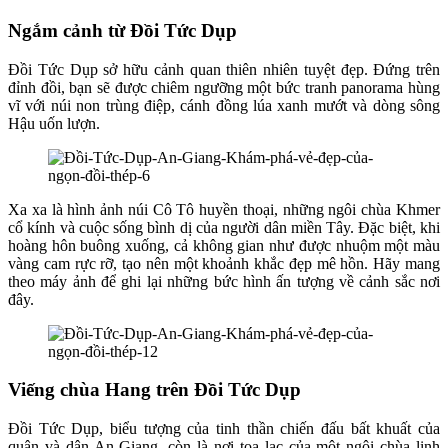
Ngắm cảnh từ Đồi Tức Dụp
Đồi Tức Dụp sở hữu cảnh quan thiên nhiên tuyệt đẹp. Đứng trên
đỉnh đồi, bạn sẽ được chiêm ngưỡng một bức tranh panorama hùng
vĩ với núi non trùng điệp, cánh đồng lúa xanh mướt và dòng sông
Hậu uốn lượn.
Xa xa là hình ảnh núi Cô Tô huyền thoại, những ngôi chùa Khmer
cổ kính và cuộc sống bình dị của người dân miền Tây. Đặc biệt, khi
hoàng hôn buông xuống, cả không gian như được nhuộm một màu
vàng cam rực rỡ, tạo nên một khoảnh khắc đẹp mê hồn. Hãy mang
theo máy ảnh để ghi lại những bức hình ấn tượng về cảnh sắc nơi
đây.
Viếng chùa Hang trên Đồi Tức Dụp
Đồi Tức Dụp, biểu tượng của tinh thần chiến đấu bất khuất của
quân và dân An Giang, còn là nơi tọa lạc của một ngôi chùa linh