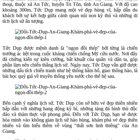
thoại, thuộc xã An Tức, huyện Tri Tôn, tỉnh An Giang. Với độ cao
khoảng 300m, Tức Dụp mang một vẻ đẹp hùng vĩ, hấp dẫn du
khách bởi sự kết hợp giữa cảnh quan núi non kỳ thú và những di
tích lịch sử ấn tượng.
Tức Dụp được mệnh danh là "ngọn đồi thép" bởi từng là chiến
trường ác liệt trong cuộc kháng chiến chống Mỹ cứu nước. Nơi đây
đã chứng kiến sự kiên cường, bất khuất của quân và dân ta, góp
phần làm nên chiến thắng lịch sử. Ngày nay, Tức Dụp vẫn giữ được
những dấu tích chiến tranh như hệ thống hầm hố, giao thông hào, là
bài học quý giá về truyền thống yêu nước cho thế hệ sau.
Bên cạnh ý nghĩa lịch sử, Tức Dụp còn sở hữu vẻ đẹp thiên nhiên
hấp dẫn với những hang động kỳ bí, những tảng đá hình thù độc
đáo và thảm thực vật phong phú. Đến với Tức Dụp, bạn sẽ được
hòa mình vào không gian lịch sử hào hùng, khám phá vẻ đẹp thiên
nhiên và tìm hiểu thêm về vùng "thất sơn linh thiêng" của An
Giang.