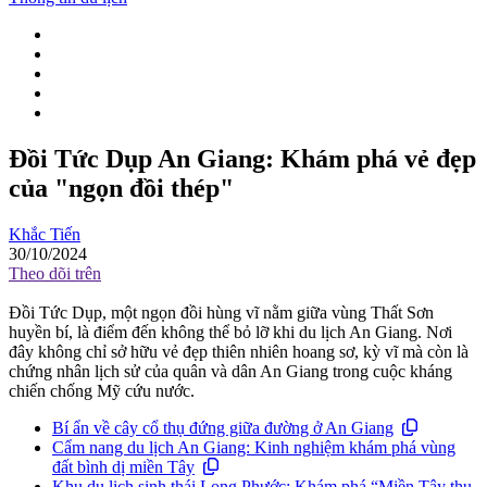
Đồi Tức Dụp An Giang: Khám phá vẻ đẹp
của "ngọn đồi thép"
Khắc Tiến
30/10/2024
Theo dõi trên
Đồi Tức Dụp, một ngọn đồi hùng vĩ nằm giữa vùng Thất Sơn
huyền bí, là điểm đến không thể bỏ lỡ khi du lịch An Giang. Nơi
đây không chỉ sở hữu vẻ đẹp thiên nhiên hoang sơ, kỳ vĩ mà còn là
chứng nhân lịch sử của quân và dân An Giang trong cuộc kháng
chiến chống Mỹ cứu nước.
Bí ẩn về cây cổ thụ đứng giữa đường ở An Giang
Cẩm nang du lịch An Giang: Kinh nghiệm khám phá vùng
đất bình dị miền Tây
Khu du lịch sinh thái Long Phước: Khám phá “Miền Tây thu