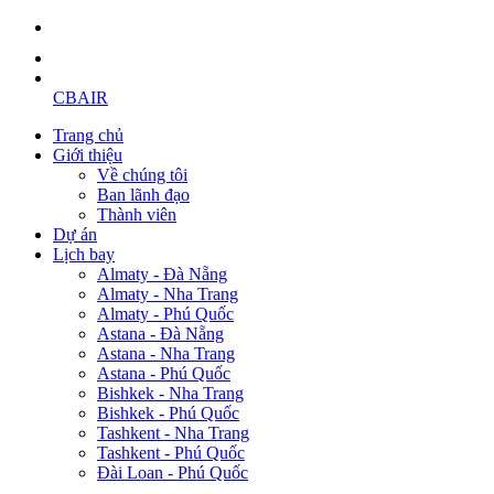
CBAIR
Trang chủ
Giới thiệu
Về chúng tôi
Ban lãnh đạo
Thành viên
Dự án
Lịch bay
Almaty - Đà Nẵng
Almaty - Nha Trang
Almaty - Phú Quốc
Astana - Đà Nẵng
Astana - Nha Trang
Astana - Phú Quốc
Bishkek - Nha Trang
Bishkek - Phú Quốc
Tashkent - Nha Trang
Tashkent - Phú Quốc
Đài Loan - Phú Quốc