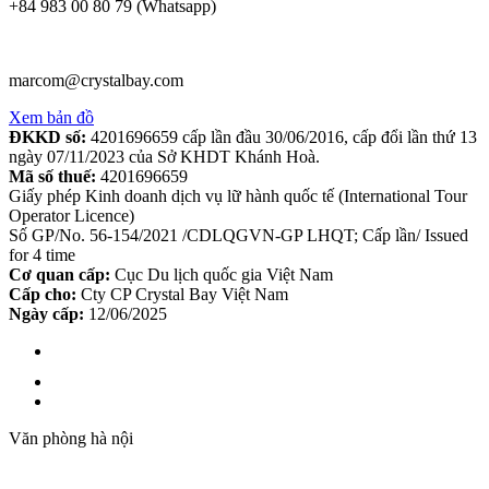
+84 983 00 80 79 (Whatsapp)
marcom@crystalbay.com
Xem bản đồ
ĐKKD số:
4201696659 cấp lần đầu 30/06/2016, cấp đổi lần thứ 13
ngày 07/11/2023 của Sở KHDT Khánh Hoà.
Mã số thuế:
4201696659
Giấy phép Kinh doanh dịch vụ lữ hành quốc tế (International Tour
Operator Licence)
Số GP/No. 56-154/2021 /CDLQGVN-GP LHQT; Cấp lần/ Issued
for 4 time
Cơ quan cấp:
Cục Du lịch quốc gia Việt Nam
Cấp cho:
Cty CP Crystal Bay Việt Nam
Ngày cấp:
12/06/2025
Văn phòng hà nội