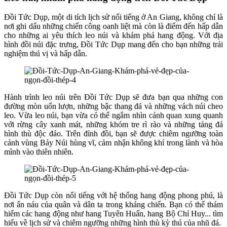
Đồi Tức Dụp, một di tích lịch sử nổi tiếng ở An Giang, không chỉ là
nơi ghi dấu những chiến công oanh liệt mà còn là điểm đến hấp dẫn
cho những ai yêu thích leo núi và khám phá hang động. Với địa
hình đồi núi đặc trưng, Đồi Tức Dụp mang đến cho bạn những trải
nghiệm thú vị và hấp dẫn.
Hành trình leo núi trên Đồi Tức Dụp sẽ đưa bạn qua những con
đường mòn uốn lượn, những bậc thang đá và những vách núi cheo
leo. Vừa leo núi, bạn vừa có thể ngắm nhìn cảnh quan xung quanh
với rừng cây xanh mát, những khóm tre rì rào và những tảng đá
hình thù độc đáo. Trên đỉnh đồi, bạn sẽ được chiêm ngưỡng toàn
cảnh vùng Bảy Núi hùng vĩ, cảm nhận không khí trong lành và hòa
mình vào thiên nhiên.
Đồi Tức Dụp còn nổi tiếng với hệ thống hang động phong phú, là
nơi ẩn náu của quân và dân ta trong kháng chiến. Bạn có thể thám
hiểm các hang động như hang Tuyên Huấn, hang Bộ Chỉ Huy... tìm
hiểu về lịch sử và chiêm ngưỡng những hình thù kỳ thú của nhũ đá.