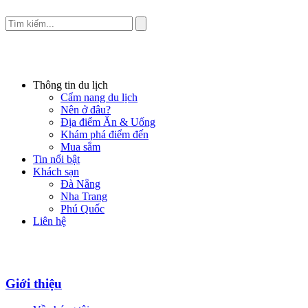
Thông tin du lịch
Cẩm nang du lịch
Nên ở đâu?
Địa điểm Ăn & Uống
Khám phá điểm đến
Mua sắm
Tin nổi bật
Khách sạn
Đà Nẵng
Nha Trang
Phú Quốc
Liên hệ
Giới thiệu