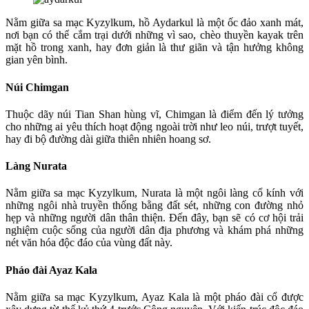
Nằm giữa sa mạc Kyzylkum, hồ Aydarkul là một ốc đảo xanh mát,
nơi bạn có thể cắm trại dưới những vì sao, chèo thuyền kayak trên
mặt hồ trong xanh, hay đơn giản là thư giãn và tận hưởng không
gian yên bình.
Núi Chimgan
Thuộc dãy núi Tian Shan hùng vĩ, Chimgan là điểm đến lý tưởng
cho những ai yêu thích hoạt động ngoài trời như leo núi, trượt tuyết,
hay đi bộ đường dài giữa thiên nhiên hoang sơ.
Làng Nurata
Nằm giữa sa mạc Kyzylkum, Nurata là một ngôi làng cổ kính với
những ngôi nhà truyền thống bằng đất sét, những con đường nhỏ
hẹp và những người dân thân thiện. Đến đây, bạn sẽ có cơ hội trải
nghiệm cuộc sống của người dân địa phương và khám phá những
nét văn hóa độc đáo của vùng đất này.
Pháo đài Ayaz Kala
Nằm giữa sa mạc Kyzylkum, Ayaz Kala là một pháo đài cổ được