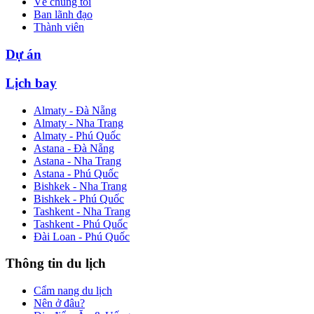
Về chúng tôi
Ban lãnh đạo
Thành viên
Dự án
Lịch bay
Almaty - Đà Nẵng
Almaty - Nha Trang
Almaty - Phú Quốc
Astana - Đà Nẵng
Astana - Nha Trang
Astana - Phú Quốc
Bishkek - Nha Trang
Bishkek - Phú Quốc
Tashkent - Nha Trang
Tashkent - Phú Quốc
Đài Loan - Phú Quốc
Thông tin du lịch
Cẩm nang du lịch
Nên ở đâu?