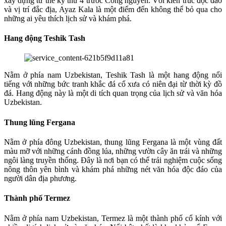
xây dựng từ thế kỷ thứ 4 trước Công nguyên. Với kiến trúc độc đáo
và vị trí đắc địa, Ayaz Kala là một điểm đến không thể bỏ qua cho
những ai yêu thích lịch sử và khám phá.
Hang động Teshik Tash
Nằm ở phía nam Uzbekistan, Teshik Tash là một hang động nổi
tiếng với những bức tranh khắc đá cổ xưa có niên đại từ thời kỳ đồ
đá. Hang động này là một di tích quan trọng của lịch sử và văn hóa
Uzbekistan.
Thung lũng Fergana
Nằm ở phía đông Uzbekistan, thung lũng Fergana là một vùng đất
màu mỡ với những cánh đồng lúa, những vườn cây ăn trái và những
ngôi làng truyền thống. Đây là nơi bạn có thể trải nghiệm cuộc sống
nông thôn yên bình và khám phá những nét văn hóa độc đáo của
người dân địa phương.
Thành phố Termez
Nằm ở phía nam Uzbekistan, Termez là một thành phố cổ kính với