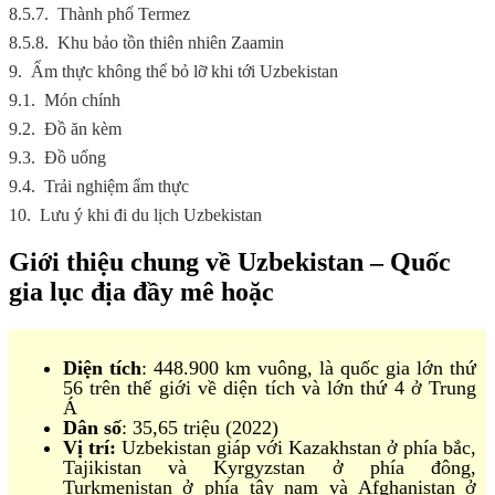
8.5.7.
Thành phố Termez
8.5.8.
Khu bảo tồn thiên nhiên Zaamin
9.
Ẩm thực không thể bỏ lỡ khi tới Uzbekistan
9.1.
Món chính
9.2.
Đồ ăn kèm
9.3.
Đồ uống
9.4.
Trải nghiệm ẩm thực
10.
Lưu ý khi đi du lịch Uzbekistan
Giới thiệu chung về Uzbekistan – Quốc
gia lục địa đầy mê hoặc
Diện tích
: 448.900 km vuông, là quốc gia lớn thứ
56 trên thế giới về diện tích và lớn thứ 4 ở Trung
Á
Dân số
: 35,65 triệu (2022)
Vị trí:
Uzbekistan giáp với Kazakhstan ở phía bắc,
Tajikistan và Kyrgyzstan ở phía đông,
Turkmenistan ở phía tây nam và Afghanistan ở