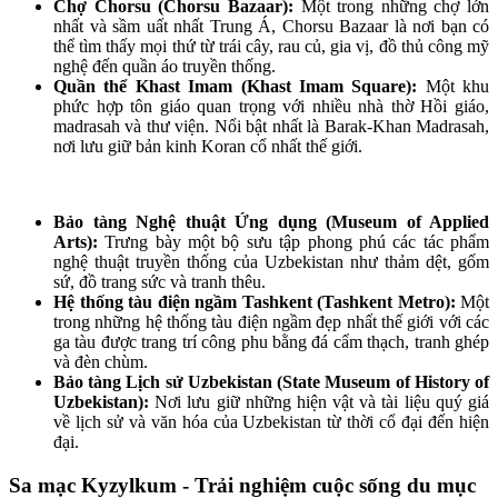
Chợ Chorsu (Chorsu Bazaar):
Một trong những chợ lớn
nhất và sầm uất nhất Trung Á, Chorsu Bazaar là nơi bạn có
thể tìm thấy mọi thứ từ trái cây, rau củ, gia vị, đồ thủ công mỹ
nghệ đến quần áo truyền thống.
Quần thể Khast Imam (Khast Imam Square):
Một khu
phức hợp tôn giáo quan trọng với nhiều nhà thờ Hồi giáo,
madrasah và thư viện. Nổi bật nhất là Barak-Khan Madrasah,
nơi lưu giữ bản kinh Koran cổ nhất thế giới.
Bảo tàng Nghệ thuật Ứng dụng (Museum of Applied
Arts):
Trưng bày một bộ sưu tập phong phú các tác phẩm
nghệ thuật truyền thống của Uzbekistan như thảm dệt, gốm
sứ, đồ trang sức và tranh thêu.
Hệ thống tàu điện ngầm Tashkent (Tashkent Metro):
Một
trong những hệ thống tàu điện ngầm đẹp nhất thế giới với các
ga tàu được trang trí công phu bằng đá cẩm thạch, tranh ghép
và đèn chùm.
Bảo tàng Lịch sử Uzbekistan (State Museum of History of
Uzbekistan):
Nơi lưu giữ những hiện vật và tài liệu quý giá
về lịch sử và văn hóa của Uzbekistan từ thời cổ đại đến hiện
đại.
Sa mạc Kyzylkum - Trải nghiệm cuộc sống du mục