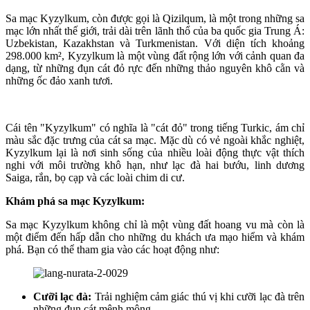
Sa mạc Kyzylkum, còn được gọi là Qizilqum, là một trong những sa
mạc lớn nhất thế giới, trải dài trên lãnh thổ của ba quốc gia Trung Á:
Uzbekistan, Kazakhstan và Turkmenistan. Với diện tích khoảng
298.000 km², Kyzylkum là một vùng đất rộng lớn với cảnh quan đa
dạng, từ những đụn cát đỏ rực đến những thảo nguyên khô cằn và
những ốc đảo xanh tươi.
Cái tên "Kyzylkum" có nghĩa là "cát đỏ" trong tiếng Turkic, ám chỉ
màu sắc đặc trưng của cát sa mạc. Mặc dù có vẻ ngoài khắc nghiệt,
Kyzylkum lại là nơi sinh sống của nhiều loài động thực vật thích
nghi với môi trường khô hạn, như lạc đà hai bướu, linh dương
Saiga, rắn, bọ cạp và các loài chim di cư.
Khám phá sa mạc Kyzylkum:
Sa mạc Kyzylkum không chỉ là một vùng đất hoang vu mà còn là
một điểm đến hấp dẫn cho những du khách ưa mạo hiểm và khám
phá. Bạn có thể tham gia vào các hoạt động như:
Cưỡi lạc đà:
Trải nghiệm cảm giác thú vị khi cưỡi lạc đà trên
những đụn cát mênh mông.