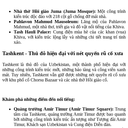
Nhà thờ Hồi giáo Juma (Juma Mosque):
Một công trình
kiến trúc độc đáo với 218 cột gỗ chống đỡ mái nhà.
Pahlavon Mahmud Mausoleum:
Lăng mộ của Pahlavon
Mahmud, một nhà thơ, triết gia và đô vật nổi tiếng của Khiva.
Tash Hauli Palace:
Cung điện mùa hè của các khan (vua)
Khiva, với kiến trúc lộng lẫy và những chi tiết trang trí tinh
xảo.
Tashkent - Thủ đô hiện đại với nét quyến rũ cổ xưa
Tashkent là thủ đô của Uzbekistan, một thành phố hiện đại với
những công trình kiến trúc mới, những bảo tàng và công viên xanh
mát. Tuy nhiên, Tashkent vẫn giữ được những nét quyến rũ cổ xưa
với khu phố cổ Chorsu Bazaar và các nhà thờ Hồi giáo cổ.
Khám phá những điểm đến nổi tiếng:
Quảng trường Amir Timur (Amir Timur Square):
Trung
tâm của Tashkent, quảng trường Amir Timur được bao quanh
bởi những công trình kiến trúc ấn tượng như Tượng đài Amir
Timur, Khách sạn Uzbekistan và Cung điện Diễn đàn.