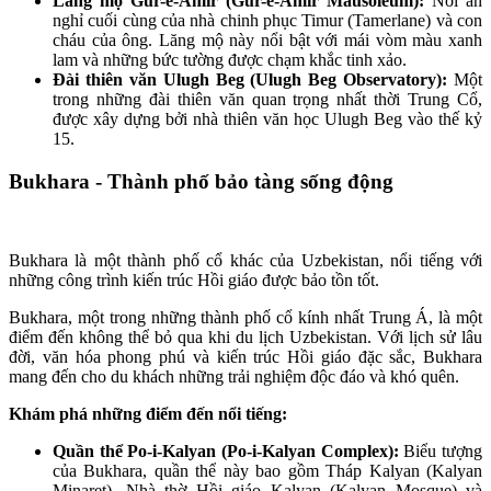
Lăng mộ Gur-e-Amir (Gur-e-Amir Mausoleum):
Nơi an
nghỉ cuối cùng của nhà chinh phục Timur (Tamerlane) và con
cháu của ông. Lăng mộ này nổi bật với mái vòm màu xanh
lam và những bức tường được chạm khắc tinh xảo.
Đài thiên văn Ulugh Beg (Ulugh Beg Observatory):
Một
trong những đài thiên văn quan trọng nhất thời Trung Cổ,
được xây dựng bởi nhà thiên văn học Ulugh Beg vào thế kỷ
15.
Bukhara - Thành phố bảo tàng sống động
Bukhara là một thành phố cổ khác của Uzbekistan, nổi tiếng với
những công trình kiến trúc Hồi giáo được bảo tồn tốt.
Bukhara, một trong những thành phố cổ kính nhất Trung Á, là một
điểm đến không thể bỏ qua khi du lịch Uzbekistan. Với lịch sử lâu
đời, văn hóa phong phú và kiến trúc Hồi giáo đặc sắc, Bukhara
mang đến cho du khách những trải nghiệm độc đáo và khó quên.
Khám phá những điểm đến nổi tiếng:
Quần thể Po-i-Kalyan (Po-i-Kalyan Complex):
Biểu tượng
của Bukhara, quần thể này bao gồm Tháp Kalyan (Kalyan
Minaret), Nhà thờ Hồi giáo Kalyan (Kalyan Mosque) và