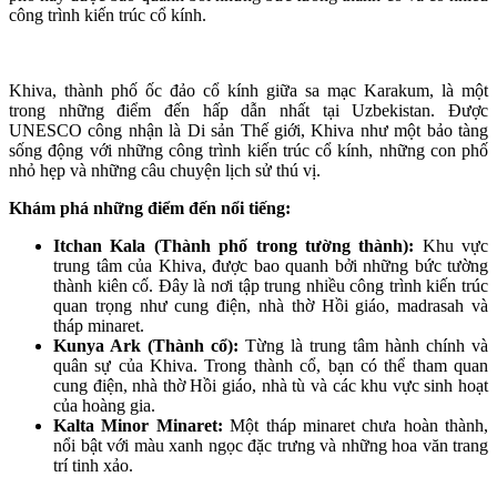
công trình kiến trúc cổ kính.
Khiva, thành phố ốc đảo cổ kính giữa sa mạc Karakum, là một
trong những điểm đến hấp dẫn nhất tại Uzbekistan. Được
UNESCO công nhận là Di sản Thế giới, Khiva như một bảo tàng
sống động với những công trình kiến trúc cổ kính, những con phố
nhỏ hẹp và những câu chuyện lịch sử thú vị.
Khám phá những điểm đến nổi tiếng:
Itchan Kala (Thành phố trong tường thành):
Khu vực
trung tâm của Khiva, được bao quanh bởi những bức tường
thành kiên cố. Đây là nơi tập trung nhiều công trình kiến trúc
quan trọng như cung điện, nhà thờ Hồi giáo, madrasah và
tháp minaret.
Kunya Ark (Thành cổ):
Từng là trung tâm hành chính và
quân sự của Khiva. Trong thành cổ, bạn có thể tham quan
cung điện, nhà thờ Hồi giáo, nhà tù và các khu vực sinh hoạt
của hoàng gia.
Kalta Minor Minaret:
Một tháp minaret chưa hoàn thành,
nổi bật với màu xanh ngọc đặc trưng và những hoa văn trang
trí tinh xảo.