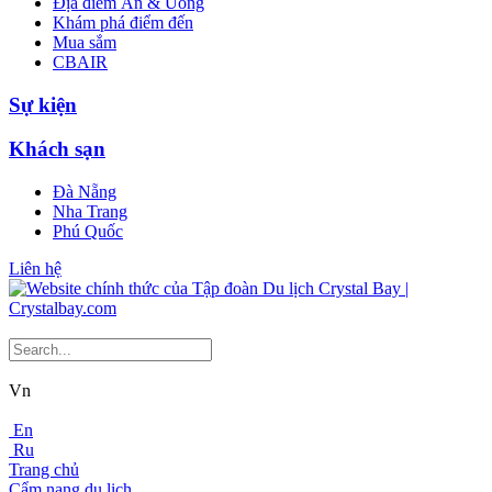
Địa điểm Ăn & Uống
Khám phá điểm đến
Mua sắm
CBAIR
Sự kiện
Khách sạn
Đà Nẵng
Nha Trang
Phú Quốc
Liên hệ
Vn
En
Ru
Trang chủ
Cẩm nang du lịch