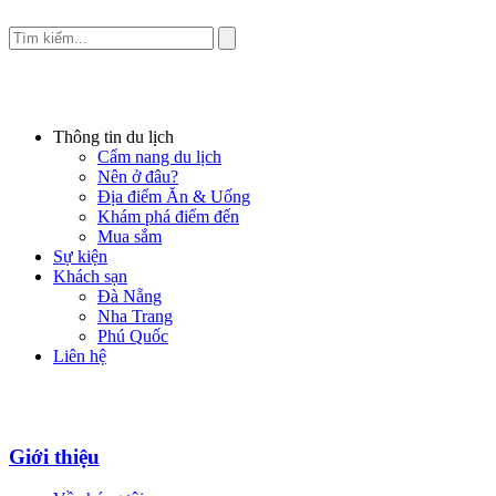
Thông tin du lịch
Cẩm nang du lịch
Nên ở đâu?
Địa điểm Ăn & Uống
Khám phá điểm đến
Mua sắm
Sự kiện
Khách sạn
Đà Nẵng
Nha Trang
Phú Quốc
Liên hệ
Giới thiệu