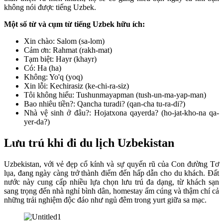
không nói được tiếng Uzbek.
Một số từ và cụm từ tiếng Uzbek hữu ích:
Xin chào: Salom (sa-lom)
Cảm ơn: Rahmat (rakh-mat)
Tạm biệt: Hayr (khayr)
Có: Ha (ha)
Không: Yo'q (yoq)
Xin lỗi: Kechirasiz (ke-chi-ra-siz)
Tôi không hiểu: Tushunmayapman (tush-un-ma-yap-man)
Bao nhiêu tiền?: Qancha turadi? (qan-cha tu-ra-di?)
Nhà vệ sinh ở đâu?: Hojatxona qayerda? (ho-jat-kho-na qa-
yer-da?)
Lưu trú khi đi du lịch Uzbekistan
Uzbekistan, với vẻ đẹp cổ kính và sự quyến rũ của Con đường Tơ
lụa, đang ngày càng trở thành điểm đến hấp dẫn cho du khách. Đất
nước này cung cấp nhiều lựa chọn lưu trú đa dạng, từ khách sạn
sang trọng đến nhà nghỉ bình dân, homestay ấm cúng và thậm chí cả
những trải nghiệm độc đáo như ngủ đêm trong yurt giữa sa mạc.