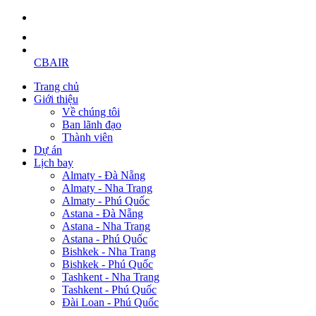
CBAIR
Trang chủ
Giới thiệu
Về chúng tôi
Ban lãnh đạo
Thành viên
Dự án
Lịch bay
Almaty - Đà Nẵng
Almaty - Nha Trang
Almaty - Phú Quốc
Astana - Đà Nẵng
Astana - Nha Trang
Astana - Phú Quốc
Bishkek - Nha Trang
Bishkek - Phú Quốc
Tashkent - Nha Trang
Tashkent - Phú Quốc
Đài Loan - Phú Quốc