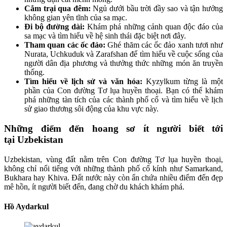
Cắm trại qua đêm:
Ngủ dưới bầu trời đầy sao và tận hưởng
không gian yên tĩnh của sa mạc.
Đi bộ đường dài:
Khám phá những cảnh quan độc đáo của
sa mạc và tìm hiểu về hệ sinh thái đặc biệt nơi đây.
Tham quan các ốc đảo:
Ghé thăm các ốc đảo xanh tươi như
Nurata, Uchkuduk và Zarafshan để tìm hiểu về cuộc sống của
người dân địa phương và thưởng thức những món ăn truyền
thống.
Tìm hiểu về lịch sử và văn hóa:
Kyzylkum từng là một
phần của Con đường Tơ lụa huyền thoại. Bạn có thể khám
phá những tàn tích của các thành phố cổ và tìm hiểu về lịch
sử giao thương sôi động của khu vực này.
Những điểm đến hoang sơ ít người biết tới
tại Uzbekistan
Uzbekistan, vùng đất nằm trên Con đường Tơ lụa huyền thoại,
không chỉ nổi tiếng với những thành phố cổ kính như Samarkand,
Bukhara hay Khiva. Đất nước này còn ẩn chứa nhiều điểm đến đẹp
mê hồn, ít người biết đến, đang chờ du khách khám phá.
Hồ Aydarkul