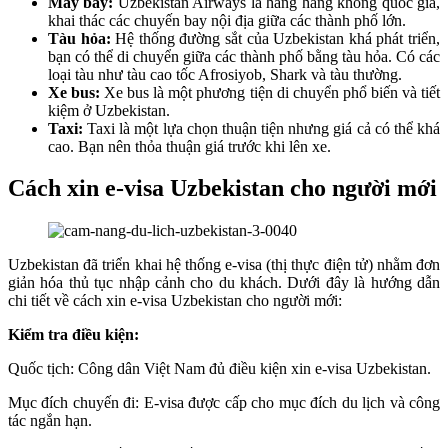
Máy bay:
Uzbekistan Airways là hãng hàng không quốc gia,
khai thác các chuyến bay nội địa giữa các thành phố lớn.
Tàu hỏa:
Hệ thống đường sắt của Uzbekistan khá phát triển,
bạn có thể di chuyển giữa các thành phố bằng tàu hỏa. Có các
loại tàu như tàu cao tốc Afrosiyob, Shark và tàu thường.
Xe bus:
Xe bus là một phương tiện di chuyển phổ biến và tiết
kiệm ở Uzbekistan.
Taxi:
Taxi là một lựa chọn thuận tiện nhưng giá cả có thể khá
cao. Bạn nên thỏa thuận giá trước khi lên xe.
Cách xin e-visa Uzbekistan cho người mới
Uzbekistan đã triển khai hệ thống e-visa (thị thực điện tử) nhằm đơn
giản hóa thủ tục nhập cảnh cho du khách. Dưới đây là hướng dẫn
chi tiết về cách xin e-visa Uzbekistan cho người mới:
Kiểm tra điều kiện:
Quốc tịch: Công dân Việt Nam đủ điều kiện xin e-visa Uzbekistan.
Mục đích chuyến đi: E-visa được cấp cho mục đích du lịch và công
tác ngắn hạn.