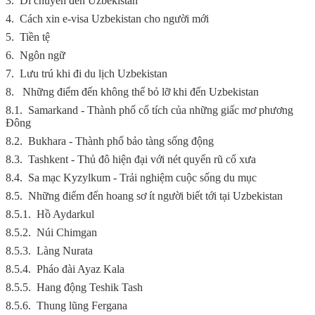
3.
Di chuyển đến Uzbekistan
4.
Cách xin e-visa Uzbekistan cho người mới
5.
Tiền tệ
6.
Ngôn ngữ
7.
Lưu trú khi đi du lịch Uzbekistan
8.
Những điểm đến không thể bỏ lỡ khi đến Uzbekistan
8.1.
Samarkand - Thành phố cổ tích của những giấc mơ phương
Đông
8.2.
Bukhara - Thành phố bảo tàng sống động
8.3.
Tashkent - Thủ đô hiện đại với nét quyến rũ cổ xưa
8.4.
Sa mạc Kyzylkum - Trải nghiệm cuộc sống du mục
8.5.
Những điểm đến hoang sơ ít người biết tới tại Uzbekistan
8.5.1.
Hồ Aydarkul
8.5.2.
Núi Chimgan
8.5.3.
Làng Nurata
8.5.4.
Pháo đài Ayaz Kala
8.5.5.
Hang động Teshik Tash
8.5.6.
Thung lũng Fergana