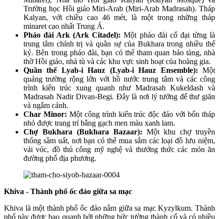
Trường học Hồi giáo Miri-Arab (Miri-Arab Madrasah). Tháp
Kalyan, với chiều cao 46 mét, là một trong những tháp
minaret cao nhất Trung Á.
Pháo đài Ark (Ark Citadel):
Một pháo đài cổ đại từng là
trung tâm chính trị và quân sự của Bukhara trong nhiều thế
kỷ. Bên trong pháo đài, bạn có thể tham quan bảo tàng, nhà
thờ Hồi giáo, nhà tù và các khu vực sinh hoạt của hoàng gia.
Quần thể Lyab-i Hauz (Lyab-i Hauz Ensemble):
Một
quảng trường rộng lớn với hồ nước trung tâm và các công
trình kiến trúc xung quanh như Madrasah Kukeldash và
Madrasah Nadir Divan-Begi. Đây là nơi lý tưởng để thư giãn
và ngắm cảnh.
Char Minor:
Một công trình kiến trúc độc đáo với bốn tháp
nhỏ được trang trí bằng gạch men màu xanh lam.
Chợ Bukhara (Bukhara Bazaar):
Một khu chợ truyền
thống sầm uất, nơi bạn có thể mua sắm các loại đồ lưu niệm,
vải vóc, đồ thủ công mỹ nghệ và thưởng thức các món ăn
đường phố địa phương.
Khiva - Thành phố ốc đảo giữa sa mạc
Khiva là một thành phố ốc đảo nằm giữa sa mạc Kyzylkum. Thành
phố này được bao quanh bởi những bức tường thành cổ và có nhiều