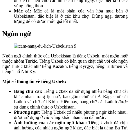
đủ để chi tiêu cho các nhu cầu hàng ngày, đặc biệt là ở các
vùng nông thôn.
Mặc cả:
Mặc cả là một phần của văn hóa mua bán ở
Uzbekistan, đặc biệt là ở các khu chợ. Đừng ngại thương
lượng để có được mức giá tốt nhất.
Ngôn ngữ
Ngôn ngữ chính thức của Uzbekistan là tiếng Uzbek, một ngôn ngữ
thuộc nhóm Turkic. Tiếng Uzbek có liên quan chặt chẽ với các ngôn
ngữ Turkic khác như tiếng Kazakh, tiếng Kyrgyz, tiếng Turkmen và
tiếng Thổ Nhĩ Kỳ.
Một số thông tin về tiếng Uzbek:
Bảng chữ cái:
Tiếng Uzbek đã sử dụng nhiều bảng chữ cái
khác nhau trong lịch sử, bao gồm chữ cái Ả Rập, chữ cái
Latinh và chữ cái Kirin. Hiện nay, bảng chữ cái Latinh được
sử dụng chính thức ở Uzbekistan.
Phương ngữ:
Tiếng Uzbek có nhiều phương ngữ khác nhau,
được sử dụng ở các vùng khác nhau của đất nước.
Ảnh hưởng của các ngôn ngữ khác:
Tiếng Uzbek đã chịu
ảnh hưởng của nhiều ngôn ngữ khác, đặc biệt là tiếng Ba Tư,