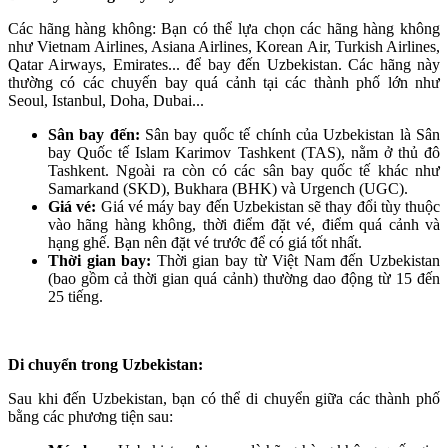
Các hãng hàng không: Bạn có thể lựa chọn các hãng hàng không
như Vietnam Airlines, Asiana Airlines, Korean Air, Turkish Airlines,
Qatar Airways, Emirates... để bay đến Uzbekistan. Các hãng này
thường có các chuyến bay quá cảnh tại các thành phố lớn như
Seoul, Istanbul, Doha, Dubai...
Sân bay đến:
Sân bay quốc tế chính của Uzbekistan là Sân
bay Quốc tế Islam Karimov Tashkent (TAS), nằm ở thủ đô
Tashkent. Ngoài ra còn có các sân bay quốc tế khác như
Samarkand (SKD), Bukhara (BHK) và Urgench (UGC).
Giá vé:
Giá vé máy bay đến Uzbekistan sẽ thay đổi tùy thuộc
vào hãng hàng không, thời điểm đặt vé, điểm quá cảnh và
hạng ghế. Bạn nên đặt vé trước để có giá tốt nhất.
Thời gian bay:
Thời gian bay từ Việt Nam đến Uzbekistan
(bao gồm cả thời gian quá cảnh) thường dao động từ 15 đến
25 tiếng.
Di chuyển trong Uzbekistan:
Sau khi đến Uzbekistan, bạn có thể di chuyển giữa các thành phố
bằng các phương tiện sau: