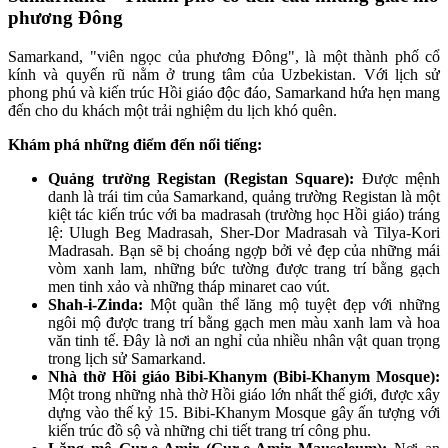
phương Đông
Samarkand, "viên ngọc của phương Đông", là một thành phố cổ
kính và quyến rũ nằm ở trung tâm của Uzbekistan. Với lịch sử
phong phú và kiến trúc Hồi giáo độc đáo, Samarkand hứa hẹn mang
đến cho du khách một trải nghiệm du lịch khó quên.
Khám phá những điểm đến nổi tiếng:
Quảng trường Registan (Registan Square):
Được mệnh
danh là trái tim của Samarkand, quảng trường Registan là một
kiệt tác kiến trúc với ba madrasah (trường học Hồi giáo) tráng
lệ: Ulugh Beg Madrasah, Sher-Dor Madrasah và Tilya-Kori
Madrasah. Bạn sẽ bị choáng ngợp bởi vẻ đẹp của những mái
vòm xanh lam, những bức tường được trang trí bằng gạch
men tinh xảo và những tháp minaret cao vút.
Shah-i-Zinda:
Một quần thể lăng mộ tuyệt đẹp với những
ngôi mộ được trang trí bằng gạch men màu xanh lam và hoa
văn tinh tế. Đây là nơi an nghỉ của nhiều nhân vật quan trọng
trong lịch sử Samarkand.
Nhà thờ Hồi giáo Bibi-Khanym (Bibi-Khanym Mosque):
Một trong những nhà thờ Hồi giáo lớn nhất thế giới, được xây
dựng vào thế kỷ 15. Bibi-Khanym Mosque gây ấn tượng với
kiến trúc đồ sộ và những chi tiết trang trí công phu.