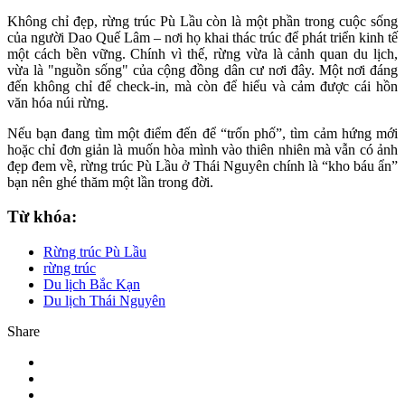
Không chỉ đẹp, rừng trúc Pù Lầu còn là một phần trong cuộc sống
của người Dao Quế Lâm – nơi họ khai thác trúc để phát triển kinh tế
một cách bền vững. Chính vì thế, rừng vừa là cảnh quan du lịch,
vừa là "nguồn sống" của cộng đồng dân cư nơi đây. Một nơi đáng
đến không chỉ để check-in, mà còn để hiểu và cảm được cái hồn
văn hóa núi rừng.
Nếu bạn đang tìm một điểm đến để “trốn phố”, tìm cảm hứng mới
hoặc chỉ đơn giản là muốn hòa mình vào thiên nhiên mà vẫn có ảnh
đẹp đem về, rừng trúc Pù Lầu ở Thái Nguyên chính là “kho báu ẩn”
bạn nên ghé thăm một lần trong đời.
Từ khóa:
Rừng trúc Pù Lầu
rừng trúc
Du lịch Bắc Kạn
Du lịch Thái Nguyên
Share