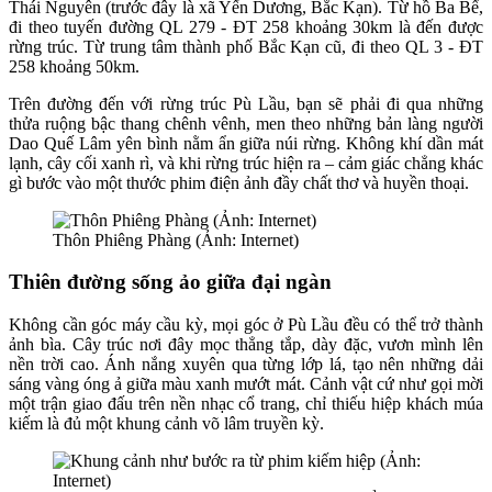
Thái Nguyên (trước đây là xã Yến Dương, Bắc Kạn). Từ hồ Ba Bể,
đi theo tuyến đường QL 279 - ĐT 258 khoảng 30km là đến được
rừng trúc. Từ trung tâm thành phố Bắc Kạn cũ, đi theo QL 3 - ĐT
258 khoảng 50km.
Trên đường đến với rừng trúc Pù Lầu, bạn sẽ phải đi qua những
thửa ruộng bậc thang chênh vênh, men theo những bản làng người
Dao Quế Lâm yên bình nằm ẩn giữa núi rừng. Không khí dần mát
lạnh, cây cối xanh rì, và khi rừng trúc hiện ra – cảm giác chẳng khác
gì bước vào một thước phim điện ảnh đầy chất thơ và huyền thoại.
Thôn Phiêng Phàng (Ảnh: Internet)
Thiên đường sống ảo giữa đại ngàn
Không cần góc máy cầu kỳ, mọi góc ở Pù Lầu đều có thể trở thành
ảnh bìa. Cây trúc nơi đây mọc thẳng tắp, dày đặc, vươn mình lên
nền trời cao. Ánh nắng xuyên qua từng lớp lá, tạo nên những dải
sáng vàng óng ả giữa màu xanh mướt mát. Cảnh vật cứ như gọi mời
một trận giao đấu trên nền nhạc cổ trang, chỉ thiếu hiệp khách múa
kiếm là đủ một khung cảnh võ lâm truyền kỳ.