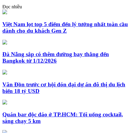
Đọc nhiều
Việt Nam lọt top 5 điểm đến lý tưởng nhất toàn cầu
dành cho du khách Gen Z
Đà Nẵng sắp có thêm đường bay thẳng đến
Bangkok từ 1/12/2026
Vân Đồn trước cơ hội đón đại dự án đô thị du lịch
biển 18 tỷ USD
Quán bar độc đáo ở TP.HCM: Tối uống cocktail,
sáng chạy 5 km