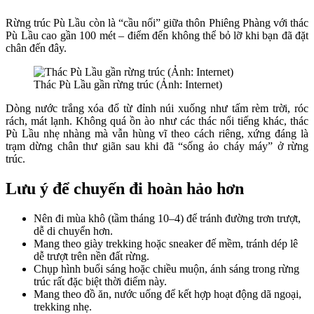
Rừng trúc Pù Lầu còn là “cầu nối” giữa thôn Phiêng Phàng với thác
Pù Lầu cao gần 100 mét – điểm đến không thể bỏ lỡ khi bạn đã đặt
chân đến đây.
Thác Pù Lầu gần rừng trúc (Ảnh: Internet)
Dòng nước trắng xóa đổ từ đỉnh núi xuống như tấm rèm trời, róc
rách, mát lạnh. Không quá ồn ào như các thác nổi tiếng khác, thác
Pù Lầu nhẹ nhàng mà vẫn hùng vĩ theo cách riêng, xứng đáng là
trạm dừng chân thư giãn sau khi đã “sống ảo cháy máy” ở rừng
trúc.
Lưu ý để chuyến đi hoàn hảo hơn
Nên đi mùa khô (tầm tháng 10–4) để tránh đường trơn trượt,
dễ di chuyển hơn.
Mang theo giày trekking hoặc sneaker đế mềm, tránh dép lê
dễ trượt trên nền đất rừng.
Chụp hình buổi sáng hoặc chiều muộn, ánh sáng trong rừng
trúc rất đặc biệt thời điểm này.
Mang theo đồ ăn, nước uống để kết hợp hoạt động dã ngoại,
trekking nhẹ.