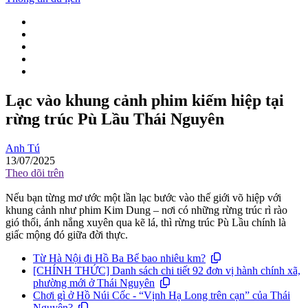
Lạc vào khung cảnh phim kiếm hiệp tại
rừng trúc Pù Lầu Thái Nguyên
Anh Tú
13/07/2025
Theo dõi trên
Nếu bạn từng mơ ước một lần lạc bước vào thế giới võ hiệp với
khung cảnh như phim Kim Dung – nơi có những rừng trúc rì rào
gió thổi, ánh nắng xuyên qua kẽ lá, thì rừng trúc Pù Lầu chính là
giấc mộng đó giữa đời thực.
Từ Hà Nội đi Hồ Ba Bể bao nhiêu km?
[CHÍNH THỨC] Danh sách chi tiết 92 đơn vị hành chính xã,
phường mới ở Thái Nguyên
Chơi gì ở Hồ Núi Cốc - “Vịnh Hạ Long trên cạn” của Thái
Nguyên?