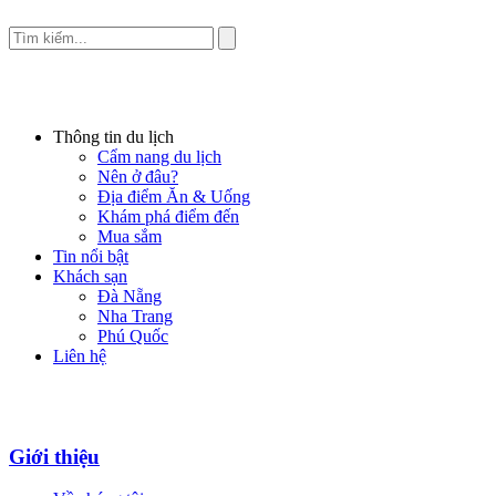
Thông tin du lịch
Cẩm nang du lịch
Nên ở đâu?
Địa điểm Ăn & Uống
Khám phá điểm đến
Mua sắm
Tin nổi bật
Khách sạn
Đà Nẵng
Nha Trang
Phú Quốc
Liên hệ
Giới thiệu