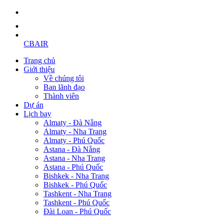
CBAIR
Trang chủ
Giới thiệu
Về chúng tôi
Ban lãnh đạo
Thành viên
Dự án
Lịch bay
Almaty - Đà Nẵng
Almaty - Nha Trang
Almaty - Phú Quốc
Astana - Đà Nẵng
Astana - Nha Trang
Astana - Phú Quốc
Bishkek - Nha Trang
Bishkek - Phú Quốc
Tashkent - Nha Trang
Tashkent - Phú Quốc
Đài Loan - Phú Quốc