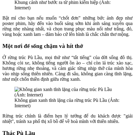
Khung cảnh như bước ra từ phim kiếm hiệp (Ảnh:
Internet)
Bật mí cho bạn nếu muốn “chốt đơn” những bức ảnh đẹp như
poster phim, hãy đến vào buổi sáng sớm khi ánh sáng xuyên qua
rừng nhẹ nhàng nhất, và chọn trang phục màu nổi như trắng, đỏ,
vàng hoặc xanh lam – đảm bảo cứ lên hình là chắc chắn thơ mộng.
Một nơi để sống chậm và hít thở
Ở rừng trúc Pù Lầu, mọi thứ như “tắt tiếng” của đời sống đô thị.
Không còi xe, không tiếng người ồn ào – chỉ còn lá trúc xào xạc,
hương rừng nhẹ thoảng, và cảm giác từng nhịp thở của mình hòa
vào nhịp sống thiên nhiên. Càng đi sâu, không gian càng tĩnh lặng,
như một chốn thiền định giữa rừng xanh.
Không gian xanh tĩnh lặng của rừng trúc Pù Lầu (Ảnh:
Internet)
Rừng trúc chính là điểm hẹn lý tưởng để du khách được "giải
nhiệt", tránh xa phố thị xô bồ để về hoà mình với thiên nhiên.
Thác Pù Lầu