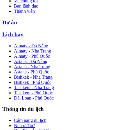
Về chúng tôi
Ban lãnh đạo
Thành viên
Dự án
Lịch bay
Almaty - Đà Nẵng
Almaty - Nha Trang
Almaty - Phú Quốc
Astana - Đà Nẵng
Astana - Nha Trang
Astana - Phú Quốc
Bishkek - Nha Trang
Bishkek - Phú Quốc
Tashkent - Nha Trang
Tashkent - Phú Quốc
Đài Loan - Phú Quốc
Thông tin du lịch
Cẩm nang du lịch
Nên ở đâu?