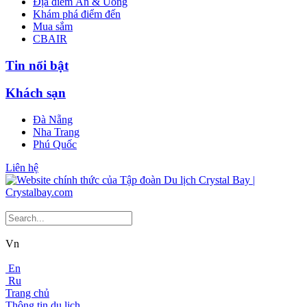
Địa điểm Ăn & Uống
Khám phá điểm đến
Mua sắm
CBAIR
Tin nổi bật
Khách sạn
Đà Nẵng
Nha Trang
Phú Quốc
Liên hệ
Vn
En
Ru
Trang chủ
Thông tin du lịch