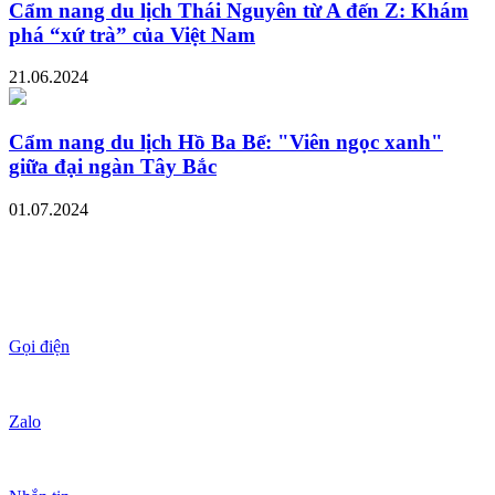
Cẩm nang du lịch Thái Nguyên từ A đến Z: Khám
phá “xứ trà” của Việt Nam
21.06.2024
Cẩm nang du lịch Hồ Ba Bể: "Viên ngọc xanh"
giữa đại ngàn Tây Bắc
01.07.2024
Gọi điện
Zalo