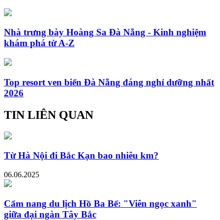
Nhà trưng bày Hoàng Sa Đà Nẵng - Kinh nghiệm
khám phá từ A-Z
Top resort ven biển Đà Nẵng đáng nghỉ dưỡng nhất
2026
TIN LIÊN QUAN
Từ Hà Nội đi Bắc Kạn bao nhiêu km?
06.06.2025
Cẩm nang du lịch Hồ Ba Bể: "Viên ngọc xanh"
giữa đại ngàn Tây Bắc