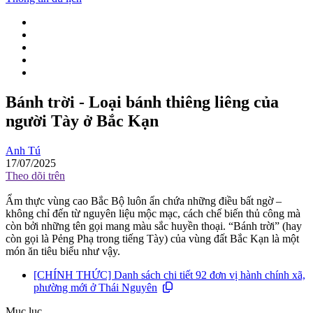
Bánh trời - Loại bánh thiêng liêng của
người Tày ở Bắc Kạn
Anh Tú
17/07/2025
Theo dõi trên
Ẩm thực vùng cao Bắc Bộ luôn ẩn chứa những điều bất ngờ –
không chỉ đến từ nguyên liệu mộc mạc, cách chế biến thủ công mà
còn bởi những tên gọi mang màu sắc huyền thoại. “Bánh trời” (hay
còn gọi là Pẻng Phạ trong tiếng Tày) của vùng đất Bắc Kạn là một
món ăn tiêu biểu như vậy.
[CHÍNH THỨC] Danh sách chi tiết 92 đơn vị hành chính xã,
phường mới ở Thái Nguyên
Mục lục