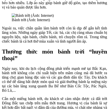
béo hơn nhiều. Lớp áo này giúp bánh giữ độ giòn, tạo thêm hương
vị và bảo quản được lâu hơn.
Bánh trời (Ảnh: Internet)
Ngoài ra, việc chân quần làm bánh trời còn là dịp để gắn kết tình
làng xóm. Những ngày giáp Tết, các bà, các chị cùng nhau chuẩn bị
nguyên liệu, nặn bánh, chiên bánh, trò chuyện rôm rả. Trong từng
chiếc bánh là cả hơi thở mùa xuân và tình người ấm áp.
Thưởng thức món bánh trời “huyền
thoại”
Ngày nay, khi du lịch cộng đồng phát triển mạnh mẽ tại Bắc Kạn,
bánh trời không còn chỉ xuất hiện trên mâm cúng mà đã bước ra
tăng chợ, gian hàng đặc sản và các gia đình dân tộc Tày. Du khách
có thể dễ dàng bắt được món quà và giải thưởng bánh lạ miệng này
tại các bản làng xung quanh Ba Bể như Bản Cốc Tộc, Pác Ngòi,
Bó Lù,...
Cắn một miếng bánh trời, du khách sẽ cảm nhận được cả đất trời
Đông Bắc tan chớp trên mẫu thời trang. Hương vị của bánh là sự
kết hợp đầy bất ngờ: vị đậm đà của đường mía, vị chát nhẹ nhàng và