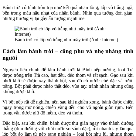
Bánh trời có hình tròn trịa như kết quả nhãn lồng, lớp vỏ trắng ngà,
bên trong màu nâu nhạt của nhân bánh. Nhìn qua tưởng đơn giản,
nhưng hương vị lại gây ấn tượng mạnh mẽ.
Bánh trời có lớp vỏ trắng như mây trời (Ảnh: Internet)
Cách làm bánh trời – công phu và nhẹ nhàng tình
người
Nguyên liệu chính để làm bánh trời là Bình nếp nương, loại Trà
được trồng trên Trà cao, hạt đều, dẻo thơm và rất sạch. Gạo sau khi
phơi khô sẽ được xay thành bột, sau đó có nước chè đặc và rượu
trắng. Bột phải được nhào thật dẻo, vừa tay, tránh nhãn nhưng cũng
không được khô.
Vì bột nếp rất dễ nghiền, nên sau khi nghiền xong, bánh được chiên
ngay trong mỡ nóng, chiên vàng đều cho vỏ ngoài giòn rụm. Bên
trong vẫn được giữ độ mềm, dẻo và thơm.
Đặc biệt, sau khi chiên, bánh được thư giãn ngay vào thành đường
thắng (đun đường với chút nước so sánh đặc), rồi nhanh tay lăn qua
lớp bột áo làm từ nếp rang nghiền – loại bột như lũ, nhưng thơm