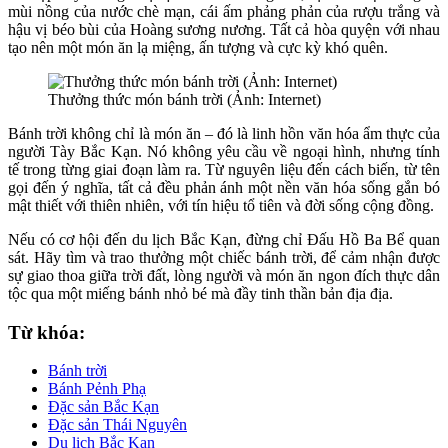
mùi nồng của nước chè mạn, cái ấm phảng phản của rượu trắng và
hậu vị béo bùi của Hoàng sương nương. Tất cả hòa quyện với nhau
tạo nên một món ăn lạ miệng, ấn tượng và cực kỳ khó quên.
Thưởng thức món bánh trời (Ảnh: Internet)
Bánh trời không chỉ là món ăn – đó là linh hồn văn hóa ẩm thực của
người Tày Bắc Kạn. Nó không yêu cầu về ngoại hình, nhưng tính
tế trong từng giai đoạn làm ra. Từ nguyên liệu đến cách biến, từ tên
gọi đến ý nghĩa, tất cả đều phản ánh một nền văn hóa sống gắn bó
mật thiết với thiên nhiên, với tín hiệu tổ tiên và đời sống cộng đồng.
Nếu có cơ hội đến du lịch Bắc Kạn, đừng chỉ Đấu Hồ Ba Bể quan
sát. Hãy tìm và trao thưởng một chiếc bánh trời, để cảm nhận được
sự giao thoa giữa trời đất, lòng người và món ăn ngon đích thực dân
tộc qua một miếng bánh nhỏ bé mà đầy tinh thần bản địa địa.
Từ khóa:
Bánh trời
Bánh Pẻnh Phạ
Đặc sản Bắc Kạn
Đặc sản Thái Nguyên
Du lịch Bắc Kạn