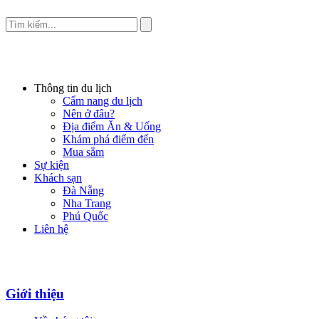
Thông tin du lịch
Cẩm nang du lịch
Nên ở đâu?
Địa điểm Ăn & Uống
Khám phá điểm đến
Mua sắm
Sự kiện
Khách sạn
Đà Nẵng
Nha Trang
Phú Quốc
Liên hệ
Giới thiệu