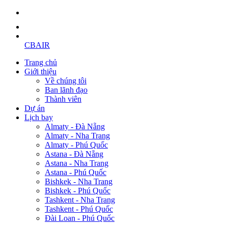
CBAIR
Trang chủ
Giới thiệu
Về chúng tôi
Ban lãnh đạo
Thành viên
Dự án
Lịch bay
Almaty - Đà Nẵng
Almaty - Nha Trang
Almaty - Phú Quốc
Astana - Đà Nẵng
Astana - Nha Trang
Astana - Phú Quốc
Bishkek - Nha Trang
Bishkek - Phú Quốc
Tashkent - Nha Trang
Tashkent - Phú Quốc
Đài Loan - Phú Quốc