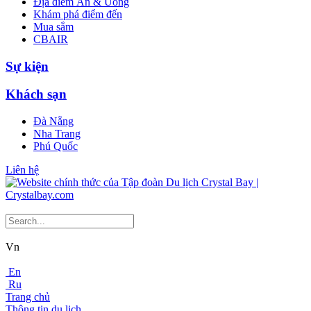
Địa điểm Ăn & Uống
Khám phá điểm đến
Mua sắm
CBAIR
Sự kiện
Khách sạn
Đà Nẵng
Nha Trang
Phú Quốc
Liên hệ
Vn
En
Ru
Trang chủ
Thông tin du lịch