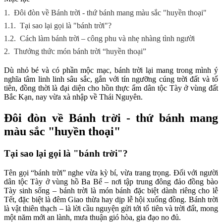
1.
Đôi đòn về Bánh trời - thứ bánh mang màu sắc "huyền thoại"
1.1.
Tại sao lại gọi là "bánh trời"?
1.2.
Cách làm bánh trời – công phu và nhẹ nhàng tình người
2.
Thưởng thức món bánh trời “huyền thoại”
Dù nhỏ bé và có phần mộc mạc, bánh trời lại mang trong mình ý
nghĩa tâm linh linh sâu sắc, gắn với tín ngưỡng cúng trời đất và tổ
tiên, đồng thời là đại diện cho hồn thực ẩm dân tộc Tày ở vùng đất
Bắc Kạn, nay vừa xà nhập về Thái Nguyên.
Đôi đòn về Bánh trời - thứ bánh mang
màu sắc "huyền thoại"
Tại sao lại gọi là "bánh trời"?
Tên gọi “bánh trời” nghe vừa kỳ bí, vừa trang trọng. Đối với người
dân tộc Tày ở vùng hồ Ba Bể – nơi tập trung đông đảo đồng bào
Tày sinh sống – bánh trời là món bánh đặc biệt dành riêng cho lễ
Tết, đặc biệt là đêm Giao thừa hay dịp lễ hội xuống đồng. Bánh trời
là vật thiên thạch – là lời cầu nguyện gửi tới tổ tiên và trời đất, mong
một năm mới an lành, mưa thuận gió hòa, gia đạo no đủ.