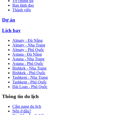
Về chúng tôi
Ban lãnh đạo
Thành viên
Dự án
Lịch bay
Almaty - Đà Nẵng
Almaty - Nha Trang
Almaty - Phú Quốc
Astana - Đà Nẵng
Astana - Nha Trang
Astana - Phú Quốc
Bishkek - Nha Trang
Bishkek - Phú Quốc
Tashkent - Nha Trang
Tashkent - Phú Quốc
Đài Loan - Phú Quốc
Thông tin du lịch
Cẩm nang du lịch
Nên ở đâu?