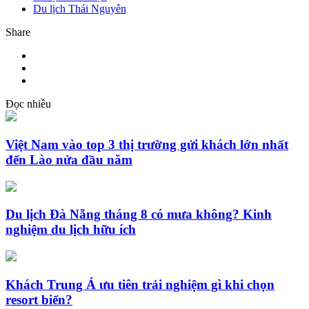
Du lịch Thái Nguyên
Share
Đọc nhiều
Việt Nam vào top 3 thị trường gửi khách lớn nhất
đến Lào nửa đầu năm
Du lịch Đà Nẵng tháng 8 có mưa không? Kinh
nghiệm du lịch hữu ích
Khách Trung Á ưu tiên trải nghiệm gì khi chọn
resort biển?