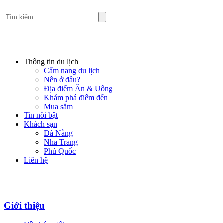
Thông tin du lịch
Cẩm nang du lịch
Nên ở đâu?
Địa điểm Ăn & Uống
Khám phá điểm đến
Mua sắm
Tin nổi bật
Khách sạn
Đà Nẵng
Nha Trang
Phú Quốc
Liên hệ
Giới thiệu