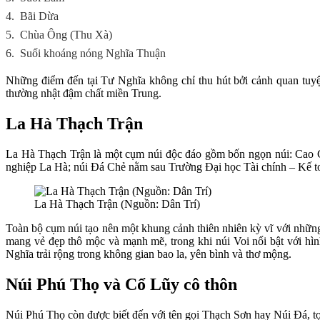
4.
Bãi Dừa
5.
Chùa Ông (Thu Xà)
6.
Suối khoáng nóng Nghĩa Thuận
Những điểm đến tại Tư Nghĩa không chỉ thu hút bởi cảnh quan tuyệ
thường nhật đậm chất miền Trung.
La Hà Thạch Trận
La Hà Thạch Trận là một cụm núi độc đáo gồm bốn ngọn núi: Cao Cổ
nghiệp La Hà; núi Đá Chẻ nằm sau Trường Đại học Tài chính – Kế t
La Hà Thạch Trận (Nguồn: Dân Trí)
Toàn bộ cụm núi tạo nên một khung cảnh thiên nhiên kỳ vĩ với nhữn
mang vẻ đẹp thô mộc và mạnh mẽ, trong khi núi Voi nổi bật với hìn
Nghĩa trải rộng trong không gian bao la, yên bình và thơ mộng.
Núi Phú Thọ và Cổ Lũy cô thôn
Núi Phú Thọ còn được biết đến với tên gọi Thạch Sơn hay Núi Đá, tọ