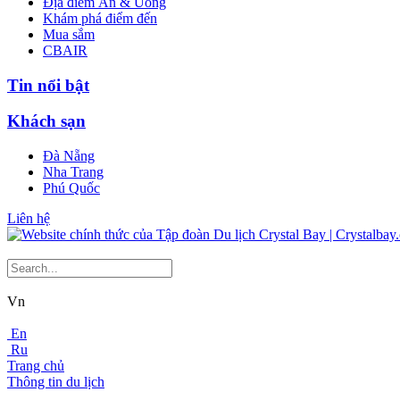
Địa điểm Ăn & Uống
Khám phá điểm đến
Mua sắm
CBAIR
Tin nổi bật
Khách sạn
Đà Nẵng
Nha Trang
Phú Quốc
Liên hệ
Vn
En
Ru
Trang chủ
Thông tin du lịch