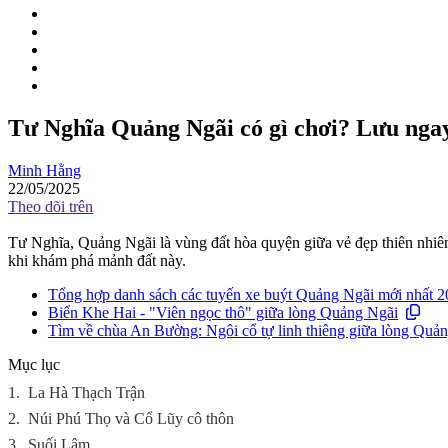
Tư Nghĩa Quảng Ngãi có gì chơi? Lưu ngay
Minh Hằng
22/05/2025
Theo dõi trên
Tư Nghĩa, Quảng Ngãi là vùng đất hòa quyện giữa vẻ đẹp thiên nhiên 
khi khám phá mảnh đất này.
Tổng hợp danh sách các tuyến xe buýt Quảng Ngãi mới nhất 
Biển Khe Hai - "Viên ngọc thô" giữa lòng Quảng Ngãi
Tìm về chùa An Bường: Ngôi cổ tự linh thiêng giữa lòng Quả
Mục lục
1.
La Hà Thạch Trận
2.
Núi Phú Thọ và Cổ Lũy cô thôn
3.
Suối Lâm