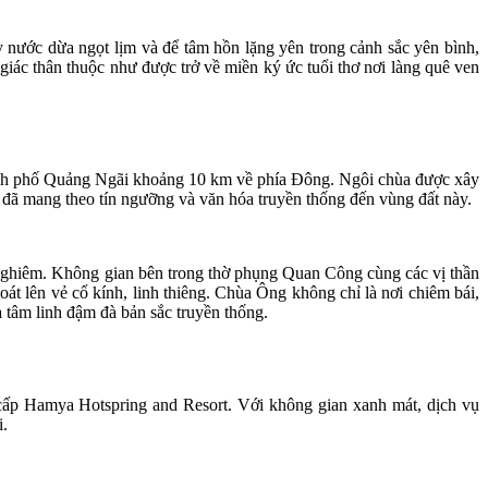
y nước dừa ngọt lịm và để tâm hồn lặng yên trong cảnh sắc yên bình,
ác thân thuộc như được trở về miền ký ức tuổi thơ nơi làng quê ven
hành phố Quảng Ngãi khoảng 10 km về phía Đông. Ngôi chùa được xây
 mang theo tín ngưỡng và văn hóa truyền thống đến vùng đất này.
g nghiêm. Không gian bên trong thờ phụng Quan Công cùng các vị thần
lên vẻ cổ kính, linh thiêng. Chùa Ông không chỉ là nơi chiêm bái,
 tâm linh đậm đà bản sắc truyền thống.
cấp Hamya Hotspring and Resort. Với không gian xanh mát, dịch vụ
i.