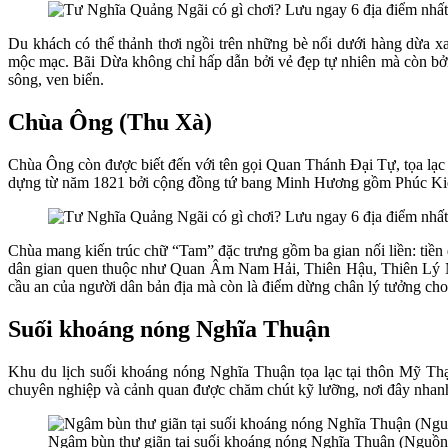
Du khách có thể thảnh thơi ngồi trên những bè nổi dưới hàng dừa xa
mộc mạc. Bãi Dừa không chỉ hấp dẫn bởi vẻ đẹp tự nhiên mà còn bởi
sông, ven biển.
Chùa Ông (Thu Xà)
Chùa Ông còn được biết đến với tên gọi Quan Thánh Đại Tự, tọa lạ
dựng từ năm 1821 bởi cộng đồng tứ bang Minh Hương gồm Phúc Kiến
Chùa mang kiến trúc chữ “Tam” đặc trưng gồm ba gian nối liền: tiền
dân gian quen thuộc như Quan Âm Nam Hải, Thiên Hậu, Thiên Lý Nhã
cầu an của người dân bản địa mà còn là điểm dừng chân lý tưởng cho
Suối khoáng nóng Nghĩa Thuận
Khu du lịch suối khoáng nóng Nghĩa Thuận tọa lạc tại thôn Mỹ Th
chuyên nghiệp và cảnh quan được chăm chút kỹ lưỡng, nơi đây nhan
Ngâm bùn thư giãn tại suối khoáng nóng Nghĩa Thuận (Nguồn: 