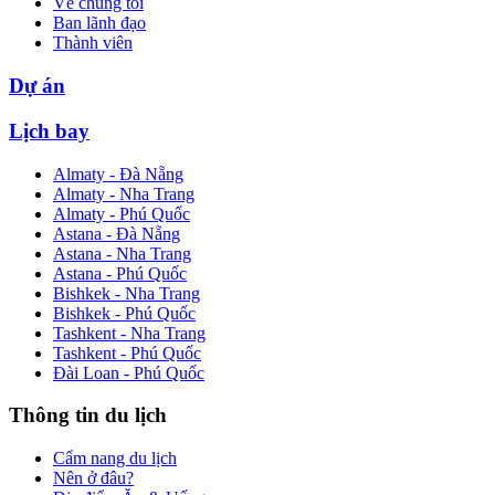
Về chúng tôi
Ban lãnh đạo
Thành viên
Dự án
Lịch bay
Almaty - Đà Nẵng
Almaty - Nha Trang
Almaty - Phú Quốc
Astana - Đà Nẵng
Astana - Nha Trang
Astana - Phú Quốc
Bishkek - Nha Trang
Bishkek - Phú Quốc
Tashkent - Nha Trang
Tashkent - Phú Quốc
Đài Loan - Phú Quốc
Thông tin du lịch
Cẩm nang du lịch
Nên ở đâu?