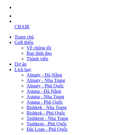
CBAIR
Trang chủ
Giới thiệu
Về chúng tôi
Ban lãnh đạo
Thành viên
Dự án
Lịch bay
Almaty - Đà Nẵng
Almaty - Nha Trang
Almaty - Phú Quốc
Astana - Đà Nẵng
Astana - Nha Trang
Astana - Phú Quốc
Bishkek - Nha Trang
Bishkek - Phú Quốc
Tashkent - Nha Trang
Tashkent - Phú Quốc
Đài Loan - Phú Quốc