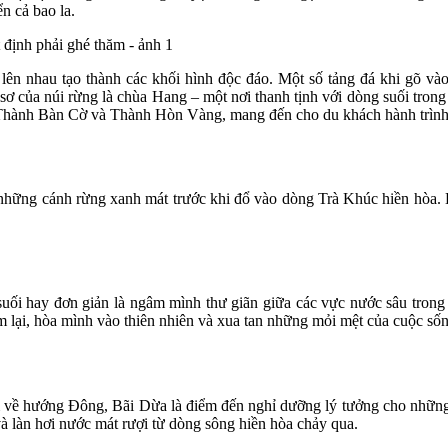
n cả bao la.
 lên nhau tạo thành các khối hình độc đáo. Một số tảng đá khi gõ và
ủa núi rừng là chùa Hang – một nơi thanh tịnh với dòng suối trong là
 Thành Bàn Cờ và Thành Hòn Vàng, mang đến cho du khách hành trình 
hững cánh rừng xanh mát trước khi đổ vào dòng Trà Khúc hiền hòa. Dò
 suối hay đơn giản là ngâm mình thư giãn giữa các vực nước sâu trong
 lại, hòa mình vào thiên nhiên và xua tan những mỏi mệt của cuộc số
về hướng Đông, Bãi Dừa là điểm đến nghỉ dưỡng lý tưởng cho những 
à làn hơi nước mát rượi từ dòng sông hiền hòa chảy qua.