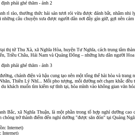
nh rì rào, thưởng thức hải sản tươi rói vừa được đánh bắt, nhâm nhi l
 những câu chuyện xưa được người dân nơi đây gìn giữ, gợi nên cảm gi
c tại thị tứ Thu Xà, xã Nghĩa Hòa, huyện Tư Nghĩa, cách trung tâm t
, Triều Châu, Hải Nam và Quảng Đông – những lưu dân người Hoa đã
 đường, chánh điện và hậu cung tạo nên một tổng thể hài hòa và tran
n, Thiên Lý Nhĩ... Mỗi pho tượng, mỗi đường nét chạm khắc đều toát 
 du khách muốn tìm kiếm sự tĩnh tại, hòa mình vào không gian văn hóa
ạnh Bắc, xã Nghĩa Thuận, là một phần trong tổ hợp nghỉ dưỡng cao 
h chóng trở thành điểm đến nghỉ dưỡng "được săn đón" tại Quảng Ngã
Internet)