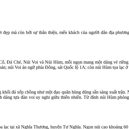
t đẹp mà còn bởi sự thân thiện, mến khách của người dân địa phương.
, Đá Chẻ, Núi Voi và Núi Hùm, mỗi ngọn mang một dáng vẻ riêng biệ
oán; núi Voi án ngữ phía Đông, sát Quốc lộ 1A; còn núi Hùm tọa lạc
g khối đá xếp chồng như một đạo quân hùng dũng sẵn sàng xuất trận.
h dáng tựa đàn voi uy nghi giữa thiên nhiên. Từ đỉnh núi Hùm phóng
a lạc tại xã Nghĩa Thương, huyện Tư Nghĩa. Ngọn núi cao khoảng 60 mé