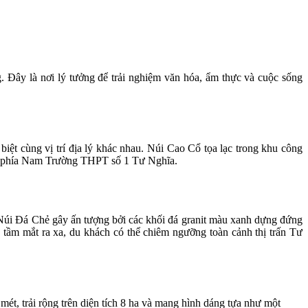
 Đây là nơi lý tưởng để trải nghiệm văn hóa, ẩm thực và cuộc sống
t cùng vị trí địa lý khác nhau. Núi Cao Cổ tọa lạc trong khu công
 ở phía Nam Trường THPT số 1 Tư Nghĩa.
 Núi Đá Chẻ gây ấn tượng bởi các khối đá granit màu xanh dựng đứng
 tầm mắt ra xa, du khách có thể chiêm ngưỡng toàn cảnh thị trấn Tư
t, trải rộng trên diện tích 8 ha và mang hình dáng tựa như một