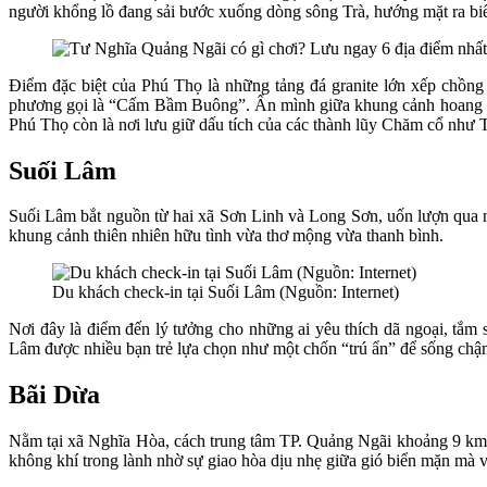
người khổng lồ đang sải bước xuống dòng sông Trà, hướng mặt ra biể
Điểm đặc biệt của Phú Thọ là những tảng đá granite lớn xếp chồng
phương gọi là “Cấm Bầm Buông”. Ẩn mình giữa khung cảnh hoang sơ c
Phú Thọ còn là nơi lưu giữ dấu tích của các thành lũy Chăm cổ như
Suối Lâm
Suối Lâm bắt nguồn từ hai xã Sơn Linh và Long Sơn, uốn lượn qua n
khung cảnh thiên nhiên hữu tình vừa thơ mộng vừa thanh bình.
Du khách check-in tại Suối Lâm (Nguồn: Internet)
Nơi đây là điểm đến lý tưởng cho những ai yêu thích dã ngoại, tắm
Lâm được nhiều bạn trẻ lựa chọn như một chốn “trú ẩn” để sống chậm
Bãi Dừa
Nằm tại xã Nghĩa Hòa, cách trung tâm TP. Quảng Ngãi khoảng 9 km 
không khí trong lành nhờ sự giao hòa dịu nhẹ giữa gió biển mặn mà v