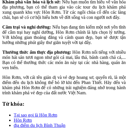
Khám phá văn hóa và lịch sử:
Nếu bạn muốn tìm hiểu về văn hóa
địa phương, bạn có thể tham gia vào các tour du lịch khám phá
xung quanh khu vực Hòn Rơm. Từ các ngôi chùa cổ đến các làng
chài, bạn sẽ có cơ hội hiểu hơn về đời sống và con người nơi đây.
Cắm trại và nghỉ dưỡng:
Nếu bạn đang tìm kiếm một nơi yên tĩnh
để cắm trại hay nghỉ dưỡng, Hòn Rơm chính là lựa chọn lý tưởng.
Với không gian thoáng đãng và cảnh quan đẹp, bạn sẽ được tận
hưởng những phút giây thư giãn tuyệt vời tại đây.
Thưởng thức ẩm thực địa phương:
Hòn Rơm nổi tiếng với nhiều
món hải sản tươi ngon như gỏi cá mai, lẩu thả, bánh canh chả cá,...
Bạn có thể thưởng thức các món ăn này tại các nhà hàng, quán ăn
ven biển.
Hòn Rơm, với cái tên giản dị và vẻ đẹp hoang sơ, quyến rũ, là một
điểm đến du lịch không thể bỏ lỡ khi đến Phan Thiết. Hãy đến và
khám phá Hòn Rơm để có những trải nghiệm đáng nhớ trong hành
trình khám phá vẻ đẹp của đất nước Việt Nam.
Từ khóa:
Tại sao gọi là Hòn Rơm
Hòn Rơm
địa điểm du lịch Bình Thuận