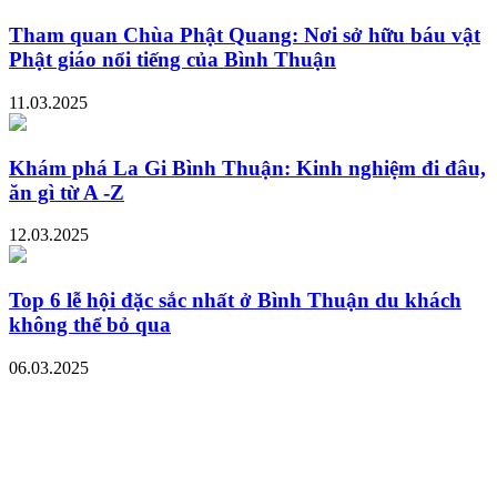
Tham quan Chùa Phật Quang: Nơi sở hữu báu vật
Phật giáo nổi tiếng của Bình Thuận
11.03.2025
Khám phá La Gi Bình Thuận: Kinh nghiệm đi đâu,
ăn gì từ A -Z
12.03.2025
Top 6 lễ hội đặc sắc nhất ở Bình Thuận du khách
không thể bỏ qua
06.03.2025