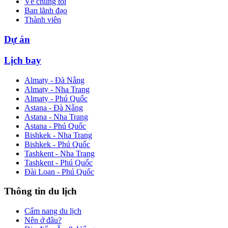
Về chúng tôi
Ban lãnh đạo
Thành viên
Dự án
Lịch bay
Almaty - Đà Nẵng
Almaty - Nha Trang
Almaty - Phú Quốc
Astana - Đà Nẵng
Astana - Nha Trang
Astana - Phú Quốc
Bishkek - Nha Trang
Bishkek - Phú Quốc
Tashkent - Nha Trang
Tashkent - Phú Quốc
Đài Loan - Phú Quốc
Thông tin du lịch
Cẩm nang du lịch
Nên ở đâu?