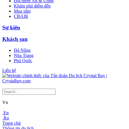
Địa điểm Ăn & Uống
Khám phá điểm đến
Mua sắm
CBAIR
Sự kiện
Khách sạn
Đà Nẵng
Nha Trang
Phú Quốc
Liên hệ
Vn
En
Ru
Trang chủ
Thông tin du lịch