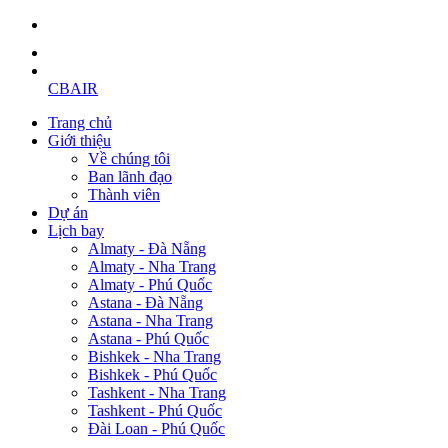
CBAIR
Trang chủ
Giới thiệu
Về chúng tôi
Ban lãnh đạo
Thành viên
Dự án
Lịch bay
Almaty - Đà Nẵng
Almaty - Nha Trang
Almaty - Phú Quốc
Astana - Đà Nẵng
Astana - Nha Trang
Astana - Phú Quốc
Bishkek - Nha Trang
Bishkek - Phú Quốc
Tashkent - Nha Trang
Tashkent - Phú Quốc
Đài Loan - Phú Quốc