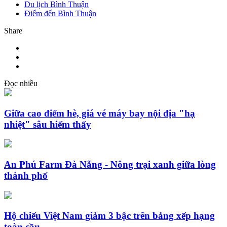
Du lịch Bình Thuận
Điểm đến Bình Thuận
Share
Đọc nhiều
Giữa cao điểm hè, giá vé máy bay nội địa "hạ
nhiệt" sâu hiếm thấy
An Phú Farm Đà Nẵng - Nông trại xanh giữa lòng
thành phố
Hộ chiếu Việt Nam giảm 3 bậc trên bảng xếp hạng
toàn cầu