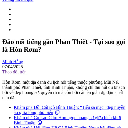
Đảo nổi tiếng gần Phan Thiết - Tại sao gọi
là Hòn Rơm?
Minh Hằng
07/04/2025
Theo dõi trên
Hòn Rơm, một địa danh du lịch nổi tiếng thuộc phường Mũi Né,
thành phố Phan Thiết, tỉnh Bình Thuận, không chỉ thu hút du khách
bởi vẻ đẹp hoang sơ, quyến rũ mà còn bởi cái tên giản dị, đậm chất
dân dã.
Khám phá Đồi Cát Đỏ Bình Thuận: “Tiểu sa mạc” đẹp huyền
ảo giữa lòng phố biển
Khám phá Cù Lao Câu: Hòn ngọc hoang sơ giữa biển khơi
Bình Thuận
Khám phá Hải đăng Kê Gà Bình Thuận: Ngọn hải đăng cổ