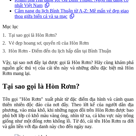
nhất Việt Nam
Cẩm nang du lịch Bình Thuận từ A-Z: Mê mẩn vẻ đẹp giao
thoa giữa biển cả và sa mạc
Mục lục
1.
Tại sao gọi là Hòn Rơm?
2.
Vẻ đẹp hoang sơ, quyến rũ của Hòn Rơm
3.
Hòn Rơm - Điểm đến du lịch hấp dẫn tại Bình Thuận
Vậy, tại sao nơi đây lại được gọi là Hòn Rơm? Hãy cùng khám phá
nguồn gốc thú vị của cái tên này và những điều đặc biệt mà Hòn
Rơm mang lại.
Tại sao gọi là Hòn Rơm?
Tên gọi "Hòn Rơm" xuất phát từ đặc điểm địa hình và cảnh quan
thiên nhiên độc đáo của nơi đây. Theo lời kể của người dân địa
phương, vào mùa khô, khi những ngọn đồi trên Hòn Rơm được bao
phủ bởi lớp cỏ khô màu vàng óng, nhìn từ xa, cả khu vực này trông
giống như một đống rơm khổng lồ. Từ đó, cái tên Hòn Rơm ra đời
và gắn liền với địa danh này cho đến ngày nay.