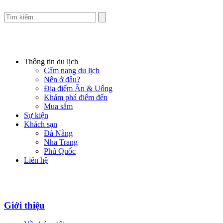
Thông tin du lịch
Cẩm nang du lịch
Nên ở đâu?
Địa điểm Ăn & Uống
Khám phá điểm đến
Mua sắm
Sự kiện
Khách sạn
Đà Nẵng
Nha Trang
Phú Quốc
Liên hệ
Giới thiệu