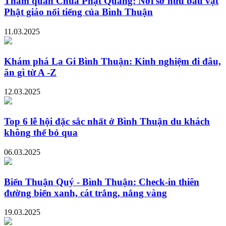
Tham quan Chùa Phật Quang: Nơi sở hữu báu vật
Phật giáo nổi tiếng của Bình Thuận
11.03.2025
Khám phá La Gi Bình Thuận: Kinh nghiệm đi đâu,
ăn gì từ A -Z
12.03.2025
Top 6 lễ hội đặc sắc nhất ở Bình Thuận du khách
không thể bỏ qua
06.03.2025
Biển Thuận Quý - Bình Thuận: Check-in thiên
đường biển xanh, cát trắng, nắng vàng
19.03.2025