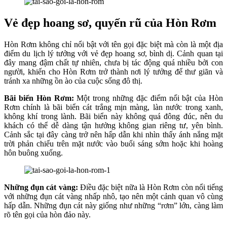
Vẻ đẹp hoang sơ, quyến rũ của Hòn Rơm
Hòn Rơm không chỉ nổi bật với tên gọi đặc biệt mà còn là một địa
điểm du lịch lý tưởng với vẻ đẹp hoang sơ, bình dị. Cảnh quan tại
đây mang đậm chất tự nhiên, chưa bị tác động quá nhiều bởi con
người, khiến cho Hòn Rơm trở thành nơi lý tưởng để thư giãn và
tránh xa những ồn ào của cuộc sống đô thị.
Bãi biển Hòn Rơm:
Một trong những đặc điểm nổi bật của Hòn
Rơm chính là bãi biển cát trắng mịn màng, làn nước trong xanh,
không khí trong lành. Bãi biển này không quá đông đúc, nên du
khách có thể dễ dàng tận hưởng không gian riêng tư, yên bình.
Cảnh sắc tại đây càng trở nên hấp dẫn khi nhìn thấy ánh nắng mặt
trời phản chiếu trên mặt nước vào buổi sáng sớm hoặc khi hoàng
hôn buông xuống.
Những đụn cát vàng:
Điều đặc biệt nữa là Hòn Rơm còn nổi tiếng
với những đụn cát vàng nhấp nhô, tạo nên một cảnh quan vô cùng
hấp dẫn. Những đụn cát này giống như những “rơm” lớn, càng làm
rõ tên gọi của hòn đảo này.