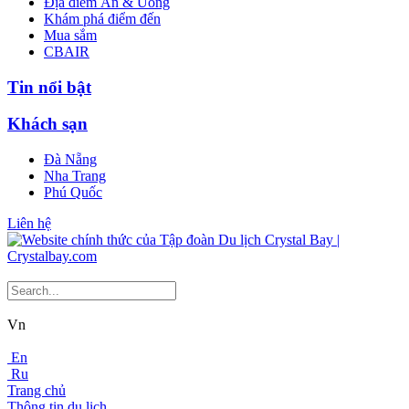
Địa điểm Ăn & Uống
Khám phá điểm đến
Mua sắm
CBAIR
Tin nổi bật
Khách sạn
Đà Nẵng
Nha Trang
Phú Quốc
Liên hệ
Vn
En
Ru
Trang chủ
Thông tin du lịch