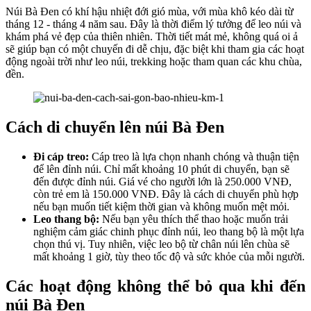
Núi Bà Đen có khí hậu nhiệt đới gió mùa, với mùa khô kéo dài từ
tháng 12 - tháng 4 năm sau. Đây là thời điểm lý tưởng để leo núi và
khám phá vẻ đẹp của thiên nhiên. Thời tiết mát mẻ, không quá oi ả
sẽ giúp bạn có một chuyến đi dễ chịu, đặc biệt khi tham gia các hoạt
động ngoài trời như leo núi, trekking hoặc tham quan các khu chùa,
đền.
Cách di chuyển lên núi Bà Đen
Đi cáp treo:
Cáp treo là lựa chọn nhanh chóng và thuận tiện
để lên đỉnh núi. Chỉ mất khoảng 10 phút di chuyển, bạn sẽ
đến được đỉnh núi. Giá vé cho người lớn là 250.000 VNĐ,
còn trẻ em là 150.000 VNĐ. Đây là cách di chuyển phù hợp
nếu bạn muốn tiết kiệm thời gian và không muốn mệt mỏi.
Leo thang bộ:
Nếu bạn yêu thích thể thao hoặc muốn trải
nghiệm cảm giác chinh phục đỉnh núi, leo thang bộ là một lựa
chọn thú vị. Tuy nhiên, việc leo bộ từ chân núi lên chùa sẽ
mất khoảng 1 giờ, tùy theo tốc độ và sức khỏe của mỗi người.
Các hoạt động không thể bỏ qua khi đến
núi Bà Đen