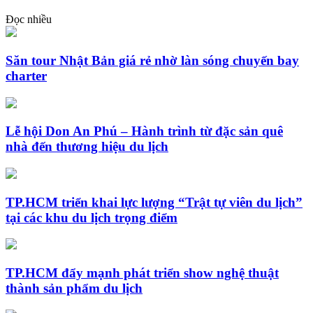
Đọc nhiều
Săn tour Nhật Bản giá rẻ nhờ làn sóng chuyến bay
charter
Lễ hội Don An Phú – Hành trình từ đặc sản quê
nhà đến thương hiệu du lịch
TP.HCM triển khai lực lượng “Trật tự viên du lịch”
tại các khu du lịch trọng điểm
TP.HCM đẩy mạnh phát triển show nghệ thuật
thành sản phẩm du lịch