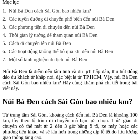
Mục lục
1.
Núi Bà Đen cách Sài Gòn bao nhiêu km?
2.
Các tuyến đường di chuyển phổ biến đến núi Bà Đen
3.
Các phương tiện di chuyển đến núi Bà Đen
4.
Thời gian lý tưởng để tham quan núi Bà Đen
5.
Cách di chuyển lên núi Bà Đen
6.
Các hoạt động không thể bỏ qua khi đến núi Bà Đen
7.
Một số kinh nghiệm du lịch núi Bà Đen
Núi Bà Đen là điểm đến tâm linh và du lịch hấp dẫn, thu hút đông
đảo du khách từ khắp nơi, đặc biệt là từ TP.HCM. Vậy, núi Bà Đen
cách Sài Gòn bao nhiêu km? Hãy cùng khám phá chi tiết trong bài
viết này.
Núi Bà Đen cách Sài Gòn bao nhiêu km?
Từ trung tâm Sài Gòn, khoảng cách đến núi Bà Đen là khoảng 100
km, tùy theo lộ trình di chuyển mà bạn lựa chọn. Thời gian di
chuyển có thể mất từ 2 đến 3 giờ bằng ô tô, xe máy hoặc các
phương tiện khác, và sẽ lâu hơn trong những dịp lễ tết do lưu lượng
giao thông tăng cao.