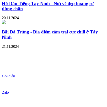
Hồ Dầu Tiếng Tây Ninh - Nơi vẻ đẹp hoang sơ
dừng chân
20.11.2024
Bãi Đá Trứng - Địa điểm cắm trại cực chill ở Tây
Ninh
21.11.2024
Gọi điện
Zalo