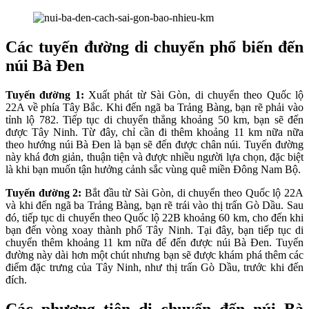
Các tuyến đường di chuyển phổ biến đến
núi Bà Đen
Tuyến đường 1:
Xuất phát từ Sài Gòn, di chuyển theo Quốc lộ
22A về phía Tây Bắc. Khi đến ngã ba Trảng Bàng, bạn rẽ phải vào
tỉnh lộ 782. Tiếp tục di chuyển thẳng khoảng 50 km, bạn sẽ đến
được Tây Ninh. Từ đây, chỉ cần đi thêm khoảng 11 km nữa nữa
theo hướng núi Bà Đen là bạn sẽ đến được chân núi. Tuyến đường
này khá đơn giản, thuận tiện và được nhiều người lựa chọn, đặc biệt
là khi bạn muốn tận hưởng cảnh sắc vùng quê miền Đông Nam Bộ.
Tuyến đường 2:
Bắt đầu từ Sài Gòn, di chuyển theo Quốc lộ 22A
và khi đến ngã ba Trảng Bàng, bạn rẽ trái vào thị trấn Gò Dầu. Sau
đó, tiếp tục di chuyển theo Quốc lộ 22B khoảng 60 km, cho đến khi
bạn đến vòng xoay thành phố Tây Ninh. Tại đây, bạn tiếp tục di
chuyển thêm khoảng 11 km nữa để đến được núi Bà Đen. Tuyến
đường này dài hơn một chút nhưng bạn sẽ được khám phá thêm các
điểm đặc trưng của Tây Ninh, như thị trấn Gò Dầu, trước khi đến
đích.
Các phương tiện di chuyển đến núi Bà