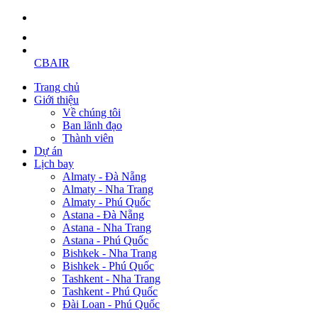
CBAIR
Trang chủ
Giới thiệu
Về chúng tôi
Ban lãnh đạo
Thành viên
Dự án
Lịch bay
Almaty - Đà Nẵng
Almaty - Nha Trang
Almaty - Phú Quốc
Astana - Đà Nẵng
Astana - Nha Trang
Astana - Phú Quốc
Bishkek - Nha Trang
Bishkek - Phú Quốc
Tashkent - Nha Trang
Tashkent - Phú Quốc
Đài Loan - Phú Quốc