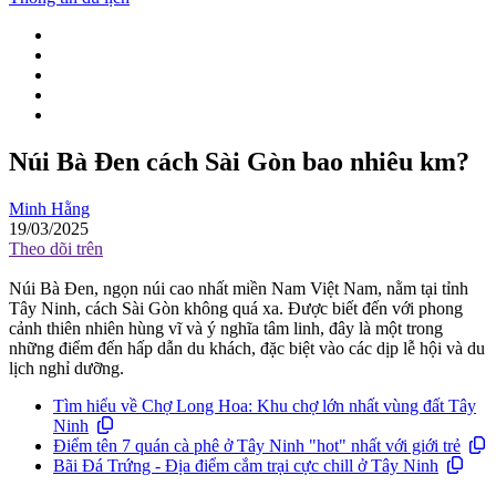
Núi Bà Đen cách Sài Gòn bao nhiêu km?
Minh Hằng
19/03/2025
Theo dõi trên
Núi Bà Đen, ngọn núi cao nhất miền Nam Việt Nam, nằm tại tỉnh
Tây Ninh, cách Sài Gòn không quá xa. Được biết đến với phong
cảnh thiên nhiên hùng vĩ và ý nghĩa tâm linh, đây là một trong
những điểm đến hấp dẫn du khách, đặc biệt vào các dịp lễ hội và du
lịch nghỉ dưỡng.
Tìm hiểu về Chợ Long Hoa: Khu chợ lớn nhất vùng đất Tây
Ninh
Điểm tên 7 quán cà phê ở Tây Ninh "hot" nhất với giới trẻ
Bãi Đá Trứng - Địa điểm cắm trại cực chill ở Tây Ninh