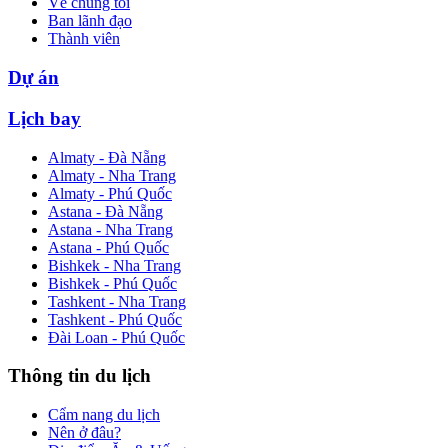
Về chúng tôi
Ban lãnh đạo
Thành viên
Dự án
Lịch bay
Almaty - Đà Nẵng
Almaty - Nha Trang
Almaty - Phú Quốc
Astana - Đà Nẵng
Astana - Nha Trang
Astana - Phú Quốc
Bishkek - Nha Trang
Bishkek - Phú Quốc
Tashkent - Nha Trang
Tashkent - Phú Quốc
Đài Loan - Phú Quốc
Thông tin du lịch
Cẩm nang du lịch
Nên ở đâu?