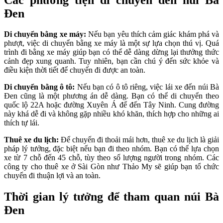
Đen
Di chuyển bằng xe máy:
Nếu bạn yêu thích cảm giác khám phá và
phượt, việc di chuyển bằng xe máy là một sự lựa chọn thú vị. Quá
trình đi bằng xe máy giúp bạn có thể dễ dàng dừng lại thưởng thức
cảnh đẹp xung quanh. Tuy nhiên, bạn cần chú ý đến sức khỏe và
điều kiện thời tiết để chuyến đi được an toàn.
Di chuyển bằng ô tô:
Nếu bạn có ô tô riêng, việc lái xe đến núi Bà
Đen cũng là một phương án dễ dàng. Bạn có thể di chuyển theo
quốc lộ 22A hoặc đường Xuyên Á để đến Tây Ninh. Cung đường
này khá dễ đi và không gặp nhiều khó khăn, thích hợp cho những ai
thích tự lái.
Thuê xe du lịch:
Để chuyến đi thoải mái hơn, thuê xe du lịch là giải
pháp lý tưởng, đặc biệt nếu bạn đi theo nhóm. Bạn có thể lựa chọn
xe từ 7 chỗ đến 45 chỗ, tùy theo số lượng người trong nhóm. Các
công ty cho thuê xe ở Sài Gòn như Thảo My sẽ giúp bạn tổ chức
chuyến đi thuận lợi và an toàn.
Thời gian lý tưởng để tham quan núi Bà
Đen