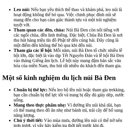
Leo núi:
Nếu bạn yêu thích thể thao và khám phá, leo núi là
hoạt động không thể bỏ qua. Việc chinh phục đỉnh núi sẽ
mang đến cho bạn cảm giác thành tựu và một trải nghiệm
tuyệt vời.
Tham quan các đền, chùa:
Núi Bà Đen còn nổi tiếng với
các ngôi chùa, đền linh thiêng. Đặc biệt, Chùa Bà Đen là nơi
thu hút hàng triệu tín đồ Phật tử đến cúng bái. Đây cũng là
một điểm đến không thể bỏ qua khi đến núi.
Tham gia các lễ hội:
Mỗi năm, núi Bà Đen tổ chức nhiều lễ
hội lớn, đặc biệt là vào dịp Tết Nguyên Đán và lễ hội Bà Đen
vào tháng Giêng âm lịch. Lễ hội này mang đậm bản sắc văn
hóa của miền Nam, thu hút rất nhiều du khách đến tham gia.
Một số kinh nghiệm du lịch núi Bà Đen
Chuẩn bị thể lực:
Nếu leo bộ lên núi hoặc tham gia trekking,
bạn cần chuẩn bị thể lực tốt và trang bị đầy đủ giày dép, nước
uống.
Mang theo thực phẩm nhẹ:
Vì đường lên núi khá dài, bạn
có thể mang theo đồ ăn nhẹ như bánh mì, trái cây để bổ sung
năng lượng.
Chú ý thời tiết:
Vào mùa mưa, đường lên núi có thể trở nên
trơn trượt, vì vậy hãy kiểm tra thời tiết trước khi đi.