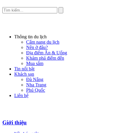
Thông tin du lịch
Cẩm nang du lịch
Nên ở đâu?
Địa điểm Ăn & Uống
Khám phá điểm đến
Mua sắm
Tin nổi bật
Khách sạn
Đà Nẵng
Nha Trang
Phú Quốc
Liên hệ
Giới thiệu