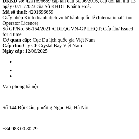
ĐKKD số:
4201696659 cấp lần đầu 30/06/2016, cấp đổi lần thứ 13
ngày 07/11/2023 của Sở KHDT Khánh Hoà.
Mã số thuế:
4201696659
Giấy phép Kinh doanh dịch vụ lữ hành quốc tế (International Tour
Operator Licence)
Số GP/No. 56-154/2021 /CDLQGVN-GP LHQT; Cấp lần/ Issued
for 4 time
Cơ quan cấp:
Cục Du lịch quốc gia Việt Nam
Cấp cho:
Cty CP Crystal Bay Việt Nam
Ngày cấp:
12/06/2025
Văn phòng hà nội
Số 144 Đội Cấn, phường Ngọc Hà, Hà Nội
+84 983 00 80 79