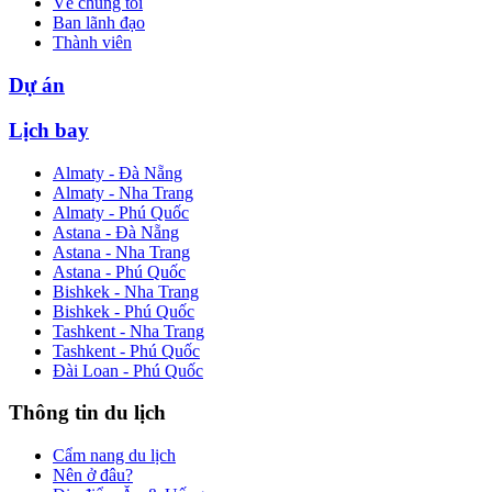
Về chúng tôi
Ban lãnh đạo
Thành viên
Dự án
Lịch bay
Almaty - Đà Nẵng
Almaty - Nha Trang
Almaty - Phú Quốc
Astana - Đà Nẵng
Astana - Nha Trang
Astana - Phú Quốc
Bishkek - Nha Trang
Bishkek - Phú Quốc
Tashkent - Nha Trang
Tashkent - Phú Quốc
Đài Loan - Phú Quốc
Thông tin du lịch
Cẩm nang du lịch
Nên ở đâu?