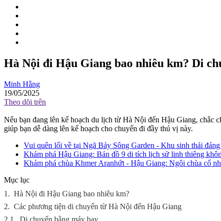
Hà Nội đi Hậu Giang bao nhiêu km? Di ch
Minh Hằng
19/05/2025
Theo dõi trên
Nếu bạn đang lên kế hoạch du lịch từ Hà Nội đến Hậu Giang, chắc chắ
giúp bạn dễ dàng lên kế hoạch cho chuyến đi đầy thú vị này.
Vui quên lối về tại Ngã Bảy Sông Garden - Khu sinh thái đáng
Khám phá Hậu Giang: Bản đồ 9 di tích lịch sử linh thiêng khôn
Khám phá chùa Khmer Aranhứt - Hậu Giang: Ngôi chùa cổ nh
Mục lục
1.
Hà Nội đi Hậu Giang bao nhiêu km?
2.
Các phương tiện di chuyển từ Hà Nội đến Hậu Giang
2.1.
Di chuyển bằng máy bay