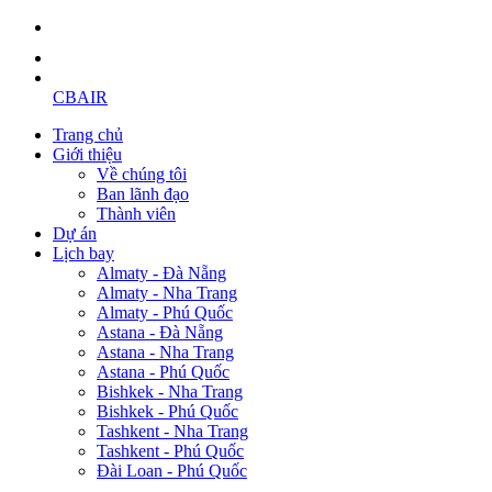
CBAIR
Trang chủ
Giới thiệu
Về chúng tôi
Ban lãnh đạo
Thành viên
Dự án
Lịch bay
Almaty - Đà Nẵng
Almaty - Nha Trang
Almaty - Phú Quốc
Astana - Đà Nẵng
Astana - Nha Trang
Astana - Phú Quốc
Bishkek - Nha Trang
Bishkek - Phú Quốc
Tashkent - Nha Trang
Tashkent - Phú Quốc
Đài Loan - Phú Quốc