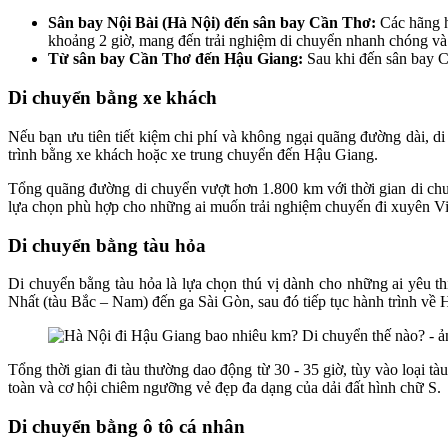
Sân bay Nội Bài (Hà Nội) đến sân bay Cần Thơ:
Các hãng h
khoảng 2 giờ, mang đến trải nghiệm di chuyển nhanh chóng và 
Từ sân bay Cần Thơ đến Hậu Giang:
Sau khi đến sân bay Cầ
Di chuyển bằng xe khách
Nếu bạn ưu tiên tiết kiệm chi phí và không ngại quãng đường dài, d
trình bằng xe khách hoặc xe trung chuyển đến Hậu Giang.
Tổng quãng đường di chuyển vượt hơn 1.800 km với thời gian di chuyể
lựa chọn phù hợp cho những ai muốn trải nghiệm chuyến đi xuyên Việt
Di chuyển bằng tàu hỏa
Di chuyển bằng tàu hỏa là lựa chọn thú vị dành cho những ai yêu t
Nhất (tàu Bắc – Nam) đến ga Sài Gòn, sau đó tiếp tục hành trình về 
Tổng thời gian đi tàu thường dao động từ 30 - 35 giờ, tùy vào loại t
toàn và cơ hội chiêm ngưỡng vẻ đẹp đa dạng của dải đất hình chữ S.
Di chuyển bằng ô tô cá nhân