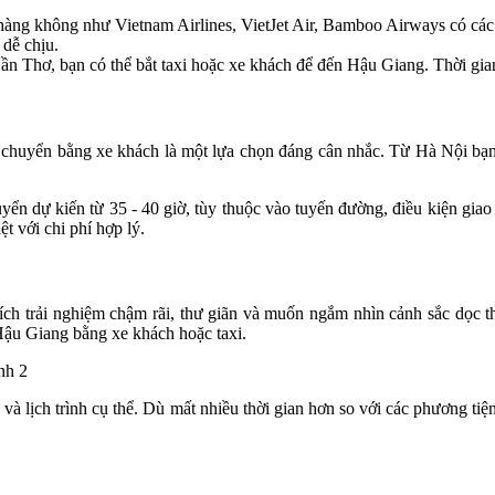
àng không như Vietnam Airlines, VietJet Air, Bamboo Airways có các
dễ chịu.
n Thơ, bạn có thể bắt taxi hoặc xe khách để đến Hậu Giang. Thời gian
i chuyển bằng xe khách là một lựa chọn đáng cân nhắc. Từ Hà Nội bạn
n dự kiến từ 35 - 40 giờ, tùy thuộc vào tuyến đường, điều kiện giao 
 với chi phí hợp lý.
hích trải nghiệm chậm rãi, thư giãn và muốn ngắm nhìn cảnh sắc dọc t
Hậu Giang bằng xe khách hoặc taxi.
àu và lịch trình cụ thể. Dù mất nhiều thời gian hơn so với các phương t