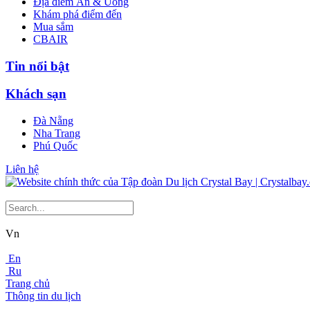
Địa điểm Ăn & Uống
Khám phá điểm đến
Mua sắm
CBAIR
Tin nổi bật
Khách sạn
Đà Nẵng
Nha Trang
Phú Quốc
Liên hệ
Vn
En
Ru
Trang chủ
Thông tin du lịch