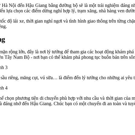
 từ Hà Nội đến Hậu Giang bằng đường bộ sẽ là một trải nghiệm đáng n
ưu đến lựa chọn các điểm dừng nghỉ hợp lý, trạm xăng, nhà hàng ven đư
o tốc độ lái xe, thời gian nghỉ ngơi và tình hình giao thông trên từng 
êng.
ng
ặn rộng lớn, đây là nơi lý tưởng để tham gia các hoạt động khám phá 
ền Tây Nam Bộ - nơi bạn có thể khám phá phong tục buôn bán trên sôn
 sầu riêng, măng cụt, vú sữa… là điểm đến lý tưởng cho những ai yêu 
hể chọn phương tiện di chuyển phù hợp với nhu cầu và thời gian của m
và đáng nhớ đến Hậu Giang. Chúc bạn có một chuyến đi an toàn và tuyệ