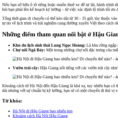
Nếu bạn sở hữu ô tô riêng hoặc muốn thuê xe để tự lái, hành trình
hỏi bạn phải lên kế hoạch kỹ lưỡng – từ việc xác định lộ trình tối 
Tổng thời gian di chuyển có thể kéo dài từ 30 - 35 giờ, tùy thuộc và
tự do về lịch trình và trải nghiệm cung đường xuyên Việt theo cách ri
Những điểm tham quan nổi bật ở Hậu Gia
Khu du lịch sinh thái Lung Ngọc Hoàng:
Là khu rừng ngập m
Chợ nổi Ngã Bảy:
Một trong những chợ nổi đặc trưng của mi
Vườn trái cây:
Hậu Giang nổi tiếng với các vườn trái cây như
Khoảng cách từ Hà Nội đến Hậu Giang là khá xa, tuy nhiên bạn có t
dài nhưng với sự chuẩn bị kỹ lưỡng, bạn sẽ có một chuyến đi thú vị 
Từ khóa:
Hà Nội đi Hậu Giang bao nhiêu km
Khoảng cách Hà Nội Hậu Giang