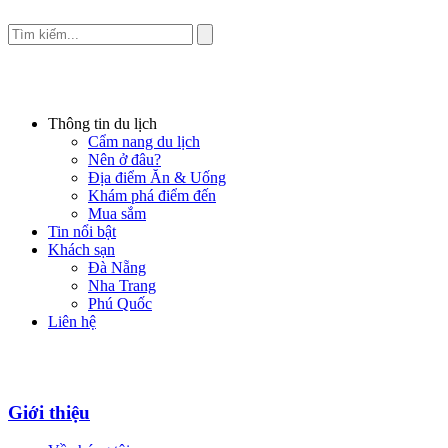
Thông tin du lịch
Cẩm nang du lịch
Nên ở đâu?
Địa điểm Ăn & Uống
Khám phá điểm đến
Mua sắm
Tin nổi bật
Khách sạn
Đà Nẵng
Nha Trang
Phú Quốc
Liên hệ
Giới thiệu