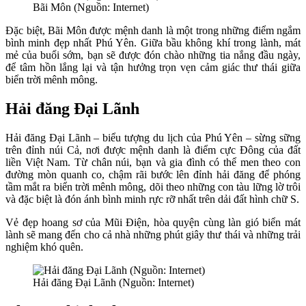
Bãi Môn (Nguồn: Internet)
Đặc biệt, Bãi Môn được mệnh danh là một trong những điểm ngắm
bình minh đẹp nhất Phú Yên. Giữa bầu không khí trong lành, mát
mẻ của buổi sớm, bạn sẽ được đón chào những tia nắng đầu ngày,
để tâm hồn lắng lại và tận hưởng trọn vẹn cảm giác thư thái giữa
biển trời mênh mông.
Hải đăng Đại Lãnh
Hải đăng Đại Lãnh – biểu tượng du lịch của Phú Yên – sừng sững
trên đỉnh núi Cả, nơi được mệnh danh là điểm cực Đông của đất
liền Việt Nam. Từ chân núi, bạn và gia đình có thể men theo con
đường mòn quanh co, chậm rãi bước lên đỉnh hải đăng để phóng
tầm mắt ra biển trời mênh mông, dõi theo những con tàu lững lờ trôi
và đặc biệt là đón ánh bình minh rực rỡ nhất trên dải đất hình chữ S.
Vẻ đẹp hoang sơ của Mũi Điện, hòa quyện cùng làn gió biển mát
lành sẽ mang đến cho cả nhà những phút giây thư thái và những trải
nghiệm khó quên.
Hải đăng Đại Lãnh (Nguồn: Internet)