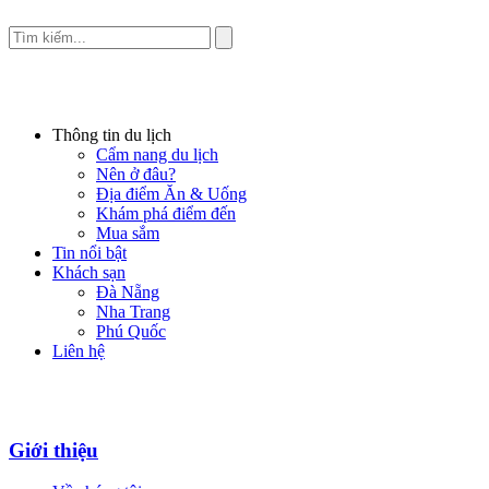
Thông tin du lịch
Cẩm nang du lịch
Nên ở đâu?
Địa điểm Ăn & Uống
Khám phá điểm đến
Mua sắm
Tin nổi bật
Khách sạn
Đà Nẵng
Nha Trang
Phú Quốc
Liên hệ
Giới thiệu