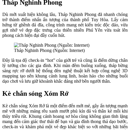
Tháp Nghinh Phong
Dù mới xuất hiện không lâu, Tháp Nghinh Phong đã nhanh chóng
trở thành điểm nhấn ấn tượng của thành phố Tuy Hòa. Lấy cảm
hứng từ ghềnh đá đĩa, công trình mang nét kiến trúc độc đáo, vừa
gợi nhớ vẻ đẹp đặc trưng của thiên nhiên Phú Yên vừa toát lên
phong cách hiện đại đầy cuốn hút.
Tháp Nghinh Phong (Nguồn: Internet)
Đây là tọa độ check-in “hot” của giới trẻ và cũng là điểm dừng chân
lý tưởng cho các gia đình. Khi màn đêm buông xuống, tháp bừng
sáng rực rỡ dưới hệ thống đèn nghệ thuật kết hợp công nghệ 3D
mapping tạo nên khung cảnh lung linh, hoàn hảo cho những buổi
dạo chơi và lưu giữ khoảnh khắc đáng nhớ bên người thân.
Kè chắn sóng Xóm Rớ
Kè chắn sóng Xóm Rớ là một điểm đến mới mẻ, gây ấn tượng mạnh
mẽ với những mảng rêu xanh mướt phủ kín đá và thân kè mỗi khi
thủy triều rút. Khung cảnh hoang sơ hòa cùng không gian tĩnh lặng
mang đến cảm giác thư thái để bạn và gia đình thong thả dạo bước,
check-in và khám phá một vẻ đẹp khác biệt so với những bãi biển