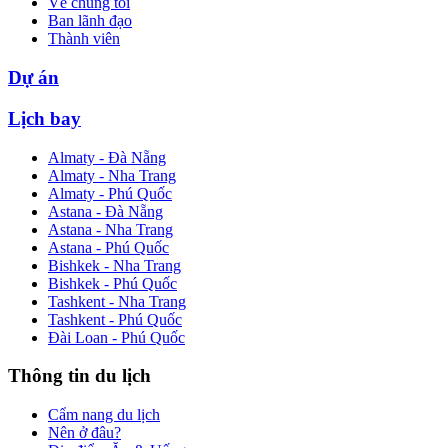
Về chúng tôi
Ban lãnh đạo
Thành viên
Dự án
Lịch bay
Almaty - Đà Nẵng
Almaty - Nha Trang
Almaty - Phú Quốc
Astana - Đà Nẵng
Astana - Nha Trang
Astana - Phú Quốc
Bishkek - Nha Trang
Bishkek - Phú Quốc
Tashkent - Nha Trang
Tashkent - Phú Quốc
Đài Loan - Phú Quốc
Thông tin du lịch
Cẩm nang du lịch
Nên ở đâu?