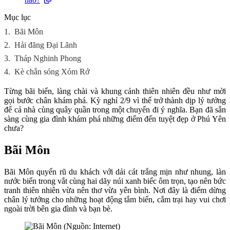
Mục lục
1.
Bãi Môn
2.
Hải đăng Đại Lãnh
3.
Tháp Nghinh Phong
4.
Kè chắn sóng Xóm Rớ
Từng bãi biển, làng chài và khung cảnh thiên nhiên đều như mời
gọi bước chân khám phá. Kỳ nghỉ 2/9 vì thế trở thành dịp lý tưởng
để cả nhà cùng quây quần trong một chuyến đi ý nghĩa. Bạn đã sẵn
sàng cùng gia đình khám phá những điểm đến tuyệt đẹp ở Phú Yên
chưa?
Bãi Môn
Bãi Môn quyến rũ du khách với dải cát trắng mịn như nhung, làn
nước biển trong vắt cùng hai dãy núi xanh biếc ôm trọn, tạo nên bức
tranh thiên nhiên vừa nên thơ vừa yên bình. Nơi đây là điểm dừng
chân lý tưởng cho những hoạt động tắm biển, cắm trại hay vui chơi
ngoài trời bên gia đình và bạn bè.