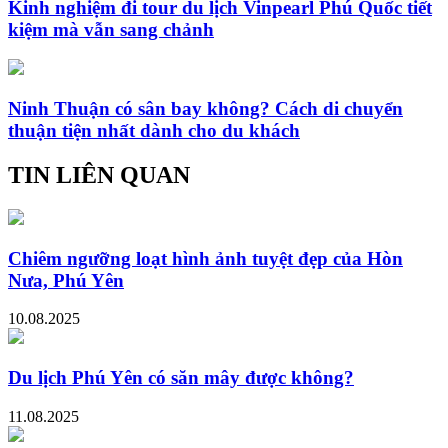
Kinh nghiệm đi tour du lịch Vinpearl Phú Quốc tiết
kiệm mà vẫn sang chảnh
Ninh Thuận có sân bay không? Cách di chuyển
thuận tiện nhất dành cho du khách
TIN LIÊN QUAN
Chiêm ngưỡng loạt hình ảnh tuyệt đẹp của Hòn
Nưa, Phú Yên
10.08.2025
Du lịch Phú Yên có săn mây được không?
11.08.2025