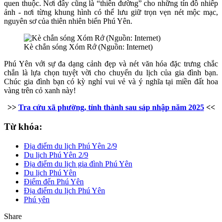
quen thuộc. Nơi đây cũng là “thiên đường” cho những tín đồ nhiếp
ảnh - nơi từng khung hình có thể lưu giữ trọn vẹn nét mộc mạc,
nguyên sơ của thiên nhiên biển Phú Yên.
Kè chắn sóng Xóm Rớ (Nguồn: Internet)
Phú Yên với sự đa dạng cảnh đẹp và nét văn hóa đặc trưng chắc
chắn là lựa chọn tuyệt vời cho chuyến du lịch của gia đình bạn.
Chúc gia đình bạn có kỳ nghỉ vui vẻ và ý nghĩa tại miền đất hoa
vàng trên cỏ xanh này!
>>
Tra cứu xã phường, tỉnh thành sau sáp nhập năm 2025
<<
Từ khóa:
Địa điểm du lịch Phú Yên 2/9
Du lịch Phú Yên 2/9
Địa điểm du lịch gia đình Phú Yên
Du lịch Phú Yên
Điểm đến Phú Yên
Địa điểm du lịch Phú Yên
Phú yên
Share