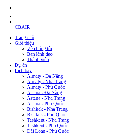
CBAIR
Trang chủ
Giới thiệu
Về chúng tôi
Ban lãnh đạo
Thành viên
Dự án
Lịch bay
Almaty - Đà Nẵng
Almaty - Nha Trang
Almaty - Phú Quốc
Astana - Đà Nẵng
Astana - Nha Trang
Astana - Phú Quốc
Bishkek - Nha Trang
Bishkek - Phú Quốc
Tashkent - Nha Trang
Tashkent - Phú Quốc
Đài Loan - Phú Quốc