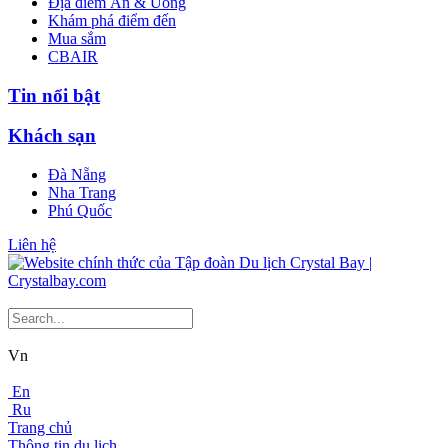
Địa điểm Ăn & Uống
Khám phá điểm đến
Mua sắm
CBAIR
Tin nổi bật
Khách sạn
Đà Nẵng
Nha Trang
Phú Quốc
Liên hệ
Vn
En
Ru
Trang chủ
Thông tin du lịch