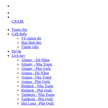
CBAIR
Trang chủ
Giới thiệu
Về chúng tôi
Ban lãnh đạo
Thành viên
Dự án
Lịch bay
Almaty - Đà Nẵng
Almaty - Nha Trang
Almaty - Phú Quốc
Astana - Đà Nẵng
Astana - Nha Trang
Astana - Phú Quốc
Bishkek - Nha Trang
Bishkek - Phú Quốc
Tashkent - Nha Trang
Tashkent - Phú Quốc
Đài Loan - Phú Quốc