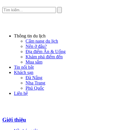
Thông tin du lịch
Cẩm nang du lịch
Nên ở đâu?
Địa điểm Ăn & Uống
Khám phá điểm đến
Mua sắm
Tin nổi bật
Khách sạn
Đà Nẵng
Nha Trang
Phú Quốc
Liên hệ
Giới thiệu