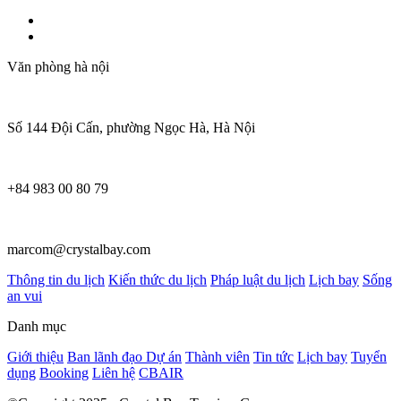
Văn phòng hà nội
Số 144 Đội Cấn, phường Ngọc Hà, Hà Nội
+84 983 00 80 79
marcom@crystalbay.com
Thông tin du lịch
Kiến thức du lịch
Pháp luật du lịch
Lịch bay
Sống
an vui
Danh mục
Giới thiệu
Ban lãnh đạo
Dự án
Thành viên
Tin tức
Lịch bay
Tuyển
dụng
Booking
Liên hệ
CBAIR