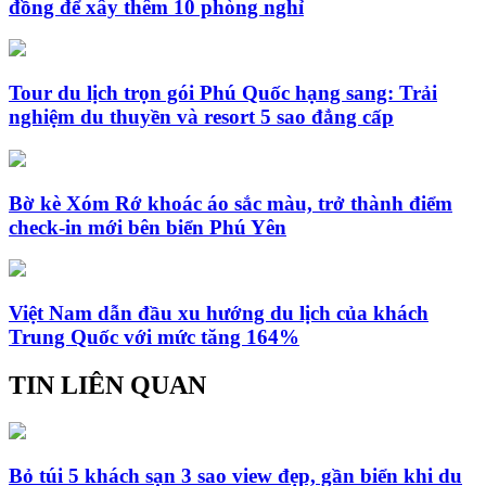
đồng để xây thêm 10 phòng nghỉ
Tour du lịch trọn gói Phú Quốc hạng sang: Trải
nghiệm du thuyền và resort 5 sao đẳng cấp
Bờ kè Xóm Rớ khoác áo sắc màu, trở thành điểm
check-in mới bên biển Phú Yên
Việt Nam dẫn đầu xu hướng du lịch của khách
Trung Quốc với mức tăng 164%
TIN LIÊN QUAN
Bỏ túi 5 khách sạn 3 sao view đẹp, gần biển khi du