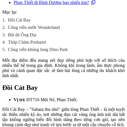
Phan Thiết đi Bình Dương bao nhiêu km?
Mục lục
1.
Đồi Cát Bay
2.
Công viên nước Wonderland
3.
Bãi đá Ông Địa
4.
Tháp Chăm Poshanư
5.
Công viên khủng long Dino Park
Mỗi địa điểm đều mang nét đẹp riêng phù hợp với sở thích của
nhiều thế hệ trong gia đình. Không khí trong lành, ẩm thực phong
phú và cảnh quan đặc sắc sẽ làm hài lòng cả những du khách khó
tính nhất.
Đồi Cát Bay
Vị trí:
ĐT716 Mũi Né, Phan Thiết.
Đồi Cát Bay – "Sahara thu nhỏ" giữa lòng Phan Thiết – là một tuyệt
tác thiên nhiên kỳ ảo, nơi những đụn cát vàng óng ánh trải dài bất
tận không ngừng biến đổi hình dáng theo từng cơn gió, tạo nên
khung cảnh đẹp như tranh vẽ tựa bước ra từ một câu chuyện cổ tích.