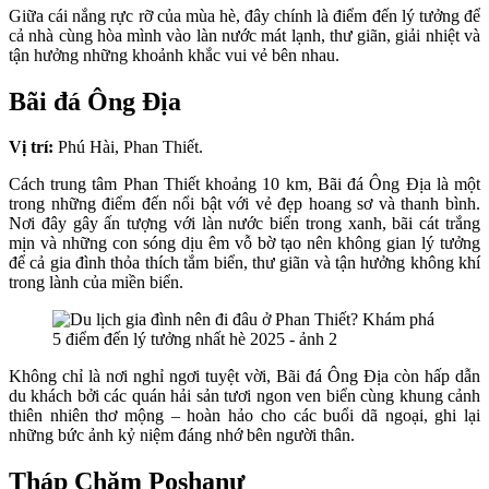
Giữa cái nắng rực rỡ của mùa hè, đây chính là điểm đến lý tưởng để
cả nhà cùng hòa mình vào làn nước mát lạnh, thư giãn, giải nhiệt và
tận hưởng những khoảnh khắc vui vẻ bên nhau.
Bãi đá Ông Địa
Vị trí:
Phú Hài, Phan Thiết.
Cách trung tâm Phan Thiết khoảng 10 km, Bãi đá Ông Địa là một
trong những điểm đến nổi bật với vẻ đẹp hoang sơ và thanh bình.
Nơi đây gây ấn tượng với làn nước biển trong xanh, bãi cát trắng
mịn và những con sóng dịu êm vỗ bờ tạo nên không gian lý tưởng
để cả gia đình thỏa thích tắm biển, thư giãn và tận hưởng không khí
trong lành của miền biển.
Không chỉ là nơi nghỉ ngơi tuyệt vời, Bãi đá Ông Địa còn hấp dẫn
du khách bởi các quán hải sản tươi ngon ven biển cùng khung cảnh
thiên nhiên thơ mộng – hoàn hảo cho các buổi dã ngoại, ghi lại
những bức ảnh kỷ niệm đáng nhớ bên người thân.
Tháp Chăm Poshanư