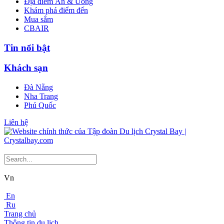
Địa điểm Ăn & Uống
Khám phá điểm đến
Mua sắm
CBAIR
Tin nổi bật
Khách sạn
Đà Nẵng
Nha Trang
Phú Quốc
Liên hệ
Vn
En
Ru
Trang chủ
Thông tin du lịch