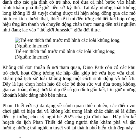
dành cho các gia đình có trẻ nhỏ, nơi đưa cả nhà bước vào hành
trình khám phá thế giới tiền sử kỳ thú. Tại đây những loài khủng
long khổng lồ đã tuyệt chủng được tái hiện sống động qua các mô
hình có kích thước thật, thiết kế tỉ mỉ đến từng chi tiết kết hợp cùng
hiệu ứng âm thanh và chuyển động chân thực mang đến trải nghiệm
như đang lạc vào “thế giới Jurassic” giữa đời thực.
Trẻ em thích thú trước mô hình các loài khủng long
(Nguồn: Internet)
Không chỉ đơn thuần là nơi tham quan, Dino Park còn có các khu
trò chơi, hoạt động tương tác hấp dẫn giúp trẻ vừa học vừa chơi,
khám phá lịch sử loài khủng long một cách sinh động và bổ ích.
Đây là lựa chọn hoàn hảo để các bé thỏa sức vui đùa trong không
gian an toàn, đồng thời là dịp để cả gia đình gắn kết, lưu giữ những
khoảnh khắc đáng nhớ bên nhau.
Phan Thiết với sự đa dạng về cảnh quan thiên nhiên, các điểm vui
chơi giải trí hiện đại và không khí trong lành chắc chắn sẽ là điểm
đến lý tưởng cho kỳ nghỉ hè 2025 của gia đình bạn. Hãy lên kế
hoạch du lịch Phan Thiết để cùng người thân khám phá và tận
hưởng những trải nghiệm tuyệt vời tại thành phố biển xinh đẹp này.