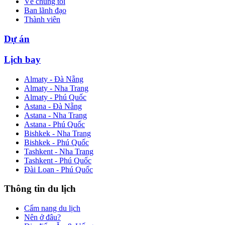
Về chúng tôi
Ban lãnh đạo
Thành viên
Dự án
Lịch bay
Almaty - Đà Nẵng
Almaty - Nha Trang
Almaty - Phú Quốc
Astana - Đà Nẵng
Astana - Nha Trang
Astana - Phú Quốc
Bishkek - Nha Trang
Bishkek - Phú Quốc
Tashkent - Nha Trang
Tashkent - Phú Quốc
Đài Loan - Phú Quốc
Thông tin du lịch
Cẩm nang du lịch
Nên ở đâu?