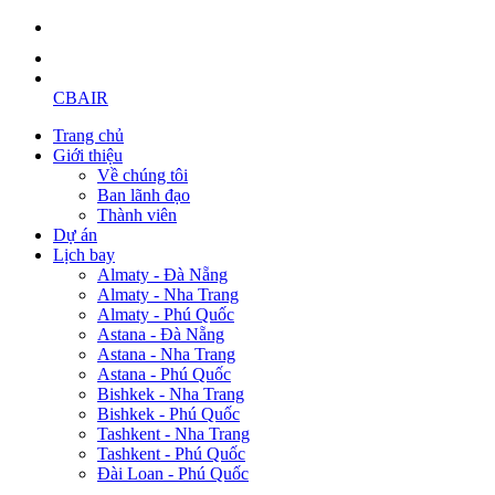
CBAIR
Trang chủ
Giới thiệu
Về chúng tôi
Ban lãnh đạo
Thành viên
Dự án
Lịch bay
Almaty - Đà Nẵng
Almaty - Nha Trang
Almaty - Phú Quốc
Astana - Đà Nẵng
Astana - Nha Trang
Astana - Phú Quốc
Bishkek - Nha Trang
Bishkek - Phú Quốc
Tashkent - Nha Trang
Tashkent - Phú Quốc
Đài Loan - Phú Quốc