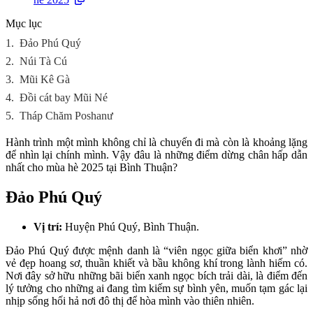
Mục lục
1.
Đảo Phú Quý
2.
Núi Tà Cú
3.
Mũi Kê Gà
4.
Đồi cát bay Mũi Né
5.
Tháp Chăm Poshanư
Hành trình một mình không chỉ là chuyến đi mà còn là khoảng lặng
để nhìn lại chính mình. Vậy đâu là những điểm dừng chân hấp dẫn
nhất cho mùa hè 2025 tại Bình Thuận?
Đảo Phú Quý
Vị trí:
Huyện Phú Quý, Bình Thuận.
Đảo Phú Quý được mệnh danh là “viên ngọc giữa biển khơi” nhờ
vẻ đẹp hoang sơ, thuần khiết và bầu không khí trong lành hiếm có.
Nơi đây sở hữu những bãi biển xanh ngọc bích trải dài, là điểm đến
lý tưởng cho những ai đang tìm kiếm sự bình yên, muốn tạm gác lại
nhịp sống hối hả nơi đô thị để hòa mình vào thiên nhiên.