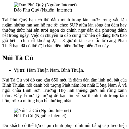
Đảo Phú Quý (Nguồn: Internet)
Tại Phú Quý bạn có thể đắm mình trong làn nước trong vắt, lặn
ngắm những rạn san hô rực rỡ, chèo SUP giữa làn sóng êm đềm hay
thưởng thức hải sản tươi ngon do chính ngư dân địa phương đánh
bắt trong ngày. Việc di chuyển ra đảo cũng trở nên dễ dàng hơn bao
giờ hết – chỉ mất khoảng 2,5 - 3 giờ đi tàu cao tốc từ cảng Phan
Thiết bạn đã có thể đặt chân đến thiên đường biển đảo này.
Núi Tà Cú
Vị trí:
Hàm Thuận Nam, Bình Thuận.
Núi Tà Cú với độ cao gần 650 mét, là điểm đến tâm linh nổi bật của
Bình Thuận, nổi danh bởi tượng Phật nằm lớn nhất Đông Nam Á và
ngôi chùa Linh Sơn Trường Thọ linh thiêng giữa núi rừng xanh
thẳm. Đây là nơi lý tưởng để bạn tìm về sự thanh tịnh trong tâm
hồn, rời xa những bộn bề thường nhật.
Núi Tà Cú (Nguồn: Internet)
Du khách có thể lựa chọn chinh phục đỉnh núi bằng cáp treo hiện