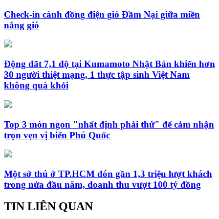
Check-in cánh đồng điện gió Đầm Nại giữa miền
nắng gió
Động đất 7,1 độ tại Kumamoto Nhật Bản khiến hơn
30 người thiệt mạng, 1 thực tập sinh Việt Nam
không quá khỏi
Top 3 món ngon "nhất định phải thử" để cảm nhận
trọn vẹn vị biển Phú Quốc
Một sở thú ở TP.HCM đón gần 1,3 triệu lượt khách
trong nửa đầu năm, doanh thu vượt 100 tỷ đồng
TIN LIÊN QUAN