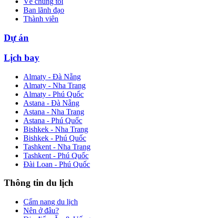
Về chúng tôi
Ban lãnh đạo
Thành viên
Dự án
Lịch bay
Almaty - Đà Nẵng
Almaty - Nha Trang
Almaty - Phú Quốc
Astana - Đà Nẵng
Astana - Nha Trang
Astana - Phú Quốc
Bishkek - Nha Trang
Bishkek - Phú Quốc
Tashkent - Nha Trang
Tashkent - Phú Quốc
Đài Loan - Phú Quốc
Thông tin du lịch
Cẩm nang du lịch
Nên ở đâu?