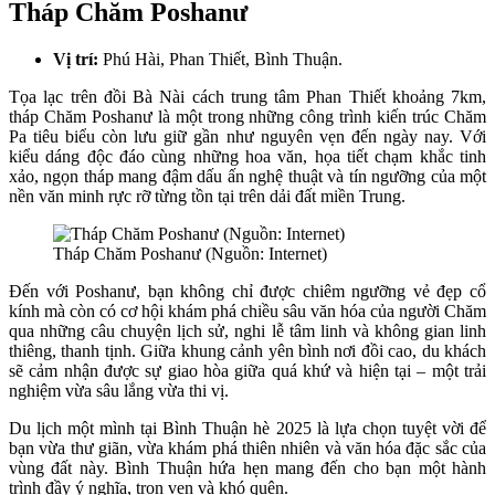
Tháp Chăm Poshanư
Vị trí:
Phú Hài, Phan Thiết, Bình Thuận.
Tọa lạc trên đồi Bà Nài cách trung tâm Phan Thiết khoảng 7km,
tháp Chăm Poshanư là một trong những công trình kiến trúc Chăm
Pa tiêu biểu còn lưu giữ gần như nguyên vẹn đến ngày nay. Với
kiểu dáng độc đáo cùng những hoa văn, họa tiết chạm khắc tinh
xảo, ngọn tháp mang đậm dấu ấn nghệ thuật và tín ngưỡng của một
nền văn minh rực rỡ từng tồn tại trên dải đất miền Trung.
Tháp Chăm Poshanư (Nguồn: Internet)
Đến với Poshanư, bạn không chỉ được chiêm ngưỡng vẻ đẹp cổ
kính mà còn có cơ hội khám phá chiều sâu văn hóa của người Chăm
qua những câu chuyện lịch sử, nghi lễ tâm linh và không gian linh
thiêng, thanh tịnh. Giữa khung cảnh yên bình nơi đồi cao, du khách
sẽ cảm nhận được sự giao hòa giữa quá khứ và hiện tại – một trải
nghiệm vừa sâu lắng vừa thi vị.
Du lịch một mình tại Bình Thuận hè 2025 là lựa chọn tuyệt vời để
bạn vừa thư giãn, vừa khám phá thiên nhiên và văn hóa đặc sắc của
vùng đất này. Bình Thuận hứa hẹn mang đến cho bạn một hành
trình đầy ý nghĩa, trọn vẹn và khó quên.