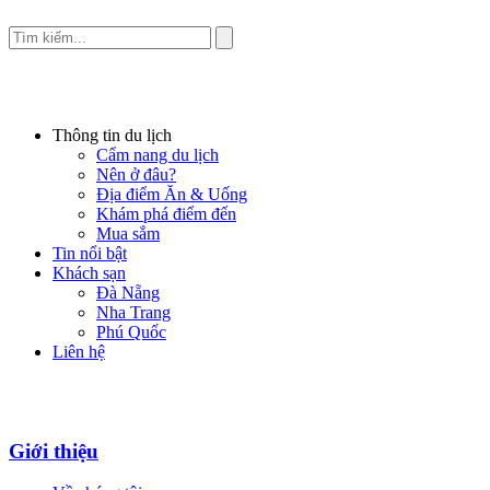
Thông tin du lịch
Cẩm nang du lịch
Nên ở đâu?
Địa điểm Ăn & Uống
Khám phá điểm đến
Mua sắm
Tin nổi bật
Khách sạn
Đà Nẵng
Nha Trang
Phú Quốc
Liên hệ
Giới thiệu