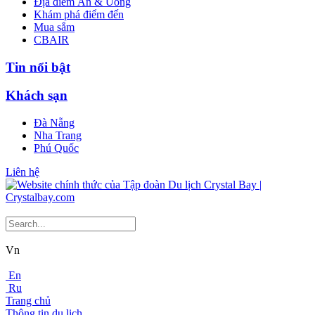
Địa điểm Ăn & Uống
Khám phá điểm đến
Mua sắm
CBAIR
Tin nổi bật
Khách sạn
Đà Nẵng
Nha Trang
Phú Quốc
Liên hệ
Vn
En
Ru
Trang chủ
Thông tin du lịch