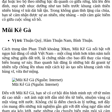
đại hoặc leo bộ theo những bậc đá quanh co giữa rừng, khi lên đến
đỉnh, mọi mệt nhọc dường như tan biến trước khung cảnh thiên
nhiên hùng vĩ trải dài bất tận. Trong không gian tĩnh lặng của chùa,
bạn sẽ cảm nhận được sự an nhiên, nhẹ nhàng – một cảm giác hiếm
có giữa cuộc sống xô bồ.
Mũi Kê Gà
Vị trí:
Thuận Quý, Hàm Thuận Nam, Bình Thuận.
Cách trung tâm Phan Thiết khoảng 30km, Mũi Kê Gà nổi bật với
ngọn hải đăng cổ nhất Việt Nam – một công trình hơn trăm năm tuổi
sừng sững giữa đất trời, là chứng nhân cho bao đổi thay của vùng
biển hoang sơ này. Bao quanh hải đăng là những bãi đá granit tự
nhiên xếp chồng lên nhau một cách kỳ ảo tạo nên khung cảnh vừa
hùng vĩ, vừa thơ mộng.
Mũi Kê Gà (Nguồn: Internet)
Đến với Mũi Kê Gà, bạn sẽ có cơ hội đón bình minh rực rỡ từ mỏm
đá cao nhất - nơi ánh mặt trời dần nhô lên từ biển, nhuộm vàng cả
một vùng trời nước. Không chỉ là điểm check-in lý tưởng, nơi đây
còn mang đến những trải nghiệm gần gũi với đời sống ngư dân như
tham gia kéo lưới, nghe những câu chuyện biển mặn mòi và cảm