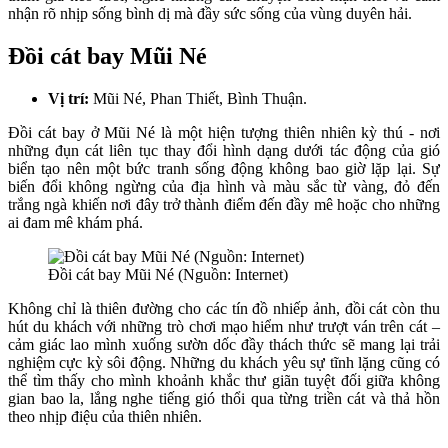
nhận rõ nhịp sống bình dị mà đầy sức sống của vùng duyên hải.
Đồi cát bay Mũi Né
Vị trí:
Mũi Né, Phan Thiết, Bình Thuận.
Đồi cát bay ở Mũi Né là một hiện tượng thiên nhiên kỳ thú - nơi
những đụn cát liên tục thay đổi hình dạng dưới tác động của gió
biển tạo nên một bức tranh sống động không bao giờ lặp lại. Sự
biến đổi không ngừng của địa hình và màu sắc từ vàng, đỏ đến
trắng ngà khiến nơi đây trở thành điểm đến đầy mê hoặc cho những
ai đam mê khám phá.
Đồi cát bay Mũi Né (Nguồn: Internet)
Không chỉ là thiên đường cho các tín đồ nhiếp ảnh, đồi cát còn thu
hút du khách với những trò chơi mạo hiểm như trượt ván trên cát –
cảm giác lao mình xuống sườn dốc đầy thách thức sẽ mang lại trải
nghiệm cực kỳ sôi động. Những du khách yêu sự tĩnh lặng cũng có
thể tìm thấy cho mình khoảnh khắc thư giãn tuyệt đối giữa không
gian bao la, lắng nghe tiếng gió thổi qua từng triền cát và thả hồn
theo nhịp điệu của thiên nhiên.