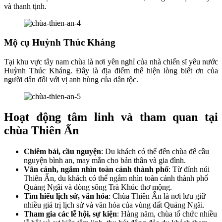
và thanh tịnh.
Mộ cụ Huỳnh Thúc Kháng
Tại khu vực tây nam chùa là nơi yên nghỉ của nhà chiến sĩ yêu nước
Huỳnh Thúc Kháng. Đây là địa điểm thể hiện lòng biết ơn của
người dân đối với vị anh hùng của dân tộc.
Hoạt động tâm linh và tham quan tại
chùa Thiên Ấn
Chiêm bái, cầu nguyện
: Du khách có thể đến chùa để cầu
nguyện bình an, may mắn cho bản thân và gia đình.
Vãn cảnh, ngắm nhìn toàn cảnh thành phố
: Từ đỉnh núi
Thiên Ấn, du khách có thể ngắm nhìn toàn cảnh thành phố
Quảng Ngãi và dòng sông Trà Khúc thơ mộng.
Tìm hiểu lịch sử, văn hóa
: Chùa Thiên Ấn là nơi lưu giữ
nhiều giá trị lịch sử và văn hóa của vùng đất Quảng Ngãi.
Tham gia các lễ hội, sự kiện
: Hàng năm, chùa tổ chức nhiều