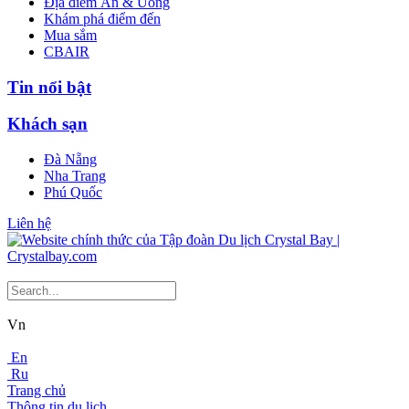
Địa điểm Ăn & Uống
Khám phá điểm đến
Mua sắm
CBAIR
Tin nổi bật
Khách sạn
Đà Nẵng
Nha Trang
Phú Quốc
Liên hệ
Vn
En
Ru
Trang chủ
Thông tin du lịch