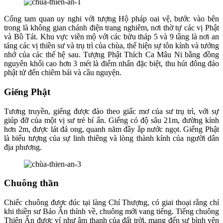
Cổng tam quan uy nghi với tượng Hộ pháp oai vệ, bước vào bên
trong là không gian chánh điện trang nghiêm, nơi thờ tự các vị Phật
và Bồ Tát. Khu vực viên mộ với các bửu tháp 5 và 9 tầng là nơi an
táng các vị thiền sư và trụ trì của chùa, thể hiện sự tôn kính và tưởng
nhớ của các thế hệ sau. Tượng Phật Thích Ca Mâu Ni bằng đồng
nguyên khối cao hơn 3 mét là điểm nhấn đặc biệt, thu hút đông đảo
phật tử đến chiêm bái và cầu nguyện.
Giếng Phật
Tương truyền, giếng được đào theo giấc mơ của sư trụ trì, với sự
giúp đỡ của một vị sư trẻ bí ẩn. Giếng có độ sâu 21m, đường kính
hơn 2m, được lát đá ong, quanh năm đầy ắp nước ngọt. Giếng Phật
là biểu tượng của sự linh thiêng và lòng thành kính của người dân
địa phương.
Chuông thần
Chiếc chuông được đúc tại làng Chí Thượng, có giai thoại rằng chỉ
khi thiền sư Bảo Ẩn thỉnh về, chuông mới vang tiếng. Tiếng chuông
Thiên Ấn được ví như âm thanh của đất trời, mang đến sự bình yên