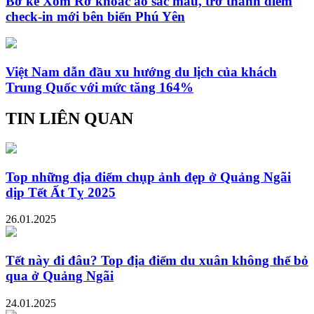
Bờ kè Xóm Rớ khoác áo sắc màu, trở thành điểm
check-in mới bên biển Phú Yên
Việt Nam dẫn đầu xu hướng du lịch của khách
Trung Quốc với mức tăng 164%
TIN LIÊN QUAN
Top những địa điểm chụp ảnh đẹp ở Quảng Ngãi
dịp Tết Ất Tỵ 2025
26.01.2025
Tết này đi đâu? Top địa điểm du xuân không thể bỏ
qua ở Quảng Ngãi
24.01.2025