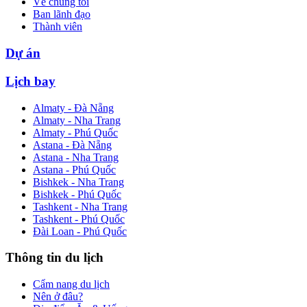
Về chúng tôi
Ban lãnh đạo
Thành viên
Dự án
Lịch bay
Almaty - Đà Nẵng
Almaty - Nha Trang
Almaty - Phú Quốc
Astana - Đà Nẵng
Astana - Nha Trang
Astana - Phú Quốc
Bishkek - Nha Trang
Bishkek - Phú Quốc
Tashkent - Nha Trang
Tashkent - Phú Quốc
Đài Loan - Phú Quốc
Thông tin du lịch
Cẩm nang du lịch
Nên ở đâu?