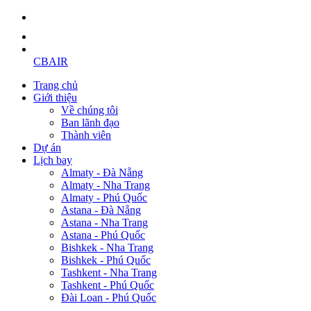
CBAIR
Trang chủ
Giới thiệu
Về chúng tôi
Ban lãnh đạo
Thành viên
Dự án
Lịch bay
Almaty - Đà Nẵng
Almaty - Nha Trang
Almaty - Phú Quốc
Astana - Đà Nẵng
Astana - Nha Trang
Astana - Phú Quốc
Bishkek - Nha Trang
Bishkek - Phú Quốc
Tashkent - Nha Trang
Tashkent - Phú Quốc
Đài Loan - Phú Quốc