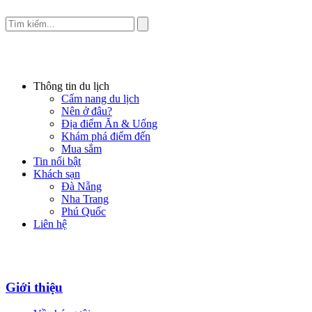
Thông tin du lịch
Cẩm nang du lịch
Nên ở đâu?
Địa điểm Ăn & Uống
Khám phá điểm đến
Mua sắm
Tin nổi bật
Khách sạn
Đà Nẵng
Nha Trang
Phú Quốc
Liên hệ
Giới thiệu