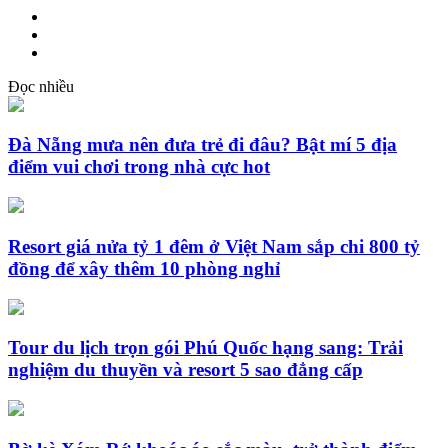
Đọc nhiều
Đà Nẵng mưa nên đưa trẻ đi đâu? Bật mí 5 địa
điểm vui chơi trong nhà cực hot
Resort giá nửa tỷ 1 đêm ở Việt Nam sắp chi 800 tỷ
đồng để xây thêm 10 phòng nghỉ
Tour du lịch trọn gói Phú Quốc hạng sang: Trải
nghiệm du thuyền và resort 5 sao đẳng cấp