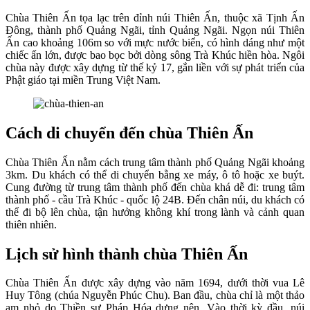
Chùa Thiên Ấn tọa lạc trên đỉnh núi Thiên Ấn, thuộc xã Tịnh Ấn
Đông, thành phố Quảng Ngãi, tỉnh Quảng Ngãi. Ngọn núi Thiên
Ấn cao khoảng 106m so với mực nước biển, có hình dáng như một
chiếc ấn lớn, được bao bọc bởi dòng sông Trà Khúc hiền hòa. Ngôi
chùa này được xây dựng từ thế kỷ 17, gắn liền với sự phát triển của
Phật giáo tại miền Trung Việt Nam.
Cách di chuyển đến chùa Thiên Ấn
Chùa Thiên Ấn nằm cách trung tâm thành phố Quảng Ngãi khoảng
3km. Du khách có thể di chuyển bằng xe máy, ô tô hoặc xe buýt.
Cung đường từ trung tâm thành phố đến chùa khá dễ đi: trung tâm
thành phố - cầu Trà Khúc - quốc lộ 24B. Đến chân núi, du khách có
thể đi bộ lên chùa, tận hưởng không khí trong lành và cảnh quan
thiên nhiên.
Lịch sử hình thành chùa Thiên Ấn
Chùa Thiên Ấn được xây dựng vào năm 1694, dưới thời vua Lê
Huy Tông (chúa Nguyễn Phúc Chu). Ban đầu, chùa chỉ là một thảo
am nhỏ do Thiền sư Pháp Hóa dựng nên. Vào thời kỳ đầu, núi