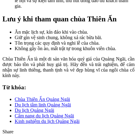
lễ hội và sự kiện tâm linh, thu hút đông đảo du khách tham
gia.
Lưu ý khi tham quan chùa Thiên Ấn
Ăn mặc lịch sự, kín đáo khi vào chùa.
Giữ gìn vệ sinh chung, không xả rác bừa bãi.
Tôn trọng các quy định và nghi lễ của chùa.
Không gây ồn ào, mất trật tự trong khuôn viên chùa.
Chùa Thiên Ấn là một di sản văn hóa quý giá của Quảng Ngãi, cần
được bảo tồn và phát huy giá trị. Hãy đến và trải nghiệm, để cảm
nhận sự linh thiêng, thanh tịnh và vẻ đẹp hùng vĩ của ngôi chùa cổ
kính này.
Từ khóa:
Chùa Thiên Ấn Quảng Ngãi
Du lịch tâm linh Quảng Ngãi
Du lịch Quảng Ngãi
Cẩm nang du lịch Quảng Ngãi
Kinh nghiệm du lịch Quảng Ngãi
Share