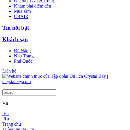
Địa điểm Ăn & Uống
Khám phá điểm đến
Mua sắm
CBAIR
Tin nổi bật
Khách sạn
Đà Nẵng
Nha Trang
Phú Quốc
Liên hệ
Vn
En
Ru
Trang chủ
Thông tin du lịch