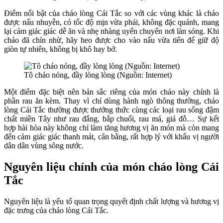
Điểm nổi bật của cháo lòng Cái Tắc so với các vùng khác là cháo
được nấu nhuyễn, có tốc độ mịn vừa phải, không đặc quánh, mang
lại cảm giác giác dễ ăn và nhẹ nhàng uyển chuyển nơi làn sóng. Khi
cháo đã chín nhừ, hãy heo được cho vào nấu vừa tiến để giữ độ
giòn tự nhiên, không bị khô hay bở.
Tô cháo nóng, đầy lòng lòng (Nguồn: Internet)
Một điểm đặc biệt nên bản sắc riêng của món cháo này chính là
phần rau ăn kèm. Thay vì chỉ dùng hành ngò thông thường, cháo
lòng Cái Tắc thường được thưởng thức cùng các loại rau sống đậm
chất miền Tây như rau đắng, bắp chuối, rau má, giá đỗ… Sự kết
hợp hài hòa này không chỉ làm tăng hương vị ăn món mà còn mang
đến cảm giác giác thanh mát, cân bằng, rất hợp lý với khẩu vị người
dân dân vùng sông nước.
Nguyên liệu chính của món cháo lòng Cái
Tắc
Nguyên liệu là yếu tố quan trọng quyết định chất lượng và hương vị
đặc trưng của cháo lòng Cái Tắc.