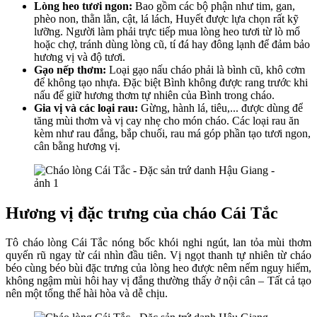
Lòng heo tươi ngon:
Bao gồm các bộ phận như tim, gan,
phèo non, thằn lằn, cật, lá lách, Huyết được lựa chọn rất kỹ
lưỡng. Người làm phải trực tiếp mua lòng heo tươi từ lò mổ
hoặc chợ, tránh dùng lòng cũ, tí đá hay đông lạnh để đảm bảo
hương vị và độ tươi.
Gạo nếp thơm:
Loại gạo nấu cháo phải là bình cũ, khô cơm
để không tạo nhựa. Đặc biệt Bình không được rang trước khi
nấu để giữ hương thơm tự nhiên của Bình trong cháo.
Gia vị và các loại rau:
Gừng, hành lá, tiêu,... được dùng để
tăng mùi thơm và vị cay nhẹ cho món cháo. Các loại rau ăn
kèm như rau đắng, bắp chuối, rau má góp phần tạo tươi ngon,
cân bằng hương vị.
Hương vị đặc trưng của cháo Cái Tắc
Tô cháo lòng Cái Tắc nóng bốc khói nghi ngút, lan tỏa mùi thơm
quyến rũ ngay từ cái nhìn đầu tiên. Vị ngọt thanh tự nhiên từ cháo
béo cùng béo bùi đặc trưng của lòng heo được nêm nếm nguy hiểm,
không ngậm mùi hôi hay vị đắng thường thấy ở nội cân – Tất cả tạo
nên một tổng thể hài hòa và dễ chịu.