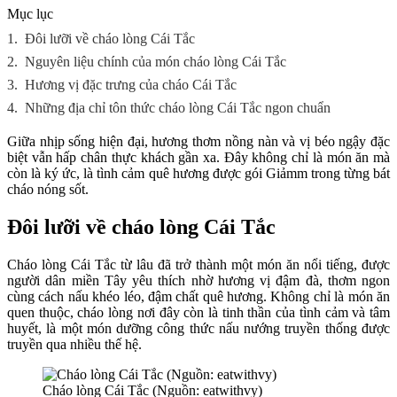
Mục lục
1.
Đôi lưỡi về cháo lòng Cái Tắc
2.
Nguyên liệu chính của món cháo lòng Cái Tắc
3.
Hương vị đặc trưng của cháo Cái Tắc
4.
Những địa chỉ tôn thức cháo lòng Cái Tắc ngon chuẩn
Giữa nhịp sống hiện đại, hương thơm nồng nàn và vị béo ngậy đặc
biệt vẫn hấp chân thực khách gần xa. Đây không chỉ là món ăn mà
còn là ký ức, là tình cảm quê hương được gói Giảmm trong từng bát
cháo nóng sốt.
Đôi lưỡi về cháo lòng Cái Tắc
Cháo lòng Cái Tắc từ lâu đã trở thành một món ăn nổi tiếng, được
người dân miền Tây yêu thích nhờ hương vị đậm đà, thơm ngon
cùng cách nấu khéo léo, đậm chất quê hương. Không chỉ là món ăn
quen thuộc, cháo lòng nơi đây còn là tinh thần của tình cảm và tâm
huyết, là một món dưỡng công thức nấu nướng truyền thống được
truyền qua nhiều thế hệ.
Cháo lòng Cái Tắc (Nguồn: eatwithvy)