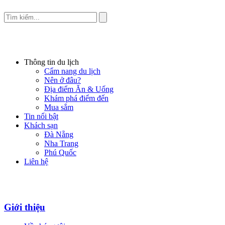
Thông tin du lịch
Cẩm nang du lịch
Nên ở đâu?
Địa điểm Ăn & Uống
Khám phá điểm đến
Mua sắm
Tin nổi bật
Khách sạn
Đà Nẵng
Nha Trang
Phú Quốc
Liên hệ
Giới thiệu