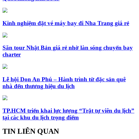
Kinh nghiệm đặt vé máy bay đi Nha Trang giá rẻ
Săn tour Nhật Bản giá rẻ nhờ làn sóng chuyến bay
charter
Lễ hội Don An Phú – Hành trình từ đặc sản quê
nhà đến thương hiệu du lịch
TP.HCM triển khai lực lượng “Trật tự viên du lịch”
tại các khu du lịch trọng điểm
TIN LIÊN QUAN