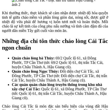
Khi thưởng thức, thực khách sẽ cảm nhận được nhiệt độ hòa quyện
tinh tế giữa cháo mềm và phần lòng giòn dai, nóng sốt, được giữ ở
nhiệt độ vừa phải để hương vị luôn tươi mới và hoàn thiện. Mỗi
cháo là sự kết tinh của công phu nấu nướng và tình cảm đậm đà của
người dân miền Tây gửi cuối vào món ăn.
Những địa chỉ tôn thức cháo lòng Cái Tắc
ngon chuẩn
Quán cháo lòng bà Thúy:
69/2 Quốc lộ 61, xã Đông
Phước, TP Cần Thơ (tức 69/2 Quốc lộ 61, thị trấn Tắc Cái,
huyện Châu Thành A, Hậu Giang cũ).
Quán cháo lòng Ngọc Thúy:
Đối diện chợ Cái Tắc, xã
Đông Phước, TP Cần Thơ (tức Đối diện chợ Cái Tắc, thị trấn
Cái Tắc, huyện Châu Thành A, Hậu Giang cũ).
Các quán quán cháo lòng truyền thống trong khu nhà
xây chợ Cái Tắc:
Quốc lộ 61, xã Đông Phước, TP Cần Thơ
(tức Quốc lộ 61, thị trấn Cái Tắc, huyện Châu Thành A, Hậu
Giang cũ).
Cháo lòng Cái Tắc là món đặc sản biểu hiện của vùng đất Hậu