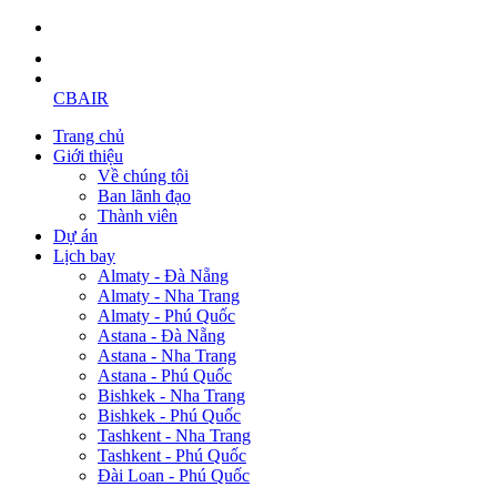
CBAIR
Trang chủ
Giới thiệu
Về chúng tôi
Ban lãnh đạo
Thành viên
Dự án
Lịch bay
Almaty - Đà Nẵng
Almaty - Nha Trang
Almaty - Phú Quốc
Astana - Đà Nẵng
Astana - Nha Trang
Astana - Phú Quốc
Bishkek - Nha Trang
Bishkek - Phú Quốc
Tashkent - Nha Trang
Tashkent - Phú Quốc
Đài Loan - Phú Quốc