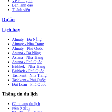
Về chúng tôi
Ban lãnh đạo
Thành viên
Dự án
Lịch bay
Almaty - Đà Nẵng
Almaty - Nha Trang
Almaty - Phú Quốc
Astana - Đà Nẵng
Astana - Nha Trang
Astana - Phú Quốc
Bishkek - Nha Trang
Bishkek - Phú Quốc
Tashkent - Nha Trang
Tashkent - Phú Quốc
Đài Loan - Phú Quốc
Thông tin du lịch
Cẩm nang du lịch
Nên ở đâu?