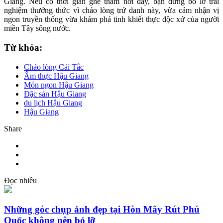
Giang. Nếu có thời gian ghé thăm nơi đây, bạn đừng bỏ lỡ trải
nghiệm thưởng thức vì cháo lòng trứ danh này, vừa cảm nhận vị
ngon truyền thống vừa khám phá tinh khiết thực độc xứ của người
miền Tây sông nước.
Từ khóa:
Cháo lòng Cái Tắc
Ẩm thực Hậu Giang
Món ngon Hậu Giang
Đặc sản Hậu Giang
du lịch Hậu Giang
Hậu Giang
Share
Đọc nhiều
Những góc chụp ảnh đẹp tại Hòn Mây Rút Phú
Quốc không nên bỏ lỡ