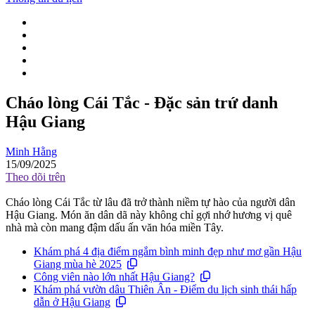
Cháo lòng Cái Tắc - Đặc sản trứ danh
Hậu Giang
Minh Hằng
15/09/2025
Theo dõi trên
Cháo lòng Cái Tắc từ lâu đã trở thành niềm tự hào của người dân
Hậu Giang. Món ăn dân dã này không chỉ gợi nhớ hương vị quê
nhà mà còn mang đậm dấu ấn văn hóa miền Tây.
Khám phá 4 địa điểm ngắm bình minh đẹp như mơ gần Hậu
Giang mùa hè 2025
Công viên nào lớn nhất Hậu Giang?
Khám phá vườn dâu Thiên Ân - Điểm du lịch sinh thái hấp
dẫn ở Hậu Giang