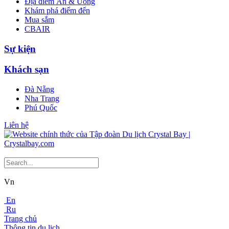
Địa điểm Ăn & Uống
Khám phá điểm đến
Mua sắm
CBAIR
Sự kiện
Khách sạn
Đà Nẵng
Nha Trang
Phú Quốc
Liên hệ
Vn
En
Ru
Trang chủ
Thông tin du lịch