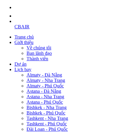
CBAIR
Trang chủ
Giới thiệu
Về chúng tôi
Ban lãnh đạo
Thành viên
Dự án
Lịch bay
Almaty - Đà Nẵng
Almaty - Nha Trang
Almaty - Phú Quốc
Astana - Đà Nẵng
Astana - Nha Trang
Astana - Phú Quốc
Bishkek - Nha Trang
Bishkek - Phú Quốc
Tashkent - Nha Trang
Tashkent - Phú Quốc
Đài Loan - Phú Quốc