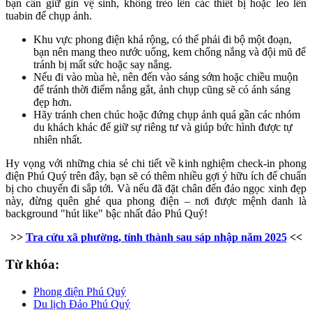
bạn cần giữ gìn vệ sinh, không trèo lên các thiết bị hoặc leo lên
tuabin để chụp ảnh.
Khu vực phong điện khá rộng, có thể phải đi bộ một đoạn,
bạn nên mang theo nước uống, kem chống nắng và đội mũ để
tránh bị mất sức hoặc say nắng.
Nếu đi vào mùa hè, nên đến vào sáng sớm hoặc chiều muộn
để tránh thời điểm nắng gắt, ảnh chụp cũng sẽ có ánh sáng
đẹp hơn.
Hãy tránh chen chúc hoặc đứng chụp ảnh quá gần các nhóm
du khách khác để giữ sự riêng tư và giúp bức hình được tự
nhiên nhất.
Hy vọng với những chia sẻ chi tiết về kinh nghiệm check-in phong
điện Phú Quý trên đây, bạn sẽ có thêm nhiều gợi ý hữu ích để chuẩn
bị cho chuyến đi sắp tới. Và nếu đã đặt chân đến đảo ngọc xinh đẹp
này, đừng quên ghé qua phong điện – nơi được mệnh danh là
background "hút like" bậc nhất đảo Phú Quý!
>>
Tra cứu xã phường, tỉnh thành sau sáp nhập năm 2025
<<
Từ khóa:
Phong điện Phú Quý
Du lịch Đảo Phú Quý