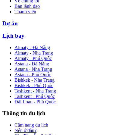
Về chúng tôi
Ban lãnh đạo
Thành viên
Dự án
Lịch bay
Almaty - Đà Nẵng
Almaty - Nha Trang
Almaty - Phú Quốc
Astana - Đà Nẵng
Astana - Nha Trang
Astana - Phú Quốc
Bishkek - Nha Trang
Bishkek - Phú Quốc
Tashkent - Nha Trang
Tashkent - Phú Quốc
Đài Loan - Phú Quốc
Thông tin du lịch
Cẩm nang du lịch
Nên ở đâu?