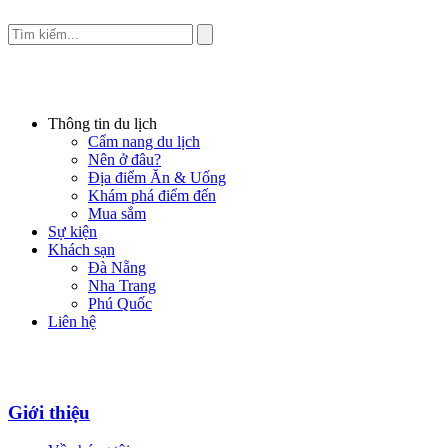
Thông tin du lịch
Cẩm nang du lịch
Nên ở đâu?
Địa điểm Ăn & Uống
Khám phá điểm đến
Mua sắm
Sự kiện
Khách sạn
Đà Nẵng
Nha Trang
Phú Quốc
Liên hệ
Giới thiệu