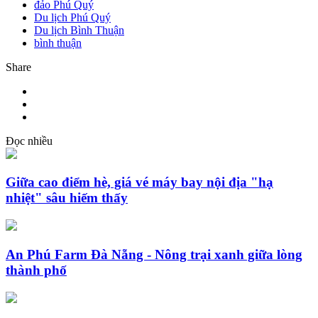
đảo Phú Quý
Du lịch Phú Quý
Du lịch Bình Thuận
bình thuận
Share
Đọc nhiều
Giữa cao điểm hè, giá vé máy bay nội địa "hạ
nhiệt" sâu hiếm thấy
An Phú Farm Đà Nẵng - Nông trại xanh giữa lòng
thành phố