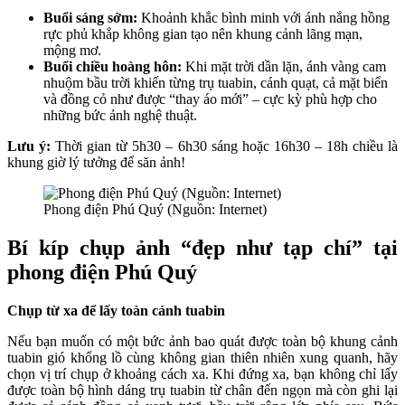
Buổi sáng sớm:
Khoảnh khắc bình minh với ánh nắng hồng
rực phủ khắp không gian tạo nên khung cảnh lãng mạn,
mộng mơ.
Buổi chiều hoàng hôn:
Khi mặt trời dần lặn, ánh vàng cam
nhuộm bầu trời khiến từng trụ tuabin, cánh quạt, cả mặt biển
và đồng cỏ như được “thay áo mới” – cực kỳ phù hợp cho
những bức ảnh nghệ thuật.
Lưu ý:
Thời gian từ 5h30 – 6h30 sáng hoặc 16h30 – 18h chiều là
khung giờ lý tưởng để săn ảnh!
Phong điện Phú Quý (Nguồn: Internet)
Bí kíp chụp ảnh “đẹp như tạp chí” tại
phong điện Phú Quý
Chụp từ xa để lấy toàn cảnh tuabin
Nếu bạn muốn có một bức ảnh bao quát được toàn bộ khung cảnh
tuabin gió khổng lồ cùng không gian thiên nhiên xung quanh, hãy
chọn vị trí chụp ở khoảng cách xa. Khi đứng xa, bạn không chỉ lấy
được toàn bộ hình dáng trụ tuabin từ chân đến ngọn mà còn ghi lại