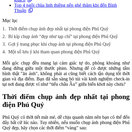
Top 4 ngôi chùa linh thiêng nên ghé thăm khi đến Bình
Thuận
Mục lục
1.
Thời điểm chụp ảnh đẹp nhất tại phong điện Phú Quý
2.
Bí kíp chụp ảnh “đẹp như tạp chí” tại phong điện Phú Quý
3.
Gợi ý trang phục khi chụp ảnh tại phong điện Phú Quý
4.
Một số lưu ý khi tham quan phong điện Phú Quý
Mỗi góc chụp đều mang lại cảm giác tự do, phóng khoáng như
đang đứng giữa một thước phim. Nhưng để có được những tấm
hình thật "ăn ảnh", không phải ai cũng biết cách tận dụng tốt thời
gian và địa điểm. Bạn đã sẵn sàng bỏ túi vài kinh nghiệm check-in
tại nơi đang được ví như “tiểu châu Âu” giữa biển khơi này chưa?
Thời điểm chụp ảnh đẹp nhất tại phong
điện Phú Quý
Phú Quý có thời tiết mát mẻ, dễ chịu quanh năm nên bạn có thể đến
đây bất cứ lúc nào. Tuy nhiên, nếu muốn chụp ảnh phong điện Phú
Quý đẹp, hãy chọn các thời điểm “vàng” sau: