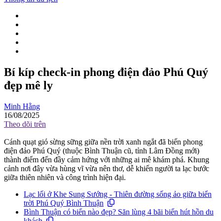
Bí kíp check-in phong điện đảo Phú Quý
đẹp mê ly
Minh Hằng
16/08/2025
Theo dõi trên
Cánh quạt gió sừng sững giữa nền trời xanh ngắt đã biến phong
điện đảo Phú Quý (thuộc Bình Thuận cũ, tỉnh Lâm Đồng mới)
thành điểm đến đầy cảm hứng với những ai mê khám phá. Khung
cảnh nơi đây vừa hùng vĩ vừa nên thơ, dễ khiến người ta lạc bước
giữa thiên nhiên và công trình hiện đại.
Lạc lối ở Khe Sung Sướng - Thiên đường sống ảo giữa biển
trời Phú Quý Bình Thuận
Bình Thuận có biển nào đẹp? Săn lùng 4 bãi biển hút hồn du
khách