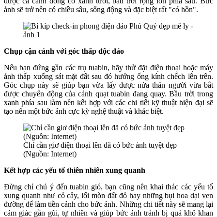
được cả cánh đồng cỏ xanh tươi, bầu trời rộng lớn phía sau. Bức
ảnh sẽ trở nên có chiều sâu, sống động và đặc biệt rất "có hồn".
Chụp cận cảnh với góc thấp độc đáo
Nếu bạn đứng gần các trụ tuabin, hãy thử đặt điện thoại hoặc máy
ảnh thấp xuống sát mặt đất sau đó hướng ống kính chếch lên trên.
Góc chụp này sẽ giúp bạn vừa lấy được nửa thân người vừa bắt
được chuyển động của cánh quạt tuabin đang quay. Bầu trời trong
xanh phía sau làm nền kết hợp với các chi tiết kỹ thuật hiện đại sẽ
tạo nên một bức ảnh cực kỳ nghệ thuật và khác biệt.
Chỉ cần giơ điện thoại lên đã có bức ảnh tuyệt đẹp
(Nguồn: Internet)
Kết hợp các yếu tố thiên nhiên xung quanh
Đừng chỉ chú ý đến tuabin gió, bạn cũng nên khai thác các yếu tố
xung quanh như cỏ cây, lối mòn đất đỏ hay những bụi hoa dại ven
đường để làm tiền cảnh cho bức ảnh. Những chi tiết này sẽ mang lại
cảm giác gần gũi, tự nhiên và giúp bức ảnh tránh bị quá khô khan