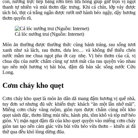
con, nướng trực tiếp bằng rơm trên lửa hồng giúp giữ trọn vị ngọt
thanh tự nhiên và mùi thơm đặc trưng. Khi cá chín, lớp vảy được
tách bỏ, thịt cá trắng ngần được rưới mỡ hành béo ngậy, dậy hương
thơm quyến rũ.
Cá lóc nướng trui (Nguồn: Internet)
Món ăn thường được thưởng thức cùng bánh tráng, rau sống tươi
xanh như xà lách, rau thơm, dưa leo… và không thể thiếu chén
nước mắm me chua ngọt pha ớt cay nhẹ. Vị béo thơm của cá, vị
chua dịu của nước chấm cùng sự tươi mát của rau quyện vào nhau
tạo nên một hương vị hài hòa, đậm đà bản sắc sông nước Cửu
Long.
Cơm cháy kho quẹt
Cơm cháy kho quẹt là món ăn dân dã mang đậm hương vị quê nhà,
tuy đơn sơ nhưng đủ sức khiến thực khách “ăn một lần nhớ mãi”.
Miếng cơm cháy vàng ruộm, giòn rụm được chấm cùng nồi kho
quẹt sánh đặc, thơm lừng mùi tiêu, hành phi, tôm khô và tóp mỡ béo
giòn. Vị mặn ngọt đậm đà của kho quẹt quyện vào miếng cơm cháy
giòn tan tạo nên cảm giác vừa bùi vừa béo vừa thơm – khiến ai đã
thử qua đều khó lòng dừng đũa.