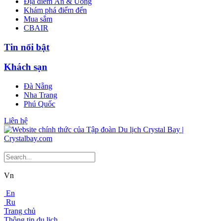
Địa điểm Ăn & Uống
Khám phá điểm đến
Mua sắm
CBAIR
Tin nổi bật
Khách sạn
Đà Nẵng
Nha Trang
Phú Quốc
Liên hệ
Vn
En
Ru
Trang chủ
Thông tin du lịch