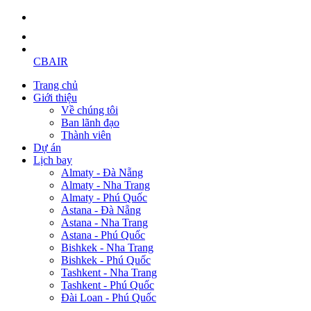
CBAIR
Trang chủ
Giới thiệu
Về chúng tôi
Ban lãnh đạo
Thành viên
Dự án
Lịch bay
Almaty - Đà Nẵng
Almaty - Nha Trang
Almaty - Phú Quốc
Astana - Đà Nẵng
Astana - Nha Trang
Astana - Phú Quốc
Bishkek - Nha Trang
Bishkek - Phú Quốc
Tashkent - Nha Trang
Tashkent - Phú Quốc
Đài Loan - Phú Quốc