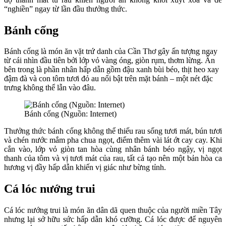
“nghiền” ngay từ lần đầu thưởng thức.
Bánh cống
Bánh cống là món ăn vặt trứ danh của Cần Thơ gây ấn tượng ngay
từ cái nhìn đầu tiên bởi lớp vỏ vàng óng, giòn rụm, thơm lừng. Ẩn
bên trong là phần nhân hấp dẫn gồm đậu xanh bùi béo, thịt heo xay
đậm đà và con tôm tươi đỏ au nổi bật trên mặt bánh – một nét đặc
trưng không thể lẫn vào đâu.
Bánh cống (Nguồn: Internet)
Thưởng thức bánh cống không thể thiếu rau sống tươi mát, bún tươi
và chén nước mắm pha chua ngọt, điểm thêm vài lát ớt cay cay. Khi
cắn vào, lớp vỏ giòn tan hòa cùng nhân bánh béo ngậy, vị ngọt
thanh của tôm và vị tươi mát của rau, tất cả tạo nên một bản hòa ca
hương vị đầy hấp dẫn khiến vị giác như bừng tỉnh.
Cá lóc nướng trui
Cá lóc nướng trui là món ăn dân dã quen thuộc của người miền Tây
nhưng lại sở hữu sức hấp dẫn khó cưỡng. Cá lóc được để nguyên