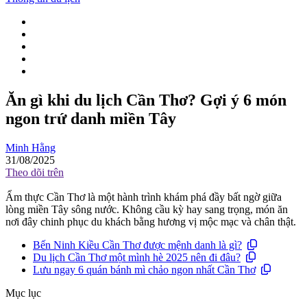
Ăn gì khi du lịch Cần Thơ? Gợi ý 6 món
ngon trứ danh miền Tây
Minh Hằng
31/08/2025
Theo dõi trên
Ẩm thực Cần Thơ là một hành trình khám phá đầy bất ngờ giữa
lòng miền Tây sông nước. Không cầu kỳ hay sang trọng, món ăn
nơi đây chinh phục du khách bằng hương vị mộc mạc và chân thật.
Bến Ninh Kiều Cần Thơ được mệnh danh là gì?
Du lịch Cần Thơ một mình hè 2025 nên đi đâu?
Lưu ngay 6 quán bánh mì chảo ngon nhất Cần Thơ
Mục lục