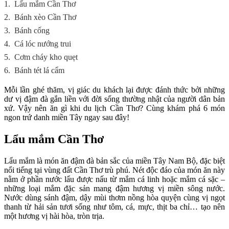
1.
Lẩu mắm Cần Thơ
2.
Bánh xèo Cần Thơ
3.
Bánh cống
4.
Cá lóc nướng trui
5.
Cơm cháy kho quẹt
6.
Bánh tét lá cẩm
Mỗi lần ghé thăm, vị giác du khách lại được đánh thức bởi những
dư vị đậm đà gắn liền với đời sống thường nhật của người dân bản
xứ. Vậy nên ăn gì khi du lịch Cần Thơ? Cùng khám phá 6 món
ngon trứ danh miền Tây ngay sau đây!
Lẩu mắm Cần Thơ
Lẩu mắm là món ăn đậm đà bản sắc của miền Tây Nam Bộ, đặc biệt
nổi tiếng tại vùng đất Cần Thơ trù phú. Nét độc đáo của món ăn này
nằm ở phần nước lẩu được nấu từ mắm cá linh hoặc mắm cá sặc –
những loại mắm đặc sản mang đậm hương vị miền sông nước.
Nước dùng sánh đậm, dậy mùi thơm nồng hòa quyện cùng vị ngọt
thanh từ hải sản tươi sống như tôm, cá, mực, thịt ba chỉ… tạo nên
một hương vị hài hòa, tròn trịa.