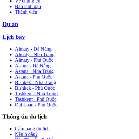
Về chúng tôi
Ban lãnh đạo
Thành viên
Dự án
Lịch bay
Almaty - Đà Nẵng
Almaty - Nha Trang
Almaty - Phú Quốc
Astana - Đà Nẵng
Astana - Nha Trang
Astana - Phú Quốc
Bishkek - Nha Trang
Bishkek - Phú Quốc
Tashkent - Nha Trang
Tashkent - Phú Quốc
Đài Loan - Phú Quốc
Thông tin du lịch
Cẩm nang du lịch
Nên ở đâu?