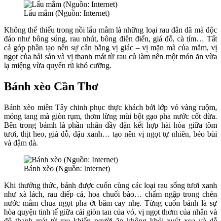
Lẩu mắm (Nguồn: Internet)
Không thể thiếu trong nồi lẩu mắm là những loại rau dân dã mà độc
đáo như bông súng, rau nhút, bông điên điển, giá đỗ, cà tím… Tất
cả góp phần tạo nên sự cân bằng vị giác – vị mặn mà của mắm, vị
ngọt của hải sản và vị thanh mát từ rau củ làm nên một món ăn vừa
lạ miệng vừa quyến rũ khó cưỡng.
Bánh xèo Cần Thơ
Bánh xèo miền Tây chinh phục thực khách bởi lớp vỏ vàng ruộm,
mỏng tang mà giòn rụm, thơm lừng mùi bột gạo pha nước cốt dừa.
Bên trong bámh là phần nhân đầy đặn kết hợp hài hòa giữa tôm
tươi, thịt heo, giá đỗ, đậu xanh… tạo nên vị ngọt tự nhiên, béo bùi
và đậm đà.
Bánh xèo (Nguồn: Internet)
Khi thưởng thức, bánh được cuốn cùng các loại rau sống tươi xanh
như xà lách, rau diếp cá, hoa chuối bào… chấm ngập trong chén
nước mắm chua ngọt pha ớt băm cay nhẹ. Từng cuốn bánh là sự
hòa quyện tinh tế giữa cái giòn tan của vỏ, vị ngọt thơm của nhân và
độ thanh mát từ rau khiến người ăn không khỏi xuýt xoa và dễ