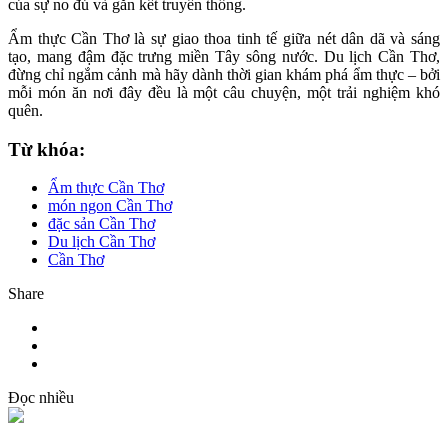
của sự no đủ và gắn kết truyền thống.
Ẩm thực Cần Thơ là sự giao thoa tinh tế giữa nét dân dã và sáng
tạo, mang đậm đặc trưng miền Tây sông nước. Du lịch Cần Thơ,
đừng chỉ ngắm cảnh mà hãy dành thời gian khám phá ẩm thực – bởi
mỗi món ăn nơi đây đều là một câu chuyện, một trải nghiệm khó
quên.
Từ khóa:
Ẩm thực Cần Thơ
món ngon Cần Thơ
đặc sản Cần Thơ
Du lịch Cần Thơ
Cần Thơ
Share
Đọc nhiều