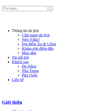
Thông tin du lịch
Cẩm nang du lịch
Nên ở đâu?
Địa điểm Ăn & Uống
Khám phá điểm đến
Mua sắm
Tin nổi bật
Khách sạn
Đà Nẵng
Nha Trang
Phú Quốc
Liên hệ
Giới thiệu