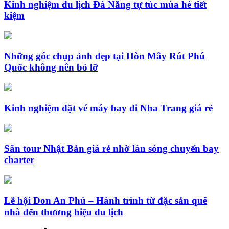
Kinh nghiệm du lịch Đà Nẵng tự túc mùa hè tiết
kiệm
Những góc chụp ảnh đẹp tại Hòn Mây Rút Phú
Quốc không nên bỏ lỡ
Kinh nghiệm đặt vé máy bay đi Nha Trang giá rẻ
Săn tour Nhật Bản giá rẻ nhờ làn sóng chuyến bay
charter
Lễ hội Don An Phú – Hành trình từ đặc sản quê
nhà đến thương hiệu du lịch