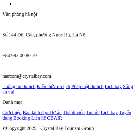
Văn phòng hà nội
Số 144 Đội Cấn, phường Ngọc Hà, Hà Nội
+84 983 00 80 79
marcom@crystalbay.com
Thông tin du lịch
Kiến thức du lịch
Pháp luật du lịch
Lịch bay
Sống
an vui
Danh mục
Giới thiệu
Ban lãnh đạo
Dự án
Thành viên
Tin tức
Lịch bay
Tuyển
dụng
Booking
Liên hệ
CBAIR
©Copyright 2025 - Crystal Bay Tourism Group