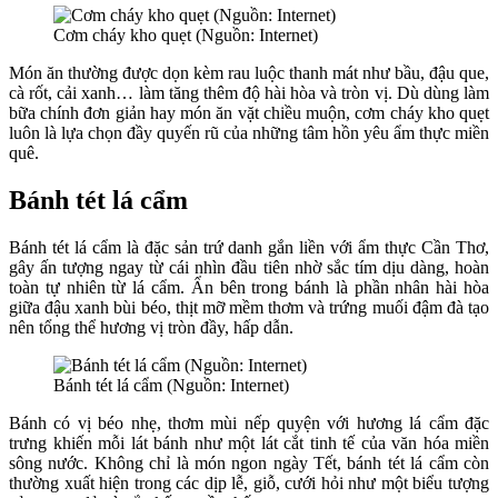
Cơm cháy kho quẹt (Nguồn: Internet)
Món ăn thường được dọn kèm rau luộc thanh mát như bầu, đậu que,
cà rốt, cải xanh… làm tăng thêm độ hài hòa và tròn vị. Dù dùng làm
bữa chính đơn giản hay món ăn vặt chiều muộn, cơm cháy kho quẹt
luôn là lựa chọn đầy quyến rũ của những tâm hồn yêu ẩm thực miền
quê.
Bánh tét lá cẩm
Bánh tét lá cẩm là đặc sản trứ danh gắn liền với ẩm thực Cần Thơ,
gây ấn tượng ngay từ cái nhìn đầu tiên nhờ sắc tím dịu dàng, hoàn
toàn tự nhiên từ lá cẩm. Ẩn bên trong bánh là phần nhân hài hòa
giữa đậu xanh bùi béo, thịt mỡ mềm thơm và trứng muối đậm đà tạo
nên tổng thể hương vị tròn đầy, hấp dẫn.
Bánh tét lá cẩm (Nguồn: Internet)
Bánh có vị béo nhẹ, thơm mùi nếp quyện với hương lá cẩm đặc
trưng khiến mỗi lát bánh như một lát cắt tinh tế của văn hóa miền
sông nước. Không chỉ là món ngon ngày Tết, bánh tét lá cẩm còn
thường xuất hiện trong các dịp lễ, giỗ, cưới hỏi như một biểu tượng