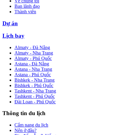
Về chúng tôi
Ban lãnh đạo
Thành viên
Dự án
Lịch bay
Almaty - Đà Nẵng
Almaty - Nha Trang
Almaty - Phú Quốc
Astana - Đà Nẵng
Astana - Nha Trang
Astana - Phú Quốc
Bishkek - Nha Trang
Bishkek - Phú Quốc
Tashkent - Nha Trang
Tashkent - Phú Quốc
Đài Loan - Phú Quốc
Thông tin du lịch
Cẩm nang du lịch
Nên ở đâu?