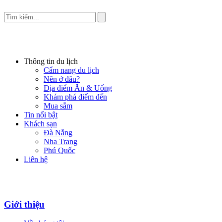
Thông tin du lịch
Cẩm nang du lịch
Nên ở đâu?
Địa điểm Ăn & Uống
Khám phá điểm đến
Mua sắm
Tin nổi bật
Khách sạn
Đà Nẵng
Nha Trang
Phú Quốc
Liên hệ
Giới thiệu