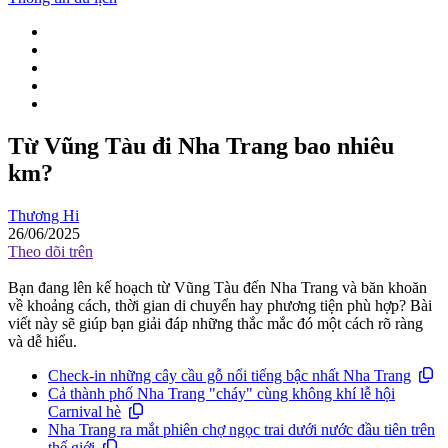
Từ Vũng Tàu đi Nha Trang bao nhiêu
km?
Thương Hi
26/06/2025
Theo dõi trên
Bạn đang lên kế hoạch từ Vũng Tàu đến Nha Trang và băn khoăn
về khoảng cách, thời gian di chuyển hay phương tiện phù hợp? Bài
viết này sẽ giúp bạn giải đáp những thắc mắc đó một cách rõ ràng
và dễ hiểu.
Check-in những cây cầu gỗ nổi tiếng bậc nhất Nha Trang
Cả thành phố Nha Trang "cháy" cùng không khí lễ hội
Carnival hè
Nha Trang ra mắt phiên chợ ngọc trai dưới nước đầu tiên trên
thế giới