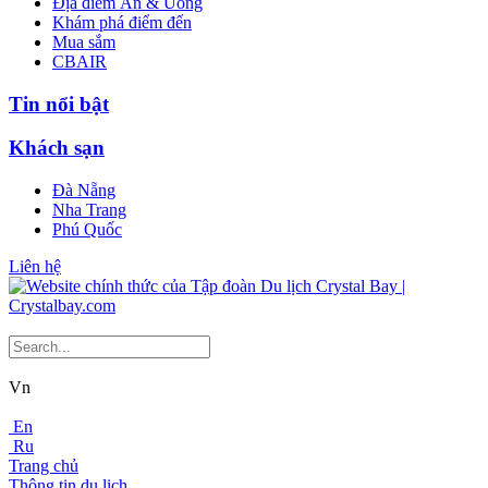
Địa điểm Ăn & Uống
Khám phá điểm đến
Mua sắm
CBAIR
Tin nổi bật
Khách sạn
Đà Nẵng
Nha Trang
Phú Quốc
Liên hệ
Vn
En
Ru
Trang chủ
Thông tin du lịch