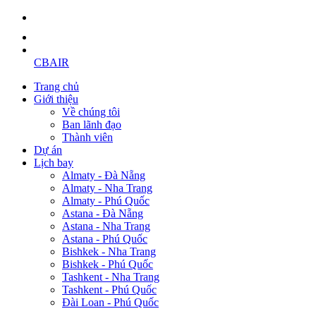
CBAIR
Trang chủ
Giới thiệu
Về chúng tôi
Ban lãnh đạo
Thành viên
Dự án
Lịch bay
Almaty - Đà Nẵng
Almaty - Nha Trang
Almaty - Phú Quốc
Astana - Đà Nẵng
Astana - Nha Trang
Astana - Phú Quốc
Bishkek - Nha Trang
Bishkek - Phú Quốc
Tashkent - Nha Trang
Tashkent - Phú Quốc
Đài Loan - Phú Quốc