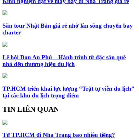
Kinh nghiệm đặt vé máy bay đi Nha Trang giá rẻ
Săn tour Nhật Bản giá rẻ nhờ làn sóng chuyến bay
charter
Lễ hội Don An Phú – Hành trình từ đặc sản quê
nhà đến thương hiệu du lịch
TP.HCM triển khai lực lượng “Trật tự viên du lịch”
tại các khu du lịch trọng điểm
TIN LIÊN QUAN
Từ TP.HCM đi Nha Trang bao nhiêu tiếng?