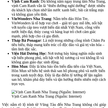
Vịnh Cam Ranh
: Dù không nằm ngay trung tâm Nha Trang,
vịnh Cam Ranh vẫn là “thiên đường nghỉ dưỡng” được nhiều
du khách lựa chọn nhờ làn nước xanh biếc, bãi cát trắng mịn
và không gian yên tĩnh.
VinWonders Nha Trang
: Nằm trên đảo Hòn Tre,
VinWonders là tổ hợp vui chơi – giải trí quy mô lớn, nổi bật
với tuyến cáp treo vượt biển dài nhất Việt Nam, công viên
nước hiện đại, thủy cung và hàng loạt trò chơi cảm giác
mạnh, phù hợp cho cả gia đình.
Tháp Bà Ponagar
: Là một trong những công trình Chăm Pa
tiêu biểu, tháp mang kiến trúc cổ độc đáo và giá trị văn hóa –
tâm linh đặc sắc.
Viện Hải Dương Học
: Nơi trưng bày hàng nghìn mẫu sinh
vật biển phong phú, nổi bật với bộ xương cá voi khổng lồ và
không gian giáo dục sinh động.
Hòn Mun
: Đây là khu bảo tồn biển đầu tiên của Việt Nam,
Hòn Mun sở hữu hệ sinh thái san hô phong phú và nước biển
trong xanh tuyệt đẹp. Đây là địa điểm lý tưởng để lặn ngắm
san hô, khám phá đáy biển và tận hưởng thiên nhiên một cách
trọn vẹn.
Vịnh Cam Ranh Nha Trang (Nguồn: Internet)
Việc nắm rõ lộ trình từ Vũng Tàu đến Nha Trang không chỉ giúp